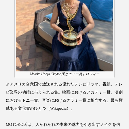
クローズアップ
ケーススタディ
コグニティブヘルス
コスト削減
コネクテッド・ビューティ
コミュニケーション
コルチゾール
サステナビリティ
サステナブル美容
サプライチェーン
サプリ
サロンクレンジング
サロン戦略
Motoko Honjo Clayton氏とエミー賞トロフィー
サロン経営
サロン連略
シャネル
※アメリカ合衆国で放送される優れたテレビドラマ、番組、テレ
ビ業界の功績に与えられる賞。映画におけるアカデミー賞、演劇
スカルプ クレンジング 頻度
スカルプケア
におけるトニー賞、音楽におけるグラミー賞に相当する、最も権
威ある文化賞のひとつ（Wikipedia）。
スキンケア
スキンケア 習慣
MOTOKO氏は、人それぞれの本来の魅力を引き出すメイクを信
スキンケアルーティン
ストレス
スパ