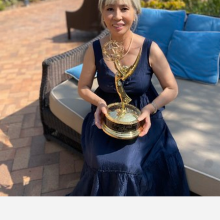
FEATURED
注目の企画
TAG LIST
タグ一覧
AI
B2B
BeautyTech
ChatGPT
Gemini
Instagram
SaaS
SNS
TikTok
アスタキサンチン
アスレジャーコスメ
アレルギー
アロマ