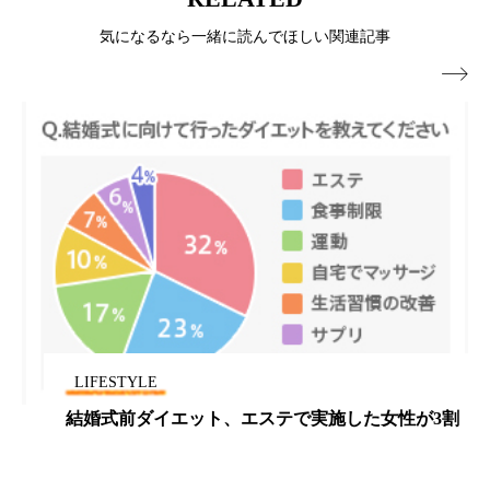
冷え性改善
加工アプリ
加工フィルター
気になるなら一緒に読んでほしい関連記事
加工顔
労働環境
国内市場
国際市場

地政学リスク
外出控え
夜 スキンケア 香り
孤独
巡らせるケア
巡りケア
差別化
廃棄ロス
成分
技術経営
技術転用
抗酸化
抗酸化ケア
断食
新商品
日中関係
日焼け止め
時間制限食
LIFESTYLE
東洋医学
梅雨
棚卸資産
汗ケア
結婚式前ダイエット、エステで実施した女性が3割
温活スキンケア
温活女子
温活習慣