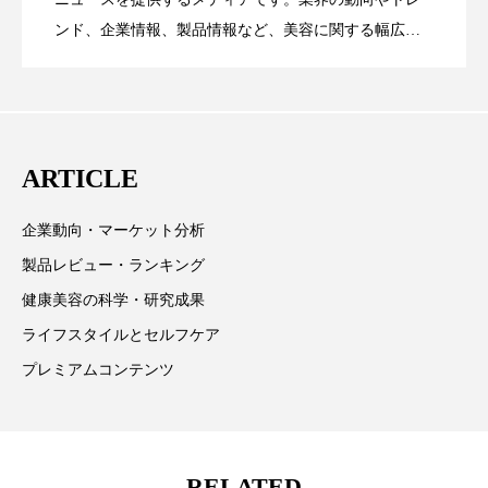
ンド、企業情報、製品情報など、美容に関する幅広い
ローカル
ロンジェビティ
下半身美容
テーマを取り上げています。 編集部では、美容業界の
が猛暑の建設現場に選ばれる理由
を防ぐDX戦略
乾燥 対策 冬 スキンケア
乾燥対策
取材や情報収集、分析を行い、業界内外の最新情報を
主に美容業界関係者に向けて発信しています。私たち
乾燥肌対策
他者との再接続
企業・経済
は「キレイをふやす」を企業理念として信頼性の高い
ARTICLE
情報提供を通じて美容業界の発展に貢献すべく努力し
価格改定
保湿
保湿と香り
保湿成分
ています。
企業動向・マーケット分析
健康寿命
光老化
免疫 肌
製品レビュー・ランキング
冬 UVケア
冬 美容 習慣
健康美容の科学・研究成果
ライフスタイルとセルフケア
冬 髪 ツヤ 出す 方法
冬 髪 乾燥 改善 方法
プレミアムコンテンツ
冬スキンケア
冬の乾燥肌
冬の印象美
冬の準備
冬美容
冷え対策
RELATED