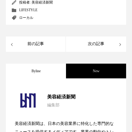
ペアトリートメント
ヘッドスパ
投稿者:
美容経済新聞
LIFESTYLE
ヘルスケア
ヘルスビューティー
ローカル
ポジショニング
ボディケア
ホルモン
マーケティング
マイクロスパ
前の記事
次の記事
マネジメント
むくみ対策
むくみ改善
Byline
New
メンズスキンケア
メンタルケア
メンタルヘルス
ライフスタイル
パーフェクト社の「AI美容」事例｜「死
2026.08.04
美容経済新聞
リカバリー
リカバリーウェア
リサーチ
編集部
花王、化粧品事業で棚卸資産38%削減
2026.07.28
の谷」克服と酷暑を商機に変えるB2B
リナロール 効果
リラクゼーション
美容経済新聞は、日本の美容業界に特化した専門的な
リラックス効果
レチナール
レチノール
【技術転用】ポーラの『顔画像解析AI』
2026.07.20
――AI需要予測で猛暑の欠品と過剰在庫
ニュースを提供するメディアです。業界の動向やトレ
SaaSモデル