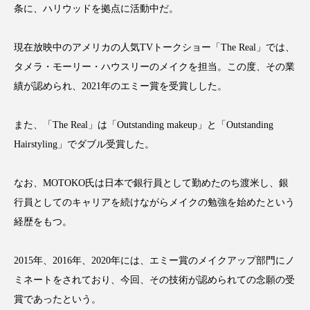
条に、ハリウッドを拠点に活動中だ。
スマートウォッチ
スマートパッチ
現在放映中のアメリカの人気TVトークショー「The Real」では、
スマートリング
セーフプレイス
セラミド
タメラ・モーリー・ハウスリーのメイクを担当。この度、その業
績が認められ、2021年のエミー賞を受賞しした。
セラミド保湿
セルフケア
ソーシャルウェルネス
ソーシャルコマース
また、「The Real」は「Outstanding makeup」と「Outstanding
Hairstyling」でダブル受賞した。
タンパク質
ディープクレンジング
なお、MOTOKO氏は日本で銀行員として勤めたのち渡米し、銀
デジタルデトックス
デトックス
行員としてのキャリアを続けながらメイクの勉強を始めたという
経歴をもつ。
ドライヤー 温度 髪 ダメージ
ナイアシンアミド
ナイトプロテイン
ナイトルーティン 金木犀
2015年、2016年、2020年には、エミー賞のメイクアップ部門にノ
ミネートをされており、今回、その技術が認められての念願の受
パーソナライズ
バーチャルメイク
賞であったという。