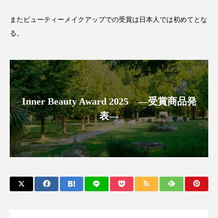
パーフェクト株式会社
バイオハッキング
またビューティーメイクアップでの受賞は日本人では初めてとな
バイオミメティクス
バイオミメティック
る。
バクチオール
バリア機能
ハロウィ
ハロウィン後スキンケア
Inner Beauty Award 2025 ―受賞商品発
ハロウィン翌日 肌リセット
ヒアルロン酸
表―
ビジネスモデル
ビタミンC誘導体
ファシア
ファスティング
フィトレチノール
プチ断食
ブルーオーシャン
フレグランス 冬
プロンプト
ヘアケア