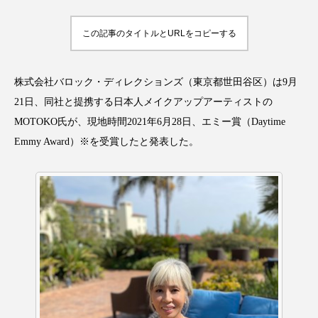
アンチエイジング
アンチソリチュード
この記事のタイトルとURLをコピーする
インタビュー
インナービューティー 冷え
インナービューティーアワード2025受賞商品
株式会社バロック・ディレクションズ（東京都世田谷区）は9月
21日、同社と提携する日本人メイクアップアーティストの
ウェアラブルデバイス
ウェルネス
MOTOKO氏が、現地時間2021年6月28日、エミー賞（Daytime
Emmy Award）※を受賞したと発表した。
ウェルビーイング
エイジングケア
エクソソーム
オーガニック
オゾン
カウンセラー
カウンセリング
カカイオイル
ガジェット
キーワード
クルエルティフリー
クレンジング