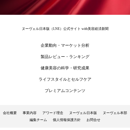
花王
血行促進
過剰在庫
都市型美容ウェルネス
酷暑
ヌーヴェル日本版（LNE）公式サイト with美容経済新聞
金木犀 スキンケア
金木犀 香り 効果
企業動向・マーケット分析
需要予測
頭皮 保湿 ミスト おすすめ
香り
製品レビュー・ランキング
香り メンタルケア
香りケア
健康美容の科学・研究成果
香りの重ね使い
香料
香水 レイヤリング
ライフスタイルとセルフケア
プレミアムコンテンツ
香水の持続
高市政権
高齢社会
髪 静電気 冬 対策
髪のバリア機能 とは
会社概要
事業内容
アワード理念
ヌーヴェル日本版
ヌーヴェル本部
編集チーム
個人情報保護方針
お問合せ