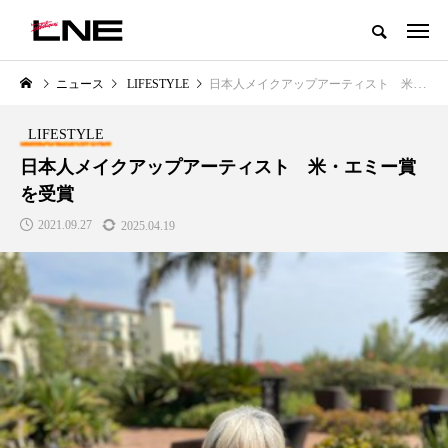
グローバルビューティ＆ヘルスケアビジネス誌
ニュース
LIFESTYLE
日本人メイクアップアーティスト 米・エミー賞を受賞
NEW POST
カテゴリー毎の最新記事
LIFESTYLE
LIFESTYLE
BUSINESS
日本人メイクアップアーティスト 米・エミー賞
を受賞
2021.09.27
2025.04.19
SNSの「加工顔」と美容医療｜AI
GWI調査から読み解く2030年の
」
がもたらす可能性とこれから
都市型スパ――身近なウェルネ
の次世代モデル
2026.07.13
2026.08.06