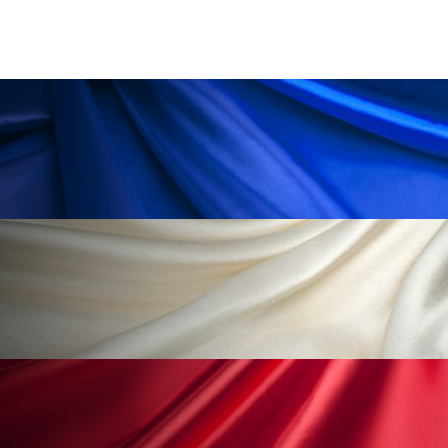
為替相場
熱中症対策
物流問題
特殊メイク
猛暑
生物模倣
用語辞典
男性美容
画像解析
発酵
睡眠
睡眠 美容 金木犀
睡眠美容
秋
秋 冷え
筋膜
精油
素髪ケア やり方
紫外線対策
美容
美容テック
美容と政治
美容ビジネス
美容医療
美容業界
美的感覚
美肌習慣
美脚習慣
老化
肌ケア
肌トラブル
肌バリア
肌荒れ防止
脳
自律神経