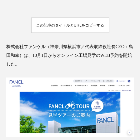
この記事のタイトルとURLをコピーする
FEATURED
注目の企画
株式会社ファンケル（神奈川県横浜市／代表取締役社長CEO：島
田和幸）は、10月1日からオンライン工場見学のWEB予約を開始
TAG LIST
した。
タグ一覧
AI
B2B
BeautyTech
ChatGPT
Gemini
Instagram
SaaS
SNS
TikTok
アスタキサンチン
アスレジャーコスメ
アレルギー
アロマ