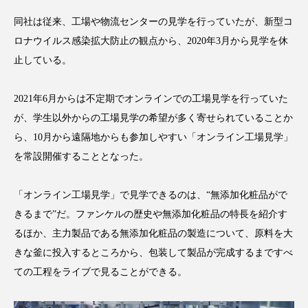
アンチエイジング
アンチソリチュード
同社は従来、工場や物流センターの見学を行っていたが、新型コ
ロナウイルス感染拡大防止の観点から、2020年3月から見学を休
インタビュー
インナービューティー 冷え
止している。
インナービューティーアワード2025受賞商品
2021年6月からは不定期でオンラインでの工場見学を行っていた
ウェアラブルデバイス
ウェルネス
が、学生以外からの工場見学の希望が多く寄せられていることか
ら、10月から遠隔地からも参加しやすい「オンライン工場見学」
ウェルビーイング
エイジングケア
を常設開催することとなった。
エクソソーム
オーガニック
オゾン
「オンライン工場見学」で見学できるのは、“無添加化粧品がで
カウンセラー
カウンセリング
きるまで”だ。ファンケルの歴史や無添加化粧品の特長を紹介す
るほか、主力製品である無添加化粧品の製造について、原料を大
カカイオイル
ガジェット
キーワード
きな釜に投入するところから、包装して製品が完成するまですべ
ての工程をライブで見ることができる。
クルエルティフリー
クレンジング