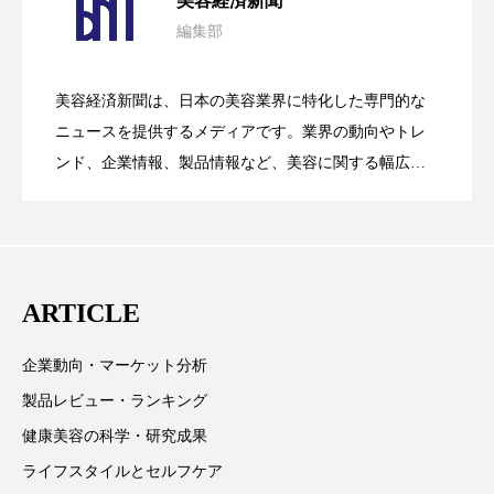
美容経済新聞
ペアトリートメント
ヘッドスパ
編集部
花王、化粧品事業で棚卸資産38%削減
2026.07.28
の谷」克服と酷暑を商機に変えるB2B
ヘルスケア
ヘルスビューティー
美容経済新聞は、日本の美容業界に特化した専門的な
ポジショニング
ボディケア
ホルモン
【技術転用】ポーラの『顔画像解析AI』
2026.07.20
――AI需要予測で猛暑の欠品と過剰在庫
ニュースを提供するメディアです。業界の動向やトレ
SaaSモデル
マーケティング
マイクロスパ
ンド、企業情報、製品情報など、美容に関する幅広い
テーマを取り上げています。 編集部では、美容業界の
が猛暑の建設現場に選ばれる理由
を防ぐDX戦略
マネジメント
むくみ対策
むくみ改善
取材や情報収集、分析を行い、業界内外の最新情報を
主に美容業界関係者に向けて発信しています。私たち
メンズスキンケア
メンタルケア
は「キレイをふやす」を企業理念として信頼性の高い
ARTICLE
情報提供を通じて美容業界の発展に貢献すべく努力し
メンタルヘルス
ライフスタイル
ています。
企業動向・マーケット分析
リカバリー
リカバリーウェア
リサーチ
製品レビュー・ランキング
リナロール 効果
リラクゼーション
健康美容の科学・研究成果
ライフスタイルとセルフケア
リラックス効果
レチナール
レチノール