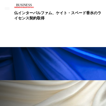
冷え性改善
加工アプリ
加工フィルター
BUSINESS
仏インターパルファム、ケイト・スペード香水のラ
加工顔
労働環境
国内市場
国際市場
イセンス契約取得
地政学リスク
外出控え
夜 スキンケア 香り
孤独
巡らせるケア
巡りケア
差別化
廃棄ロス
成分
技術経営
技術転用
抗酸化
抗酸化ケア
断食
新商品
日中関係
日焼け止め
時間制限食
東洋医学
梅雨
棚卸資産
汗ケア
温活スキンケア
温活女子
温活習慣