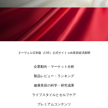
為替相場
熱中症対策
物流問題
特殊メイク
猛暑
生物模倣
用語辞典
男性美容
画像解析
発酵
睡眠
睡眠 美容 金木犀
睡眠美容
秋
秋 冷え
筋膜
精油
素髪ケア やり方
ヌーヴェル日本版（LNE）公式サイト with美容経済新聞
紫外線対策
美容
美容テック
企業動向・マーケット分析
美容と政治
美容ビジネス
美容医療
製品レビュー・ランキング
美容業界
美的感覚
美肌習慣
健康美容の科学・研究成果
美脚習慣
老化
肌ケア
肌トラブル
ライフスタイルとセルフケア
プレミアムコンテンツ
肌バリア
肌荒れ防止
脳
自律神経