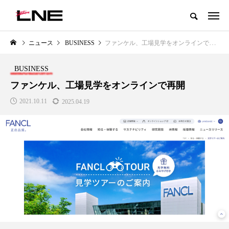
グローバルビューティ＆ヘルスケアビジネス誌
ニュース
BUSINESS
ファンケル、工場見学をオンラインで再開
NEW POST
カテゴリー毎の最新記事
BUSINESS
LIFESTYLE
BUSINESS
ファンケル、工場見学をオンラインで再開
2021.10.11
2025.04.19
SNSの「加工顔」と美容医療｜AI
GWI調査から読み解く2030年の
」
がもたらす可能性とこれから
都市型スパ――身近なウェルネ
の次世代モデル
2026.07.13
2026.08.06