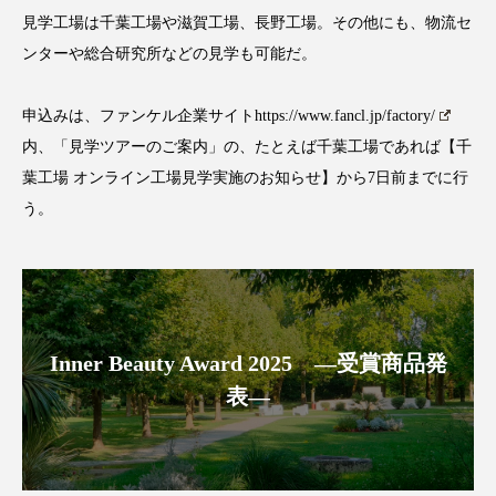
見学工場は千葉工場や滋賀工場、長野工場。その他にも、物流セ
スマートウォッチ
スマートパッチ
ンターや総合研究所などの見学も可能だ。
スマートリング
セーフプレイス
セラミド
申込みは、ファンケル企業サイト
https://www.fancl.jp/factory/
セラミド保湿
セルフケア
内、「見学ツアーのご案内」の、たとえば千葉工場であれば【千
葉工場 オンライン工場見学実施のお知らせ】から7日前までに行
ソーシャルウェルネス
ソーシャルコマース
う。
タンパク質
ディープクレンジング
デジタルデトックス
デトックス
ドライヤー 温度 髪 ダメージ
ナイアシンアミド
Inner Beauty Award 2025 ―受賞商品発
表―
ナイトプロテイン
ナイトルーティン 金木犀
パーソナライズ
バーチャルメイク