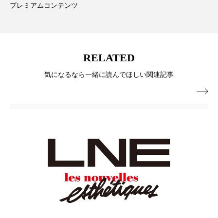
プレミアムコンテンツ
ローカル
ロンジェビティ
下半身美容
乾燥 対策 冬 スキンケア
乾燥対策
RELATED
乾燥肌対策
他者との再接続
企業・経済
気になるなら一緒に読んでほしい関連記事
価格改定
保湿
保湿と香り
保湿成分

健康寿命
光老化
免疫 肌
冬 UVケア
冬 美容 習慣
冬 髪 ツヤ 出す 方法
冬 髪 乾燥 改善 方法
冬スキンケア
冬の乾燥肌
冬の印象美
冬の準備
冬美容
冷え対策