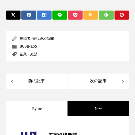
パーフェクト株式会社
バイオハッキング
バイオミメティクス
バイオミメティック
バクチオール
バリア機能
ハロウィ
投稿者:
美容経済新聞
BUSINESS
ハロウィン後スキンケア
企業・経済
ハロウィン翌日 肌リセット
ヒアルロン酸
ビジネスモデル
ビタミンC誘導体
ファシア
前の記事
次の記事
ファスティング
フィトレチノール
プチ断食
ブルーオーシャン
Byline
New
フレグランス 冬
プロンプト
ヘアケア
パーフェクト社の「AI美容」事例｜「死
2026.08.04