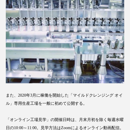
クローズアップ
ケーススタディ
コグニティブヘルス
コスト削減
コネクテッド・ビューティ
コミュニケーション
コルチゾール
サステナビリティ
サステナブル美容
サプライチェーン
サプリ
サロンクレンジング
サロン戦略
サロン経営
サロン連略
シャネル
また、2020年3月に稼働を開始した「マイルドクレンジング オイ
スカルプ クレンジング 頻度
スカルプケア
ル」専用生産工場を一般に初めて公開する。
スキンケア
スキンケア 習慣
「オンライン工場見学」の開催日時は、月末月初を除く毎週水曜
スキンケアルーティン
ストレス
スパ
日の10:00～11:00。見学方法はZoomによるオンライン動画配信。