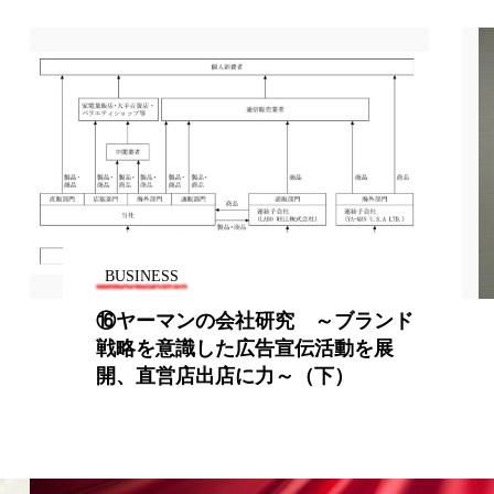
地政学リスク
廃棄ロス
成分
日焼け止め
温活女子
温活習慣
語辞典
男性美容
BUSINESS
筋膜
精油
⑯ヤーマンの会社研究 ～ブランド
戦略を意識した広告宣伝活動を展
ネス
美容医療
開、直営店出店に力～（下）
ル
肌バリア
ウェルネス
酷暑