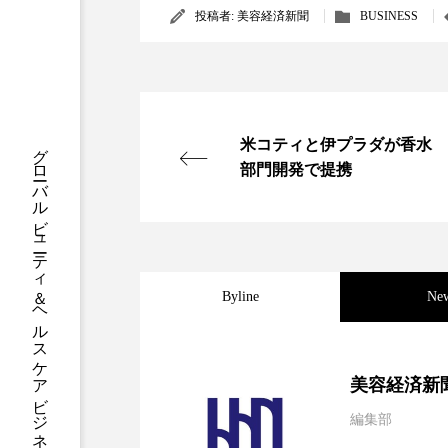
投稿者:
美容経済新聞
BUSINESS
クレンジング
クローズア
コネクテッド・ビューティ
サプライチェーン
サプリ
米コティと伊プラダが香水
グローバルビューティ＆ヘルスケアビジネス誌
スカルプ クレンジング 頻度
部門開発で提携
ストレス
スパ
ス
セラミド保湿
セルフケア
Byline
Ne
ディープクレンジング
デ
ナイトプロテイン
ナイト
2026.08.04
パーフェクト社の「AI
美容経済新
バイオハッキング
バイオ
編集部
2026.07.28
花王、化粧品事業で棚卸
SaaSモデル