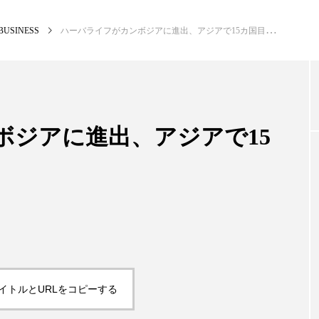
BUSINESS
ハーバライフがカンボジアに進出、アジアで15カ国目
NEW POST
カテゴリー毎の最新記事
ボジアに進出、アジアで15
BUSINESS
PR
イトルとURLをコピーする