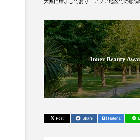
大幅に増加しており、アジア地区での順調
Inner Beauty
AI
B2B
BeautyTech
アスタキサンチン
アスレ
インタビュー
インナービ
ウェルネス
ウェルビーイ
Post
Share
Hatena
L
カウンセラー
カウンセリ