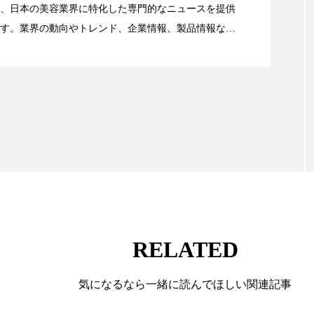
ハロウィン翌日 肌リセット
ヒアルロン酸
ビジネスモデ
、日本の美容業界に特化した専門的なニュースを提供
す。業界の動向やトレンド、企業情報、製品情報な
フィトレチノール
プチ断食
ブルーオーシャン
顔画像解析AI』が猛暑の建設現場に選ばれる理由
る幅広いテーマを取り上げています。 編集部では、美
情報収集、分析を行い、業界内外の最新情報を主に美
ペアトリートメント
ヘッドスパ
ヘルスケア
ヘ
向けて発信しています。私たちは「キレイをふやす」
ア
ホルモン
マーケティング
マイクロスパ
て信頼性の高い情報提供を通じて美容業界の発展に貢
ています。
メンズスキンケア
メンタルケア
メンタルヘルス
ェア
リサーチ
リナロール 効果
リラクゼーション
ローカル
ロンジェビティ
下半身美容
乾燥 
他者との再接続
企業・経済
価格改定
保湿
RELATED
免疫 肌
冬 UVケア
冬 美容 習慣
冬 髪 ツヤ 出す 
気になるなら一緒に読んでほしい関連記事
冬の印象美
冬の準備
冬美容
冷え対策