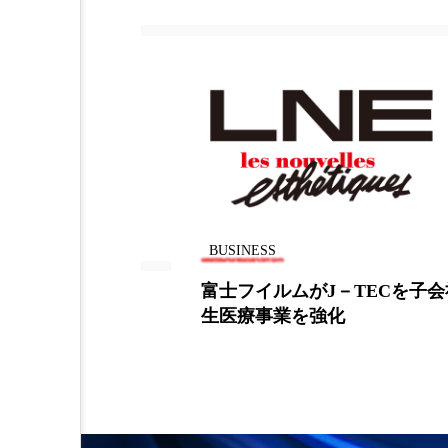
加工アプリ
加工フィルタ
外出控え
夜 スキンケア 
技術経営
技術転用
時間制限食
東洋医学
為替相場
熱中症対策
BUSINESS
画像解析
発酵
睡
もっとキレイ
富士フイルムがJ－TECを子
生医療事業を強化
素髪ケア やり方
紫外線
美容業界
美的感覚
肌荒れ防止
脳
自