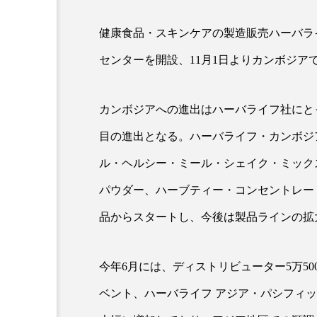
健康食品・スキンケアの製造販売ハーバラ
超が「ながら美容」を実
SNSの「加工顔」と美容医療
センターを開設、11月1日よりカンボジア
を有効に使いたい」が9
がもたらす可能性とこれか
2026.07.13
9
カンボジアへの進出はハーバライフ社にとっ
目の進出となる。ハーバライフ・カンボジ
ル・ヘルシー・ミール・シェイク・ミック
パウダー、ハーブティー・コンセントレー
品からスタートし、今後は製品ラインの拡
今年6月には、ディストリビューター5万5
ベント、ハーバライフ アジア・パシフィ