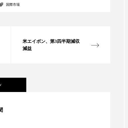
国際市場
ップ
ケーススタディ
コグニティブヘルス
コスト
コミュニケーション
コルチゾール
サステナビリティ
サロンクレンジング
サロン戦略
サロン経営
米エイボン、第3四半期減収
スカルプケア
スキンケア
スキンケア 習慣
ス
減益
マートウォッチ
スマートパッチ
スマートリング
セ
ソーシャルウェルネス
ソーシャルコマース
タン
w
ジタルデトックス
デトックス
ドライヤー 温度 髪 ダメー
ルーティン 金木犀
パーソナライズ
バーチャルメイク
美容」事例｜「死の谷」克服と酷暑を商機に変えるB2B
聞
ミメティクス
バイオミメティック
バクチオール
資産38%削減――AI需要予測で猛暑の欠品と過剰在庫