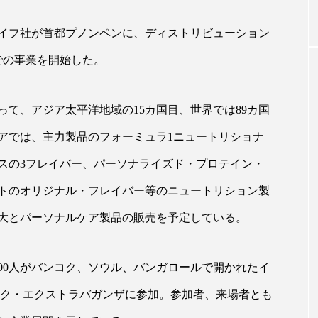
イフ社が首都プノンペンに、ディストリビューション
｜AI
GWI調査から読み解く2030年の都
青山メ
での事業を開始した。
ら
市型スパ――身近なウェルネスの
玲 院
次世代モデル
見が切
療の新
2026.08.06
2026
て、アジア太平洋地域の15カ国目、世界では89カ国
アでは、主力製品のフォーミュラ1ニュートリショナ
スの3フレイバー、パーソナライズド・プロテイン・
トのオリジナル・フレイバー等のニュートリション製
FEATURED
大とパーソナルケア製品の販売を予定している。
注目の企画
000人がバンコク、ソウル、バンガロールで開かれたイ
ック・エクストラバガンザに参加。参加者、来場者とも