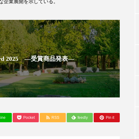
な企業展開を示している。
TAG LIST
タグ一覧
 Award 2025 ―受賞商品発表―
ChatGPT
Gemini
Instagram
SaaS
SN
ジャーコスメ
アレルギー
アロマ
アンチエイジン
ューティー 冷え
インナービューティーアワード2025受賞商品
ング
エイジングケア
エクソソーム
オーガニック
ine
Pocket
RSS
feedly
Pin it
ング
カカイオイル
ガジェット
キーワード