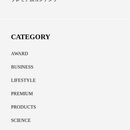
ディカルクリニック｜本郷
レチノール代替成分と
長：内科と循環器専門医の知
オールやレチナールなど
り拓く、再生医療と統合医
果と活用法
CATEGORY
たな価値
2026.07.30
.04.28
AWARD
BUSINESS
LIFESTYLE
PREMIUM
PRODUCTS
SCIENCE