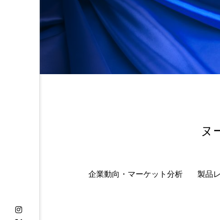
金木犀 スキンケア
金木犀
香りケア
香りの重ね使い
髪 静電気 冬 対策
髪のバ
ヌ
企業動向・マーケット分析
製品