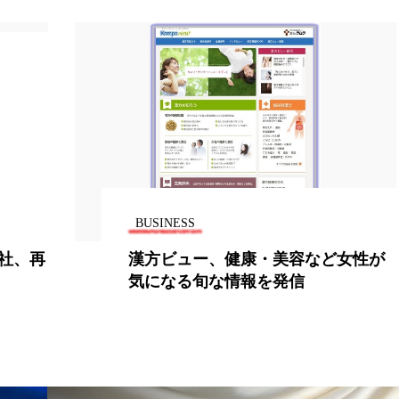
ー
加工顔
労働環境
国内市場
国際市場
香り
孤独
巡らせるケア
巡りケア
差別化
抗酸化
抗酸化ケア
断食
新商品
日中関係
梅雨
棚卸資産
汗ケア
温活スキンケア
物流問題
特殊メイク
猛暑
生物模倣
用
BUSINESS
眠
睡眠 美容 金木犀
睡眠美容
秋
秋 冷え
会社、再
漢方ビュー、健康・美容など女性が
気になる旬な情報を発信
対策
美容
美容テック
美容と政治
美容ビジ
美肌習慣
美脚習慣
老化
肌ケア
肌トラブ
律神経
花王
血行促進
過剰在庫
都市型美容