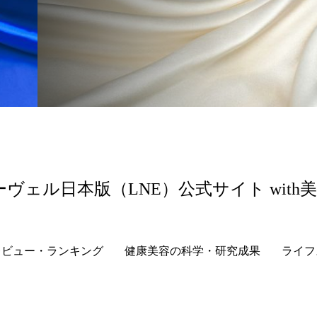
 香り 効果
需要予測
頭皮 保湿 ミスト おすすめ
香料
香水 レイヤリング
香水の持続
高市
リア機能 とは
ーヴェル日本版（LNE）公式サイト with
レビュー・ランキング
健康美容の科学・研究成果
ライフ