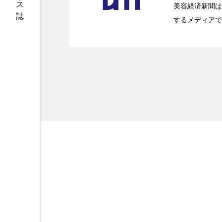
ハロウィン後スキンケア
美容経済新聞は
するメディアで
ファシア
ファスティング
2026.07.20
【技術転用】ポーラの『
を防ぐDX戦略
ど、美容に関す
容業界の取材や
プロンプト
ヘアケア
容業界関係者に
ポジショニング
ボディケ
を企業理念とし
献すべく努力し
むくみ対策
むくみ改善
リカバリー
リカバリーウ
レチナール
レチノール
乾燥対策
乾燥肌対策
健康寿命
光老化
冬スキンケア
冬の乾燥肌