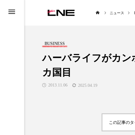
ニュース
BUSINESS
ハーバライフがカン
カ国目
UCTS
LIFESTYLE
2013.11.06
2025.04.19

この記事のタ