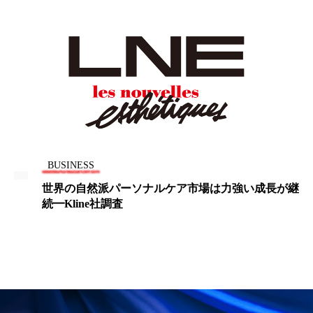
パーフェクト株式会社
バイオハッキング
バイオミメティクス
バイオミメティック
バクチオール
バリア機能
ハロウィ
ハロウィン後スキンケア
ハロウィン翌日 肌リセット
ヒアルロン酸
BUSINESS
ビジネスモデル
ビタミンC誘導体
ファシア
世界の自然派パーソナルケア市場は力強い成長が継
ファスティング
フィトレチノール
プチ断食
ブルーオーシャン
フレグランス 冬
プロンプト
ヘアケア