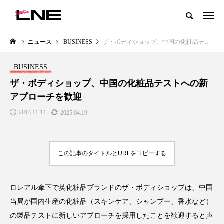
グローバルビューティ＆ヘルスケアビジネス誌
ニュース
BUSINESS
ザ・ボディショップ、中国の化粧品テストへの新アプローチを歓迎
NEW POST
カテゴリー毎の最新記事
BUSINESS
LIFESTYLE
BUSINESS
ザ・ボディショップ、中国の化粧品テストへの新
アプローチを歓迎
2013.11.14
2025.04.19
この記事のタイトルとURLをコピーする
SNSの「加工顔」と美容医療｜AI
GWI調査から読み解く2030年の
」
がもたらす可能性とこれから
都市型スパ――身近なウェルネ
ロレアル傘下で英化粧品ブランドのザ・ボディショップは、中国
の次世代モデル
2026.07.13
当局が国内生産の化粧品（スキンケア、シャンプー、香水など）
2026.08.06
の製品テストに新しいアプローチを採用したことを歓迎すると声