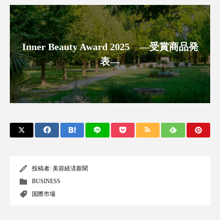
アンチエイジング
アンチソリチュード
インタビュー
インナービューティー 冷え
Inner Beauty Award 2025 ―受賞商品発
インナービューティーアワード2025受賞商品
表―
ウェアラブルデバイス
ウェルネス
ウェルビーイング
エイジングケア
エクソソーム
オーガニック
オゾン
カウンセラー
カウンセリング
投稿者:
美容経済新聞
カカイオイル
ガジェット
キーワード
BUSINESS
国際市場
クルエルティフリー
クレンジング