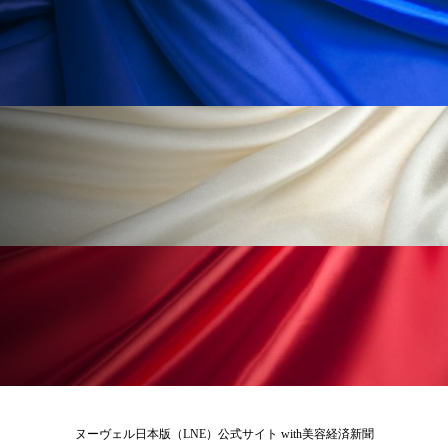
ペアトリートメント
ヘッドスパ
ヘルスケア
ヘルスビューティー
ポジショニング
ボディケア
ホルモン
マーケティング
マイクロスパ
マネジメント
むくみ対策
むくみ改善
メンズスキンケア
メンタルケア
メンタルヘルス
ライフスタイル
リカバリー
リカバリーウェア
リサーチ
リナロール 効果
リラクゼーション
リラックス効果
レチナール
レチノール
ヌーヴェル日本版（LNE）公式サイト with美容経済新聞