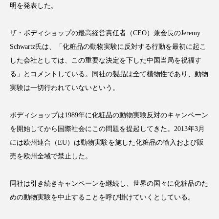
明を発表した。
ザ・ボディショップの最高経営責任者（CEO）兼会長のJeremy
Schwartz氏は、「化粧品の動物実験に反対する行動を最初に起こ
FEATURED
注目の企画
した会社としては、この重要な決定を下した中国当局を祝福す
る」とコメントしている。同社の製品は全て植物性であり、動物
実験は一切行われていないという。
TAG LIST
タグ一覧
ボディショップは1989年に化粧品の動物実験反対のキャンペーン
を開始してから国際社会にこの問題を提起してきた。2013年3月
AI
B2B
BeautyTech
ChatGPT
には欧州連合（EU）は動物実験を施した化粧品の輸入および販
売を欧州全域で禁止した。
Gemini
Instagram
SaaS
SNS
TikTok
アスタキサンチン
同社は引き続きキャンペーンを継続し、世界の国々に化粧品のた
めの動物実験を中止することを呼び掛けていくとしている。
アスレジャーコスメ
アレルギー
アロマ