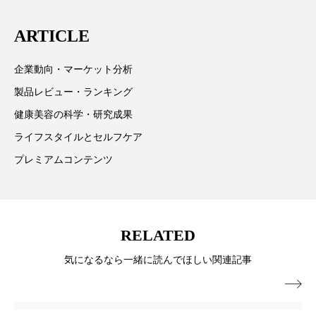
は「キレイをふやす」を企業理念として信頼性の高い
スマートウォッチ
スマートパッチ
ARTICLE
情報提供を通じて美容業界の発展に貢献すべく努力し
スマートリング
セーフプレイス
セラミド
ています。
企業動向・マーケット分析
セラミド保湿
セルフケア
製品レビュー・ランキング
健康美容の科学・研究成果
ソーシャルウェルネス
ソーシャルコマース
ライフスタイルとセルフケア
タンパク質
ディープクレンジング
プレミアムコンテンツ
デジタルデトックス
デトックス
ドライヤー 温度 髪 ダメージ
ナイアシンアミド
RELATED
気になるなら一緒に読んでほしい関連記事
ナイトプロテイン
ナイトルーティン 金木犀

パーソナライズ
バーチャルメイク