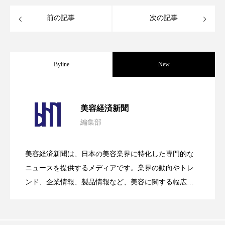
クローズアップ
ケーススタディ
前の記事
次の記事
コグニティブヘルス
コスト削減
コネクテッド・ビューティ
コミュニケーション
Byline
New
コルチゾール
サステナビリティ
パーフェクト社の「AI美容」事例｜「死
2026.08.04
サステナブル美容
サプライチェーン
美容経済新聞
サプリ
サロンクレンジング
サロン戦略
編集部
花王、化粧品事業で棚卸資産38%削減
2026.07.28
の谷」克服と酷暑を商機に変えるB2B
サロン経営
サロン連略
シャネル
美容経済新聞は、日本の美容業界に特化した専門的な
【技術転用】ポーラの『顔画像解析AI』
2026.07.20
――AI需要予測で猛暑の欠品と過剰在庫
ニュースを提供するメディアです。業界の動向やトレ
SaaSモデル
スカルプ クレンジング 頻度
スカルプケア
ンド、企業情報、製品情報など、美容に関する幅広い
スキンケア
スキンケア 習慣
テーマを取り上げています。 編集部では、美容業界の
が猛暑の建設現場に選ばれる理由
を防ぐDX戦略
取材や情報収集、分析を行い、業界内外の最新情報を
スキンケアルーティン
ストレス
スパ
主に美容業界関係者に向けて発信しています。私たち