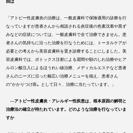
ペアトリートメント
ヘッドスパ
由は
ヘルスケア
ヘルスビューティー
「アトピー性皮膚炎の治療は、一般皮膚科で保険適用の診療を行
なっていますが患者さんから相談される炎症後の色素沈着や黒ず
ポジショニング
ボディケア
ホルモン
みなどの症状については、一般皮膚科で全て治療できません。患
者さんの気持ちに沿った治療を行なうためには、トータルケアが
マーケティング
マイクロスパ
必要との考えから美容皮膚科を置き診療することにしました。美
マネジメント
むくみ対策
むくみ改善
容皮膚科では、ボトックス注射による眉間や額のしわ治療やヒア
ルロン酸注入によるほうれい線治療、メディカルエステなど患者
メンズスキンケア
メンタルケア
さんのニーズに沿った幅広い治療メニューを揃え、患者さん
の“かかりつけ医〟として日々、治療に当たっています。」
メンタルヘルス
ライフスタイル
リカバリー
リカバリーウェア
リサーチ
―アトピー性皮膚炎・アレルギー性疾患は、根本原因の解明と
治療法の確立が待たれています。どのような治療を行なっていま
リナロール 効果
リラクゼーション
すか
リラックス効果
レチナール
レチノール