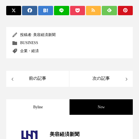
為替相場
熱中症対策
物流問題
特殊メイク
猛暑
生物模倣
用語辞典
男性美容
画像解析
発酵
睡眠
投稿者:
美容経済新聞
BUSINESS
睡眠 美容 金木犀
睡眠美容
秋
企業・経済
秋 冷え
筋膜
精油
素髪ケア やり方
紫外線対策
美容
美容テック
前の記事
次の記事
美容と政治
美容ビジネス
美容医療
美容業界
美的感覚
美肌習慣
Byline
New
美脚習慣
老化
肌ケア
肌トラブル
パーフェクト社の「AI美容」事例｜「死
2026.08.04
美容経済新聞
肌バリア
肌荒れ防止
脳
自律神経