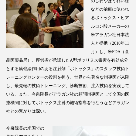
クローズアップ
ケーススタディ
のしわやほうれい線
などの治療に使われ
コグニティブヘルス
コスト削減
るボトックス・ヒア
ルロン酸メ―カ―の
コネクテッド・ビューティ
コミュニケーション
米アラガン社日本法
人と提携（2010年11
コルチゾール
サステナビリティ
月）し、米FDA（食
サステナブル美容
サプライチェーン
品医薬品局）、厚労省が承認したA型ボツリヌス毒素を有効成分
とする筋弛緩作用のある注射剤「ボトックス」のスタッフ技術ト
サプリ
サロンクレンジング
サロン戦略
レーニングセンターの役割を担う。世界から著名な指導医が来院
し、最先端の技術トレーニング、診断技術、注入技術を実践して
サロン経営
サロン連略
シャネル
いる。また、今泉院長がアラガン社の顧問指導医として全国の医
スカルプ クレンジング 頻度
スカルプケア
療機関に対してボトックス注射の施術指導を行なうなどアラガン
社との繋がりは深い。
スキンケア
スキンケア 習慣
今泉院長の米国での
スキンケアルーティン
ストレス
スパ