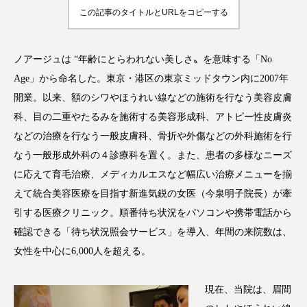
アンチエイジング
アンチソリチュード
この記事のタイトルとURLをコピーする
インタビュー
インナービューティー 冷え
ノアージュは “年齢にとらわれない美しさ〟を意味する「No
インナービューティーアワード2025受賞商品
Age」から命名した。東京・港区の東京ミッドタウン内に2007年
開業。以来、額のシワやほうれい線などの施術を行なう美容皮膚
ウェアラブルデバイス
ウェルネス
科、目の二重やたるみを施術する美容形成科、アトピー性皮膚炎
などの治療を行なう一般皮膚科、骨折や外傷などの外科施術を行
ウェルビーイング
エイジングケア
なう一般形成外科の４診療科を置く。また、患者の多様なニーズ
に応えて育毛治療、メディカルエスなど幅広い治療メニューを揃
エクソソーム
オーガニック
オゾン
えて統合美容医療を目指す新進気鋭の女医（今泉明子院長）が牽
カウンセラー
カウンセリング
引する医療クリニック。順番待ち状況をパソコンや携帯電話から
確認できる「待ち状況照会サービス」を導入、年間の来院数は、
カカイオイル
ガジェット
キーワード
女性を中心に6,000人を超える。
クルエルティフリー
クレンジング
現在、当院は、眉間