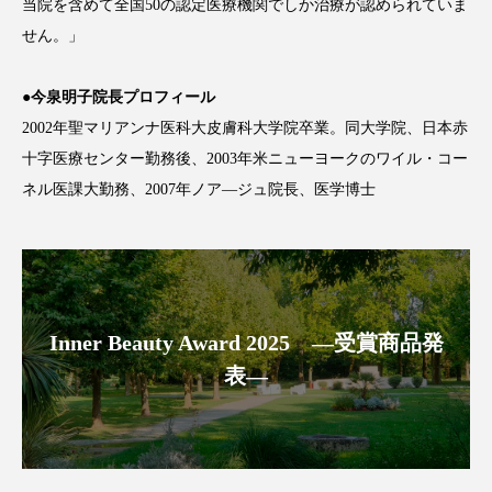
当院を含めて全国50の認定医療機関でしか治療が認められていま
冷え性改善
加工アプリ
加工フィルター
せん。」
加工顔
労働環境
国内市場
国際市場
●今泉明子院長プロフィール
地政学リスク
外出控え
夜 スキンケア 香り
2002年聖マリアンナ医科大皮膚科大学院卒業。同大学院、日本赤
十字医療センター勤務後、2003年米ニューヨークのワイル・コー
孤独
巡らせるケア
巡りケア
差別化
ネル医課大勤務、2007年ノア―ジュ院長、医学博士
廃棄ロス
成分
技術経営
技術転用
抗酸化
抗酸化ケア
断食
新商品
日中関係
日焼け止め
時間制限食
Inner Beauty Award 2025 ―受賞商品発
表―
東洋医学
梅雨
棚卸資産
汗ケア
温活スキンケア
温活女子
温活習慣