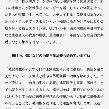
「アトピー性皮膚炎は、かゆみのある湿疹を伴う皮膚疾患で、多
くの患者さんが乾燥肌とアレルギーを起こしやすい体質を持って
ローカル
ロンジェビティ
下半身美容
いるのが特徴です。当院では、ステロイド薬、免疫抑制薬などの
乾燥 対策 冬 スキンケア
乾燥対策
外用薬と合わせてヒスタミンという物質に働きかけてかゆみや炎
症を抑える抗ヒスタミン薬、抗アレルギー薬の内服薬を併用する
乾燥肌対策
他者との再接続
企業・経済
など患者さんの皮膚の症状、重症度合い、年齢などを総合的に判
断しながら治療を行なっています。」
価格改定
保湿
保湿と香り
保湿成分
健康寿命
光老化
免疫 肌
―抜け毛、禿げなどの毛髪再生治療も始めていますね
冬 UVケア
冬 美容 習慣
「毛髪再生を研究する日本医療毛髪研究会に参画し、実証を踏ま
えた上で、ハーグ療法と呼ぶ自己毛髪再生治療を始めました。ハ
冬 髪 ツヤ 出す 方法
冬 髪 乾燥 改善 方法
ーグ療法は、ご自身の毛根に必要な成長因子を直接、届けること
で毛髪を再生し太くするもの。成長因子は、細胞間のシグナルの
冬スキンケア
冬の乾燥肌
冬の印象美
代わりをして毛髪に栄養を呼び込む作用があり定期的に成長因子
冬の準備
冬美容
冷え対策
を与えることで、毛周期を繰り返して毛髪を育成します。現在、