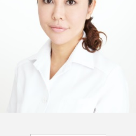
FEATURED
注目の企画
TAG LIST
タグ一覧
AI
B2B
BeautyTech
ChatGPT
Gemini
Instagram
SaaS
SNS
TikTok
アスタキサンチン
アスレジャーコスメ
アレルギー
アロマ