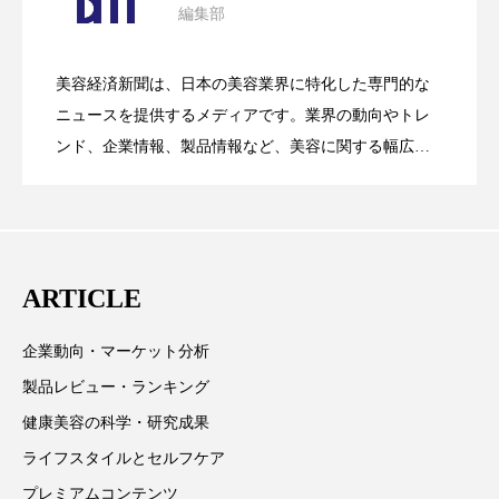
編集部
花王、化粧品事業で棚卸資産38%削減
2026.07.28
の谷」克服と酷暑を商機に変えるB2B
花王
血行促進
過剰在庫
美容経済新聞は、日本の美容業界に特化した専門的な
都市型美容ウェルネス
酷暑
【技術転用】ポーラの『顔画像解析AI』
2026.07.20
――AI需要予測で猛暑の欠品と過剰在庫
ニュースを提供するメディアです。業界の動向やトレ
SaaSモデル
金木犀 スキンケア
金木犀 香り 効果
ンド、企業情報、製品情報など、美容に関する幅広い
テーマを取り上げています。 編集部では、美容業界の
が猛暑の建設現場に選ばれる理由
を防ぐDX戦略
需要予測
頭皮 保湿 ミスト おすすめ
香り
取材や情報収集、分析を行い、業界内外の最新情報を
主に美容業界関係者に向けて発信しています。私たち
香り メンタルケア
香りケア
は「キレイをふやす」を企業理念として信頼性の高い
ARTICLE
情報提供を通じて美容業界の発展に貢献すべく努力し
香りの重ね使い
香料
香水 レイヤリング
ています。
企業動向・マーケット分析
香水の持続
高市政権
高齢社会
製品レビュー・ランキング
髪 静電気 冬 対策
髪のバリア機能 とは
健康美容の科学・研究成果
ライフスタイルとセルフケア
プレミアムコンテンツ