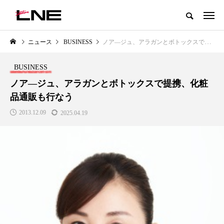
グローバルビューティ＆ヘルスケアビジネス誌
ニュース
BUSINESS
ノア―ジュ、アラガンとボトックスで提携、化粧品通販も行なう
NEW POST
カテゴリー毎の最新記事
BUSINESS
LIFESTYLE
BUSINESS
ノア―ジュ、アラガンとボトックスで提携、化粧
品通販も行なう
2013.12.09
2025.04.19
SNSの「加工顔」と美容医療｜AI
GWI調査から読み解く2030年の
」
がもたらす可能性とこれから
都市型スパ――身近なウェルネ
の次世代モデル
2026.07.13
2026.08.06