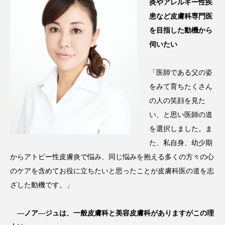
炎やアレルギー性疾
パーフェクト株式会社
バイオハッキング
患など皮膚科専門医
を目指した動機から
バイオミメティクス
バイオミメティック
伺いたい
バクチオール
バリア機能
ハロウィ
「医師である父の姿
ハロウィン後スキンケア
をみて育ちたくさん
の人の笑顔を見た
ハロウィン翌日 肌リセット
ヒアルロン酸
い、と思い医師の道
を選択しました。ま
ビジネスモデル
ビタミンC誘導体
ファシア
た、私自身、幼少期
ファスティング
フィトレチノール
からアトピー性皮膚炎で悩み、同じ悩みを抱える多くの方々の心
のケアを含めてお役に立ちたいと思ったことが皮膚科医の道を志
プチ断食
ブルーオーシャン
ざした動機です。」
フレグランス 冬
プロンプト
ヘアケア
―ノア―ジュは、一般皮膚科と美容皮膚科がありますがこの理