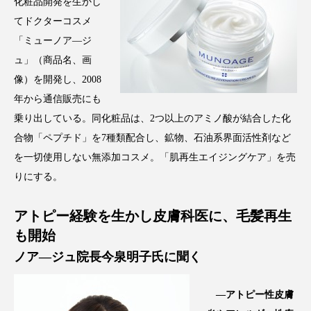
化粧品開発を生かし
てドクターコスメ
スマートウォッチ
スマートパッチ
「ミューノア―ジ
スマートリング
セーフプレイス
セラミド
ュ」（商品名、画
像）を開発し、2008
セラミド保湿
セルフケア
年から通信販売にも
乗り出している。同化粧品は、2つ以上のアミノ酸が結合した化
ソーシャルウェルネス
ソーシャルコマース
合物「ペプチド」を7種類配合し、鉱物、石油系界面活性剤など
タンパク質
ディープクレンジング
を一切使用しない無添加コスメ。「肌再生エイジングケア」を売
りにする。
デジタルデトックス
デトックス
アトピー経験を生かし皮膚科医に、毛髪再生
ドライヤー 温度 髪 ダメージ
ナイアシンアミド
も開始
ノア―ジュ院長今泉明子氏に聞く
ナイトプロテイン
ナイトルーティン 金木犀
パーソナライズ
バーチャルメイク
―アトピー性皮膚