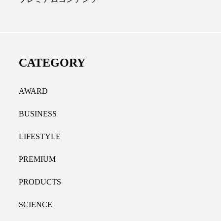
ディカルクリニック｜本郷
レチノール代替成分と
長：内科と循環器専門医の知
オールやレチナールなど
り拓く、再生医療と統合医
果と活用法
CATEGORY
たな価値
2026.07.30
.04.28
AWARD
BUSINESS
LIFESTYLE
PREMIUM
PRODUCTS
SCIENCE