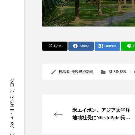
クレンジング
クローズア
コネクテッド・ビューティ
サプライチェーン
サプリ
Post
Share
Hatena
L
スカルプ クレンジング 頻度
ストレス
スパ
ス
投稿者:
美容経済新聞
BUSINESS
グローバルビューティ＆ヘルスケアビジネス誌
セラミド保湿
セルフケア
ディープクレンジング
デ
ナイトプロテイン
ナイト
米エイボン、アジア太平洋
地域社長にNilesh Patel氏を
バイオハッキング
バイオ
任命