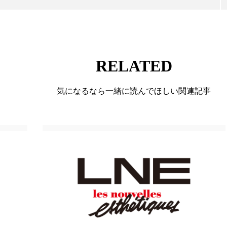
ー
加工顔
労働環境
国内市場
国際市場
香り
孤独
巡らせるケア
巡りケア
差別化
RELATED
抗酸化
抗酸化ケア
断食
新商品
日中関係
梅雨
棚卸資産
汗ケア
温活スキンケア
気になるなら一緒に読んでほしい関連記事
物流問題
特殊メイク
猛暑
生物模倣
用
眠
睡眠 美容 金木犀
睡眠美容
秋
秋 冷え
対策
美容
美容テック
美容と政治
美容ビジ
美肌習慣
美脚習慣
老化
肌ケア
肌トラブ
律神経
花王
血行促進
過剰在庫
都市型美容