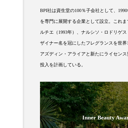
BPI社は資生堂の100％子会社として、1
を専門に展開する企業として設立。これまで
ルチエ（1993年）、ナルシソ・ロドリゲス
ザイナー名を冠にしたフレグランスを世界1
アズディン・アライアと新たにライセンス契
投入を計画している。
AI
B2B
BeautyTech
アスタキサンチン
アスレ
インタビュー
インナービ
ウェルネス
ウェルビーイ
Inner Beauty
カウンセラー
カウンセリ