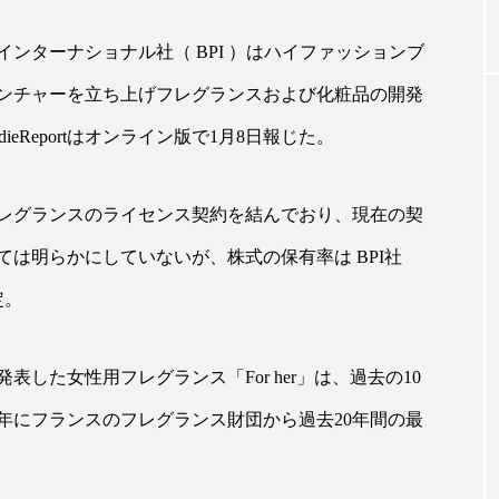
ンターナショナル社（ BPI ）はハイファッションブ
｜AI
GWI調査から読み解く2030年の都
青山メ
ンチャーを立ち上げフレグランスおよび化粧品の開発
ら
市型スパ――身近なウェルネスの
玲 院
次世代モデル
見が切
eReportはオンライン版で1月8日報じた。
療の新
2026.08.06
2026
フレグランスのライセンス契約を結んでおり、現在の契
は明らかにしていないが、株式の保有率は BPI社
定。
FEATURED
注目の企画
表した女性用フレグランス「For her」は、過去の10
2年にフランスのフレグランス財団から過去20年間の最