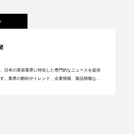
ハロウィン翌日 肌リセット
ヒアルロン酸
ビジネスモデ
フィトレチノール
プチ断食
ブルーオーシャン
w
ペアトリートメント
ヘッドスパ
ヘルスケア
ヘ
美容」事例｜「死の谷」克服と酷暑を商機に変えるB2B
ア
ホルモン
マーケティング
マイクロスパ
聞
メンズスキンケア
メンタルケア
メンタルヘルス
資産38%削減――AI需要予測で猛暑の欠品と過剰在庫
、日本の美容業界に特化した専門的なニュースを提供
ェア
リサーチ
リナロール 効果
リラクゼーション
す。業界の動向やトレンド、企業情報、製品情報な
顔画像解析AI』が猛暑の建設現場に選ばれる理由
ローカル
ロンジェビティ
下半身美容
乾燥 
る幅広いテーマを取り上げています。 編集部では、美
情報収集、分析を行い、業界内外の最新情報を主に美
他者との再接続
企業・経済
価格改定
保湿
向けて発信しています。私たちは「キレイをふやす」
て信頼性の高い情報提供を通じて美容業界の発展に貢
免疫 肌
冬 UVケア
冬 美容 習慣
冬 髪 ツヤ 出す 
ています。
冬の印象美
冬の準備
冬美容
冷え対策