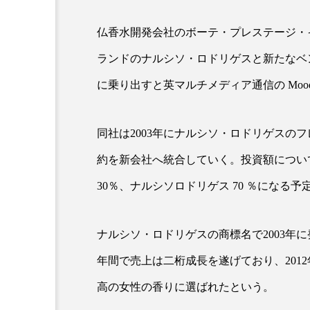
仏香水開発会社のボーテ・プレステージ・イ
超が「ながら美容」を実
SNSの「加工顔」と美容医療
ランドのナルシソ・ロドリゲスと新たなベ
を有効に使いたい」が9
がもたらす可能性とこれか
2026.07.13
に乗り出すと英マルチメディア通信の Moodi
9
同社は2003年にナルシソ・ロドリゲスの
約を新会社へ統合していく。投資額について
30％、ナルシソロドリゲス 70 ％になる予
ナルシソ・ロドリゲスの商標名で2003年に発
年間で売上は二桁成長を遂げており、201
高の女性の香りに選ばれたという。