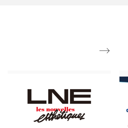
地政学リスク
廃棄ロス
成分
日焼け止め

温活女子
温活習慣
語辞典
男性美容
筋膜
精油
ネス
美容医療
ル
肌バリア
ウェルネス
酷暑