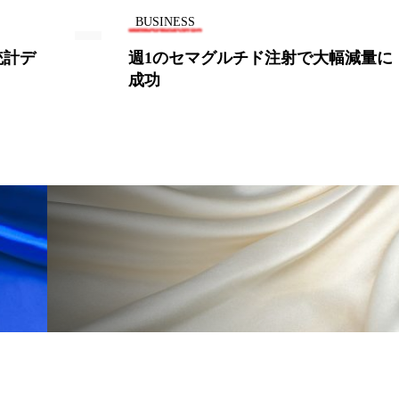
 香り 効果
需要予測
頭皮 保湿 ミスト おすすめ
BUSINESS
統計デ
週1のセマグルチド注射で大幅減量に
香料
香水 レイヤリング
香水の持続
高市
成功
リア機能 とは