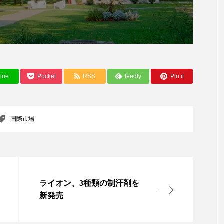
ップ
ケーススタディ
コグニティブヘルス
コスト
コミュニケーション
コルチゾール
サステナビリティ
サロンクレンジング
サロン戦略
サロン経営
ine
Pocket
RSS
feedly
Pin it
スカルプケア
スキンケア
スキンケア 習慣
ス
マートウォッチ
スマートパッチ
スマートリング
セ
国際市場
ソーシャルウェルネス
ソーシャルコマース
タン
ジタルデトックス
デトックス
ドライヤー 温度 髪 ダメー
ルーティン 金木犀
パーソナライズ
バーチャルメイク
ライオン、3種類の制汗剤を
新発売
ミメティクス
バイオミメティック
バクチオール