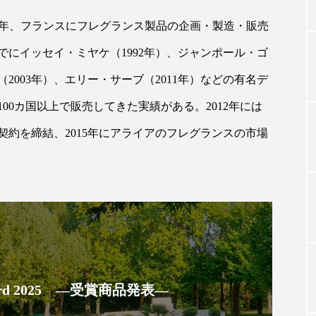
990年、フランスにフレグランス製品の企画・製造・販売
にイッセイ・ミヤケ（1992年）、ジャンポール・ゴ
TAG LIST
（2003年）、エリー・サーブ（2011年）などの有名デ
タグ一覧
00カ国以上で販売してきた実績がある。2012年には
約を締結、2015年にアライアのフレグランスの市場
ChatGPT
Gemini
Instagram
SaaS
SN
ジャーコスメ
アレルギー
アロマ
アンチエイジン
ューティー 冷え
インナービューティーアワード2025受賞商品
ング
エイジングケア
エクソソーム
オーガニック
 Award 2025 ―受賞商品発表―
ング
カカイオイル
ガジェット
キーワード