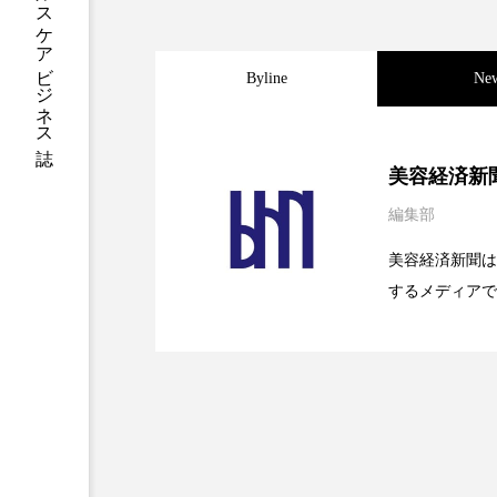
ハロウィン後スキンケア
ファシア
ファスティング
Byline
Ne
プロンプト
ヘアケア
2026.08.04
パーフェクト社の「AI
ポジショニング
ボディケ
美容経済新
編集部
むくみ対策
むくみ改善
2026.07.28
花王、化粧品事業で棚卸
SaaSモデル
美容経済新聞は
リカバリー
リカバリーウ
するメディアで
2026.07.20
【技術転用】ポーラの『
を防ぐDX戦略
レチナール
レチノール
ど、美容に関す
容業界の取材や
乾燥対策
乾燥肌対策
容業界関係者に
を企業理念とし
健康寿命
光老化
献すべく努力し
冬スキンケア
冬の乾燥肌