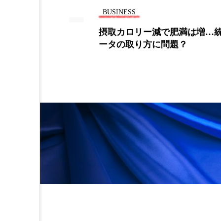
金木犀 スキンケア
金木犀
BUSINESS
ストレスを感
摂取カロリー減で肥満は増…
香りケア
香りの重ね使い
ータの取り方に問題？
髪 静電気 冬 対策
髪のバ