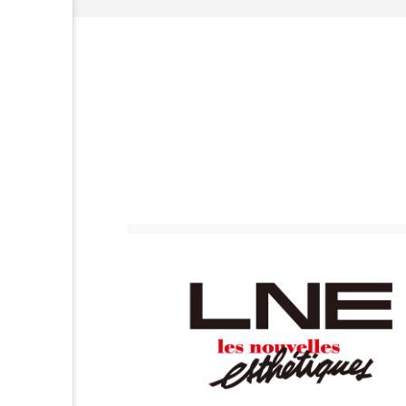
加工アプリ
加工フィルタ
外出控え
夜 スキンケア 
技術経営
技術転用
時間制限食
東洋医学
為替相場
熱中症対策
画像解析
発酵
睡
素髪ケア やり方
紫外線
美容業界
美的感覚
肌荒れ防止
脳
自