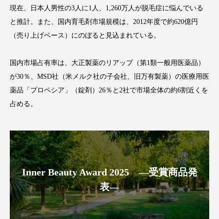
クローズアップ
ケーススタディ
現在、日本人男性の3人に1人、1,260万人が脱毛症に悩んでいる
と推計。また、国内育毛剤市場規模は、2012年度で約620億円
コグニティブヘルス
コスト削減
（売り上げベース）にのぼると見込まれている。
コネクテッド・ビューティ
コミュニケーション
国内市場占有率は、大正製薬のリアップ（第1類一般用医薬品）
コルチゾール
サステナビリティ
が30％、MSD社（米メルク社の子会社、旧万有製薬）の医療用医
薬品「プロペシア」（錠剤）26％と2社で市場全体の約6割近くを
サステナブル美容
サプライチェーン
占める。
サプリ
サロンクレンジング
サロン戦略
サロン経営
サロン連略
シャネル
スカルプ クレンジング 頻度
スカルプケア
Inner Beauty Award 2025 ―受賞商品発
表―
スキンケア
スキンケア 習慣
スキンケアルーティン
ストレス
スパ