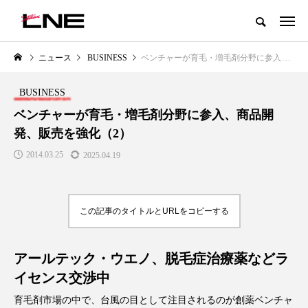
グローバルビューティ＆ヘルスケアビジネス誌
ニュース
BUSINESS
ベンチャーが育毛・増毛剤分野に参入、商品開発、販売を強化（2）
NEW POST
カテゴリー毎の最新記事
BUSINESS
LIFESTYLE
BUSINESS
ベンチャーが育毛・増毛剤分野に参入、商品開
発、販売を強化（2）
2014.03.25
2025.04.19
この記事のタイトルとURLをコピーする
SNSの「加工顔」と美容医療｜AI
GWI調査から読み解く2030年の
」
がもたらす可能性とこれから
都市型スパ――身近なウェルネ
アールテック・ウエノ、脱毛症治療薬などラ
の次世代モデル
2026.07.13
イセンス交渉中
2026.08.06
育毛剤市場の中で、台風の目として注目されるのが創薬ベンチャ