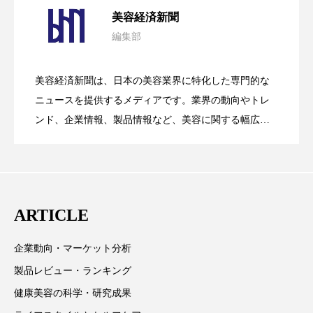
2026.08.04
パーフェクト株式会社
バイオハッキング
美容経済新聞
編集部
バイオミメティクス
バイオミメティック
花王、化粧品事業で棚卸資産38%削減
2026.07.28
の谷」克服と酷暑を商機に変えるB2B
バクチオール
バリア機能
ハロウィ
美容経済新聞は、日本の美容業界に特化した専門的な
【技術転用】ポーラの『顔画像解析AI』
2026.07.20
――AI需要予測で猛暑の欠品と過剰在庫
ニュースを提供するメディアです。業界の動向やトレ
SaaSモデル
ハロウィン後スキンケア
ンド、企業情報、製品情報など、美容に関する幅広い
テーマを取り上げています。 編集部では、美容業界の
ハロウィン翌日 肌リセット
ヒアルロン酸
が猛暑の建設現場に選ばれる理由
を防ぐDX戦略
取材や情報収集、分析を行い、業界内外の最新情報を
主に美容業界関係者に向けて発信しています。私たち
ビジネスモデル
ビタミンC誘導体
ファシア
は「キレイをふやす」を企業理念として信頼性の高い
ARTICLE
ファスティング
フィトレチノール
情報提供を通じて美容業界の発展に貢献すべく努力し
ています。
プチ断食
ブルーオーシャン
企業動向・マーケット分析
製品レビュー・ランキング
フレグランス 冬
プロンプト
ヘアケア
健康美容の科学・研究成果