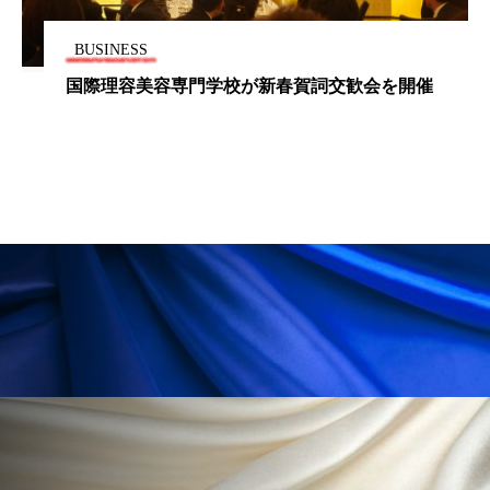
ローカル
ロンジェビティ
下半身美容
BUSINESS
国際理容美容専門学校が新春賀詞交歓会を開催
乾燥 対策 冬 スキンケア
乾燥対策
乾燥肌対策
他者との再接続
企業・経済
価格改定
保湿
保湿と香り
保湿成分
健康寿命
光老化
免疫 肌
冬 UVケア
冬 美容 習慣
冬 髪 ツヤ 出す 方法
冬 髪 乾燥 改善 方法
冬スキンケア
冬の乾燥肌
冬の印象美
冬の準備
冬美容
冷え対策