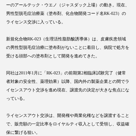
ーのアールテック・ウエノ（ジャスダック上場）の動き。現在、
男性型脱毛症治療薬（塗布剤、化合物開発コード名RK-023）の
ライセンス交渉に入っている。
FEATURED
注目の企画
新規化合物RK-023（生理活性脂肪酸誘導体）は、皮膚疾患領域
の男性型脱毛症治療に塗布剤がないことに着目し、病院で処方を
受ける頭部への塗布剤として開発を進めてきた。
TAG LIST
タグ一覧
同社は2011年1月に「RK-023」の前期第2相臨床試験完了（健常
者対象の安全性、薬理効果）以降、国内外の製薬企業との間でラ
AI
B2B
BeautyTech
ChatGPT
イセンスアウト交渉を進め現在、譲渡先の決定が大きな焦点にな
Gemini
Instagram
SaaS
SNS
っている。
TikTok
アスタキサンチン
ライセンスアウト交渉は、開発権や商業化権などを譲渡すること
で、販売額の一定比率をロイヤルティ収入として受領し、収益確
アスレジャーコスメ
アレルギー
アロマ
保に繋げる狙い。