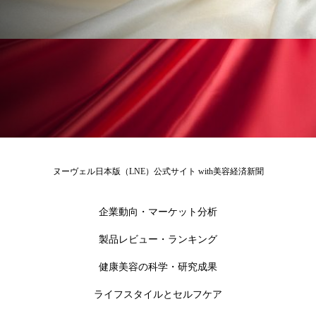
冷え性改善
加工アプリ
加工フィルター
加工顔
労働環境
国内市場
国際市場
地政学リスク
外出控え
夜 スキンケア 香り
孤独
巡らせるケア
巡りケア
差別化
廃棄ロス
成分
技術経営
技術転用
ヌーヴェル日本版（LNE）公式サイト with美容経済新聞
抗酸化
抗酸化ケア
断食
新商品
企業動向・マーケット分析
日中関係
日焼け止め
時間制限食
製品レビュー・ランキング
東洋医学
梅雨
棚卸資産
汗ケア
健康美容の科学・研究成果
温活スキンケア
温活女子
温活習慣
ライフスタイルとセルフケア