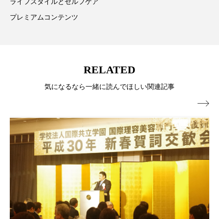
ペアトリートメント
ヘッドスパ
ライフスタイルとセルフケア
プレミアムコンテンツ
ヘルスケア
ヘルスビューティー
ポジショニング
ボディケア
ホルモン
RELATED
マーケティング
マイクロスパ
気になるなら一緒に読んでほしい関連記事
マネジメント
むくみ対策
むくみ改善

メンズスキンケア
メンタルケア
メンタルヘルス
ライフスタイル
リカバリー
リカバリーウェア
リサーチ
リナロール 効果
リラクゼーション
リラックス効果
レチナール
レチノール