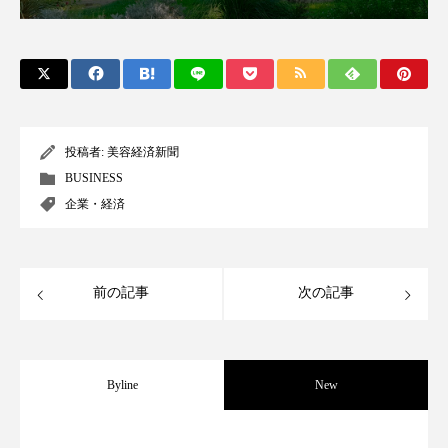
スマートウォッチ
スマートパッチ
スマートリング
セーフプレイス
セラミド
セラミド保湿
セルフケア
投稿者:
美容経済新聞
ソーシャルウェルネス
ソーシャルコマース
BUSINESS
企業・経済
タンパク質
ディープクレンジング
デジタルデトックス
デトックス
前の記事
次の記事
ドライヤー 温度 髪 ダメージ
ナイアシンアミド
ナイトプロテイン
ナイトルーティン 金木犀
Byline
New
パーソナライズ
バーチャルメイク
パーフェクト社の「AI美容」事例｜「死