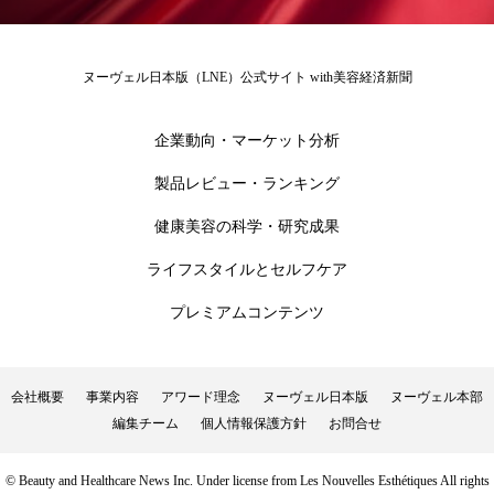
ローカル
ロンジェビティ
下半身美容
ヌーヴェル日本版（LNE）公式サイト with美容経済新聞
乾燥 対策 冬 スキンケア
乾燥対策
企業動向・マーケット分析
乾燥肌対策
他者との再接続
企業・経済
製品レビュー・ランキング
価格改定
保湿
保湿と香り
保湿成分
健康美容の科学・研究成果
健康寿命
光老化
免疫 肌
ライフスタイルとセルフケア
冬 UVケア
冬 美容 習慣
プレミアムコンテンツ
冬 髪 ツヤ 出す 方法
冬 髪 乾燥 改善 方法
会社概要
事業内容
アワード理念
ヌーヴェル日本版
ヌーヴェル本部
冬スキンケア
冬の乾燥肌
冬の印象美
編集チーム
個人情報保護方針
お問合せ
冬の準備
冬美容
冷え対策
© Beauty and Healthcare News Inc. Under license from Les Nouvelles Esthétiques All rights