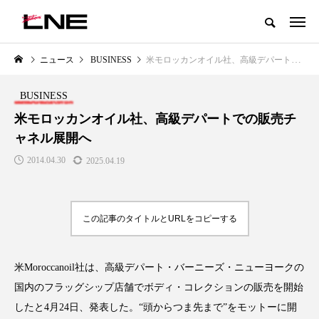
グローバルビューティ＆ヘルスケアビジネス誌
ニュース
BUSINESS
米モロッカンオイル社、高級デパートでの販売チャネル展開へ
NEW POST
カテゴリー毎の最新記事
BUSINESS
LIFESTYLE
BUSINESS
米モロッカンオイル社、高級デパートでの販売チ
ャネル展開へ
2014.04.30
2025.04.19
この記事のタイトルとURLをコピーする
SNSの「加工顔」と美容医療｜AI
GWI調査から読み解く2030年の
」
がもたらす可能性とこれから
都市型スパ――身近なウェルネ
米Moroccanoil社は、高級デパート・バーニーズ・ニューヨークの
の次世代モデル
2026.07.13
国内のフラッグシップ店舗でボディ・コレクションの販売を開始
2026.08.06
したと4月24日、発表した。“頭からつま先まで”をモットーに開