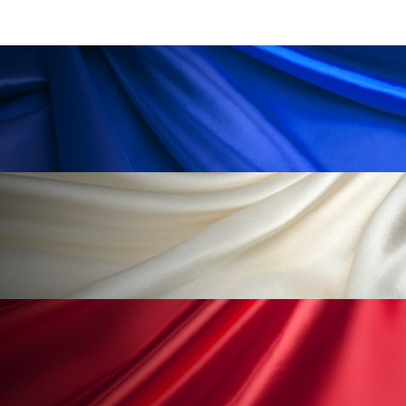
ペアトリートメント
ヘッドスパ
ヘルスケア
ヘルスビューティー
ポジショニング
ボディケア
ホルモン
マーケティング
マイクロスパ
マネジメント
むくみ対策
むくみ改善
メンズスキンケア
メンタルケア
メンタルヘルス
ライフスタイル
リカバリー
リカバリーウェア
リサーチ
リナロール 効果
リラクゼーション
リラックス効果
レチナール
レチノール