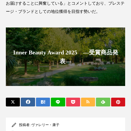
お届けすることに興奮している」とコメントしており、プレステ
アンチエイジング
アンチソリチュード
ージ・ブランドとしての地位獲得を目指す勢いだ。
インタビュー
インナービューティー 冷え
インナービューティーアワード2025受賞商品
ウェアラブルデバイス
ウェルネス
Inner Beauty Award 2025 ―受賞商品発
表―
ウェルビーイング
エイジングケア
エクソソーム
オーガニック
オゾン
カウンセラー
カウンセリング
カカイオイル
ガジェット
キーワード
クルエルティフリー
クレンジング
投稿者:
ヴァレリー・康子