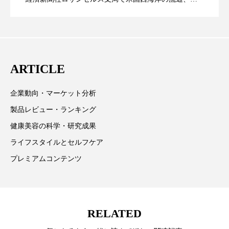
業分野を専門に記者経験を積む。本紙では主に、米国
スマートウォッチ
スマートパッチ
CEO退任と世界的な人員削除を発表
欧州の海外メーカー、ブランドの動向、海外市場の動
スマートリング
セーフプレイス
セラミド
向、新規ビジネスモデルなどを担当。現在はロンドン
に在住
セラミド保湿
セルフケア
ARTICLE
ソーシャルウェルネス
ソーシャルコマース
企業動向・マーケット分析
製品レビュー・ランキング
タンパク質
ディープクレンジング
健康美容の科学・研究成果
デジタルデトックス
デトックス
ライフスタイルとセルフケア
プレミアムコンテンツ
ドライヤー 温度 髪 ダメージ
ナイアシンアミド
ナイトプロテイン
ナイトルーティン 金木犀
RELATED
パーソナライズ
バーチャルメイク