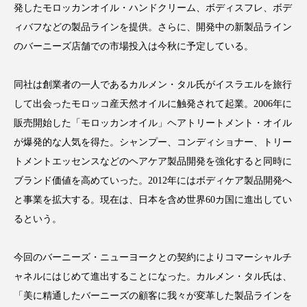
発したモロッカンオイル・ハンドクリーム、ボディスフレ、ボデ
ィバフなどの製品ラインを提供。さらに、開発中の新製品ライン
のバーニーズ店舗での市場投入は今秋に予定している。
FEATURED
注目の企画
同社は創業者の一人であるカルメン・タル氏がイスラエルを旅行
して出会ったモロッコ産天然オイルに触発されて起業。2006年に
販売開始した「モロッカンオイル」ヘアトリートメント・オイル
TAG LIST
が爆発的な人気を得た。シャンプー、コンディショナー、トリー
タグ一覧
トメントエッセンスなどのヘアケア製品開発を強化すると同時に
ブランド価値を高めていった。2012年にはボディケア製品開発へ
AI
B2B
BeautyTech
ChatGPT
と事業を拡大する。現在は、日本を含め世界60カ国に進出してい
るという。
Gemini
Instagram
SaaS
SNS
TikTok
アスタキサンチン
今回のバーニーズ・ニューヨークとの契約によりコマーシャルチ
ャネルにはじめて進出することになった。カルメン・タル氏は、
アスレジャーコスメ
アレルギー
アロマ
「美に精通したバーニーズの顧客に我々が変革した製品ラインを