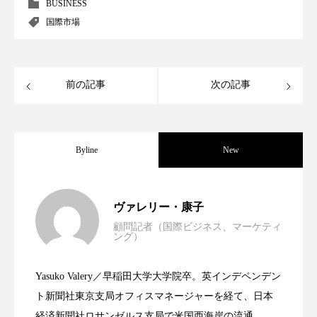
クローズアップ
ケーススタディ
BUSINESS
国際市場
コグニティブヘルス
コスト削減
コネクテッド・ビューティ
コミュニケーション
前の記事
次の記事
コルチゾール
サステナビリティ
サステナブル美容
サプライチェーン
Byline
New
サプリ
サロンクレンジング
サロン戦略
世界の化粧品市場2025年展望：P&G・
2025.06.11
サロン経営
サロン連略
シャネル
ヴァレリー・康子
顧問記者（国際ビジネス、マーケティ
ング）
スカルプ クレンジング 頻度
スカルプケア
資生堂、「女性研究者サイエンスグラン
2023.06.30
LVMH・ロレアルの戦略と日本企業の課
スキンケア
スキンケア 習慣
Yasuko Valery／早稲田大学大学院卒。英インデペンデン
米バイオテクノロジー企業アミリス、
2023.06.29
ト」の第16回受賞者決定
ト新聞社東京支局オフィスマネージャーを経て、日本
題
スキンケアルーティン
ストレス
スパ
経済新聞社ロサンゼルス支局で米国西海岸の流通、産