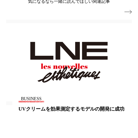
気になるなら一緒に読んでほしい関連記事
パーフェクト株式会社
バイオハッキング

バイオミメティクス
バイオミメティック
バクチオール
バリア機能
ハロウィ
ハロウィン後スキンケア
ハロウィン翌日 肌リセット
ヒアルロン酸
ビジネスモデル
ビタミンC誘導体
ファシア
ファスティング
フィトレチノール
BUSINESS
UVクリームを効果測定するモデルの開発に成功
プチ断食
ブルーオーシャン
フレグランス 冬
プロンプト
ヘアケア