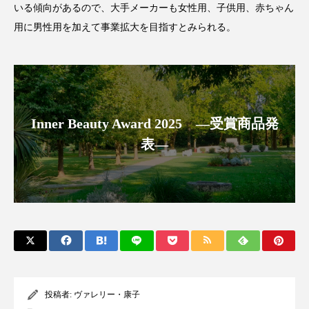
いる傾向があるので、大手メーカーも女性用、子供用、赤ちゃん
アンチエイジング
アンチソリチュード
用に男性用を加えて事業拡大を目指すとみられる。
インタビュー
インナービューティー 冷え
インナービューティーアワード2025受賞商品
ウェアラブルデバイス
ウェルネス
Inner Beauty Award 2025 ―受賞商品発
表―
ウェルビーイング
エイジングケア
エクソソーム
オーガニック
オゾン
カウンセラー
カウンセリング
カカイオイル
ガジェット
キーワード
クルエルティフリー
クレンジング
投稿者:
ヴァレリー・康子