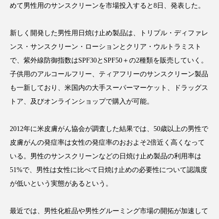
めて男性用のサンスクリーンを市場投入すると8日、発表した。
新しく開発した男性用日焼け止め製品は、トリプル・ディファレ
ンス・サンスクリーン・ローションとクリア・ウルトラミスト
FEATURED
注目の企画
で、紫外線防御指数はSPF30とSPF50＋の2種類を販売していく。
子供用のアルコールフリー、ティアフリーのサンスクリーン製品
も一新しており、米国内の大手スーパーマーケット、ドラッグス
TAG LIST
トア、及びオンラインショップで購入が可能。
タグ一覧
2012年に米皮膚がん協会が調査した結果では、50歳以上の男性で
AI
B2B
BeautyTech
ChatGPT
皮膚がんの発症率は女性の発症率のおおよそ2倍近く高くなって
いる。男性のサンスクリーンなどの日焼け止め製品の利用率は
Gemini
Instagram
SaaS
SNS
51%で、男性は女性に比べて日焼け止めの必要性について認識度
TikTok
アスタキサンチン
が低いという実態があるという。
アスレジャーコスメ
アレルギー
アロマ
最近では、男性化粧品や男性グルーミング市場の開拓が加速して