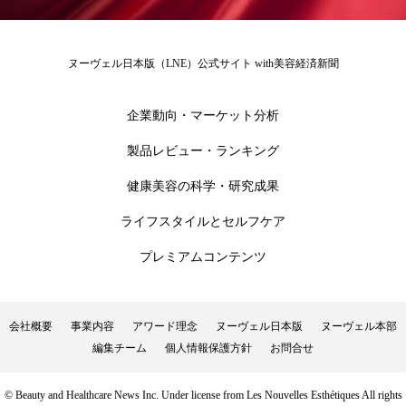
ローカル
ロンジェビティ
下半身美容
ヌーヴェル日本版（LNE）公式サイト with美容経済新聞
乾燥 対策 冬 スキンケア
乾燥対策
企業動向・マーケット分析
乾燥肌対策
他者との再接続
企業・経済
製品レビュー・ランキング
価格改定
保湿
保湿と香り
保湿成分
健康美容の科学・研究成果
健康寿命
光老化
免疫 肌
ライフスタイルとセルフケア
冬 UVケア
冬 美容 習慣
プレミアムコンテンツ
冬 髪 ツヤ 出す 方法
冬 髪 乾燥 改善 方法
会社概要
事業内容
アワード理念
ヌーヴェル日本版
ヌーヴェル本部
冬スキンケア
冬の乾燥肌
冬の印象美
編集チーム
個人情報保護方針
お問合せ
冬の準備
冬美容
冷え対策
© Beauty and Healthcare News Inc. Under license from Les Nouvelles Esthétiques All rights