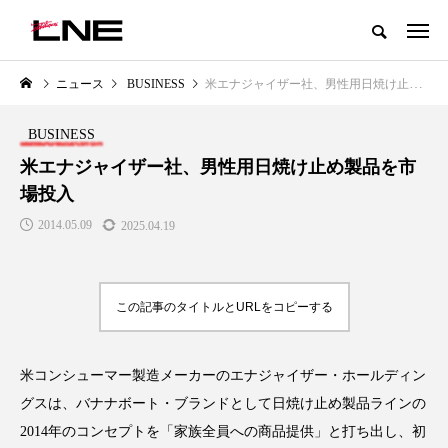
グローバルビューティ＆ヘルスケアビジネス誌
ニュース
BUSINESS
米エナジャイザー社、男性用日焼け止め製品を市場投入
NEW POST
カテゴリー毎の最新記事
BUSINESS
LIFESTYLE
BUSINESS
米エナジャイザー社、男性用日焼け止め製品を市
場投入
2014.05.09
2025.04.19
この記事のタイトルとURLをコピーする
SNSの「加工顔」と美容医療｜AI
GWI調査から読み解く2030年の
」
がもたらす可能性とこれから
都市型スパ――身近なウェルネ
米コンシューマー製造メーカーのエナジャイザー・ホールディン
の次世代モデル
2026.07.13
グスは、バナナボート・ブランドとして日焼け止め製品ラインの
2026.08.06
2014年のコンセプトを「家族全員への商品提供」と打ち出し、初