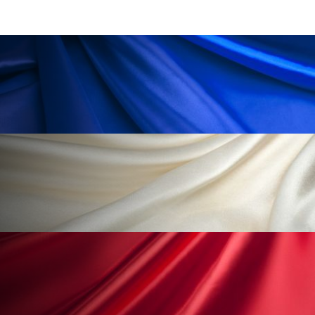
ペアトリートメント
ヘッドスパ
ヘルスケア
ヘルスビューティー
ポジショニング
ボディケア
ホルモン
マーケティング
マイクロスパ
マネジメント
むくみ対策
むくみ改善
メンズスキンケア
メンタルケア
メンタルヘルス
ライフスタイル
リカバリー
リカバリーウェア
リサーチ
リナロール 効果
リラクゼーション
リラックス効果
レチナール
レチノール