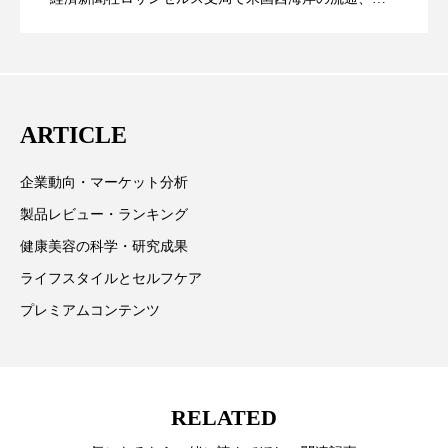
業分野を専門に記者経験を積む。本紙では主に、米国
スマートウォッチ
スマートパッチ
CEO退任と世界的な人員削除を発表
欧州の海外メーカー、ブランドの動向、海外市場の動
スマートリング
セーフプレイス
セラミド
向、新規ビジネスモデルなどを担当。現在はロンドン
に在住
セラミド保湿
セルフケア
ARTICLE
ソーシャルウェルネス
ソーシャルコマース
企業動向・マーケット分析
製品レビュー・ランキング
タンパク質
ディープクレンジング
健康美容の科学・研究成果
デジタルデトックス
デトックス
ライフスタイルとセルフケア
プレミアムコンテンツ
ドライヤー 温度 髪 ダメージ
ナイアシンアミド
ナイトプロテイン
ナイトルーティン 金木犀
RELATED
パーソナライズ
バーチャルメイク