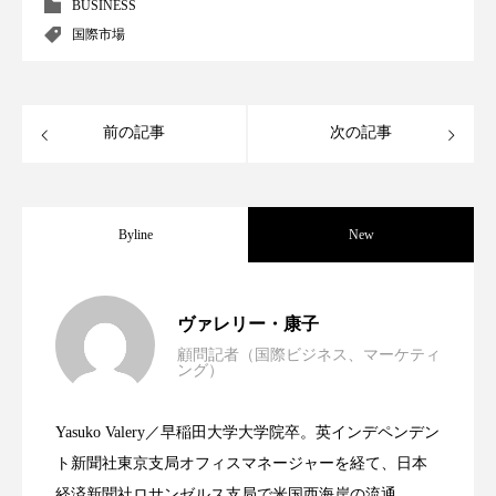
クローズアップ
ケーススタディ
BUSINESS
国際市場
コグニティブヘルス
コスト削減
コネクテッド・ビューティ
コミュニケーション
前の記事
次の記事
コルチゾール
サステナビリティ
サステナブル美容
サプライチェーン
Byline
New
サプリ
サロンクレンジング
サロン戦略
世界の化粧品市場2025年展望：P&G・
2025.06.11
サロン経営
サロン連略
シャネル
ヴァレリー・康子
顧問記者（国際ビジネス、マーケティ
ング）
スカルプ クレンジング 頻度
スカルプケア
資生堂、「女性研究者サイエンスグラン
2023.06.30
LVMH・ロレアルの戦略と日本企業の課
スキンケア
スキンケア 習慣
Yasuko Valery／早稲田大学大学院卒。英インデペンデン
米バイオテクノロジー企業アミリス、
2023.06.29
ト」の第16回受賞者決定
ト新聞社東京支局オフィスマネージャーを経て、日本
題
スキンケアルーティン
ストレス
スパ
経済新聞社ロサンゼルス支局で米国西海岸の流通、産