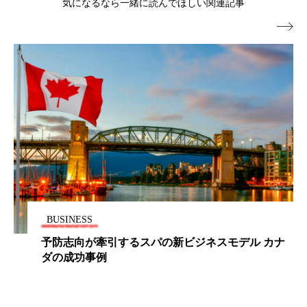
気になるなら一緒に読んでほしい関連記事
パーフェクト株式会社
バイオハッキング

バイオミメティクス
バイオミメティック
バクチオール
バリア機能
ハロウィ
ハロウィン後スキンケア
ハロウィン翌日 肌リセット
ヒアルロン酸
ビジネスモデル
ビタミンC誘導体
ファシア
ファスティング
フィトレチノール
BUSINESS
予防志向が牽引するスパの新ビジネスモデル カナ
プチ断食
ブルーオーシャン
ダの成功事例
フレグランス 冬
プロンプト
ヘアケア