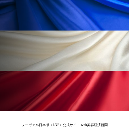
ペアトリートメント
ヘッドスパ
ヘルスケア
ヘルスビューティー
ポジショニング
ボディケア
ホルモン
マーケティング
マイクロスパ
マネジメント
むくみ対策
むくみ改善
メンズスキンケア
メンタルケア
メンタルヘルス
ライフスタイル
リカバリー
リカバリーウェア
リサーチ
リナロール 効果
リラクゼーション
リラックス効果
レチナール
レチノール
ヌーヴェル日本版（LNE）公式サイト with美容経済新聞