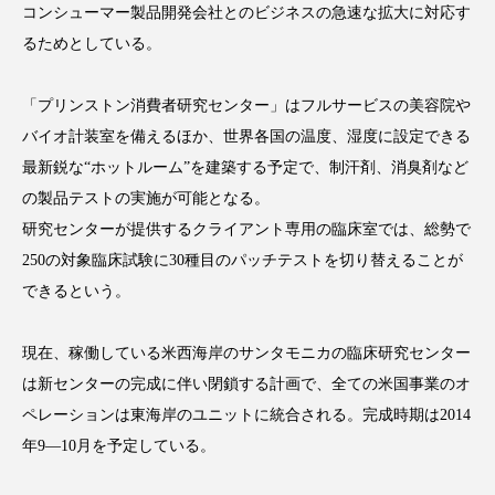
コンシューマー製品開発会社とのビジネスの急速な拡大に対応す
るためとしている。
「プリンストン消費者研究センター」はフルサービスの美容院や
FEATURED
注目の企画
バイオ計装室を備えるほか、世界各国の温度、湿度に設定できる
最新鋭な“ホットルーム”を建築する予定で、制汗剤、消臭剤など
の製品テストの実施が可能となる。
TAG LIST
研究センターが提供するクライアント専用の臨床室では、総勢で
タグ一覧
250の対象臨床試験に30種目のパッチテストを切り替えることが
できるという。
AI
B2B
BeautyTech
ChatGPT
現在、稼働している米西海岸のサンタモニカの臨床研究センター
Gemini
Instagram
SaaS
SNS
は新センターの完成に伴い閉鎖する計画で、全ての米国事業のオ
TikTok
アスタキサンチン
ペレーションは東海岸のユニットに統合される。完成時期は2014
年9—10月を予定している。
アスレジャーコスメ
アレルギー
アロマ