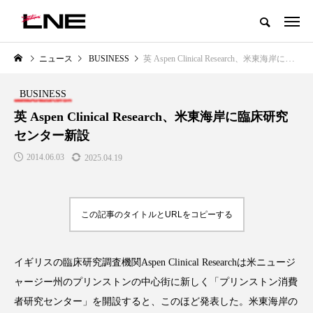
グローバルビューティ＆ヘルスケアビジネス誌
ニュース
BUSINESS
英 Aspen Clinical Research、米東海岸に臨床研究センター新設
NEW POST
カテゴリー毎の最新記事
BUSINESS
LIFESTYLE
BUSINESS
英 Aspen Clinical Research、米東海岸に臨床研究
センター新設
2014.06.03
2025.04.19
この記事のタイトルとURLをコピーする
SNSの「加工顔」と美容医療｜AI
GWI調査から読み解く2030年の
」
がもたらす可能性とこれから
都市型スパ――身近なウェルネ
イギリスの臨床研究調査機関Aspen Clinical Researchは米ニュージ
の次世代モデル
2026.07.13
ャージー州のプリンストンの中心街に新しく「プリンストン消費
2026.08.06
者研究センター」を開設すると、このほど発表した。米東海岸の