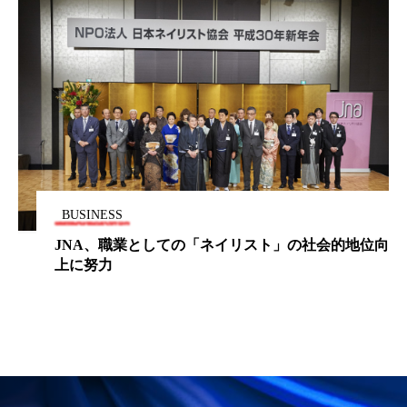
パーフェクト株式会社
バイオハッキング
バイオミメティクス
バイオミメティック
バクチオール
バリア機能
ハロウィ
ハロウィン後スキンケア
ハロウィン翌日 肌リセット
ヒアルロン酸
BUSINESS
ビジネスモデル
ビタミンC誘導体
ファシア
JNA、職業としての「ネイリスト」の社会的地位向
上に努力
ファスティング
フィトレチノール
プチ断食
ブルーオーシャン
フレグランス 冬
プロンプト
ヘアケア