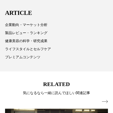
に在住
スマートウォッチ
スマートパッチ
ARTICLE
スマートリング
セーフプレイス
セラミド
企業動向・マーケット分析
セラミド保湿
セルフケア
製品レビュー・ランキング
健康美容の科学・研究成果
ソーシャルウェルネス
ソーシャルコマース
ライフスタイルとセルフケア
タンパク質
ディープクレンジング
プレミアムコンテンツ
デジタルデトックス
デトックス
ドライヤー 温度 髪 ダメージ
ナイアシンアミド
RELATED
気になるなら一緒に読んでほしい関連記事
ナイトプロテイン
ナイトルーティン 金木犀

パーソナライズ
バーチャルメイク