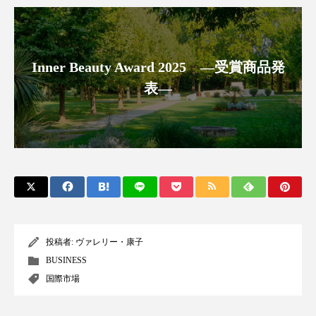
アンチエイジング
アンチソリチュード
インタビュー
インナービューティー 冷え
Inner Beauty Award 2025 ―受賞商品発
インナービューティーアワード2025受賞商品
表―
ウェアラブルデバイス
ウェルネス
ウェルビーイング
エイジングケア
エクソソーム
オーガニック
オゾン
カウンセラー
カウンセリング
投稿者:
ヴァレリー・康子
カカイオイル
ガジェット
キーワード
BUSINESS
国際市場
クルエルティフリー
クレンジング