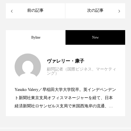
クローズアップ
ケーススタディ
前の記事
次の記事
コグニティブヘルス
コスト削減
コネクテッド・ビューティ
コミュニケーション
Byline
New
コルチゾール
サステナビリティ
世界の化粧品市場2025年展望：P&G・
2025.06.11
サステナブル美容
サプライチェーン
ヴァレリー・康子
顧問記者（国際ビジネス、マーケティ
サプリ
サロンクレンジング
サロン戦略
ング）
資生堂、「女性研究者サイエンスグラン
2023.06.30
LVMH・ロレアルの戦略と日本企業の課
サロン経営
サロン連略
シャネル
Yasuko Valery／早稲田大学大学院卒。英インデペンデン
米バイオテクノロジー企業アミリス、
2023.06.29
ト」の第16回受賞者決定
ト新聞社東京支局オフィスマネージャーを経て、日本
題
スカルプ クレンジング 頻度
スカルプケア
経済新聞社ロサンゼルス支局で米国西海岸の流通、産
スキンケア
スキンケア 習慣
業分野を専門に記者経験を積む。本紙では主に、米国
CEO退任と世界的な人員削除を発表
欧州の海外メーカー、ブランドの動向、海外市場の動
スキンケアルーティン
ストレス
スパ
向、新規ビジネスモデルなどを担当。現在はロンドン