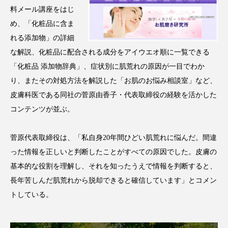
アンチエイジング
アンチソリチュード
料メール講座をはじ
め、「化粧品に含ま
インタビュー
インナービューティー 冷え
れる添加物」の詳細
な解説、化粧品に配合される成分をアイウエオ順に一覧できる
インナービューティーアワード2025受賞商品
「化粧品 添加物辞典」、症状別に肌荒れの原因が一目でわか
り、またその対処方法を解説した「お肌のお悩み相談室」など、
ウェアラブルデバイス
ウェルネス
皮膚科医である同社の菅原由香子・代表取締役の経験を活かした
ウェルビーイング
エイジングケア
コンテンツが並ぶ。
エクソソーム
オーガニック
オゾン
菅原代表取締役は、「私自身20年間ひどい肌荒れに悩んだ。間違
った情報を正しいと判断したことがすべての原因でした。皮膚の
カウンセラー
カウンセリング
基本的な役割を理解し、それを知ったうえで情報を判断すると、
カカイオイル
ガジェット
キーワード
長年苦しんだ肌荒れから脱却できると確信しています」とコメン
トしている。
クルエルティフリー
クレンジング