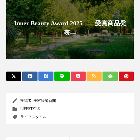
クローズアップ
ケーススタディ
コグニティブヘルス
コスト削減
Inner Beauty Award 2025 ―受賞商品発
コネクテッド・ビューティ
コミュニケーション
表―
コルチゾール
サステナビリティ
サステナブル美容
サプライチェーン
サプリ
サロンクレンジング
サロン戦略
サロン経営
サロン連略
シャネル
投稿者:
美容経済新聞
スカルプ クレンジング 頻度
スカルプケア
LIFESTYLE
ライフスタイル
スキンケア
スキンケア 習慣
スキンケアルーティン
ストレス
スパ