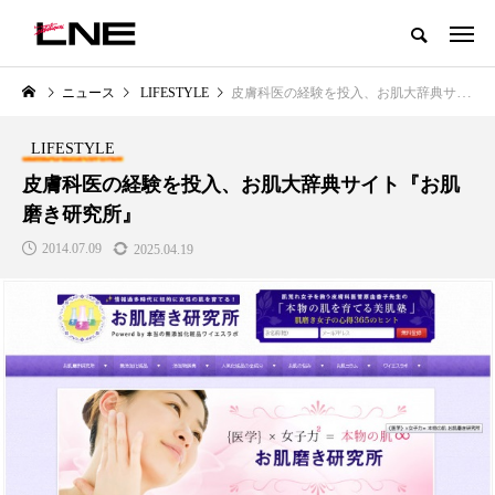
グローバルビューティ＆ヘルスケアビジネス誌
ニュース
LIFESTYLE
皮膚科医の経験を投入、お肌大辞典サイト『お肌磨き研究所』
NEW POST
カテゴリー毎の最新記事
LIFESTYLE
BUSINESS
PREMIUM
皮膚科医の経験を投入、お肌大辞典サイト『お肌
磨き研究所』
2014.07.09
2025.04.19
I
GWI調査から読み解く2030年の
青山メディカルクリニック｜本
都市型スパ――身近なウェルネス
玲 院長：内科と循環器専門医の
の次世代モデル
知見が切り拓く、再生医療と統
医療の新たな価値
2026.08.06
2026.04.28