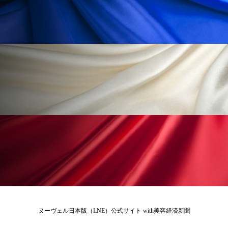
ローカル
ロンジェビティ
下半身美容
乾燥 対策 冬 スキンケア
乾燥対策
乾燥肌対策
他者との再接続
企業・経済
価格改定
保湿
保湿と香り
保湿成分
健康寿命
光老化
免疫 肌
冬 UVケア
冬 美容 習慣
冬 髪 ツヤ 出す 方法
冬 髪 乾燥 改善 方法
冬スキンケア
冬の乾燥肌
冬の印象美
ヌーヴェル日本版（LNE）公式サイト with美容経済新聞
冬の準備
冬美容
冷え対策