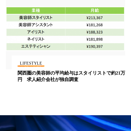
ペアトリートメント
ヘッドスパ
ヘルスケア
ヘルスビューティー
ポジショニング
ボディケア
ホルモン
マーケティング
マイクロスパ
マネジメント
むくみ対策
むくみ改善
LIFESTYLE
メンズスキンケア
メンタルケア
関西圏の美容師の平均給与はスタイリストで約21万
円 求人紹介会社が独自調査
メンタルヘルス
ライフスタイル
リカバリー
リカバリーウェア
リサーチ
リナロール 効果
リラクゼーション
リラックス効果
レチナール
レチノール