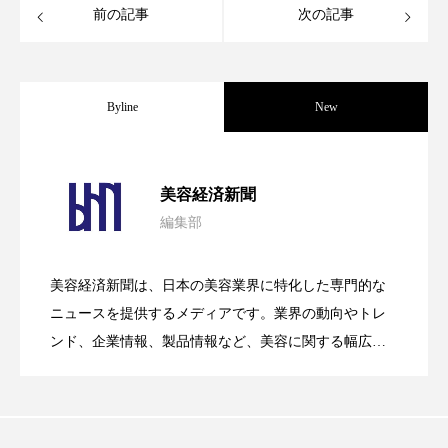
前の記事
次の記事
スマートウォッチ
スマートパッチ
スマートリング
セーフプレイス
セラミド
Byline
New
セラミド保湿
セルフケア
パーフェクト社の「AI美容」事例｜「死
2026.08.04
ソーシャルウェルネス
ソーシャルコマース
美容経済新聞
編集部
タンパク質
ディープクレンジング
花王、化粧品事業で棚卸資産38%削減
2026.07.28
の谷」克服と酷暑を商機に変えるB2B
デジタルデトックス
デトックス
美容経済新聞は、日本の美容業界に特化した専門的な
【技術転用】ポーラの『顔画像解析AI』
2026.07.20
――AI需要予測で猛暑の欠品と過剰在庫
ニュースを提供するメディアです。業界の動向やトレ
SaaSモデル
ドライヤー 温度 髪 ダメージ
ナイアシンアミド
ンド、企業情報、製品情報など、美容に関する幅広い
ナイトプロテイン
ナイトルーティン 金木犀
テーマを取り上げています。 編集部では、美容業界の
が猛暑の建設現場に選ばれる理由
を防ぐDX戦略
取材や情報収集、分析を行い、業界内外の最新情報を
パーソナライズ
バーチャルメイク
主に美容業界関係者に向けて発信しています。私たち