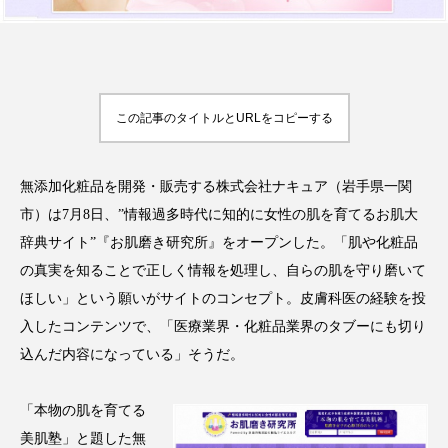
FEATURED
注目の企画
この記事のタイトルとURLをコピーする
無添加化粧品を開発・販売する株式会社ナキュア（岩手県一関
TAG LIST
タグ一覧
市）は7月8日、”情報過多時代に知的に女性の肌を育てるお肌大
辞典サイト”『お肌磨き研究所』をオープンした。「肌や化粧品
の真実を知ることで正しく情報を処理し、自らの肌を守り磨いて
AI
B2B
BeautyTech
ChatGPT
ほしい」という願いがサイトのコンセプト。皮膚科医の経験を投
Gemini
Instagram
SaaS
SNS
入したコンテンツで、「医療業界・化粧品業界のタブーにも切り
込んだ内容になっている」そうだ。
TikTok
アスタキサンチン
「本物の肌を育てる
アスレジャーコスメ
アレルギー
アロマ
美肌塾」と題した無