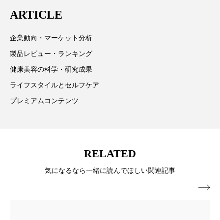
は「キレイをふやす」を企業理念として信頼性の高い
パーフェクト株式会社
バイオハッキング
ARTICLE
情報提供を通じて美容業界の発展に貢献すべく努力し
ています。
バイオミメティクス
バイオミメティック
企業動向・マーケット分析
製品レビュー・ランキング
バクチオール
バリア機能
ハロウィ
健康美容の科学・研究成果
ハロウィン後スキンケア
ライフスタイルとセルフケア
プレミアムコンテンツ
ハロウィン翌日 肌リセット
ヒアルロン酸
ビジネスモデル
ビタミンC誘導体
ファシア
ファスティング
フィトレチノール
RELATED
気になるなら一緒に読んでほしい関連記事
プチ断食
ブルーオーシャン

フレグランス 冬
プロンプト
ヘアケア