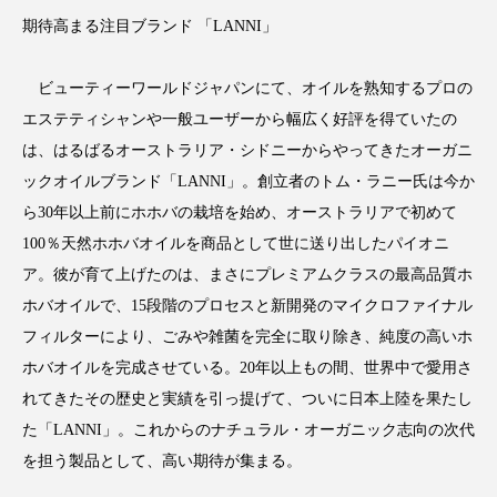
期待高まる注目ブランド 「LANNI」
ビューティーワールドジャパンにて、オイルを熟知するプロの
FEATURED
注目の企画
エステティシャンや一般ユーザーから幅広く好評を得ていたの
は、はるばるオーストラリア・シドニーからやってきたオーガニ
ックオイルブランド「LANNI」。創立者のトム・ラニー氏は今か
ら30年以上前にホホバの栽培を始め、オーストラリアで初めて
TAG LIST
タグ一覧
100％天然ホホバオイルを商品として世に送り出したパイオニ
ア。彼が育て上げたのは、まさにプレミアムクラスの最高品質ホ
AI
B2B
BeautyTech
ChatGPT
ホバオイルで、15段階のプロセスと新開発のマイクロファイナル
フィルターにより、ごみや雑菌を完全に取り除き、純度の高いホ
Gemini
Instagram
SaaS
SNS
ホバオイルを完成させている。20年以上もの間、世界中で愛用さ
れてきたその歴史と実績を引っ提げて、ついに日本上陸を果たし
TikTok
アスタキサンチン
た「LANNI」。これからのナチュラル・オーガニック志向の次代
を担う製品として、高い期待が集まる。
アスレジャーコスメ
アレルギー
アロマ