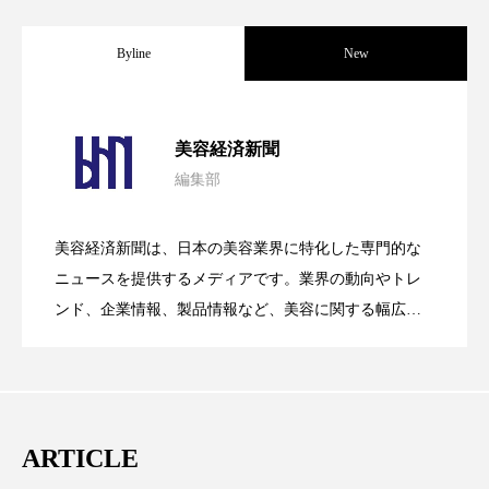
スマートウォッチ
スマートパッチ
Byline
New
スマートリング
セーフプレイス
セラミド
パーフェクト社の「AI美容」事例｜「死
2026.08.04
セラミド保湿
セルフケア
美容経済新聞
編集部
ソーシャルウェルネス
ソーシャルコマース
花王、化粧品事業で棚卸資産38%削減
2026.07.28
の谷」克服と酷暑を商機に変えるB2B
タンパク質
ディープクレンジング
美容経済新聞は、日本の美容業界に特化した専門的な
【技術転用】ポーラの『顔画像解析AI』
2026.07.20
――AI需要予測で猛暑の欠品と過剰在庫
ニュースを提供するメディアです。業界の動向やトレ
SaaSモデル
デジタルデトックス
デトックス
ンド、企業情報、製品情報など、美容に関する幅広い
テーマを取り上げています。 編集部では、美容業界の
ドライヤー 温度 髪 ダメージ
ナイアシンアミド
が猛暑の建設現場に選ばれる理由
を防ぐDX戦略
取材や情報収集、分析を行い、業界内外の最新情報を
主に美容業界関係者に向けて発信しています。私たち
ナイトプロテイン
ナイトルーティン 金木犀
は「キレイをふやす」を企業理念として信頼性の高い
ARTICLE
パーソナライズ
バーチャルメイク
情報提供を通じて美容業界の発展に貢献すべく努力し