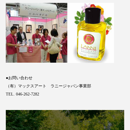
アンチエイジング
アンチソリチュード
インタビュー
インナービューティー 冷え
インナービューティーアワード2025受賞商品
ウェアラブルデバイス
ウェルネス
ウェルビーイング
エイジングケア
エクソソーム
オーガニック
オゾン
●お問い合わせ
（有）マックスアート ラニージャパン事業部
カウンセラー
カウンセリング
TEL. 046-262-7282
カカイオイル
ガジェット
キーワード
クルエルティフリー
クレンジング