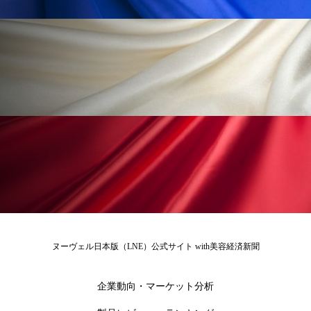
ローカル
ロンジェビティ
下半身美容
乾燥 対策 冬 スキンケア
乾燥対策
乾燥肌対策
他者との再接続
企業・経済
価格改定
保湿
保湿と香り
保湿成分
健康寿命
光老化
免疫 肌
冬 UVケア
冬 美容 習慣
冬 髪 ツヤ 出す 方法
冬 髪 乾燥 改善 方法
ヌーヴェル日本版（LNE）公式サイト with美容経済新聞
冬スキンケア
冬の乾燥肌
冬の印象美
企業動向・マーケット分析
冬の準備
冬美容
冷え対策