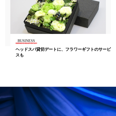
ペアトリートメント
ヘッドスパ
ヘルスケア
ヘルスビューティー
ポジショニング
ボディケア
ホルモン
マーケティング
マイクロスパ
BUSINESS
ヘッドスパ貸切デートに、フラワーギフトのサービ
マネジメント
むくみ対策
むくみ改善
スも
メンズスキンケア
メンタルケア
メンタルヘルス
ライフスタイル
リカバリー
リカバリーウェア
リサーチ
リナロール 効果
リラクゼーション
リラックス効果
レチナール
レチノール