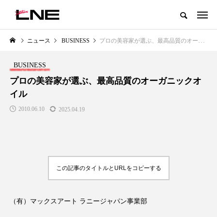
グローバルビューティ＆ヘルスケアビジネス誌
ニュース
BUSINESS
プロの美容家が選ぶ、最高品質のオーガニックオイル
NEW POST
カテゴリー毎の最新記事
BUSINESS
BUSINESS
PREMIUM
プロの美容家が選ぶ、最高品質のオーガニックオ
イル
2010.06.10
2025.04.19
この記事のタイトルとURLをコピーする
I
GWI調査から読み解く2030年の
青山メディカルクリニック｜本
都市型スパ――身近なウェルネス
玲 院長：内科と循環器専門医の
の次世代モデル
知見が切り拓く、再生医療と統
医療の新たな価値
2026.08.06
（有）マックスアート ラニージャパン事業部
2026.04.28