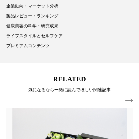
ています。
パーフェクト株式会社
バイオハッキング
企業動向・マーケット分析
製品レビュー・ランキング
バイオミメティクス
バイオミメティック
健康美容の科学・研究成果
バクチオール
バリア機能
ハロウィ
ライフスタイルとセルフケア
プレミアムコンテンツ
ハロウィン後スキンケア
ハロウィン翌日 肌リセット
ヒアルロン酸
RELATED
ビジネスモデル
ビタミンC誘導体
ファシア
気になるなら一緒に読んでほしい関連記事
ファスティング
フィトレチノール

プチ断食
ブルーオーシャン
フレグランス 冬
プロンプト
ヘアケア