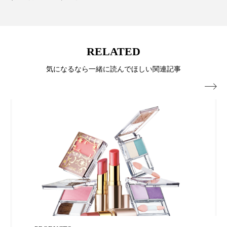
パーフェクト株式会社
バイオハッキング
バイオミメティクス
バイオミメティック
RELATED
バクチオール
バリア機能
ハロウィ
気になるなら一緒に読んでほしい関連記事
ハロウィン後スキンケア

ハロウィン翌日 肌リセット
ヒアルロン酸
ビジネスモデル
ビタミンC誘導体
ファシア
ファスティング
フィトレチノール
プチ断食
ブルーオーシャン
フレグランス 冬
プロンプト
ヘアケア