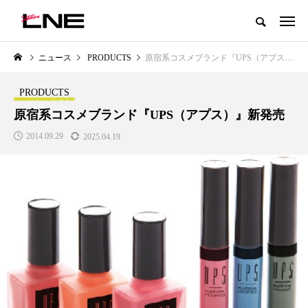
グローバルビューティ＆ヘルスケアビジネス誌
ニュース
PRODUCTS
原宿系コスメブランド『UPS（アプス）』新発売
NEW POST
カテゴリー毎の最新記事
PRODUCTS
LIFESTYLE
BUSINESS
原宿系コスメブランド『UPS（アプス）』新発売
2014.09.29
2025.04.19
SNSの「加工顔」と美容医療｜AI
GWI調査から読み解く2030年の
」
がもたらす可能性とこれから
都市型スパ――身近なウェルネ
の次世代モデル
2026.07.13
2026.08.06