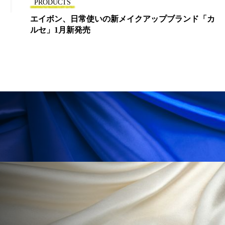
ペアトリートメント
ヘッドスパ
PRODUCTS
エイボン、日常使いの新メイクアップブランド「カ
ヘルスケア
ヘルスビューティー
ルセ」1月新発売
ポジショニング
ボディケア
ホルモン
マーケティング
マイクロスパ
マネジメント
むくみ対策
むくみ改善
メンズスキンケア
メンタルケア
メンタルヘルス
ライフスタイル
リカバリー
リカバリーウェア
リサーチ
リナロール 効果
リラクゼーション
リラックス効果
レチナール
レチノール