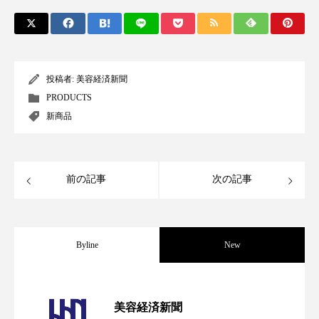
クローズアップ
ケーススタディ
コグニティブヘルス
コスト削減
コネクテッド・ビューティ
コミュニケーション
投稿者:
美容経済新聞
PRODUCTS
コルチゾール
サステナビリティ
新商品
サステナブル美容
サプライチェーン
サプリ
サロンクレンジング
サロン戦略
前の記事
次の記事
サロン経営
サロン連略
シャネル
スカルプ クレンジング 頻度
スカルプケア
Byline
New
スキンケア
スキンケア 習慣
パーフェクト社の「AI美容」事例｜「死
2026.08.04
美容経済新聞
スキンケアルーティン
ストレス
スパ