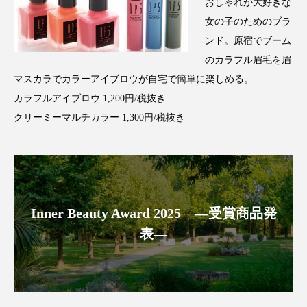
おしゃれが大好きな
アンチエイジング
アンチソリチュード
女の子のためのブラ
ンド。原宿でブーム
インタビュー
インナービューティー 冷え
のカラフル眉毛を眉
インナービューティーアワード2025受賞商品
マスカラでカラーアイブロウが自宅で簡単に楽しめる。
カラフルアイブロウ 1,200円/税抜き
ウェアラブルデバイス
ウェルネス
クリーミーマルチカラー 1,300円/税抜き
ウェルビーイング
エイジングケア
エクソソーム
オーガニック
オゾン
カウンセラー
カウンセリング
Inner Beauty Award 2025 ―受賞商品発
表―
カカイオイル
ガジェット
キーワード
クルエルティフリー
クレンジング