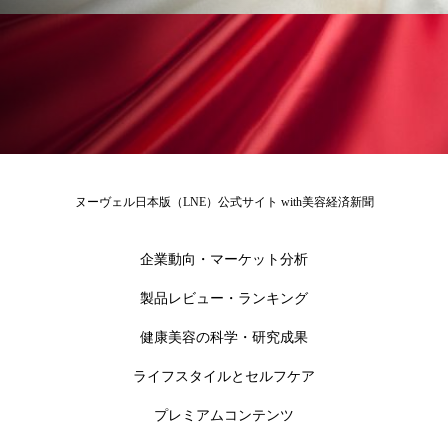
ローカル
ロンジェビティ
下半身美容
乾燥 対策 冬 スキンケア
乾燥対策
乾燥肌対策
他者との再接続
企業・経済
価格改定
保湿
保湿と香り
保湿成分
ヌーヴェル日本版（LNE）公式サイト with美容経済新聞
健康寿命
光老化
免疫 肌
企業動向・マーケット分析
冬 UVケア
冬 美容 習慣
製品レビュー・ランキング
冬 髪 ツヤ 出す 方法
冬 髪 乾燥 改善 方法
健康美容の科学・研究成果
冬スキンケア
冬の乾燥肌
冬の印象美
ライフスタイルとセルフケア
プレミアムコンテンツ
冬の準備
冬美容
冷え対策