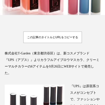
FEATURED
注目の企画
この記事のタイトルとURLをコピーする
TAG LIST
タグ一覧
株式会社T-Garden（東京都渋谷区）は、新コスメブランド
『UPS（アプス）』よりカラフルアイブロウマスカラ、クリーミ
AI
B2B
BeautyTech
ChatGPT
ーマルチカラーの6アイテムを9月26日にWEBサイトで発売し
た。
Gemini
Instagram
SaaS
SNS
『UPS』は原宿系コ
TikTok
アスタキサンチン
スメがコンセプト
アスレジャーコスメ
アレルギー
アロマ
で、ファッションや