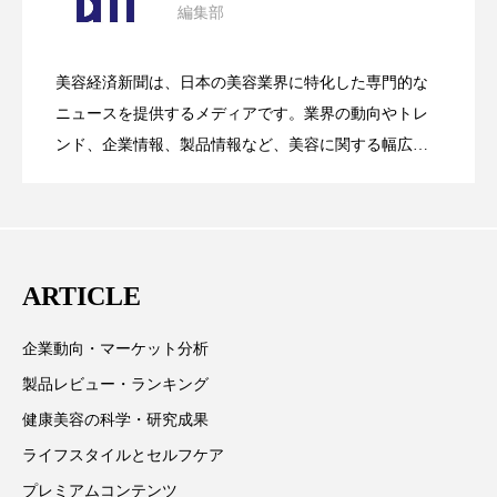
編集部
花王、化粧品事業で棚卸資産38%削減
2026.07.28
の谷」克服と酷暑を商機に変えるB2B
スマートウォッチ
スマートパッチ
美容経済新聞は、日本の美容業界に特化した専門的な
スマートリング
セーフプレイス
セラミド
【技術転用】ポーラの『顔画像解析AI』
2026.07.20
――AI需要予測で猛暑の欠品と過剰在庫
ニュースを提供するメディアです。業界の動向やトレ
SaaSモデル
セラミド保湿
セルフケア
ンド、企業情報、製品情報など、美容に関する幅広い
テーマを取り上げています。 編集部では、美容業界の
が猛暑の建設現場に選ばれる理由
を防ぐDX戦略
ソーシャルウェルネス
ソーシャルコマース
取材や情報収集、分析を行い、業界内外の最新情報を
主に美容業界関係者に向けて発信しています。私たち
タンパク質
ディープクレンジング
は「キレイをふやす」を企業理念として信頼性の高い
ARTICLE
情報提供を通じて美容業界の発展に貢献すべく努力し
デジタルデトックス
デトックス
ています。
企業動向・マーケット分析
ドライヤー 温度 髪 ダメージ
ナイアシンアミド
製品レビュー・ランキング
ナイトプロテイン
ナイトルーティン 金木犀
健康美容の科学・研究成果
ライフスタイルとセルフケア
パーソナライズ
バーチャルメイク
プレミアムコンテンツ