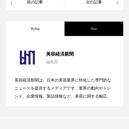
前の記事
次の記事
スマートウォッチ
スマートパッチ
スマートリング
セーフプレイス
セラミド
Byline
New
セラミド保湿
セルフケア
パーフェクト社の「AI美容」事例｜「死
2026.08.04
ソーシャルウェルネス
ソーシャルコマース
美容経済新聞
編集部
タンパク質
ディープクレンジング
花王、化粧品事業で棚卸資産38%削減
2026.07.28
の谷」克服と酷暑を商機に変えるB2B
デジタルデトックス
デトックス
美容経済新聞は、日本の美容業界に特化した専門的な
【技術転用】ポーラの『顔画像解析AI』
2026.07.20
――AI需要予測で猛暑の欠品と過剰在庫
ニュースを提供するメディアです。業界の動向やトレ
SaaSモデル
ドライヤー 温度 髪 ダメージ
ナイアシンアミド
ンド、企業情報、製品情報など、美容に関する幅広い
テーマを取り上げています。 編集部では、美容業界の
ナイトプロテイン
ナイトルーティン 金木犀
が猛暑の建設現場に選ばれる理由
を防ぐDX戦略
取材や情報収集、分析を行い、業界内外の最新情報を
パーソナライズ
バーチャルメイク
主に美容業界関係者に向けて発信しています。私たち
は「キレイをふやす」を企業理念として信頼性の高い