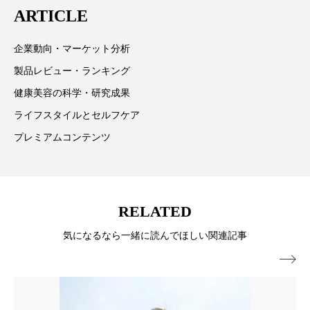
パーフェクト株式会社
バイオハッキング
ARTICLE
情報提供を通じて美容業界の発展に貢献すべく努力し
ています。
バイオミメティクス
バイオミメティック
企業動向・マーケット分析
製品レビュー・ランキング
バクチオール
バリア機能
ハロウィ
健康美容の科学・研究成果
ハロウィン後スキンケア
ライフスタイルとセルフケア
プレミアムコンテンツ
ハロウィン翌日 肌リセット
ヒアルロン酸
ビジネスモデル
ビタミンC誘導体
ファシア
RELATED
ファスティング
フィトレチノール
気になるなら一緒に読んでほしい関連記事
プチ断食
ブルーオーシャン

フレグランス 冬
プロンプト
ヘアケア