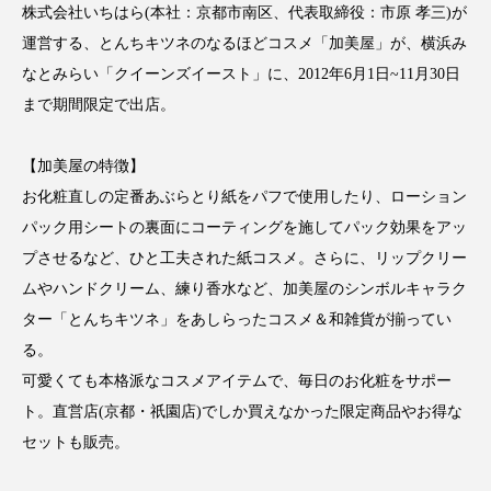
株式会社いちはら(本社：京都市南区、代表取締役：市原 孝三)が
運営する、とんちキツネのなるほどコスメ「加美屋」が、横浜み
なとみらい「クイーンズイースト」に、2012年6月1日~11月30日
まで期間限定で出店。
FEATURED
注目の企画
【加美屋の特徴】
お化粧直しの定番あぶらとり紙をパフで使用したり、ローション
TAG LIST
パック用シートの裏面にコーティングを施してパック効果をアッ
タグ一覧
プさせるなど、ひと工夫された紙コスメ。さらに、リップクリー
ムやハンドクリーム、練り香水など、加美屋のシンボルキャラク
AI
B2B
BeautyTech
ChatGPT
ター「とんちキツネ」をあしらったコスメ＆和雑貨が揃ってい
る。
Gemini
Instagram
SaaS
SNS
可愛くても本格派なコスメアイテムで、毎日のお化粧をサポー
TikTok
アスタキサンチン
ト。直営店(京都・祇園店)でしか買えなかった限定商品やお得な
セットも販売。
アスレジャーコスメ
アレルギー
アロマ