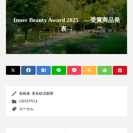
クローズアップ
ケーススタディ
コグニティブヘルス
コスト削減
Inner Beauty Award 2025 ―受賞商品発
表―
コネクテッド・ビューティ
コミュニケーション
コルチゾール
サステナビリティ
サステナブル美容
サプライチェーン
サプリ
サロンクレンジング
サロン戦略
サロン経営
サロン連略
シャネル
投稿者:
美容経済新聞
スカルプ クレンジング 頻度
スカルプケア
LIFESTYLE
ローカル
スキンケア
スキンケア 習慣
スキンケアルーティン
ストレス
スパ