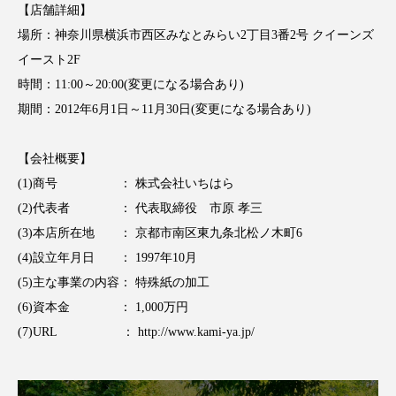
【店舗詳細】
アンチエイジング
アンチソリチュード
場所：神奈川県横浜市西区みなとみらい2丁目3番2号 クイーンズ
インタビュー
インナービューティー 冷え
イースト2F
時間：11:00～20:00(変更になる場合あり)
インナービューティーアワード2025受賞商品
期間：2012年6月1日～11月30日(変更になる場合あり)
ウェアラブルデバイス
ウェルネス
【会社概要】
(1)商号 ： 株式会社いちはら
ウェルビーイング
エイジングケア
(2)代表者 ： 代表取締役 市原 孝三
エクソソーム
オーガニック
オゾン
(3)本店所在地 ： 京都市南区東九条北松ノ木町6
(4)設立年月日 ： 1997年10月
カウンセラー
カウンセリング
(5)主な事業の内容： 特殊紙の加工
(6)資本金 ： 1,000万円
カカイオイル
ガジェット
キーワード
(7)URL ： http://www.kami-ya.jp/
クルエルティフリー
クレンジング