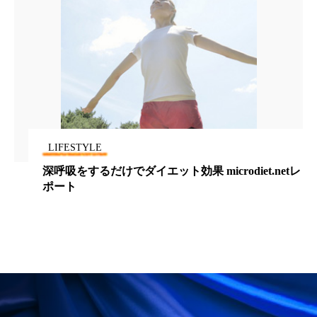
ペアトリートメント
ヘッドスパ
ヘルスケア
ヘルスビューティー
ポジショニング
ボディケア
ホルモン
マーケティング
マイクロスパ
マネジメント
むくみ対策
むくみ改善
LIFESTYLE
深呼吸をするだけでダイエット効果 microdiet.netレ
メンズスキンケア
メンタルケア
ポート
メンタルヘルス
ライフスタイル
リカバリー
リカバリーウェア
リサーチ
リナロール 効果
リラクゼーション
リラックス効果
レチナール
レチノール