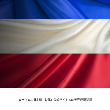
ローカル
ロンジェビティ
下半身美容
乾燥 対策 冬 スキンケア
乾燥対策
乾燥肌対策
他者との再接続
企業・経済
価格改定
保湿
保湿と香り
保湿成分
健康寿命
光老化
免疫 肌
冬 UVケア
冬 美容 習慣
冬 髪 ツヤ 出す 方法
冬 髪 乾燥 改善 方法
冬スキンケア
冬の乾燥肌
冬の印象美
ヌーヴェル日本版（LNE）公式サイト with美容経済新聞
冬の準備
冬美容
冷え対策