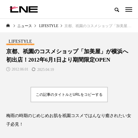
グローバルビューティ＆ヘルスケアビジネス誌
ニュース
LIFESTYLE
京都、祇園のコスメショップ「加美屋」が横浜へ初出店！2012年6月1日より期間限定OPEN
NEW POST
カテゴリー毎の最新記事
LIFESTYLE
BUSINESS
PREMIUM
京都、祇園のコスメショップ「加美屋」が横浜へ
初出店！2012年6月1日より期間限定OPEN
2012.06.01
2025.04.19
この記事のタイトルとURLをコピーする
I
GWI調査から読み解く2030年の
青山メディカルクリニック｜本
都市型スパ――身近なウェルネス
玲 院長：内科と循環器専門医の
梅雨の時期のじめじめお肌を祇園コスメではんなり癒されたい女
の次世代モデル
知見が切り拓く、再生医療と統
子必見！
医療の新たな価値
2026.08.06
2026.04.28