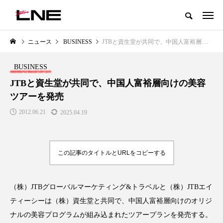
グローバルビューティ＆ヘルスケアビジネス誌
ニュース
BUSINESS
JTBと資生堂が共同で、中国人富裕層向けの美容ツアーを発売
NEW POST
カテゴリー毎の最新記事
BUSINESS
LIFESTYLE
BUSINESS
JTBと資生堂が共同で、中国人富裕層向けの美容
ツアーを発売
2012.06.21
2025.04.19
この記事のタイトルとURLをコピーする
SNSの「加工顔」と美容医療｜AI
GWI調査から読み解く2030年の
」
がもたらす可能性とこれから
都市型スパ――身近なウェルネ
（株）JTBグローバルマーケティング&トラベルと（株）JTBエイ
の次世代モデル
2026.07.13
ティーシーは（株）資生堂と共同で、中国人富裕層向けのオリジ
2026.08.06
ナルの美容プログラムが組み込まれたツアープランを発売する。