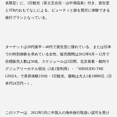
名限定）に、1日観光（富士五合目・山中湖温泉）付き。資生堂
アンチエイジング
アンチソリチュード
とJTBのおもてなしによる、ビューティと旅を贅沢に体験できる
インタビュー
インナービューティー 冷え
旅行プランとなっている。
インナービューティーアワード2025受賞商品
ウェアラブルデバイス
ウェルネス
ターゲットは20代後半～40代で資生堂に憧れている、または日本
での特別体験を求めている女性。販売期間は2012年6月～12月で
ウェルビーイング
エイジングケア
目標販売人数は50名。スケジュールは5日間。北京発着・都内ラ
エクソソーム
オーガニック
オゾン
グジュアリーホテル宿泊（2名1室利用）・「SHISEIDO THE
GINZA」で美容体験210分・1日観光。価格は大人1名18880元（日
カウンセラー
カウンセリング
本円24万円～）。
カカイオイル
ガジェット
キーワード
クルエルティフリー
クレンジング
このツアーは、2012年5月に中国人の海外旅行取扱い認可を受け