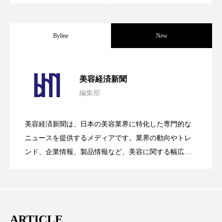
パーフェクト株式会社
バイオハッキング
バイオミメティクス
バイオミメティック
Byline
New
バクチオール
バリア機能
ハロウィ
パーフェクト社の「AI美容」事例｜「死
2026.08.04
美容経済新聞
ハロウィン後スキンケア
編集部
花王、化粧品事業で棚卸資産38%削減
2026.07.28
の谷」克服と酷暑を商機に変えるB2B
ハロウィン翌日 肌リセット
ヒアルロン酸
美容経済新聞は、日本の美容業界に特化した専門的な
ビジネスモデル
ビタミンC誘導体
ファシア
【技術転用】ポーラの『顔画像解析AI』
2026.07.20
――AI需要予測で猛暑の欠品と過剰在庫
ニュースを提供するメディアです。業界の動向やトレ
SaaSモデル
ファスティング
フィトレチノール
ンド、企業情報、製品情報など、美容に関する幅広い
テーマを取り上げています。 編集部では、美容業界の
が猛暑の建設現場に選ばれる理由
を防ぐDX戦略
プチ断食
ブルーオーシャン
取材や情報収集、分析を行い、業界内外の最新情報を
主に美容業界関係者に向けて発信しています。私たち
フレグランス 冬
プロンプト
ヘアケア
は「キレイをふやす」を企業理念として信頼性の高い
ARTICLE
情報提供を通じて美容業界の発展に貢献すべく努力し