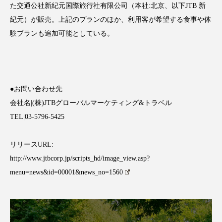
クローズアップ
ケーススタディ
た交通公社新紀元国際旅行社有限公司（本社:北京、以下JTB 新
紀元）が販売。上記のプランのほか、利用客が希望する食事や体
コグニティブヘルス
コスト削減
験プランも追加可能としている。
コネクテッド・ビューティ
コミュニケーション
コルチゾール
サステナビリティ
●お問い合わせ先
サステナブル美容
サプライチェーン
会社名|(株)JTBグローバルマーケティング&トラベル
TEL|03-5796-5425
サプリ
サロンクレンジング
サロン戦略
サロン経営
サロン連略
シャネル
リリースURL:
http://www.jtbcorp.jp/scripts_hd/image_view.asp?
スカルプ クレンジング 頻度
スカルプケア
menu=news&id=00001&news_no=1560
スキンケア
スキンケア 習慣
スキンケアルーティン
ストレス
スパ