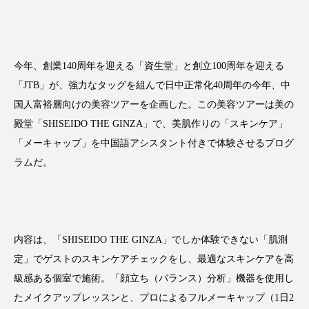
今年、創業140周年を迎える「資生堂」と創立100周年を迎える
FEATURED
注目の企画
「JTB」が、強力なタッグを組んで日中正常化40周年の今年、中
国人富裕層向けの美容ツアーを企画した。この美容ツアーは美の
殿堂「SHISEIDO THE GINZA」で、美肌作りの「スキンケア」
TAG LIST
「メーキャップ」を中国語アシスタント付きで体験させるプログ
タグ一覧
ラムだ。
AI
B2B
BeautyTech
ChatGPT
Gemini
Instagram
SaaS
SNS
内容は、「SHISEIDO THE GINZA」でしか体験できない「肌測
TikTok
アスタキサンチン
定」でゲストのスキンケアチェックをし、最適なスキンケアを高
級感ある個室で施術。「顔立ち（バランス）分析」機器を使用し
アスレジャーコスメ
アレルギー
アロマ
たメイクアップレッスンと、プロによるフルメーキャップ（1日2