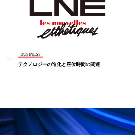
ローカル
ロンジェビティ
下半身美容
乾燥 対策 冬 スキンケア
乾燥対策
乾燥肌対策
他者との再接続
企業・経済
価格改定
保湿
保湿と香り
保湿成分
BUSINESS
テクノロジーの進化と座位時間の関連
健康寿命
光老化
免疫 肌
冬 UVケア
冬 美容 習慣
冬 髪 ツヤ 出す 方法
冬 髪 乾燥 改善 方法
冬スキンケア
冬の乾燥肌
冬の印象美
冬の準備
冬美容
冷え対策