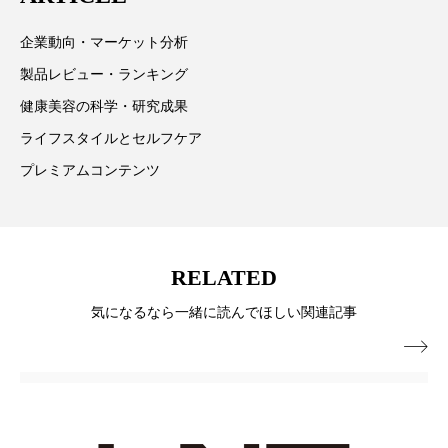
ペアトリートメント
ヘッドスパ
ています。
企業動向・マーケット分析
ヘルスケア
ヘルスビューティー
製品レビュー・ランキング
ポジショニング
ボディケア
ホルモン
健康美容の科学・研究成果
ライフスタイルとセルフケア
マーケティング
マイクロスパ
プレミアムコンテンツ
マネジメント
むくみ対策
むくみ改善
メンズスキンケア
メンタルケア
RELATED
メンタルヘルス
ライフスタイル
気になるなら一緒に読んでほしい関連記事
リカバリー
リカバリーウェア
リサーチ

リナロール 効果
リラクゼーション
リラックス効果
レチナール
レチノール