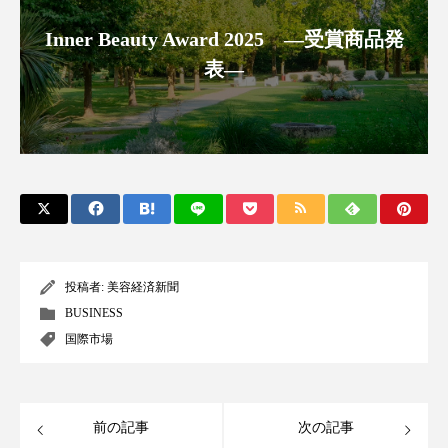
スマートウォッチ
スマートパッチ
Inner Beauty Award 2025 ―受賞商品発
表―
スマートリング
セーフプレイス
セラミド
セラミド保湿
セルフケア
ソーシャルウェルネス
ソーシャルコマース
タンパク質
ディープクレンジング
デジタルデトックス
デトックス
投稿者:
美容経済新聞
BUSINESS
ドライヤー 温度 髪 ダメージ
ナイアシンアミド
国際市場
ナイトプロテイン
ナイトルーティン 金木犀
パーソナライズ
バーチャルメイク
前の記事
次の記事