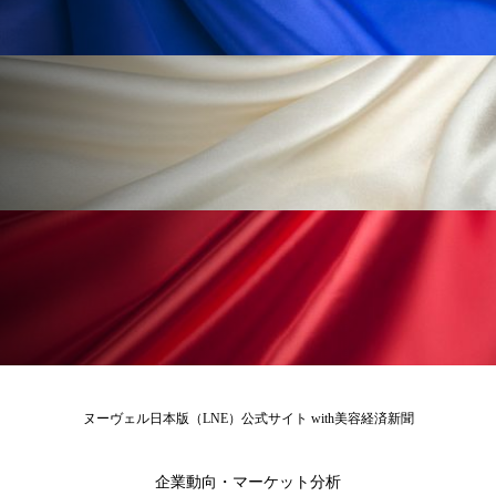
冷え性改善
加工アプリ
加工フィルター
加工顔
労働環境
国内市場
国際市場
地政学リスク
外出控え
夜 スキンケア 香り
孤独
巡らせるケア
巡りケア
差別化
廃棄ロス
成分
技術経営
技術転用
抗酸化
抗酸化ケア
断食
新商品
日中関係
日焼け止め
時間制限食
東洋医学
梅雨
棚卸資産
汗ケア
ヌーヴェル日本版（LNE）公式サイト with美容経済新聞
温活スキンケア
温活女子
温活習慣
企業動向・マーケット分析