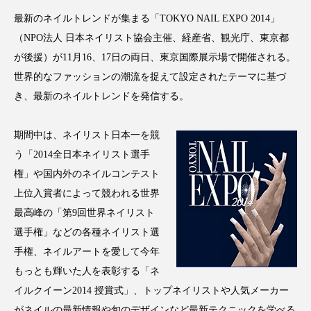
アンチエイジング
アンチソリチュード
最新のネイルトレンドが集まる「TOKYO NAIL EXPO 2014」
（NPO法人 日本ネイリスト協会主催、経産省、観光庁、東京都
インタビュー
インナービューティー 冷え
が後援）が11月16、17日の両日、東京国際展示場で開催される。
世界的なファッションの潮流を捉えて設定されたテーマに基づ
インナービューティーアワード2025受賞商品
き、最新のネイルトレンドを発信する。
ウェアラブルデバイス
ウェルネス
期間中は、ネイリスト日本一を競
ウェルビーイング
エイジングケア
う「2014全日本ネイリスト選手
権」や国内外のネイルコンテスト
エクソソーム
オーガニック
オゾン
上位入賞者によって競われる世界
カウンセラー
カウンセリング
最高峰の「第9回世界ネイリスト
選手権」などの各種ネイリスト選
カカイオイル
ガジェット
キーワード
手権、ネイルアートを愛して今年
もっとも輝いた人を表彰する「ネ
クルエルティフリー
クレンジング
イルクイーン2014 授賞式」、トップネイリストや人気メーカー
がネイルの最新情報や旬のデザインなど最新テクニックを学べる