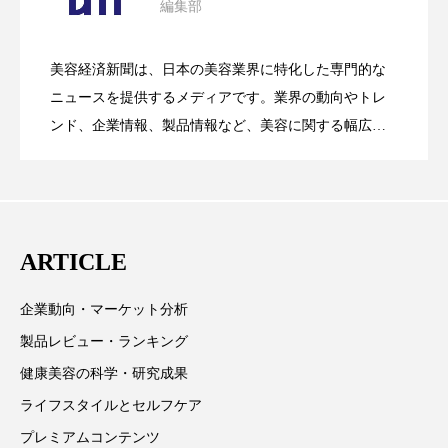
編集部
パーフェクト株式会社
バイオハッキング
花王、化粧品事業で棚卸資産38%削減
2026.07.28
の谷」克服と酷暑を商機に変えるB2B
バイオミメティクス
バイオミメティック
美容経済新聞は、日本の美容業界に特化した専門的な
【技術転用】ポーラの『顔画像解析AI』
2026.07.20
――AI需要予測で猛暑の欠品と過剰在庫
ニュースを提供するメディアです。業界の動向やトレ
SaaSモデル
バクチオール
バリア機能
ハロウィ
ンド、企業情報、製品情報など、美容に関する幅広い
テーマを取り上げています。 編集部では、美容業界の
ハロウィン後スキンケア
が猛暑の建設現場に選ばれる理由
を防ぐDX戦略
取材や情報収集、分析を行い、業界内外の最新情報を
ハロウィン翌日 肌リセット
ヒアルロン酸
主に美容業界関係者に向けて発信しています。私たち
は「キレイをふやす」を企業理念として信頼性の高い
ARTICLE
ビジネスモデル
ビタミンC誘導体
ファシア
情報提供を通じて美容業界の発展に貢献すべく努力し
ています。
ファスティング
フィトレチノール
企業動向・マーケット分析
製品レビュー・ランキング
プチ断食
ブルーオーシャン
健康美容の科学・研究成果
フレグランス 冬
プロンプト
ヘアケア
ライフスタイルとセルフケア
プレミアムコンテンツ