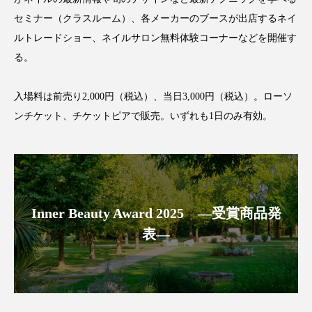
クローズアップ
ケーススタディ
セミナー（クラスルーム）、各メーカーのブースが出店するネイ
コグニティブヘルス
コスト削減
ルトレードショー、ネイルサロン無料体験コーナーなどを開催す
る。
コネクテッド・ビューティ
コミュニケーション
入場料は前売り2,000円（税込）、当日3,000円（税込）。ローソ
コルチゾール
サステナビリティ
ンチケット、チケットピアで販売。いずれも1日のみ有効。
サステナブル美容
サプライチェーン
サプリ
サロンクレンジング
サロン戦略
サロン経営
サロン連略
シャネル
Inner Beauty Award 2025 ―受賞商品発
表―
スカルプ クレンジング 頻度
スカルプケア
スキンケア
スキンケア 習慣
スキンケアルーティン
ストレス
スパ