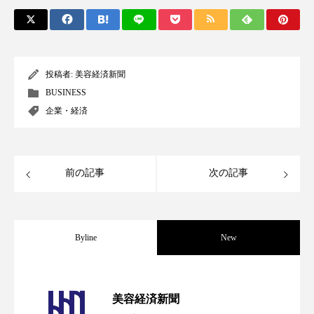
スマートウォッチ
スマートパッチ
スマートリング
セーフプレイス
セラミド
投稿者:
美容経済新聞
セラミド保湿
セルフケア
BUSINESS
企業・経済
ソーシャルウェルネス
ソーシャルコマース
タンパク質
ディープクレンジング
前の記事
次の記事
デジタルデトックス
デトックス
ドライヤー 温度 髪 ダメージ
ナイアシンアミド
Byline
New
ナイトプロテイン
ナイトルーティン 金木犀
パーフェクト社の「AI美容」事例｜「死
2026.08.04
パーソナライズ
バーチャルメイク
美容経済新聞