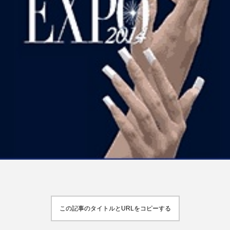
FEATURED
注目の企画
TAG LIST
タグ一覧
AI
B2B
BeautyTech
ChatGPT
Gemini
Instagram
SaaS
SNS
TikTok
アスタキサンチン
この記事のタイトルとURLをコピーする
アスレジャーコスメ
アレルギー
アロマ