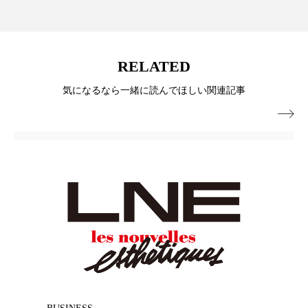
ペアトリートメント
ヘッドスパ
ヘルスケア
ヘルスビューティー
RELATED
ポジショニング
ボディケア
ホルモン
気になるなら一緒に読んでほしい関連記事
マーケティング
マイクロスパ

マネジメント
むくみ対策
むくみ改善
メンズスキンケア
メンタルケア
メンタルヘルス
ライフスタイル
リカバリー
リカバリーウェア
リサーチ
リナロール 効果
リラクゼーション
リラックス効果
レチナール
レチノール