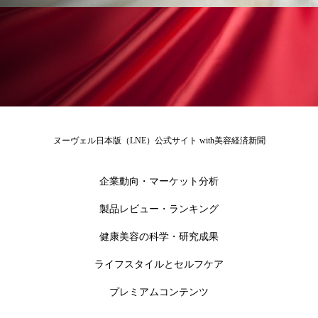
冷え性改善
加工アプリ
加工フィルター
加工顔
労働環境
国内市場
国際市場
地政学リスク
外出控え
夜 スキンケア 香り
孤独
巡らせるケア
巡りケア
差別化
ヌーヴェル日本版（LNE）公式サイト with美容経済新聞
廃棄ロス
成分
技術経営
技術転用
企業動向・マーケット分析
抗酸化
抗酸化ケア
断食
新商品
製品レビュー・ランキング
日中関係
日焼け止め
時間制限食
健康美容の科学・研究成果
東洋医学
梅雨
棚卸資産
汗ケア
ライフスタイルとセルフケア
温活スキンケア
温活女子
温活習慣
プレミアムコンテンツ