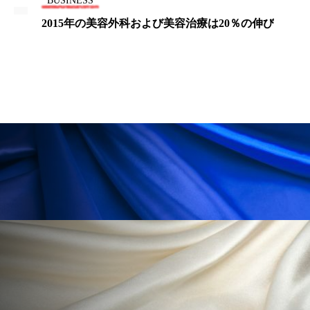
BUSINESS
“ 売り切れ御免” の痩身機器に、来場者の視線が集
ローカル
ロンジェビティ
下半身美容
中！
乾燥 対策 冬 スキンケア
乾燥対策
乾燥肌対策
他者との再接続
企業・経済
価格改定
保湿
保湿と香り
保湿成分
健康寿命
光老化
免疫 肌
冬 UVケア
冬 美容 習慣
冬 髪 ツヤ 出す 方法
冬 髪 乾燥 改善 方法
冬スキンケア
冬の乾燥肌
冬の印象美
冬の準備
冬美容
冷え対策