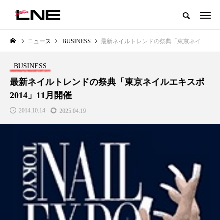
グローバルビューティ＆ヘルスケアビジネス誌
ニュース
BUSINESS
最新ネイルトレンドの祭典「東京ネイルエキスポ2014」11月開催
NEW POST
カテゴリー毎の最新記事
BUSINESS
LIFESTYLE
BUSINESS
最新ネイルトレンドの祭典「東京ネイルエキスポ
2014」11月開催
2014.10.14
2025.04.19
SNSの「加工顔」と美容医療｜AI
GWI調査から読み解く2030年の
」
がもたらす可能性とこれから
都市型スパ――身近なウェルネ
の次世代モデル
2026.07.13
2026.08.06