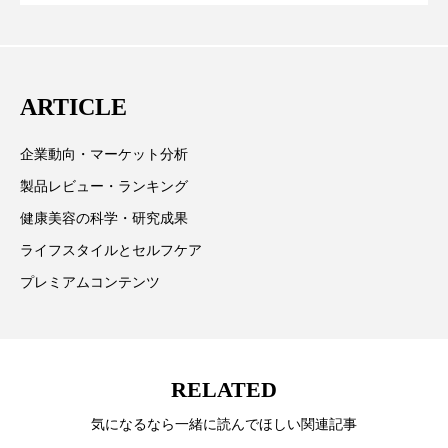
が猛暑の建設現場に選ばれる理由
を防ぐDX戦略
パーフェクト株式会社
バイオハッキング
取材や情報収集、分析を行い、業界内外の最新情報を
主に美容業界関係者に向けて発信しています。私たち
バイオミメティクス
バイオミメティック
は「キレイをふやす」を企業理念として信頼性の高い
ARTICLE
情報提供を通じて美容業界の発展に貢献すべく努力し
バクチオール
バリア機能
ハロウィ
ています。
企業動向・マーケット分析
ハロウィン後スキンケア
製品レビュー・ランキング
ハロウィン翌日 肌リセット
ヒアルロン酸
健康美容の科学・研究成果
ライフスタイルとセルフケア
ビジネスモデル
ビタミンC誘導体
ファシア
プレミアムコンテンツ
ファスティング
フィトレチノール
プチ断食
ブルーオーシャン
RELATED
フレグランス 冬
プロンプト
ヘアケア
気になるなら一緒に読んでほしい関連記事