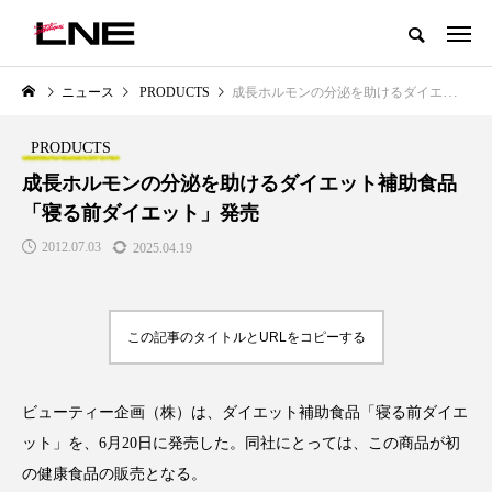
グローバルビューティ＆ヘルスケアビジネス誌
ニュース
PRODUCTS
成長ホルモンの分泌を助けるダイエット補助食品「寝る前ダイエット」発売
NEW POST
カテゴリー毎の最新記事
PRODUCTS
LIFESTYLE
BUSINESS
成長ホルモンの分泌を助けるダイエット補助食品
「寝る前ダイエット」発売
2012.07.03
2025.04.19
この記事のタイトルとURLをコピーする
SNSの「加工顔」と美容医療｜AI
GWI調査から読み解く2030年の
」
がもたらす可能性とこれから
都市型スパ――身近なウェルネ
ビューティー企画（株）は、ダイエット補助食品「寝る前ダイエ
の次世代モデル
2026.07.13
ット」を、6月20日に発売した。同社にとっては、この商品が初
2026.08.06
の健康食品の販売となる。