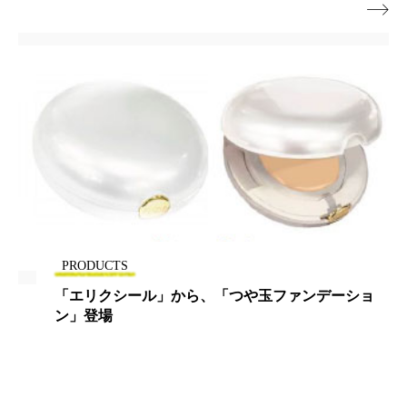
ペアトリートメント
ヘッドスパ

ヘルスケア
ヘルスビューティー
ポジショニング
ボディケア
ホルモン
マーケティング
マイクロスパ
マネジメント
むくみ対策
むくみ改善
メンズスキンケア
メンタルケア
メンタルヘルス
ライフスタイル
PRODUCTS
「エリクシール」から、「つや玉ファンデーショ
リカバリー
リカバリーウェア
リサーチ
ン」登場
リナロール 効果
リラクゼーション
リラックス効果
レチナール
レチノール