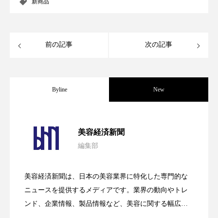
新商品
スマートウォッチ
スマートパッチ
スマートリング
セーフプレイス
セラミド
前の記事
次の記事
セラミド保湿
セルフケア
ソーシャルウェルネス
ソーシャルコマース
Byline
New
タンパク質
ディープクレンジング
パーフェクト社の「AI美容」事例｜「死
2026.08.04
美容経済新聞
デジタルデトックス
デトックス
編集部
花王、化粧品事業で棚卸資産38%削減
2026.07.28
の谷」克服と酷暑を商機に変えるB2B
ドライヤー 温度 髪 ダメージ
ナイアシンアミド
美容経済新聞は、日本の美容業界に特化した専門的な
ナイトプロテイン
ナイトルーティン 金木犀
【技術転用】ポーラの『顔画像解析AI』
2026.07.20
――AI需要予測で猛暑の欠品と過剰在庫
ニュースを提供するメディアです。業界の動向やトレ
SaaSモデル
パーソナライズ
バーチャルメイク
ンド、企業情報、製品情報など、美容に関する幅広い
テーマを取り上げています。 編集部では、美容業界の