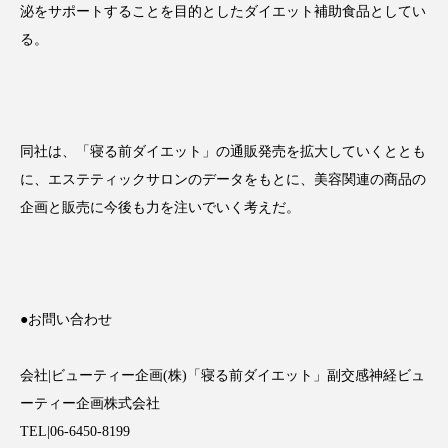
泌をサポートすることを目的としたダイエット補助食品としてい
アンチエイジング
アンチソリチュード
る。
インタビュー
インナービューティー 冷え
インナービューティーアワード2025受賞商品
同社は、「寝る前ダイエット」の通販発売を拡大していくととも
ウェアラブルデバイス
ウェルネス
に、エステティックサロンのデータをもとに、美容関連の商品の
企画と販売に今後も力を注いでいく考えだ。
ウェルビーイング
エイジングケア
エクソソーム
オーガニック
オゾン
カウンセラー
カウンセリング
●お問い合わせ
カカイオイル
ガジェット
キーワード
会社|ビューティー企画(株)「寝る前ダイエット」副交感神経ビュ
クルエルティフリー
クレンジング
ーティー企画株式会社
TEL|06-6450-8199