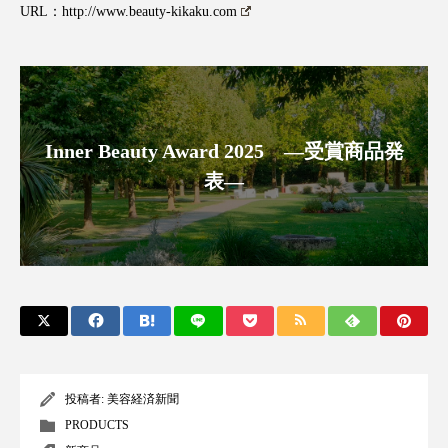
クローズアップ
ケーススタディ
URL：
http://www.beauty-kikaku.com
コグニティブヘルス
コスト削減
コネクテッド・ビューティ
コミュニケーション
コルチゾール
サステナビリティ
Inner Beauty Award 2025 ―受賞商品発
表―
サステナブル美容
サプライチェーン
サプリ
サロンクレンジング
サロン戦略
サロン経営
サロン連略
シャネル
スカルプ クレンジング 頻度
スカルプケア
スキンケア
スキンケア 習慣
投稿者:
美容経済新聞
PRODUCTS
スキンケアルーティン
ストレス
スパ