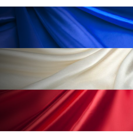
ローカル
ロンジェビティ
下半身美容
乾燥 対策 冬 スキンケア
乾燥対策
乾燥肌対策
他者との再接続
企業・経済
価格改定
保湿
保湿と香り
保湿成分
健康寿命
光老化
免疫 肌
冬 UVケア
冬 美容 習慣
冬 髪 ツヤ 出す 方法
冬 髪 乾燥 改善 方法
冬スキンケア
冬の乾燥肌
冬の印象美
冬の準備
冬美容
冷え対策