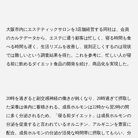
大阪市内にエステティックサロンを3店舗経営する同社は、会員
FEATURED
注目の企画
のカルテデータから、エステに通う顧客は忙しく、寝る時間も食
べる時間も遅く、生活リズムを改善し、規則正しくするのは現状
では難しいという調査結果を得た。これを参考に、忙しい人が寝
TAG LIST
る前に飲めるダイエット食品の開発を続け、商品化を実現した。
タグ一覧
AI
B2B
BeautyTech
ChatGPT
20時を過ぎると副交感神経の働きが鈍くなり、20時過ぎて摂取し
Gemini
Instagram
SaaS
SNS
た栄養は体内に蓄積される。成長ホルモンは22時から翌2時の間
TikTok
アスタキサンチン
に多く分泌されるため、「寝る前ダイエット」は成長ホルモンの
分泌を促進すると言われているオルニチン、アルギニンを豊富に
アスレジャーコスメ
アレルギー
アロマ
配合。成長ホルモンの分泌が活発な時間帯に摂取してもらい、分