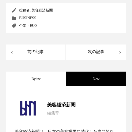
スマートウォッチ
スマートパッチ
投稿者:
美容経済新聞
BUSINESS
スマートリング
セーフプレイス
セラミド
企業・経済
セラミド保湿
セルフケア
前の記事
次の記事
ソーシャルウェルネス
ソーシャルコマース
タンパク質
ディープクレンジング
Byline
New
デジタルデトックス
デトックス
ドライヤー 温度 髪 ダメージ
ナイアシンアミド
パーフェクト社の「AI美容」事例｜「死
2026.08.04
美容経済新聞
ナイトプロテイン
ナイトルーティン 金木犀
編集部
花王、化粧品事業で棚卸資産38%削減
2026.07.28
の谷」克服と酷暑を商機に変えるB2B
パーソナライズ
バーチャルメイク
美容経済新聞は、日本の美容業界に特化した専門的な