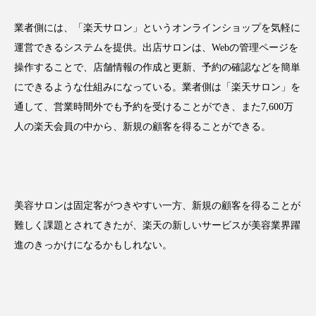
アンチエイジング
アンチソリチュード
業者側には、「楽天サロン」というオンラインショップを気軽に
インタビュー
インナービューティー 冷え
運営できるシステムを提供。出店サロンは、Webの管理ページを
操作することで、店舗情報の作成と更新、予約の確認などを簡単
インナービューティーアワード2025受賞商品
にできるような仕組みになっている。業者側は「楽天サロン」を
通して、営業時間外でも予約を受けることができ、また7,600万
ウェアラブルデバイス
ウェルネス
人の楽天会員の中から、新規の顧客を得ることができる。
ウェルビーイング
エイジングケア
エクソソーム
オーガニック
オゾン
美容サロンは固定客がつきやすい一方、新規の顧客を得ることが
カウンセラー
カウンセリング
難しく課題とされてきたが、楽天の新しいサービスが美容業界躍
進のきっかけになるかもしれない。
カカイオイル
ガジェット
キーワード
クルエルティフリー
クレンジング