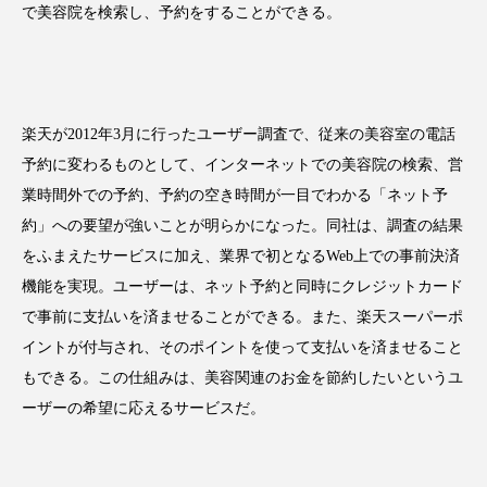
で美容院を検索し、予約をすることができる。
FEATURED
注目の企画
楽天が2012年3月に行ったユーザー調査で、従来の美容室の電話
予約に変わるものとして、インターネットでの美容院の検索、営
業時間外での予約、予約の空き時間が一目でわかる「ネット予
TAG LIST
約」への要望が強いことが明らかになった。同社は、調査の結果
タグ一覧
をふまえたサービスに加え、業界で初となるWeb上での事前決済
機能を実現。ユーザーは、ネット予約と同時にクレジットカード
AI
B2B
BeautyTech
ChatGPT
で事前に支払いを済ませることができる。また、楽天スーパーポ
イントが付与され、そのポイントを使って支払いを済ませること
Gemini
Instagram
SaaS
SNS
もできる。この仕組みは、美容関連のお金を節約したいというユ
TikTok
アスタキサンチン
ーザーの希望に応えるサービスだ。
アスレジャーコスメ
アレルギー
アロマ