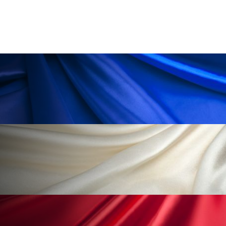
ローカル
ロンジェビティ
下半身美容
乾燥 対策 冬 スキンケア
乾燥対策
乾燥肌対策
他者との再接続
企業・経済
価格改定
保湿
保湿と香り
保湿成分
健康寿命
光老化
免疫 肌
冬 UVケア
冬 美容 習慣
冬 髪 ツヤ 出す 方法
冬 髪 乾燥 改善 方法
冬スキンケア
冬の乾燥肌
冬の印象美
冬の準備
冬美容
冷え対策