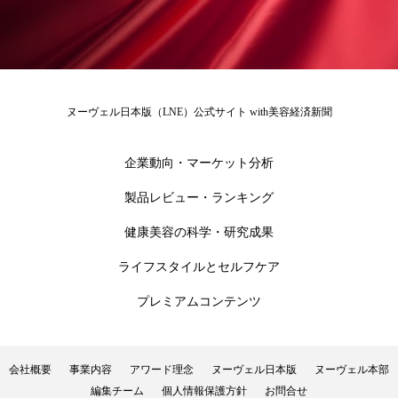
冷え性改善
加工アプリ
加工フィルター
加工顔
労働環境
国内市場
国際市場
地政学リスク
外出控え
夜 スキンケア 香り
ヌーヴェル日本版（LNE）公式サイト with美容経済新聞
孤独
巡らせるケア
巡りケア
差別化
企業動向・マーケット分析
廃棄ロス
成分
技術経営
技術転用
製品レビュー・ランキング
抗酸化
抗酸化ケア
断食
新商品
健康美容の科学・研究成果
ライフスタイルとセルフケア
日中関係
日焼け止め
時間制限食
プレミアムコンテンツ
東洋医学
梅雨
棚卸資産
汗ケア
温活スキンケア
温活女子
温活習慣
会社概要
事業内容
アワード理念
ヌーヴェル日本版
ヌーヴェル本部
編集チーム
個人情報保護方針
お問合せ