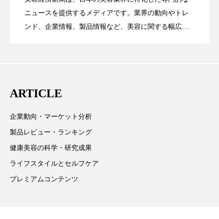
パーフェクト株式会社
バイオハッキング
【技術転用】ポーラの『顔画像解析AI』
2026.07.20
――AI需要予測で猛暑の欠品と過剰在庫
ニュースを提供するメディアです。業界の動向やトレ
SaaSモデル
ンド、企業情報、製品情報など、美容に関する幅広い
バイオミメティクス
バイオミメティック
テーマを取り上げています。 編集部では、美容業界の
が猛暑の建設現場に選ばれる理由
を防ぐDX戦略
取材や情報収集、分析を行い、業界内外の最新情報を
バクチオール
バリア機能
ハロウィ
主に美容業界関係者に向けて発信しています。私たち
ハロウィン後スキンケア
は「キレイをふやす」を企業理念として信頼性の高い
ARTICLE
情報提供を通じて美容業界の発展に貢献すべく努力し
ハロウィン翌日 肌リセット
ヒアルロン酸
ています。
企業動向・マーケット分析
ビジネスモデル
ビタミンC誘導体
ファシア
製品レビュー・ランキング
健康美容の科学・研究成果
ファスティング
フィトレチノール
ライフスタイルとセルフケア
プチ断食
ブルーオーシャン
プレミアムコンテンツ
フレグランス 冬
プロンプト
ヘアケア