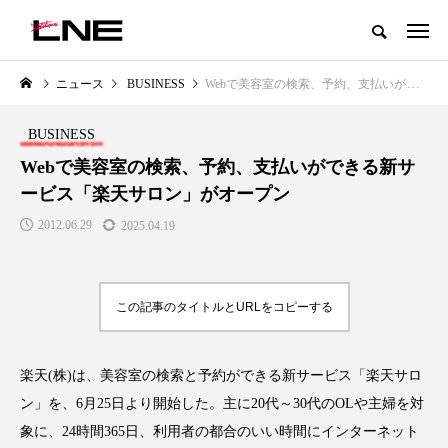
グローバルビューティ＆ヘルスケアビジネス誌
ニュース
BUSINESS
Webで美容室の検索、予約、支払いができる新サービス「楽天サロン」がオープン
NEW POST
カテゴリー毎の最新記事
BUSINESS
LIFESTYLE
BUSINESS
Webで美容室の検索、予約、支払いができる新サ
ービス「楽天サロン」がオープン
2012.06.29
2025.04.19
この記事のタイトルとURLをコピーする
SNSの「加工顔」と美容医療｜AI
GWI調査から読み解く2030年の
」
がもたらす可能性とこれから
都市型スパ――身近なウェルネ
楽天(株)は、美容室の検索と予約ができる新サービス「楽天サロ
の次世代モデル
2026.07.13
ン」を、6月25日より開始した。主に20代～30代のOLや主婦を対
2026.08.06
象に、24時間365日、利用者の都合のいい時間にインターネット