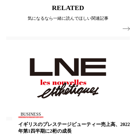
ペアトリートメント
ヘッドスパ
RELATED
ヘルスケア
ヘルスビューティー
気になるなら一緒に読んでほしい関連記事

ポジショニング
ボディケア
ホルモン
マーケティング
マイクロスパ
マネジメント
むくみ対策
むくみ改善
メンズスキンケア
メンタルケア
メンタルヘルス
ライフスタイル
リカバリー
リカバリーウェア
リサーチ
BUSINESS
リナロール 効果
リラクゼーション
イギリスのプレステージビューティー売上高、2022
年第1四半期に2桁の成長
リラックス効果
レチナール
レチノール