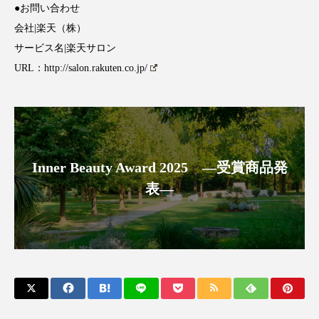
クローズアップ
ケーススタディ
●お問い合わせ
会社|楽天（株）
コグニティブヘルス
コスト削減
サービス名|楽天サロン
URL：
http://salon.rakuten.co.jp/
コネクテッド・ビューティ
コミュニケーション
コルチゾール
サステナビリティ
サステナブル美容
サプライチェーン
Inner Beauty Award 2025 ―受賞商品発
サプリ
サロンクレンジング
サロン戦略
表―
サロン経営
サロン連略
シャネル
スカルプ クレンジング 頻度
スカルプケア
スキンケア
スキンケア 習慣
スキンケアルーティン
ストレス
スパ