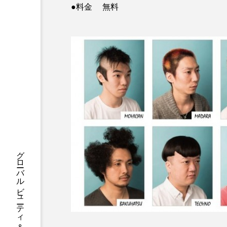
ハロウィン後スキンケア
●料金 無料
ファシア
ファスティング
プロンプト
ヘアケア
ポジショニング
ボディケ
むくみ対策
むくみ改善
リカバリー
リカバリーウ
レチナール
レチノール
乾燥対策
乾燥肌対策
健康寿命
光老化
冬スキンケア
冬の乾燥肌