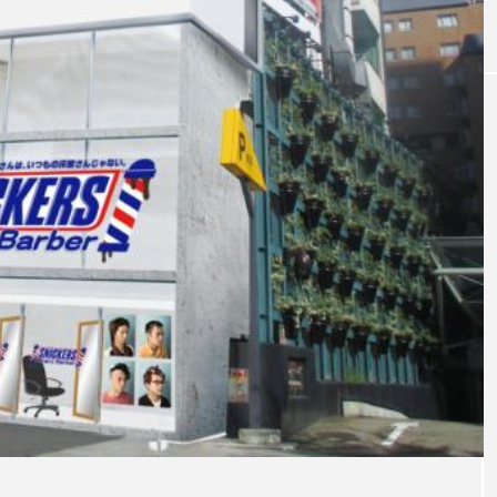
｜AI
GWI調査から読み解く2030年の都
青山メ
ら
市型スパ――身近なウェルネスの
玲 院
次世代モデル
見が切
療の新
2026.08.06
2026
FEATURED
注目の企画