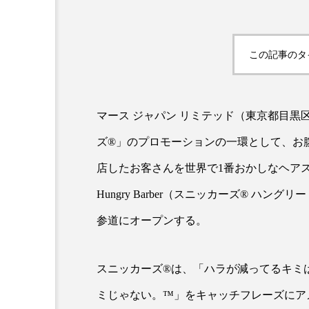
この記事のタ
マース ジャパン リミテッド（東京都目
ズ®」のプロモーションの一環として、お
AI
B2B
BeautyTech
店したお客さんを世界で1番おかしなヘアスタ
アスタキサンチン
アスレ
Hungry Barber（スニッカーズ® ハン
参道にオープンする。
インタビュー
インナービ
ウェルネス
ウェルビーイ
スニッカーズ®は、「ハラが減ってるキミ
カウンセラー
カウンセリ
ミじゃない。™」をキャッチフレーズにア