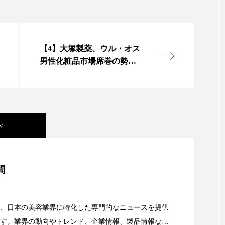
 香り 効果
需要予測
頭皮 保湿 ミスト おすすめ
香料
香水 レイヤリング
香水の持続
高市
【4】大塚製薬、ウル・オス
リア機能 とは
男性化粧品市場席巻の勢
い、アジア市場を加速
（下）
w
美容」事例｜「死の谷」克服と酷暑を商機に変えるB2B
聞
資産38%削減――AI需要予測で猛暑の欠品と過剰在庫
、日本の美容業界に特化した専門的なニュースを提供
す。業界の動向やトレンド、企業情報、製品情報な