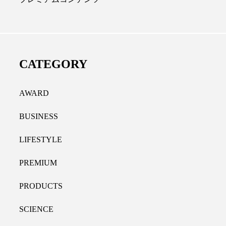
ディカルクリニック｜本郷
レチノール代替成分と
長：内科と循環器専門医の知
オールやレチナールなど
り拓く、再生医療と統合医
果と活用法
CATEGORY
たな価値
2026.07.30
.04.28
AWARD
BUSINESS
LIFESTYLE
PREMIUM
PRODUCTS
SCIENCE