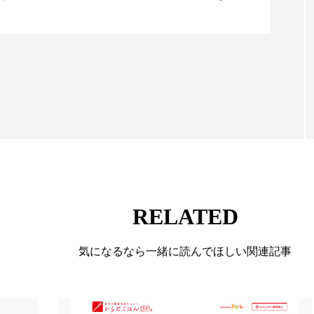
顔画像解析AI』が猛暑の建設現場に選ばれる理由
る幅広いテーマを取り上げています。 編集部では、美
情報収集、分析を行い、業界内外の最新情報を主に美
向けて発信しています。私たちは「キレイをふやす」
て信頼性の高い情報提供を通じて美容業界の発展に貢
ています。
RELATED
気になるなら一緒に読んでほしい関連記事