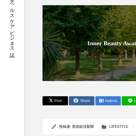
グローバルビューティ＆ヘルスケアビジネス誌
加工アプリ
加工フィルタ
外出控え
夜 スキンケア 
技術経営
技術転用
Inner Beauty
時間制限食
東洋医学
為替相場
熱中症対策
画像解析
発酵
睡
素髪ケア やり方
紫外線
Post
Share
Hatena
L
美容業界
美的感覚
投稿者:
美容経済新聞
LIFESTYLE
肌荒れ防止
脳
自