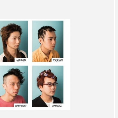
ハロウィン翌日 肌リセット
ヒアルロン酸
ビジネスモデ
フィトレチノール
プチ断食
ブルーオーシャン
ペアトリートメント
ヘッドスパ
ヘルスケア
ヘ
ア
ホルモン
マーケティング
マイクロスパ
メンズスキンケア
メンタルケア
メンタルヘルス
ェア
リサーチ
リナロール 効果
リラクゼーション
ローカル
ロンジェビティ
下半身美容
乾燥 
他者との再接続
企業・経済
価格改定
保湿
免疫 肌
冬 UVケア
冬 美容 習慣
冬 髪 ツヤ 出す 
冬の印象美
冬の準備
冬美容
冷え対策