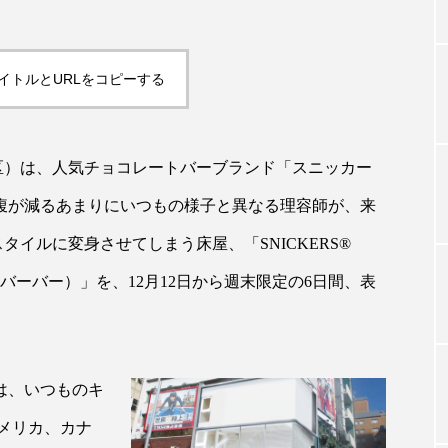
TAG LIST
イトルとURLをコピーする
タグ一覧
黒区）は、人気チョコレートバーブランド「スニッカー
腹が減るあまりにいつもの様子と異なる理容師が、来
ChatGPT
Gemini
Instagram
SaaS
SN
イルに変身させてしまう床屋、「SNICKERS®
ジャーコスメ
アレルギー
アロマ
アンチエイジン
グリー バーバー）」を、12月12日から週末限定の6日間、表
ューティー 冷え
インナービューティーアワード2025受賞商品
ング
エイジングケア
エクソソーム
オーガニック
は、いつものキ
ング
カカイオイル
ガジェット
キーワード
メリカ、カナ