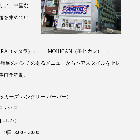
リア、中国な
ップ
ケーススタディ
コグニティブヘルス
コスト
題を集めてい
コミュニケーション
コルチゾール
サステナビリティ
サロンクレンジング
サロン戦略
サロン経営
スカルプケア
スキンケア
スキンケア 習慣
ス
ARA（マダラ）」、「MOHICAN（モヒカン）」、
など8種類のパンチのあるメニューからヘアスタイルをセレ
マートウォッチ
スマートパッチ
スマートリング
セ
事前予約制。
ソーシャルウェルネス
ソーシャルコマース
タン
ジタルデトックス
デトックス
ドライヤー 温度 髪 ダメー
r （スニッカーズ ハングリー バーバー）
日・21日
ルーティン 金木犀
パーソナライズ
バーチャルメイク
-1-25）
ミメティクス
バイオミメティック
バクチオール
19日13:00～20:00