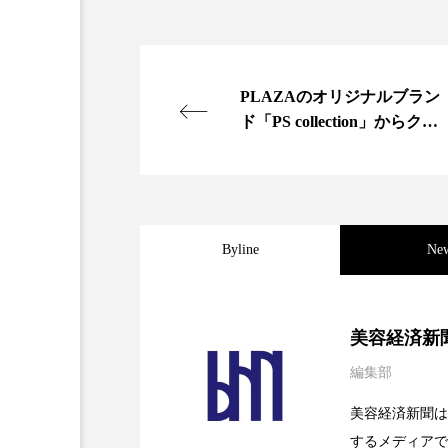
金木犀 スキンケア
金木犀
香りケア
香りの重ね使い
PLAZAのオリジナルブラン
髪 静電気 冬 対策
髪のバ
ド「PS collection」からクレ
ンジングシリーズ発売
Byline
Ne
2026.08.04
パーフェクト社の「AI
美容経済新
編集部
2026.07.28
花王、化粧品事業で棚卸
SaaSモデル
美容経済新聞は
するメディアで