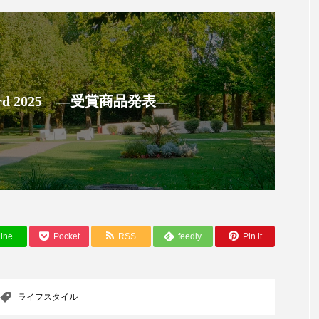
ー
加工顔
労働環境
国内市場
国際市場
香り
孤独
巡らせるケア
巡りケア
差別化
抗酸化
抗酸化ケア
断食
新商品
日中関係
 Award 2025 ―受賞商品発表―
梅雨
棚卸資産
汗ケア
温活スキンケア
物流問題
特殊メイク
猛暑
生物模倣
用
眠
睡眠 美容 金木犀
睡眠美容
秋
秋 冷え
対策
美容
美容テック
美容と政治
美容ビジ
ine
Pocket
RSS
feedly
Pin it
美肌習慣
美脚習慣
老化
肌ケア
肌トラブ
ライフスタイル
律神経
花王
血行促進
過剰在庫
都市型美容