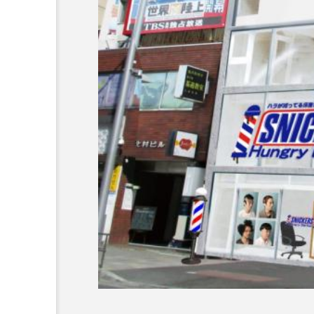
超が「ながら美容」を実
SNSの「加工顔」と美容医療
を有効に使いたい」が9
がもたらす可能性とこれか
2026.07.13
9