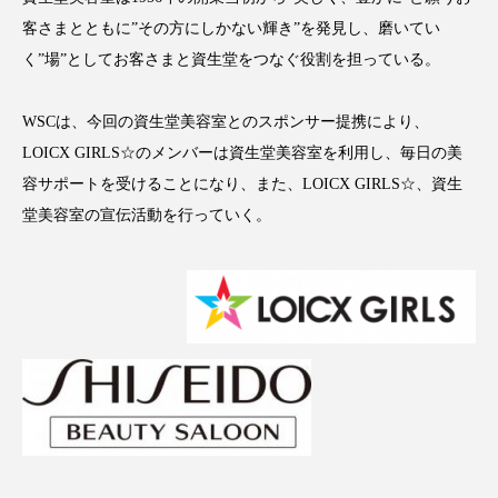
アンチエイジング
アンチソリチュード
客さまとともに”その方にしかない輝き”を発見し、磨いてい
く”場”としてお客さまと資生堂をつなぐ役割を担っている。
インタビュー
インナービューティー 冷え
WSCは、今回の資生堂美容室とのスポンサー提携により、
インナービューティーアワード2025受賞商品
LOICX GIRLS☆のメンバーは資生堂美容室を利用し、毎日の美
ウェアラブルデバイス
ウェルネス
容サポートを受けることになり、また、LOICX GIRLS☆、資生
堂美容室の宣伝活動を行っていく。
ウェルビーイング
エイジングケア
エクソソーム
オーガニック
オゾン
カウンセラー
カウンセリング
カカイオイル
ガジェット
キーワード
クルエルティフリー
クレンジング