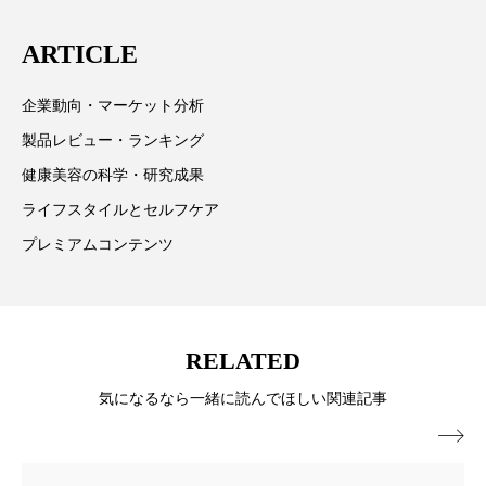
パーフェクト株式会社
バイオハッキング
は「キレイをふやす」を企業理念として信頼性の高い
ARTICLE
情報提供を通じて美容業界の発展に貢献すべく努力し
バイオミメティクス
バイオミメティック
ています。
企業動向・マーケット分析
バクチオール
バリア機能
ハロウィ
製品レビュー・ランキング
健康美容の科学・研究成果
ハロウィン後スキンケア
ライフスタイルとセルフケア
ハロウィン翌日 肌リセット
ヒアルロン酸
プレミアムコンテンツ
ビジネスモデル
ビタミンC誘導体
ファシア
ファスティング
フィトレチノール
RELATED
プチ断食
ブルーオーシャン
気になるなら一緒に読んでほしい関連記事
フレグランス 冬
プロンプト
ヘアケア
