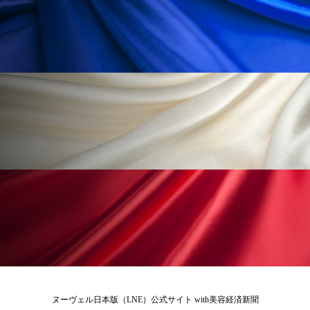
ローカル
ロンジェビティ
下半身美容
乾燥 対策 冬 スキンケア
乾燥対策
乾燥肌対策
他者との再接続
企業・経済
価格改定
保湿
保湿と香り
保湿成分
健康寿命
光老化
免疫 肌
冬 UVケア
冬 美容 習慣
冬 髪 ツヤ 出す 方法
冬 髪 乾燥 改善 方法
冬スキンケア
冬の乾燥肌
冬の印象美
冬の準備
冬美容
冷え対策
ヌーヴェル日本版（LNE）公式サイト with美容経済新聞