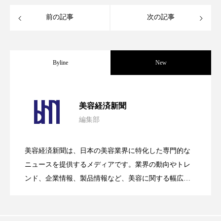
スマートウォッチ
スマートパッチ
前の記事
次の記事
スマートリング
セーフプレイス
セラミド
Byline
New
セラミド保湿
セルフケア
ソーシャルウェルネス
ソーシャルコマース
パーフェクト社の「AI美容」事例｜「死
2026.08.04
美容経済新聞
タンパク質
ディープクレンジング
編集部
花王、化粧品事業で棚卸資産38%削減
2026.07.28
の谷」克服と酷暑を商機に変えるB2B
デジタルデトックス
デトックス
美容経済新聞は、日本の美容業界に特化した専門的な
ドライヤー 温度 髪 ダメージ
ナイアシンアミド
【技術転用】ポーラの『顔画像解析AI』
2026.07.20
――AI需要予測で猛暑の欠品と過剰在庫
ニュースを提供するメディアです。業界の動向やトレ
SaaSモデル
ンド、企業情報、製品情報など、美容に関する幅広い
ナイトプロテイン
ナイトルーティン 金木犀
テーマを取り上げています。 編集部では、美容業界の
が猛暑の建設現場に選ばれる理由
を防ぐDX戦略
取材や情報収集、分析を行い、業界内外の最新情報を
パーソナライズ
バーチャルメイク
主に美容業界関係者に向けて発信しています。私たち