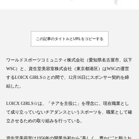
FEATURED
注目の企画
この記事のタイトルとURLをコピーする
ワールドスポーツコミュニティ株式会社（愛知県名古屋市、以下
TAG LIST
タグ一覧
WSC）と、資生堂美容室株式会社（東京都港区）はWSCの運営
するLOICX GIRLS☆との間で、12月16日にスポンサー契約を締
AI
B2B
BeautyTech
ChatGPT
結した。
Gemini
Instagram
SaaS
SNS
LOICX GIRLS☆は、「チアを主役に」を理念に、現在職業とし
て成り立っていないチアダンスというスポーツを、職業として確
TikTok
アスタキサンチン
立させるための取り組みを行っている。
アスレジャーコスメ
アレルギー
アロマ
資生堂美容室は1956年の開業当初から”美しく、豊かに”と願うお