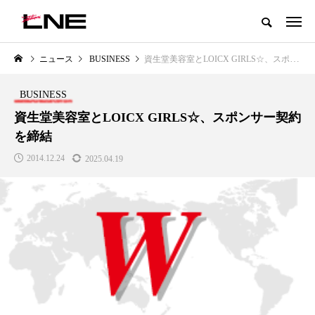
グローバルビューティ＆ヘルスケアビジネス誌
ニュース
BUSINESS
資生堂美容室とLOICX GIRLS☆、スポンサー契約を締結
NEW POST
カテゴリー毎の最新記事
BUSINESS
BUSINESS
PREMIUM
資生堂美容室とLOICX GIRLS☆、スポンサー契約
を締結
2014.12.24
2025.04.19
I
GWI調査から読み解く2030年の
青山メディカルクリニック｜本
都市型スパ――身近なウェルネス
玲 院長：内科と循環器専門医の
の次世代モデル
知見が切り拓く、再生医療と統
医療の新たな価値
2026.08.06
2026.04.28