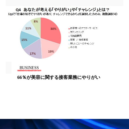
ペアトリートメント
ヘッドスパ
ヘルスケア
ヘルスビューティー
ポジショニング
ボディケア
ホルモン
マーケティング
マイクロスパ
マネジメント
むくみ対策
むくみ改善
BUSINESS
メンズスキンケア
メンタルケア
66％が美容に関する接客業務にやりがい
メンタルヘルス
ライフスタイル
リカバリー
リカバリーウェア
リサーチ
リナロール 効果
リラクゼーション
リラックス効果
レチナール
レチノール