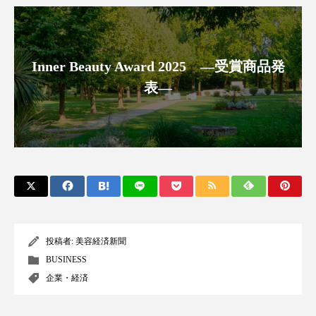
クローズアップ
ケーススタディ
コグニティブヘルス
コスト削減
Inner Beauty Award 2025 ―受賞商品発
コネクテッド・ビューティ
コミュニケーション
表―
コルチゾール
サステナビリティ
サステナブル美容
サプライチェーン
サプリ
サロンクレンジング
サロン戦略
サロン経営
サロン連略
シャネル
スカルプ クレンジング 頻度
スカルプケア
投稿者:
美容経済新聞
BUSINESS
スキンケア
スキンケア 習慣
企業・経済
スキンケアルーティン
ストレス
スパ