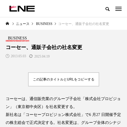
グローバルビューティ＆ヘルスケアビジネス誌
ニュース
BUSINESS
コーセー、通販子会社の社名変更
NEW POST
カテゴリー毎の最新記事
BUSINESS
LIFESTYLE
BUSINESS
コーセー、通販子会社の社名変更
2013.05.03
2025.04.19
この記事のタイトルとURLをコピーする
コーセーは、通信販売業のグループ子会社「株式会社プロビジョ
SNSの「加工顔」と美容医療｜AI
GWI調査から読み解く2030年の
」
がもたらす可能性とこれから
都市型スパ――身近なウェルネ
ン」（東京都中央区）を社名変更する。
の次世代モデル
2026.07.13
新社名は「コーセープロビジョン株式会社」で6 月27 日開催予定
2026.08.06
の株主総会で正式決定する。社名変更は、グループ全体のシナジ