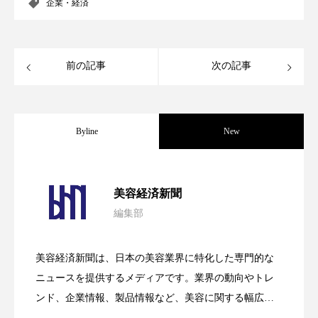
企業・経済
アンチエイジング
アンチソリチュード
インタビュー
インナービューティー 冷え
前の記事
次の記事
インナービューティーアワード2025受賞商品
ウェアラブルデバイス
ウェルネス
Byline
New
ウェルビーイング
エイジングケア
パーフェクト社の「AI美容」事例｜「死
2026.08.04
エクソソーム
オーガニック
オゾン
美容経済新聞
編集部
カウンセラー
カウンセリング
花王、化粧品事業で棚卸資産38%削減
2026.07.28
の谷」克服と酷暑を商機に変えるB2B
カカイオイル
ガジェット
キーワード
美容経済新聞は、日本の美容業界に特化した専門的な
【技術転用】ポーラの『顔画像解析AI』
2026.07.20
――AI需要予測で猛暑の欠品と過剰在庫
ニュースを提供するメディアです。業界の動向やトレ
SaaSモデル
クルエルティフリー
クレンジング
ンド、企業情報、製品情報など、美容に関する幅広い
テーマを取り上げています。 編集部では、美容業界の