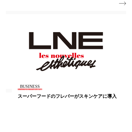

スマートウォッチ
スマートパッチ
スマートリング
セーフプレイス
セラミド
セラミド保湿
セルフケア
ソーシャルウェルネス
ソーシャルコマース
タンパク質
ディープクレンジング
デジタルデトックス
デトックス
BUSINESS
ドライヤー 温度 髪 ダメージ
ナイアシンアミド
スーパーフードのフレバーがスキンケアに導入
ナイトプロテイン
ナイトルーティン 金木犀
パーソナライズ
バーチャルメイク