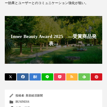
ー効果とユーザーとのコミュニケーション強化が狙い。
FEATURED
注目の企画
Inner Beauty Award 2025 ―受賞商品発
表―
TAG LIST
タグ一覧
AI
B2B
BeautyTech
ChatGPT
Gemini
Instagram
SaaS
SNS
TikTok
アスタキサンチン
投稿者:
美容経済新聞
アスレジャーコスメ
アレルギー
アロマ
BUSINESS