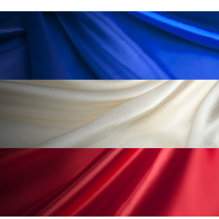
パーフェクト株式会社
バイオハッキング
バイオミメティクス
バイオミメティック
バクチオール
バリア機能
ハロウィ
ハロウィン後スキンケア
ハロウィン翌日 肌リセット
ヒアルロン酸
ビジネスモデル
ビタミンC誘導体
ファシア
ファスティング
フィトレチノール
プチ断食
ブルーオーシャン
フレグランス 冬
プロンプト
ヘアケア