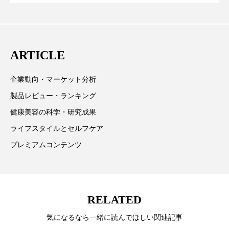
クローズアップ
ケーススタディ
が猛暑の建設現場に選ばれる理由
を防ぐDX戦略
取材や情報収集、分析を行い、業界内外の最新情報を
コグニティブヘルス
コスト削減
主に美容業界関係者に向けて発信しています。私たち
は「キレイをふやす」を企業理念として信頼性の高い
コネクテッド・ビューティ
コミュニケーション
ARTICLE
情報提供を通じて美容業界の発展に貢献すべく努力し
ています。
コルチゾール
サステナビリティ
企業動向・マーケット分析
製品レビュー・ランキング
サステナブル美容
サプライチェーン
健康美容の科学・研究成果
サプリ
サロンクレンジング
サロン戦略
ライフスタイルとセルフケア
プレミアムコンテンツ
サロン経営
サロン連略
シャネル
スカルプ クレンジング 頻度
スカルプケア
スキンケア
スキンケア 習慣
RELATED
気になるなら一緒に読んでほしい関連記事
スキンケアルーティン
ストレス
スパ