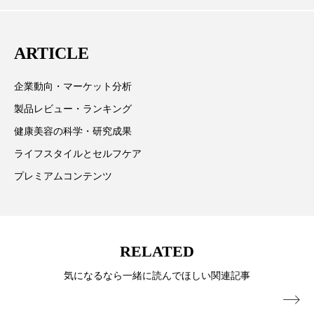
ペアトリートメント
ヘッドスパ
主に美容業界関係者に向けて発信しています。私たち
ヘルスケア
ヘルスビューティー
は「キレイをふやす」を企業理念として信頼性の高い
ARTICLE
情報提供を通じて美容業界の発展に貢献すべく努力し
ポジショニング
ボディケア
ホルモン
ています。
企業動向・マーケット分析
マーケティング
マイクロスパ
製品レビュー・ランキング
健康美容の科学・研究成果
マネジメント
むくみ対策
むくみ改善
ライフスタイルとセルフケア
メンズスキンケア
メンタルケア
プレミアムコンテンツ
メンタルヘルス
ライフスタイル
リカバリー
リカバリーウェア
リサーチ
RELATED
リナロール 効果
リラクゼーション
気になるなら一緒に読んでほしい関連記事

リラックス効果
レチナール
レチノール