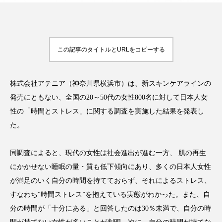
FEATURED
この記事のタイトルとURLをコピーする
注目の企画
株式会社アテニア（神奈川県横浜市）は、新スキンケアラインの
発売にともない、全国の20～50代の女性800名に対して日本人女
TAG LIST
タグ一覧
性の「時間とストレス」に関する調査を実施した結果を発表し
た。
AI
B2B
BeautyTech
ChatGPT
同調査によると、現代の女性は社会進出が進む一方、 肌の再生
Gemini
Instagram
SaaS
SNS
にかかせない睡眠の量・質も低下傾向にあり、多くの日本人女性
が満足のいく自分の時間を持てておらず、それによるストレス、
TikTok
アスタキサンチン
すなわち“時間ストレス”を抱えている実態がわかった。また、自
アスレジャーコスメ
アレルギー
アロマ
分の時間が「十分にある」と回答したのは30％未満で、自分の時