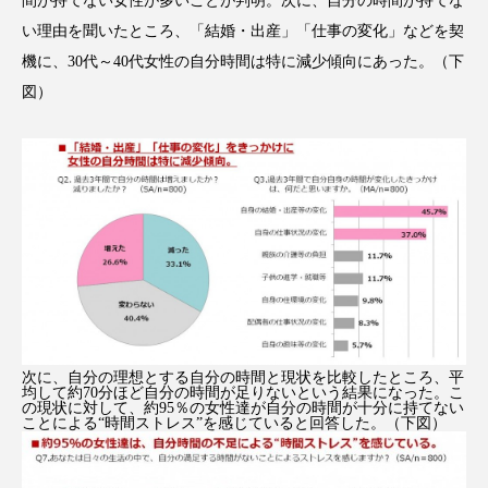
間が持てない女性が多いことが判明。次に、自分の時間が持てな
アンチエイジング
アンチソリチュード
い理由を聞いたところ、「結婚・出産」「仕事の変化」などを契
機に、30代～40代女性の自分時間は特に減少傾向にあった。（下
インタビュー
インナービューティー 冷え
図）
インナービューティーアワード2025受賞商品
ウェアラブルデバイス
ウェルネス
ウェルビーイング
エイジングケア
エクソソーム
オーガニック
オゾン
カウンセラー
カウンセリング
次に、自分の理想とする自分の時間と現状を比較したところ、平
カカイオイル
ガジェット
キーワード
均して約70分ほど自分の時間が足りないという結果になった。こ
の現状に対して、約95％の女性達が自分の時間が十分に持てない
ことによる“時間ストレス”を感じていると回答した。（下図）
クルエルティフリー
クレンジング