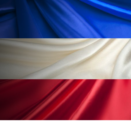
冷え性改善
加工アプリ
加工フィルター
加工顔
労働環境
国内市場
国際市場
地政学リスク
外出控え
夜 スキンケア 香り
孤独
巡らせるケア
巡りケア
差別化
廃棄ロス
成分
技術経営
技術転用
抗酸化
抗酸化ケア
断食
新商品
日中関係
日焼け止め
時間制限食
東洋医学
梅雨
棚卸資産
汗ケア
温活スキンケア
温活女子
温活習慣