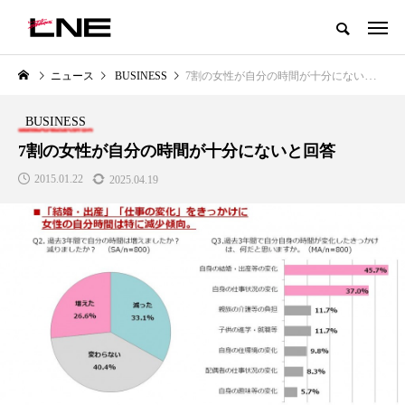
グローバルビューティ＆ヘルスケアビジネス誌
ニュース
BUSINESS
7割の女性が自分の時間が十分にないと回答
NEW POST
カテゴリー毎の最新記事
BUSINESS
LIFESTYLE
BUSINESS
7割の女性が自分の時間が十分にないと回答
2015.01.22
2025.04.19
SNSの「加工顔」と美容医療｜AI
GWI調査から読み解く2030年の
」
がもたらす可能性とこれから
都市型スパ――身近なウェルネ
の次世代モデル
2026.07.13
2026.08.06