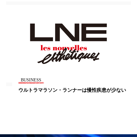
ローカル
ロンジェビティ
下半身美容
乾燥 対策 冬 スキンケア
乾燥対策
乾燥肌対策
他者との再接続
企業・経済
価格改定
保湿
保湿と香り
保湿成分
健康寿命
光老化
免疫 肌
BUSINESS
冬 UVケア
冬 美容 習慣
ウルトラマラソン・ランナーは慢性疾患が少ない
冬 髪 ツヤ 出す 方法
冬 髪 乾燥 改善 方法
冬スキンケア
冬の乾燥肌
冬の印象美
冬の準備
冬美容
冷え対策