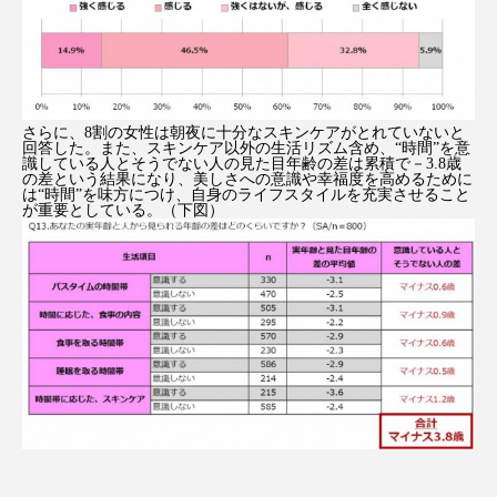
クローズアップ
ケーススタディ
コグニティブヘルス
コスト削減
コネクテッド・ビューティ
コミュニケーション
さらに、8割の女性は朝夜に十分なスキンケアがとれていないと
回答した。また、スキンケア以外の生活リズム含め、“時間”を意
コルチゾール
サステナビリティ
識している人とそうでない人の見た目年齢の差は累積で－3.8歳
の差という結果になり、美しさへの意識や幸福度を高めるために
は“時間”を味方につけ、自身のライフスタイルを充実させること
が重要としている。（下図）
サステナブル美容
サプライチェーン
サプリ
サロンクレンジング
サロン戦略
サロン経営
サロン連略
シャネル
スカルプ クレンジング 頻度
スカルプケア
スキンケア
スキンケア 習慣
スキンケアルーティン
ストレス
スパ