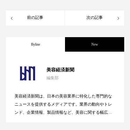
パーフェクト株式会社
バイオハッキング
前の記事
次の記事
バイオミメティクス
バイオミメティック
バクチオール
バリア機能
ハロウィ
Byline
New
ハロウィン後スキンケア
ハロウィン翌日 肌リセット
ヒアルロン酸
パーフェクト社の「AI美容」事例｜「死
2026.08.04
美容経済新聞
ビジネスモデル
ビタミンC誘導体
ファシア
編集部
花王、化粧品事業で棚卸資産38%削減
2026.07.28
の谷」克服と酷暑を商機に変えるB2B
ファスティング
フィトレチノール
美容経済新聞は、日本の美容業界に特化した専門的な
プチ断食
ブルーオーシャン
【技術転用】ポーラの『顔画像解析AI』
2026.07.20
――AI需要予測で猛暑の欠品と過剰在庫
ニュースを提供するメディアです。業界の動向やトレ
SaaSモデル
ンド、企業情報、製品情報など、美容に関する幅広い
フレグランス 冬
プロンプト
ヘアケア
テーマを取り上げています。 編集部では、美容業界の
が猛暑の建設現場に選ばれる理由
を防ぐDX戦略
取材や情報収集、分析を行い、業界内外の最新情報を