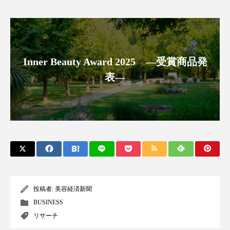
スマートウォッチ
スマートパッチ
スマートリング
セーフプレイス
セラミド
Inner Beauty Award 2025 ―受賞商品発
セラミド保湿
セルフケア
表―
ソーシャルウェルネス
ソーシャルコマース
タンパク質
ディープクレンジング
デジタルデトックス
デトックス
ドライヤー 温度 髪 ダメージ
ナイアシンアミド
投稿者:
美容経済新聞
ナイトプロテイン
ナイトルーティン 金木犀
BUSINESS
パーソナライズ
バーチャルメイク
リサーチ