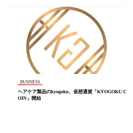
花王
血行促進
過剰在庫
都市型美容ウェルネス
酷暑
金木犀 スキンケア
金木犀 香り 効果
需要予測
頭皮 保湿 ミスト おすすめ
香り
香り メンタルケア
香りケア
香りの重ね使い
香料
香水 レイヤリング
BUSINESS
ヘアケア製品のkyogoku、仮想通貨「KYOGOKU C
香水の持続
高市政権
高齢社会
OIN」開始
髪 静電気 冬 対策
髪のバリア機能 とは