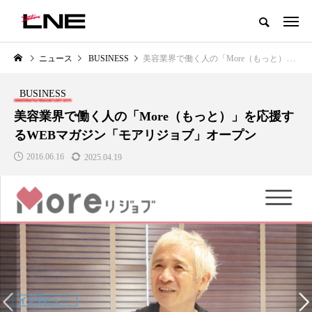
グローバルビューティ＆ヘルスケアビジネス誌
ニュース
BUSINESS
美容業界で働く人の「More（もっと）」を応援するWEBマガジン「モアリジョブ」オープン
NEW POST
カテゴリー毎の最新記事
BUSINESS
LIFESTYLE
BUSINESS
美容業界で働く人の「More（もっと）」を応援す
るWEBマガジン「モアリジョブ」オープン
2016.06.16
2025.04.19
SNSの「加工顔」と美容医療｜AI
GWI調査から読み解く2030年の
」
がもたらす可能性とこれから
都市型スパ――身近なウェルネ
の次世代モデル
2026.07.13
2026.08.06