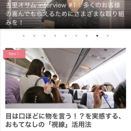
FEATURED
注目の企画
TAG LIST
タグ一覧
AI
B2B
BeautyTech
ChatGPT
Gemini
Instagram
SaaS
SNS
TikTok
アスタキサンチン
アスレジャーコスメ
アレルギー
アロマ