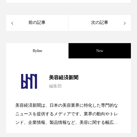
冷え性改善
加工アプリ
加工フィルター
加工顔
労働環境
国内市場
国際市場
前の記事
次の記事
地政学リスク
外出控え
夜 スキンケア 香り
孤独
巡らせるケア
巡りケア
差別化
Byline
New
廃棄ロス
成分
技術経営
技術転用
パーフェクト社の「AI美容」事例｜「死
2026.08.04
美容経済新聞
抗酸化
抗酸化ケア
断食
新商品
編集部
花王、化粧品事業で棚卸資産38%削減
2026.07.28
の谷」克服と酷暑を商機に変えるB2B
日中関係
日焼け止め
時間制限食
美容経済新聞は、日本の美容業界に特化した専門的な
東洋医学
梅雨
棚卸資産
汗ケア
【技術転用】ポーラの『顔画像解析AI』
2026.07.20
――AI需要予測で猛暑の欠品と過剰在庫
ニュースを提供するメディアです。業界の動向やトレ
SaaSモデル
ンド、企業情報、製品情報など、美容に関する幅広い
温活スキンケア
温活女子
温活習慣
テーマを取り上げています。 編集部では、美容業界の
が猛暑の建設現場に選ばれる理由
を防ぐDX戦略