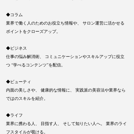
ペアトリートメント
ヘッドスパ
ヘルスケア
ヘルスビューティー
◆コラム
業界で働く人のためのお役立ち情報や、 サロン運営に活かせる
ポジショニング
ボディケア
ホルモン
ポイントをクローズアップ。
マーケティング
マイクロスパ
◆ビジネス
仕事の悩み解消術、 コミュニケーションやスキルアップに役立
マネジメント
むくみ対策
むくみ改善
つ “学べるコンテンツ”を配信。
メンズスキンケア
メンタルケア
◆ビューティ
メンタルヘルス
ライフスタイル
内面の美しさや、 健康的な情報に、 実践派の美容法や業界なら
ではのスキルを紹介。
リカバリー
リカバリーウェア
リサーチ
リナロール 効果
リラクゼーション
◆ライフ
業界に携わる人、 目指す人、 そして知りたい人へ。 業界のライ
リラックス効果
レチナール
レチノール
フスタイルが覗ける。