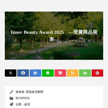
ローカル
ロンジェビティ
下半身美容
乾燥 対策 冬 スキンケア
乾燥対策
乾燥肌対策
他者との再接続
企業・経済
Inner Beauty Award 2025 ―受賞商品発
表―
価格改定
保湿
保湿と香り
保湿成分
健康寿命
光老化
免疫 肌
冬 UVケア
冬 美容 習慣
冬 髪 ツヤ 出す 方法
冬 髪 乾燥 改善 方法
冬スキンケア
冬の乾燥肌
冬の印象美
投稿者:
美容経済新聞
BUSINESS
冬の準備
冬美容
冷え対策
企業・経済