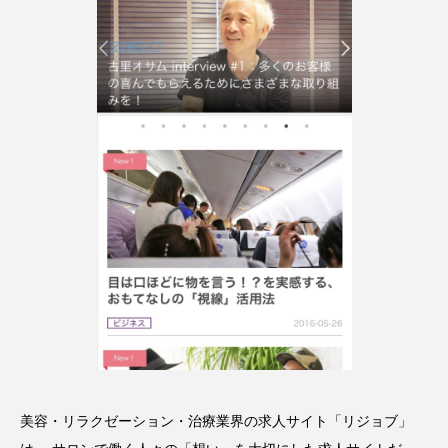
クローズアップ
ケーススタディ
コグニティブヘルス
コスト削減
コネクテッド・ビューティ
コミュニケーション
コルチゾール
サステナビリティ
サステナブル美容
サプライチェーン
サプリ
サロンクレンジング
サロン戦略
サロン経営
サロン連略
シャネル
スカルプ クレンジング 頻度
スカルプケア
スキンケア
スキンケア 習慣
美容・リラクゼーション・治療業界の求人サイト「リジョブ」
スキンケアルーティン
ストレス
スパ