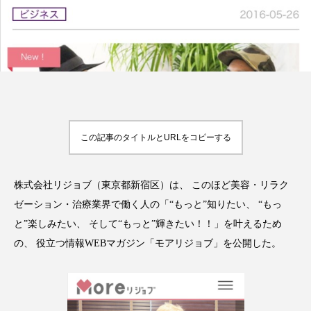
アンチエイジング
アンチソリチュード
インタビュー
インナービューティー 冷え
インナービューティーアワード2025受賞商品
ウェアラブルデバイス
ウェルネス
この記事のタイトルとURLをコピーする
ウェルビーイング
エイジングケア
エクソソーム
オーガニック
オゾン
株式会社リジョブ（東京都新宿区）は、 このほど美容・リラク
ゼーション・治療業界で働く人の「“もっと”知りたい、 “もっ
カウンセラー
カウンセリング
と”楽しみたい、 そして“もっと”輝きたい！！」を叶えるため
の、 役立つ情報WEBマガジン「モアリジョブ」を公開した。
カカイオイル
ガジェット
キーワード
クルエルティフリー
クレンジング