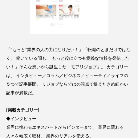
パーフェクト株式会社
バイオハッキング
バイオミメティクス
バイオミメティック
バクチオール
バリア機能
ハロウィ
ハロウィン後スキンケア
「“もっと”業界の人の力になりたい！」「転職のときだけではな
く、 働いている間も、 もっと役に立つ有意義な情報を発信した
ハロウィン翌日 肌リセット
ヒアルロン酸
い！」そんな想いから誕生した「モアリジョブ」。 カテゴリー
は、 インタビュー／コラム／ビジネス／ビューティ／ライフの
ビジネスモデル
ビタミンC誘導体
ファシア
５つで記事展開。 リジョブならではの視点で捉えたきめ細かい
記事が満載だ。
ファスティング
フィトレチノール
プチ断食
ブルーオーシャン
[掲載カテゴリー]
◆インタビュー
フレグランス 冬
プロンプト
ヘアケア
業界に携わるエキスパートからビジターまで、 業界に関わる
人々を幅広く取材。 業界のリアルを伝える。