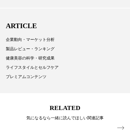
為替相場
熱中症対策
物流問題
取材や情報収集、分析を行い、業界内外の最新情報を
主に美容業界関係者に向けて発信しています。私たち
特殊メイク
猛暑
生物模倣
用語辞典
は「キレイをふやす」を企業理念として信頼性の高い
ARTICLE
情報提供を通じて美容業界の発展に貢献すべく努力し
男性美容
画像解析
発酵
睡眠
ています。
企業動向・マーケット分析
睡眠 美容 金木犀
睡眠美容
秋
製品レビュー・ランキング
秋 冷え
筋膜
精油
素髪ケア やり方
健康美容の科学・研究成果
ライフスタイルとセルフケア
紫外線対策
美容
美容テック
プレミアムコンテンツ
美容と政治
美容ビジネス
美容医療
美容業界
美的感覚
美肌習慣
RELATED
美脚習慣
老化
肌ケア
肌トラブル
気になるなら一緒に読んでほしい関連記事
肌バリア
肌荒れ防止
脳
自律神経
