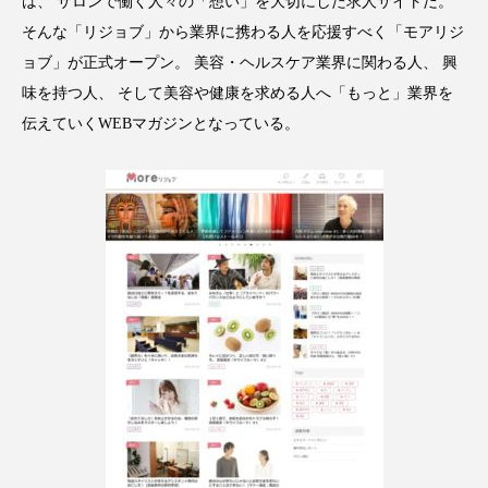
は、 サロンで働く人々の「想い」を大切にした求人サイトだ。
そんな「リジョブ」から業界に携わる人を応援すべく「モアリジ
スマートウォッチ
スマートパッチ
ョブ」が正式オープン。 美容・ヘルスケア業界に関わる人、 興
スマートリング
セーフプレイス
セラミド
味を持つ人、 そして美容や健康を求める人へ「もっと」業界を
伝えていくWEBマガジンとなっている。
セラミド保湿
セルフケア
ソーシャルウェルネス
ソーシャルコマース
タンパク質
ディープクレンジング
デジタルデトックス
デトックス
ドライヤー 温度 髪 ダメージ
ナイアシンアミド
ナイトプロテイン
ナイトルーティン 金木犀
パーソナライズ
バーチャルメイク