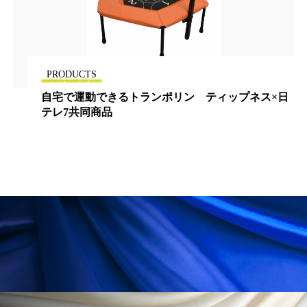
パーフェクト株式会社
バイオハッキング
バイオミメティクス
バイオミメティック
PRODUCTS
バクチオール
バリア機能
ハロウィ
自宅で運動できるトランポリン ティップネス×日
ハロウィン後スキンケア
テレ7共同商品
ハロウィン翌日 肌リセット
ヒアルロン酸
ビジネスモデル
ビタミンC誘導体
ファシア
ファスティング
フィトレチノール
プチ断食
ブルーオーシャン
フレグランス 冬
プロンプト
ヘアケア