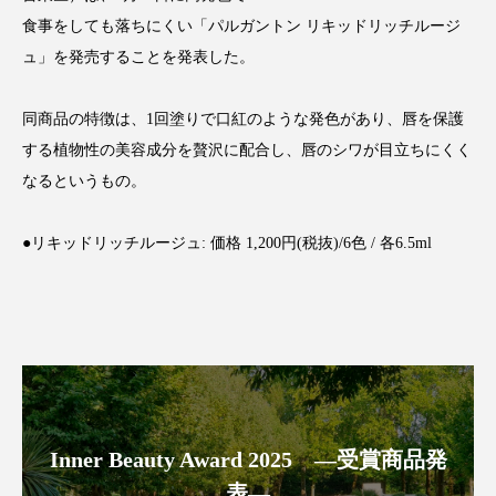
食事をしても落ちにくい「パルガントン リキッドリッチルージ
ュ」を発売することを発表した。
FEATURED
注目の企画
同商品の特徴は、1回塗りで口紅のような発色があり、唇を保護
する植物性の美容成分を贅沢に配合し、唇のシワが目立ちにくく
なるというもの。
TAG LIST
タグ一覧
●リキッドリッチルージュ: 価格 1,200円(税抜)/6色 / 各6.5ml
AI
B2B
BeautyTech
ChatGPT
Gemini
Instagram
SaaS
SNS
TikTok
アスタキサンチン
Inner Beauty Award 2025 ―受賞商品発
アスレジャーコスメ
アレルギー
アロマ
表―