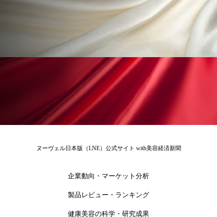
ペアトリートメント
ヘッドスパ
ヘルスケア
ヘルスビューティー
ポジショニング
ボディケア
ホルモン
マーケティング
マイクロスパ
マネジメント
むくみ対策
むくみ改善
メンズスキンケア
メンタルケア
メンタルヘルス
ライフスタイル
ヌーヴェル日本版（LNE）公式サイト with美容経済新聞
リカバリー
リカバリーウェア
リサーチ
企業動向・マーケット分析
リナロール 効果
リラクゼーション
製品レビュー・ランキング
リラックス効果
レチナール
レチノール
健康美容の科学・研究成果