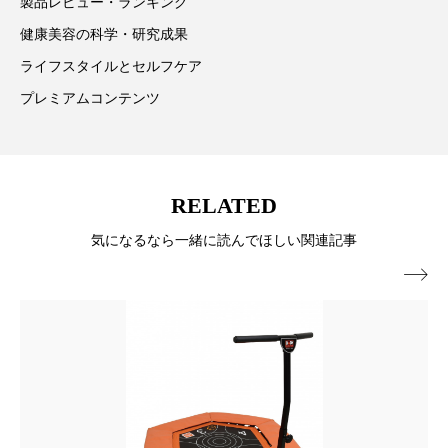
製品レビュー・ランキング
スマートウォッチ
スマートパッチ
健康美容の科学・研究成果
ライフスタイルとセルフケア
スマートリング
セーフプレイス
セラミド
プレミアムコンテンツ
セラミド保湿
セルフケア
ソーシャルウェルネス
ソーシャルコマース
RELATED
タンパク質
ディープクレンジング
気になるなら一緒に読んでほしい関連記事
デジタルデトックス
デトックス

ドライヤー 温度 髪 ダメージ
ナイアシンアミド
ナイトプロテイン
ナイトルーティン 金木犀
パーソナライズ
バーチャルメイク