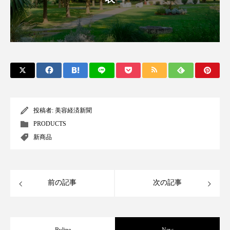
アンチエイジング
アンチソリチュード
インタビュー
インナービューティー 冷え
インナービューティーアワード2025受賞商品
ウェアラブルデバイス
ウェルネス
ウェルビーイング
エイジングケア
投稿者:
美容経済新聞
PRODUCTS
エクソソーム
オーガニック
オゾン
新商品
カウンセラー
カウンセリング
カカイオイル
ガジェット
キーワード
前の記事
次の記事
クルエルティフリー
クレンジング