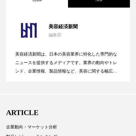
Byline
New
クローズアップ
ケーススタディ
コグニティブヘルス
コスト削減
パーフェクト社の「AI美容」事例｜「死
2026.08.04
美容経済新聞
コネクテッド・ビューティ
コミュニケーション
編集部
花王、化粧品事業で棚卸資産38%削減
2026.07.28
の谷」克服と酷暑を商機に変えるB2B
コルチゾール
サステナビリティ
美容経済新聞は、日本の美容業界に特化した専門的な
サステナブル美容
サプライチェーン
【技術転用】ポーラの『顔画像解析AI』
2026.07.20
――AI需要予測で猛暑の欠品と過剰在庫
ニュースを提供するメディアです。業界の動向やトレ
SaaSモデル
ンド、企業情報、製品情報など、美容に関する幅広い
サプリ
サロンクレンジング
サロン戦略
テーマを取り上げています。 編集部では、美容業界の
が猛暑の建設現場に選ばれる理由
を防ぐDX戦略
サロン経営
サロン連略
シャネル
取材や情報収集、分析を行い、業界内外の最新情報を
主に美容業界関係者に向けて発信しています。私たち
スカルプ クレンジング 頻度
スカルプケア
は「キレイをふやす」を企業理念として信頼性の高い
ARTICLE
情報提供を通じて美容業界の発展に貢献すべく努力し
スキンケア
スキンケア 習慣
ています。
企業動向・マーケット分析
スキンケアルーティン
ストレス
スパ