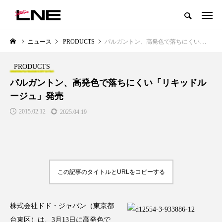
グローバルビューティ＆ヘルスケアビジネス誌
ニュース
PRODUCTS
パルガントン、高発色で落ちにくい「リキッドルージュ」発売
NEW POST
カテゴリー毎の最新記事
PRODUCTS
LIFESTYLE
BUSINESS
パルガントン、高発色で落ちにくい「リキッドル
ージュ」発売
2015.02.12
2025.04.19
この記事のタイトルとURLをコピーする
SNSの「加工顔」と美容医療｜AI
GWI調査から読み解く2030年の
」
がもたらす可能性とこれから
都市型スパ――身近なウェルネ
の次世代モデル
2026.07.13
2026.08.06
株式会社ドド・ジャパン（東京都
台東区）は、3月13日に高発色で