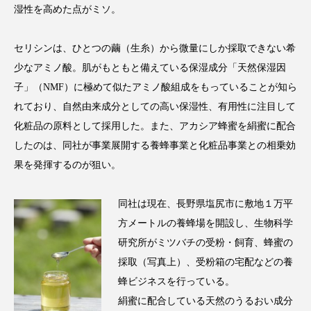
湿性を高めた点がミソ。
アンチエイジング
アンチソリチュード
インタビュー
インナービューティー 冷え
セリシンは、ひとつの繭（生糸）から微量にしか採取できない希
少なアミノ酸。肌がもともと備えている保湿成分「天然保湿因
インナービューティーアワード2025受賞商品
子」（NMF）に極めて似たアミノ酸組成をもっていることが知ら
れており、自然由来成分としての高い保湿性、有用性に注目して
ウェアラブルデバイス
ウェルネス
化粧品の原料として採用した。また、アカシア蜂蜜を絹蜜に配合
ウェルビーイング
エイジングケア
したのは、同社が事業展開する養蜂事業と化粧品事業との相乗効
果を発揮するのが狙い。
エクソソーム
オーガニック
オゾン
同社は現在、長野県塩尻市に敷地１万平
カウンセラー
カウンセリング
方メートルの養蜂場を開設し、生物科学
研究所がミツバチの受粉・飼育、蜂蜜の
カカイオイル
ガジェット
キーワード
採取（写真上）、受粉箱の宅配などの養
クルエルティフリー
クレンジング
蜂ビジネスを行っている。
絹蜜に配合している天然のうるおい成分