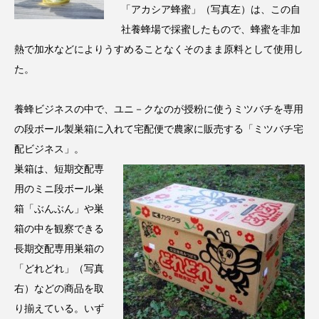
クローズアップ
ケーススタディ
「アカシア蜂蜜」（写真左）は、この自
社養蜂場で採蜜したもので、蜂蜜を非加
コグニティブヘルス
コスト削減
熱で加水などによりうすめることなくそのまま原料として使用し
コネクテッド・ビューティ
コミュニケーション
た。
コルチゾール
サステナビリティ
養蜂ビジネスの中で、ユニ－クなのが授粉に使うミツバチを専用
の段ボール製巣箱に入れて宅配便で農家に販売する「ミツバチ宅
サステナブル美容
サプライチェーン
配ビジネス」。
巣箱は、短期交配専
サプリ
サロンクレンジング
サロン戦略
用のミニ段ボール巣
サロン経営
サロン連略
シャネル
箱「ぶんぶん」や巣
箱の中を観察できる
スカルプ クレンジング 頻度
スカルプケア
長期交配専用巣箱の
「どれどれ」（写真
スキンケア
スキンケア 習慣
右）などの商品を取
スキンケアルーティン
ストレス
スパ
り揃えている。いず