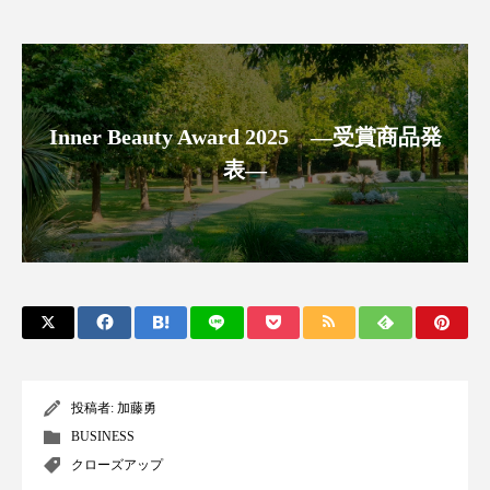
パーフェクト株式会社
バイオハッキング
バイオミメティクス
バイオミメティック
バクチオール
バリア機能
ハロウィ
Inner Beauty Award 2025 ―受賞商品発
表―
ハロウィン後スキンケア
ハロウィン翌日 肌リセット
ヒアルロン酸
ビジネスモデル
ビタミンC誘導体
ファシア
ファスティング
フィトレチノール
プチ断食
ブルーオーシャン
投稿者:
加藤勇
BUSINESS
フレグランス 冬
プロンプト
ヘアケア
クローズアップ