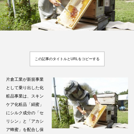
FEATURED
注目の企画
この記事のタイトルとURLをコピーする
TAG LIST
タグ一覧
片倉工業が新規事業
AI
B2B
BeautyTech
ChatGPT
として乗り出した化
Gemini
Instagram
SaaS
SNS
粧品事業は、スキン
ケア化粧品「絹蜜」
TikTok
アスタキサンチン
にシルク成分の「セ
リシン」と「アカシ
アスレジャーコスメ
アレルギー
アロマ
ア蜂蜜」を配合し保