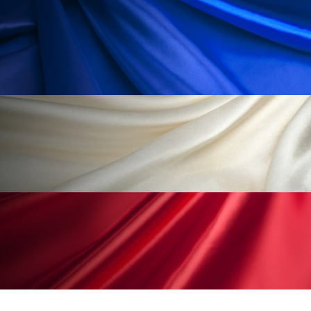
為替相場
熱中症対策
物流問題
特殊メイク
猛暑
生物模倣
用語辞典
男性美容
画像解析
発酵
睡眠
睡眠 美容 金木犀
睡眠美容
秋
秋 冷え
筋膜
精油
素髪ケア やり方
紫外線対策
美容
美容テック
美容と政治
美容ビジネス
美容医療
美容業界
美的感覚
美肌習慣
美脚習慣
老化
肌ケア
肌トラブル
肌バリア
肌荒れ防止
脳
自律神経