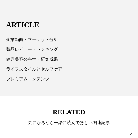
材を担当。
ローカル
ロンジェビティ
下半身美容
発、クリーム人気商品に～
ARTICLE
乾燥 対策 冬 スキンケア
乾燥対策
企業動向・マーケット分析
乾燥肌対策
他者との再接続
企業・経済
製品レビュー・ランキング
価格改定
保湿
保湿と香り
保湿成分
健康美容の科学・研究成果
ライフスタイルとセルフケア
健康寿命
光老化
免疫 肌
プレミアムコンテンツ
冬 UVケア
冬 美容 習慣
冬 髪 ツヤ 出す 方法
冬 髪 乾燥 改善 方法
RELATED
冬スキンケア
冬の乾燥肌
冬の印象美
気になるなら一緒に読んでほしい関連記事
冬の準備
冬美容
冷え対策
