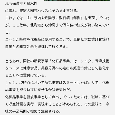
れも保温性と耐水性
スマートウォッチ
スマートパッチ
に優れ、農家の園芸ハウスにそのまま置ける。
これまでは、主に県内や近隣県に数百箱（年間）を出荷していた
スマートリング
セーフプレイス
セラミド
が、ここ数年、北海道から沖縄まで万単位の注文が舞い込んでい
る。
セラミド保湿
セルフケア
こうした蜂蜜を化粧品に使用することで、量的拡大に繋げ化粧品
ソーシャルウェルネス
ソーシャルコマース
事業との相乗効果を発揮して行く考え。
タンパク質
ディープクレンジング
ともあれ、同社の新規事業「化粧品事業」は、シルク、養蜂技術
をベースに健康食品、美容分野への進出を経営方針として強化す
デジタルデトックス
デトックス
ることを位置付けている。
ドライヤー 温度 髪 ダメージ
ナイアシンアミド
しかし、現時点において新規事業はスタートしたばかりで、化粧
品事業を成長軌道に乗せるかは未知数だ。
ナイトプロテイン
ナイトルーティン 金木犀
化粧品事業を新規事業として創出していくためには、戦略に基づ
く収益計画を実行・実現することが求められる。その意味で、今
パーソナライズ
バーチャルメイク
後の事業展開が極めて注目される。