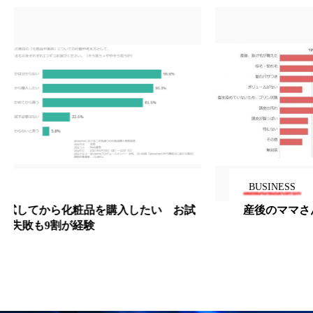
冷え性改善
加工アプリ
加工フィルター
加工顔
労働環境
国内市場
国際市場
地政学リスク
外出控え
夜 スキンケア 香り
孤独
巡らせるケア
巡りケア
差別化
廃棄ロス
成分
技術経営
技術転用
抗酸化
抗酸化ケア
断食
新商品
BUSINESS
産後のママさんたちの髪のお悩みは?
日中関係
日焼け止め
時間制限食
東洋医学
梅雨
棚卸資産
汗ケア
温活スキンケア
温活女子
温活習慣