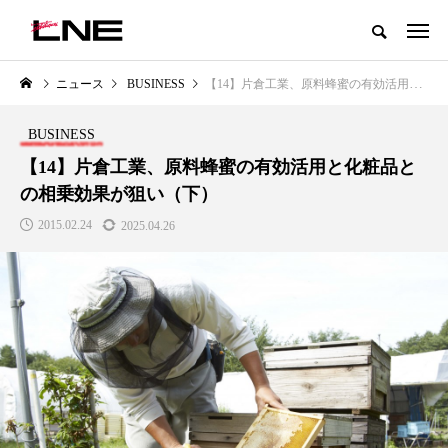
グローバルビューティ＆ヘルスケアビジネス誌
ニュース
BUSINESS
【14】片倉工業、原料蜂蜜の有効活用と化粧品との相乗効果が狙い（下）
NEW POST
カテゴリー毎の最新記事
BUSINESS
LIFESTYLE
BUSINESS
【14】片倉工業、原料蜂蜜の有効活用と化粧品と
の相乗効果が狙い（下）
2015.02.24
2025.04.26
SNSの「加工顔」と美容医療｜AI
GWI調査から読み解く2030年の
」
がもたらす可能性とこれから
都市型スパ――身近なウェルネ
の次世代モデル
2026.07.13
2026.08.06