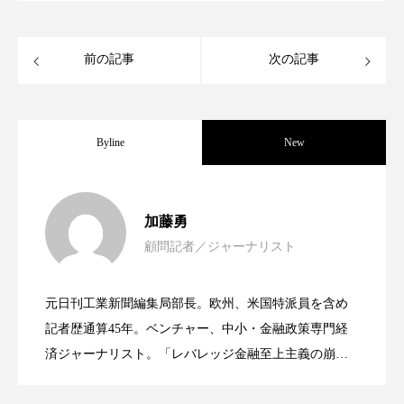
ペアトリートメント
ヘッドスパ
ヘルスケア
ヘルスビューティー
前の記事
次の記事
ポジショニング
ボディケア
ホルモン
マーケティング
マイクロスパ
Byline
New
マネジメント
むくみ対策
むくみ改善
女性経営者連載１１・ミック・ケミスト
2021.11.30
メンズスキンケア
メンタルケア
加藤勇
顧問記者／ジャーナリスト
メンタルヘルス
ライフスタイル
女性経営者連載１１・ミック・ケミスト
2021.11.26
リー（下） ～営業と技術が一体となっ
元日刊工業新聞編集局部長。欧州、米国特派員を含め
リカバリー
リカバリーウェア
リサーチ
女性経営者連載１１・ミック・ケミスト
2021.11.26
リー （下） ～営業と技術が一体とな
記者歴通算45年。ベンチャー、中小・金融政策専門経
てOEM受注～
リナロール 効果
リラクゼーション
済ジャーナリスト。「レバレッジ金融至上主義の崩
壊」など著述多数。本誌では主に、経済部門、企業取
リー（上） ～研究所で自前化粧品を開
リラックス効果
レチナール
レチノール
ってOEM受注～