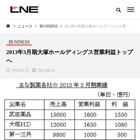
グローバルビューティ＆ヘルスケアビジネス誌
ニュース
BUSINESS
2013年3月期大塚ホールディングス営業利益トップへ
NEW POST
カテゴリー毎の最新記事
BUSINESS
LIFESTYLE
BUSINESS
2013年3月期大塚ホールディングス営業利益トップ
へ
2013.03.12
2025.04.19
SNSの「加工顔」と美容医療｜AI
GWI調査から読み解く2030年の
」
がもたらす可能性とこれから
都市型スパ――身近なウェルネ
の次世代モデル
2026.07.13
2026.08.06