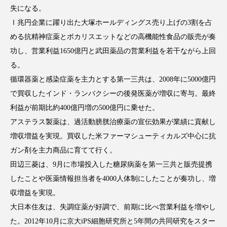
クローズアップ
ケーススタディ
失になる。
Ⅰ兆円企業に躍り出た大塚ホールディングス売り上げの3割を占
コグニティブヘルス
コスト削減
める抗精神症薬とポカリスエットなどの高機能性食品の販売が奏
コネクテッド・ビューティ
コミュニケーション
功し、営業利益1650億円と武田薬品の営業利益を若干ながら上回
る。
コルチゾール
サステナビリティ
循環器薬と感染症薬を主力とする第一三共は、2008年に5000億円
で買収したインド・ランバクシーの後発医薬が増収に寄与。最終
サステナブル美容
サプライチェーン
利益が前期比約400億円増の500億円に乗せた。
アステラス製薬は、過活動膀胱治療薬の宣伝効果が業績に貢献し
サプリ
サロンクレンジング
サロン戦略
増収増益を実現。買収した米ファーマシューティカルズ中心に抗
サロン経営
サロン連略
シャネル
ガン剤を主力商品に育てて行く。
田辺三菱は、9月に市場投入した糖尿病薬を第一三共と販売提携
スカルプ クレンジング 頻度
スカルプケア
したことや医薬情報担当者を4000人体制にしたことが奏功し、増
収増益を実現。
スキンケア
スキンケア 習慣
大日本住友は、失調症薬が好調で、前期に比べ営業利益を増やし
スキンケアルーティン
ストレス
スパ
た。2012年10月に京大iPS細胞研究所と5年間の共同研究をスター