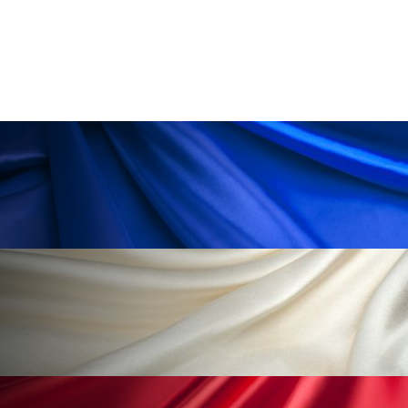
為替相場
熱中症対策
物流問題
特殊メイク
猛暑
生物模倣
用語辞典
男性美容
画像解析
発酵
睡眠
睡眠 美容 金木犀
睡眠美容
秋
秋 冷え
筋膜
精油
素髪ケア やり方
紫外線対策
美容
美容テック
美容と政治
美容ビジネス
美容医療
美容業界
美的感覚
美肌習慣
美脚習慣
老化
肌ケア
肌トラブル
肌バリア
肌荒れ防止
脳
自律神経