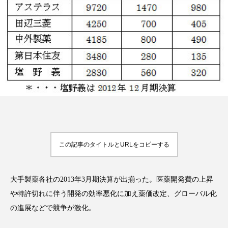
FEATURED
注目の企画
TAG LIST
タグ一覧
AI
B2B
BeautyTech
ChatGPT
この記事のタイトルとURLをコピーする
Gemini
Instagram
SaaS
SNS
大手製薬各社の2013年3月期決算が出揃った。医薬開発費の上昇
TikTok
アスタキサンチン
や特許切れに伴う開発の効率悪化に加え薬価改定、グローバル化
の進展などで競争が激化。
アスレジャーコスメ
アレルギー
アロマ