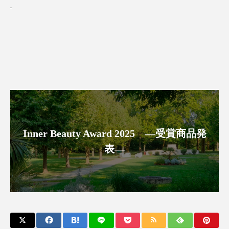
パーフェクト株式会社
バイオハッキング
バイオミメティクス
バイオミメティック
バクチオール
バリア機能
ハロウィ
ハロウィン後スキンケア
ハロウィン翌日 肌リセット
ヒアルロン酸
ビジネスモデル
ビタミンC誘導体
ファシア
Inner Beauty Award 2025 ―受賞商品発
表―
ファスティング
フィトレチノール
プチ断食
ブルーオーシャン
フレグランス 冬
プロンプト
ヘアケア