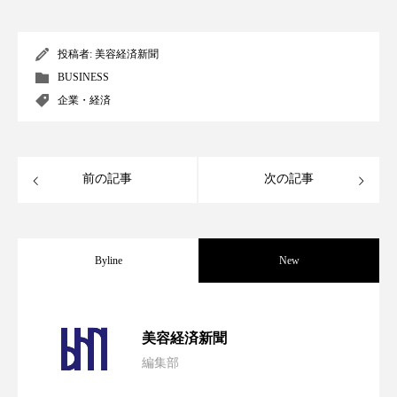
ペアトリートメント
ヘッドスパ
ヘルスケア
ヘルスビューティー
投稿者:
美容経済新聞
BUSINESS
ポジショニング
ボディケア
ホルモン
企業・経済
マーケティング
マイクロスパ
マネジメント
むくみ対策
むくみ改善
前の記事
次の記事
メンズスキンケア
メンタルケア
メンタルヘルス
ライフスタイル
Byline
New
リカバリー
リカバリーウェア
リサーチ
パーフェクト社の「AI美容」事例｜「死
2026.08.04
美容経済新聞
リナロール 効果
リラクゼーション
編集部
花王、化粧品事業で棚卸資産38%削減
2026.07.28
の谷」克服と酷暑を商機に変えるB2B
リラックス効果
レチナール
レチノール