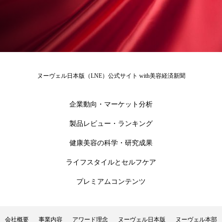
花王
血行促進
過剰在庫
都市型美容ウェルネス
酷暑
金木犀 スキンケア
金木犀 香り 効果
ヌーヴェル日本版（LNE）公式サイト with美容経済新聞
需要予測
頭皮 保湿 ミスト おすすめ
香り
企業動向・マーケット分析
香り メンタルケア
香りケア
製品レビュー・ランキング
香りの重ね使い
香料
香水 レイヤリング
健康美容の科学・研究成果
香水の持続
高市政権
高齢社会
ライフスタイルとセルフケア
プレミアムコンテンツ
髪 静電気 冬 対策
髪のバリア機能 とは
会社概要
事業内容
アワード理念
ヌーヴェル日本版
ヌーヴェル本部