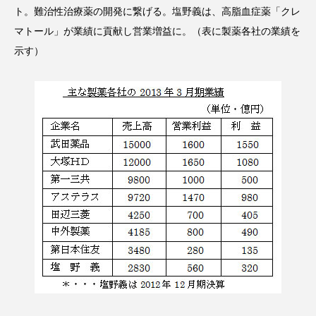
ト。難治性治療薬の開発に繋げる。塩野義は、高脂血症薬「クレ
スマートウォッチ
スマートパッチ
マトール」が業績に貢献し営業増益に。（表に製薬各社の業績を
示す）
スマートリング
セーフプレイス
セラミド
セラミド保湿
セルフケア
ソーシャルウェルネス
ソーシャルコマース
タンパク質
ディープクレンジング
デジタルデトックス
デトックス
ドライヤー 温度 髪 ダメージ
ナイアシンアミド
ナイトプロテイン
ナイトルーティン 金木犀
パーソナライズ
バーチャルメイク