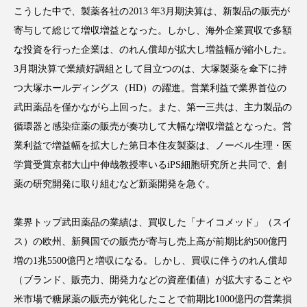
こうした中で、製薬各社の2013 年3月期決算は、新製品の販売が
アンチエイジング
アンチソリチュード
寄与して総じて増収増益となった。しかし、海外企業買収で多額
インタビュー
インナービューティー 冷え
な投資を行った企業は、のれん償却が拡大し増益幅が縮小した。
3月期決算で業績好調組として目立つのは、大塚製薬を傘下に持
インナービューティーアワード2025受賞商品
つ大塚ホールディングス（HD）の躍進。営業利益で業界首位の
武田薬品を僅かながら上回った。また、第一三共は、主力製品の
ウェアラブルデバイス
ウェルネス
循環器と感染症薬の販売が奏功して大幅な増収増益となった。営
ウェルビーイング
エイジングケア
業利益で増益幅を拡大した第日本住友製薬は、ノーベル生理・医
学賞受賞京都大山中伸哉教授率いるiPS細胞研究所と共同で、創
エクソソーム
オーガニック
オゾン
薬の研究開発に取り組むなど新薬開発を急ぐ。
カウンセラー
カウンセリング
業界トップ武田薬品の業績は、買収した「ナイコメッド」（スイ
ス）の欧州、新興国での販売が寄与し売上高が前期比約500億円
カカイオイル
ガジェット
キーワード
増の1兆5500億円と増収になる。しかし、買収に伴うのれん償却
クルエルティフリー
クレンジング
（ブランド、販売力、開発力などの資産価値）が拡大することや
米市場で糖尿薬の販売が鈍化したことで前期比1000億円の営業損