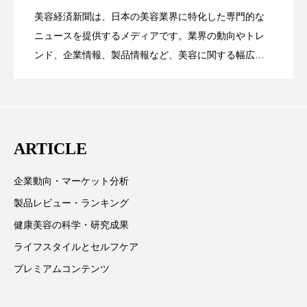
美容経済新聞は、日本の美容業界に特化した専門的な
ローカル
ロンジェビティ
下半身美容
【技術転用】ポーラの『顔画像解析AI』
2026.07.20
――AI需要予測で猛暑の欠品と過剰在庫
ニュースを提供するメディアです。業界の動向やトレ
SaaSモデル
ンド、企業情報、製品情報など、美容に関する幅広い
乾燥 対策 冬 スキンケア
乾燥対策
テーマを取り上げています。 編集部では、美容業界の
が猛暑の建設現場に選ばれる理由
を防ぐDX戦略
乾燥肌対策
他者との再接続
企業・経済
取材や情報収集、分析を行い、業界内外の最新情報を
主に美容業界関係者に向けて発信しています。私たち
価格改定
保湿
保湿と香り
保湿成分
は「キレイをふやす」を企業理念として信頼性の高い
ARTICLE
情報提供を通じて美容業界の発展に貢献すべく努力し
健康寿命
光老化
免疫 肌
ています。
企業動向・マーケット分析
冬 UVケア
冬 美容 習慣
製品レビュー・ランキング
冬 髪 ツヤ 出す 方法
冬 髪 乾燥 改善 方法
健康美容の科学・研究成果
ライフスタイルとセルフケア
冬スキンケア
冬の乾燥肌
冬の印象美
プレミアムコンテンツ
冬の準備
冬美容
冷え対策