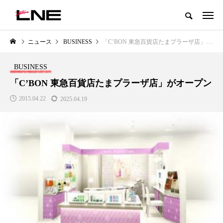
グローバルビューティ＆ヘルスケアビジネス誌
ニュース
BUSINESS
「C’BON 東急百貨店たまプラーザ店」がオープン
NEW POST
カテゴリー毎の最新記事
BUSINESS
LIFESTYLE
BUSINESS
「C’BON 東急百貨店たまプラーザ店」がオープン
2015.04.22
2025.04.19
SNSの「加工顔」と美容医療｜AI
GWI調査から読み解く2030年の
がもたらす可能性とこれから
都市型スパ――身近なウェルネス
の次世代モデル
2026.07.13
2026.08.06