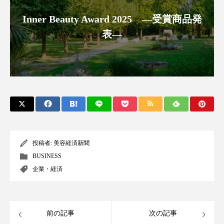
クローズアップ
ケーススタディ
Inner Beauty Award 2025 ―受賞商品発
コグニティブヘルス
コスト削減
表―
コネクテッド・ビューティ
コミュニケーション
コルチゾール
サステナビリティ
サステナブル美容
サプライチェーン
サプリ
サロンクレンジング
サロン戦略
投稿者:
美容経済新聞
サロン経営
サロン連略
シャネル
BUSINESS
スカルプ クレンジング 頻度
スカルプケア
企業・経済
スキンケア
スキンケア 習慣
前の記事
次の記事
スキンケアルーティン
ストレス
スパ