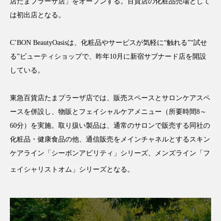
店たまプラーザ店」をオープンする。百貨店の化粧品売場として
アンチエイジング
アンチソリチュード
は初出店となる。
インタビュー
インナービューティー 冷え
C’BON BeautyOasisは、化粧品やサービスが気軽に“触れる”“試せ
インナービューティーアワード2025受賞商品
る”ビューティショップで、昨年10月に新宿サブナード店を開設
している。
ウェアラブルデバイス
ウェルネス
東急百貨店たまプラーザ店では、販売スペースとサロンケアスペ
ウェルビーイング
エイジングケア
ースを併設し、物販とフェイシャルケアメニュー（所要時間8～
60分）を実施。取り扱い製品は、通常のサロンで販売する同社の
エクソソーム
オーガニック
オゾン
化粧品・健康食品の他、通信販売をメインチャネルとするスキン
カウンセラー
カウンセリング
ケアライン「シーボンアビリティ」シリーズ、メンズライン「フ
ェイシャリストオム」シリーズとなる。
カカイオイル
ガジェット
キーワード
クルエルティフリー
クレンジング