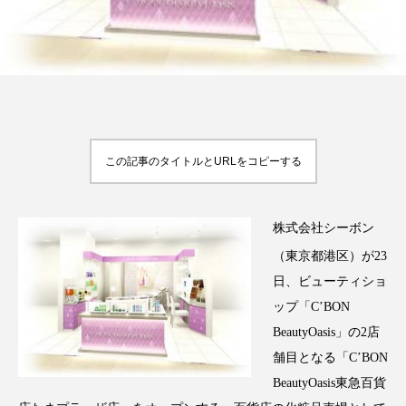
FEATURED
注目の企画
この記事のタイトルとURLをコピーする
TAG LIST
タグ一覧
株式会社シーボン
AI
B2B
BeautyTech
ChatGPT
（東京都港区）が23
日、ビューティショ
Gemini
Instagram
SaaS
SNS
ップ「C’BON
BeautyOasis」の2店
TikTok
アスタキサンチン
舗目となる「C’BON
アスレジャーコスメ
アレルギー
アロマ
BeautyOasis東急百貨