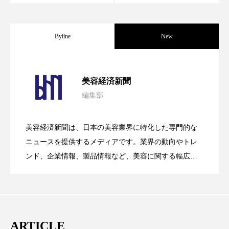
スマートウォッチ
スマートパッチ
Byline
New
スマートリング
セーフプレイス
セラミド
セラミド保湿
セルフケア
パーフェクト社の「AI美容」事例｜「死
2026.08.04
美容経済新聞
ソーシャルウェルネス
ソーシャルコマース
編集部
花王、化粧品事業で棚卸資産38%削減
2026.07.28
の谷」克服と酷暑を商機に変えるB2B
タンパク質
ディープクレンジング
美容経済新聞は、日本の美容業界に特化した専門的な
デジタルデトックス
デトックス
【技術転用】ポーラの『顔画像解析AI』
2026.07.20
――AI需要予測で猛暑の欠品と過剰在庫
ニュースを提供するメディアです。業界の動向やトレ
SaaSモデル
ンド、企業情報、製品情報など、美容に関する幅広い
ドライヤー 温度 髪 ダメージ
ナイアシンアミド
テーマを取り上げています。 編集部では、美容業界の
が猛暑の建設現場に選ばれる理由
を防ぐDX戦略
取材や情報収集、分析を行い、業界内外の最新情報を
ナイトプロテイン
ナイトルーティン 金木犀
主に美容業界関係者に向けて発信しています。私たち
パーソナライズ
バーチャルメイク
は「キレイをふやす」を企業理念として信頼性の高い
ARTICLE
情報提供を通じて美容業界の発展に貢献すべく努力し