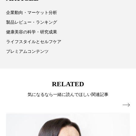
パーフェクト株式会社
バイオハッキング
ています。
企業動向・マーケット分析
バイオミメティクス
バイオミメティック
製品レビュー・ランキング
健康美容の科学・研究成果
バクチオール
バリア機能
ハロウィ
ライフスタイルとセルフケア
ハロウィン後スキンケア
プレミアムコンテンツ
ハロウィン翌日 肌リセット
ヒアルロン酸
ビジネスモデル
ビタミンC誘導体
ファシア
RELATED
ファスティング
フィトレチノール
気になるなら一緒に読んでほしい関連記事

プチ断食
ブルーオーシャン
フレグランス 冬
プロンプト
ヘアケア