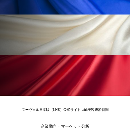
ローカル
ロンジェビティ
下半身美容
乾燥 対策 冬 スキンケア
乾燥対策
乾燥肌対策
他者との再接続
企業・経済
価格改定
保湿
保湿と香り
保湿成分
健康寿命
光老化
免疫 肌
冬 UVケア
冬 美容 習慣
冬 髪 ツヤ 出す 方法
冬 髪 乾燥 改善 方法
冬スキンケア
冬の乾燥肌
冬の印象美
ヌーヴェル日本版（LNE）公式サイト with美容経済新聞
冬の準備
冬美容
冷え対策
企業動向・マーケット分析