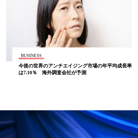
ペアトリートメント
ヘッドスパ
ヘルスケア
ヘルスビューティー
ポジショニング
ボディケア
ホルモン
マーケティング
マイクロスパ
BUSINESS
マネジメント
むくみ対策
むくみ改善
今後の世界のアンチエイジング市場の年平均成長率
は7.10％ 海外調査会社が予測
メンズスキンケア
メンタルケア
メンタルヘルス
ライフスタイル
リカバリー
リカバリーウェア
リサーチ
リナロール 効果
リラクゼーション
リラックス効果
レチナール
レチノール