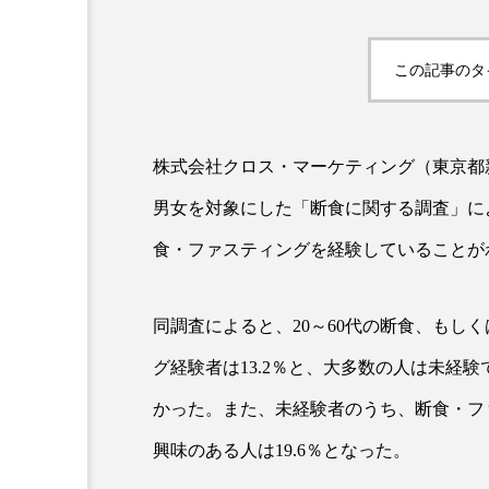
この記事のタ
株式会社クロス・マーケティング（東京都新
男女を対象にした「断食に関する調査」に
AI
B2B
BeautyTech
食・ファスティングを経験している
ことが
アスタキサンチン
アスレ
同調査によると、20～60代の断食、もし
インタビュー
インナービ
グ経験者は13.2％と、大多数の人は未経
ウェルネス
ウェルビーイ
かった。また、未経験者のうち、断食・フ
興味のある人は19.6％となった。
カウンセラー
カウンセリ