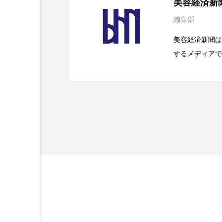
美容経済新
加工アプリ
加工フィルタ
編集部
2026.07.28
花王、化粧品事業で棚卸
SaaSモデル
美容経済新聞は
外出控え
夜 スキンケア 
するメディアで
2026.07.20
【技術転用】ポーラの『
を防ぐDX戦略
技術経営
技術転用
ど、美容に関す
容業界の取材や
時間制限食
東洋医学
容業界関係者に
を企業理念とし
為替相場
熱中症対策
献すべく努力し
画像解析
発酵
睡
素髪ケア やり方
紫外線
美容業界
美的感覚
肌荒れ防止
脳
自