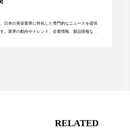
聞
ー
加工顔
労働環境
国内市場
国際市場
資産38%削減――AI需要予測で猛暑の欠品と過剰在庫
、日本の美容業界に特化した専門的なニュースを提供
香り
孤独
巡らせるケア
巡りケア
差別化
す。業界の動向やトレンド、企業情報、製品情報な
顔画像解析AI』が猛暑の建設現場に選ばれる理由
抗酸化
抗酸化ケア
断食
新商品
日中関係
る幅広いテーマを取り上げています。 編集部では、美
情報収集、分析を行い、業界内外の最新情報を主に美
梅雨
棚卸資産
汗ケア
温活スキンケア
向けて発信しています。私たちは「キレイをふやす」
て信頼性の高い情報提供を通じて美容業界の発展に貢
物流問題
特殊メイク
猛暑
生物模倣
用
ています。
眠
睡眠 美容 金木犀
睡眠美容
秋
秋 冷え
対策
美容
美容テック
美容と政治
美容ビジ
美肌習慣
美脚習慣
老化
肌ケア
肌トラブ
RELATED
律神経
花王
血行促進
過剰在庫
都市型美容