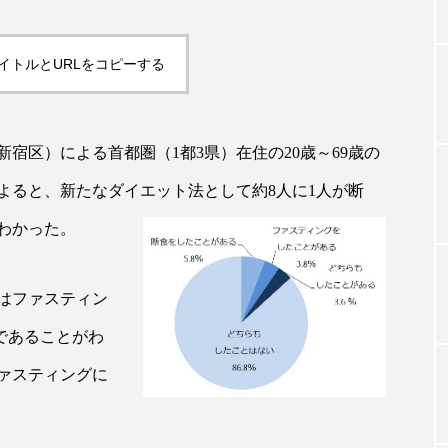
イトルとURLをコピーする
TAG LIST
タグ一覧
宿区）による首都圏（1都3県）在住の20歳～69歳の
よると、新たなダイエット法として約8人に1人が断
ChatGPT
Gemini
Instagram
SaaS
SN
わかった。
ジャーコスメ
アレルギー
アロマ
アンチエイジン
くはファスティン
ューティー 冷え
インナービューティーアワード2025受賞商品
験であることがわ
ング
エイジングケア
エクソソーム
オーガニック
ァスティングに
ング
カカイオイル
ガジェット
キーワード