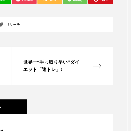
ハロウィン翌日 肌リセット
ヒアルロン酸
ビジネスモデ
フィトレチノール
プチ断食
ブルーオーシャン
リサーチ
ペアトリートメント
ヘッドスパ
ヘルスケア
ヘ
ア
ホルモン
マーケティング
マイクロスパ
メンズスキンケア
メンタルケア
メンタルヘルス
世界一“手っ取り早い”ダイ
エット「速トレ」!
ェア
リサーチ
リナロール 効果
リラクゼーション
ローカル
ロンジェビティ
下半身美容
乾燥 
他者との再接続
企業・経済
価格改定
保湿
w
免疫 肌
冬 UVケア
冬 美容 習慣
冬 髪 ツヤ 出す 
美容」事例｜「死の谷」克服と酷暑を商機に変えるB2B
冬の印象美
冬の準備
冬美容
冷え対策