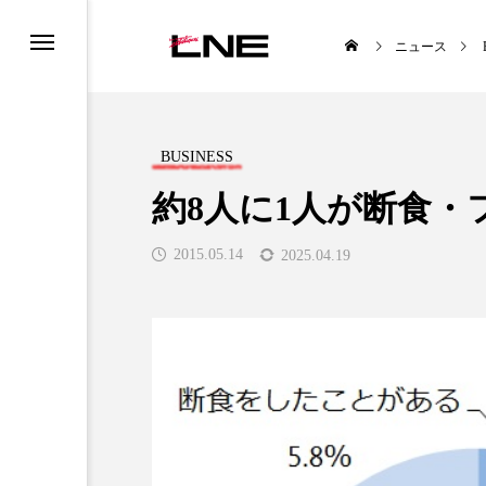
ニュース
BUSINESS
約8人に1人が断食
2015.05.14
2025.04.19
UCTS
LIFESTYLE
