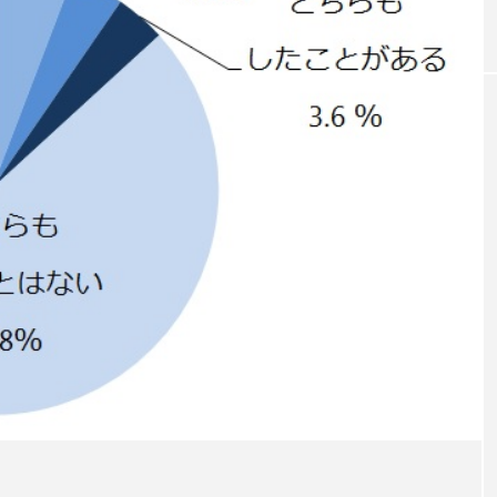
｜AI
GWI調査から読み解く2030年の都
青山メ
ら
市型スパ――身近なウェルネスの
玲 院
次世代モデル
見が切
療の新
2026.08.06
2026
FEATURED
注目の企画