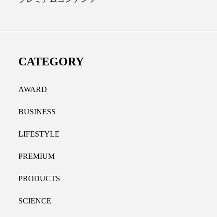
ディカルクリニック｜本郷
レチノール代替成分と
長：内科と循環器専門医の知
オールやレチナールなど
り拓く、再生医療と統合医
果と活用法
CATEGORY
たな価値
2026.07.30
.04.28
AWARD
BUSINESS
LIFESTYLE
PREMIUM
PRODUCTS
SCIENCE