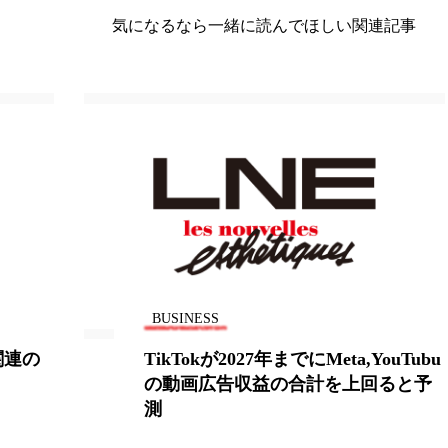
 香り 効果
需要予測
頭皮 保湿 ミスト おすすめ
気になるなら一緒に読んでほしい関連記事
香料
香水 レイヤリング
香水の持続
高市
リア機能 とは
BUSINESS
uTubu
“動くのがおっくう”は老化のサイ
ると予
ン！？