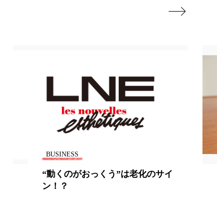
香り
香り メンタルケア

政権
高齢社会
BUSINESS
顔のコリをほぐし、すっきりフェイ
スラインへ 新ブランド「Lymphy
+」