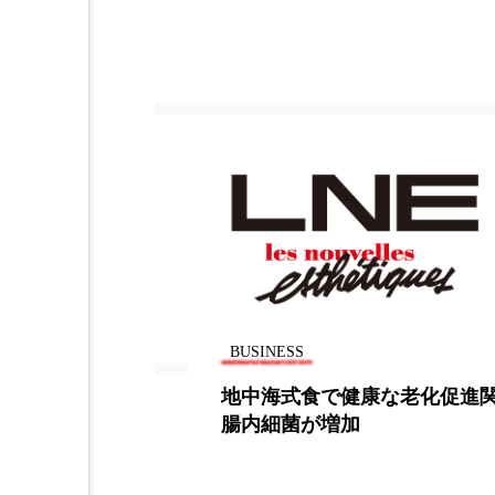
金木犀 スキンケア
金木犀
香りケア
香りの重ね使い
髪 静電気 冬 対策
髪のバ
BUSINESS
化促進関連の
TikTokが2027年までにMeta,Yo
の動画広告収益の合計を上回
測