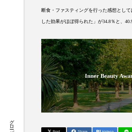
クレンジング
クローズア
断食・ファスティングを行った感想としては
コネクテッド・ビューティ
した効果がほぼ得られた」が34.8％と、4
サプライチェーン
サプリ
スカルプ クレンジング 頻度
ストレス
スパ
ス
Inner Beauty
セラミド保湿
セルフケア
ディープクレンジング
デ
ナイトプロテイン
ナイト
バイオハッキング
バイオ
Post
Share
Hatena
L