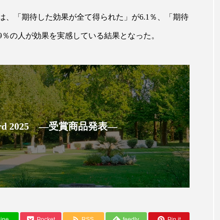
ップ
ケーススタディ
コグニティブヘルス
コスト
、「期待した効果が全て得られた」が6.1％、「期待
コミュニケーション
コルチゾール
サステナビリティ
0.9％の人が効果を実感している結果となった。
サロンクレンジング
サロン戦略
サロン経営
スカルプケア
スキンケア
スキンケア 習慣
ス
マートウォッチ
スマートパッチ
スマートリング
セ
 Award 2025 ―受賞商品発表―
ソーシャルウェルネス
ソーシャルコマース
タン
ジタルデトックス
デトックス
ドライヤー 温度 髪 ダメー
ルーティン 金木犀
パーソナライズ
バーチャルメイク
ミメティクス
バイオミメティック
バクチオール
ine
Pocket
RSS
feedly
Pin it