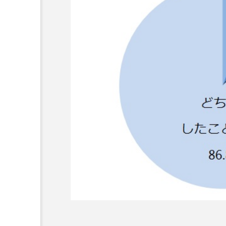
超が「ながら美容」を実
SNSの「加工顔」と美容医療
を有効に使いたい」が9
がもたらす可能性とこれか
2026.07.13
9