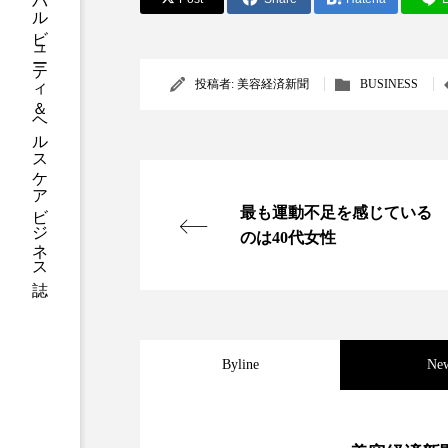
グローバルビューティ＆ヘルスケアビジネス誌
ハロウィン後スキンケア
ファシア
ファスティング
投稿者:
美容経済新聞
BUSINESS
プロンプト
ヘアケア
ポジショニング
ボディケ
むくみ対策
むくみ改善
最も運動不足を感じている
のは40代女性
リカバリー
リカバリーウ
レチナール
レチノール
乾燥対策
乾燥肌対策
Byline
Ne
健康寿命
光老化
2026.08.04
パーフェクト社の「AI
冬スキンケア
冬の乾燥肌