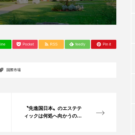
TAG LIST
タグ一覧
ine
Pocket
RSS
feedly
Pin it
ChatGPT
Gemini
Instagram
SaaS
SN
国際市場
ジャーコスメ
アレルギー
アロマ
アンチエイジン
ューティー 冷え
インナービューティーアワード2025受賞商品
〝先進国日本〟のエステテ
ング
エイジングケア
エクソソーム
オーガニック
ィックは何処へ向かうの
か？（後編）
ング
カカイオイル
ガジェット
キーワード