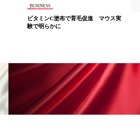
BUSINESS
地政学リスク
マウス実
米ドラッグチェーンのウォルグリー
ン、ドローンの宅配試験へ
廃棄ロス
成分
日焼け止め
温活女子
温活習慣
語辞典
男性美容
筋膜
精油
ネス
美容医療
ル
肌バリア
ウェルネス
酷暑