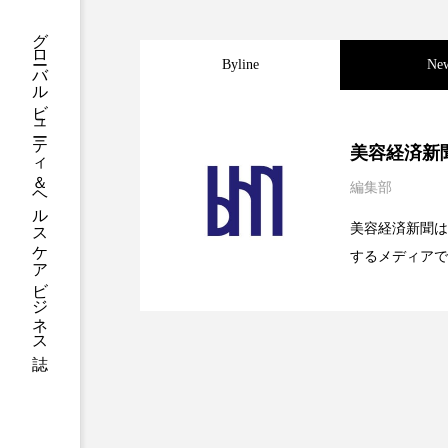
クレンジング
クローズア
グローバルビューティ＆ヘルスケアビジネス誌
Byline
Ne
コネクテッド・ビューティ
サプライチェーン
サプリ
2026.08.04
パーフェクト社の「AI
美容経済新
スカルプ クレンジング 頻度
編集部
2026.07.28
花王、化粧品事業で棚卸
SaaSモデル
ストレス
スパ
ス
美容経済新聞は
するメディアで
セラミド保湿
セルフケア
2026.07.20
【技術転用】ポーラの『
を防ぐDX戦略
ど、美容に関す
ディープクレンジング
デ
容業界の取材や
容業界関係者に
ナイトプロテイン
ナイト
を企業理念とし
献すべく努力し
バイオハッキング
バイオ