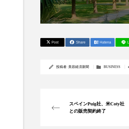
Post
Share
Hatena
L
AI
B2B
BeautyTech
投稿者:
美容経済新聞
BUSINESS
アスタキサンチン
アスレ
インタビュー
インナービ
スペインPuig社、米Coty社
ウェルネス
ウェルビーイ
との販売契約終了
カウンセラー
カウンセリ