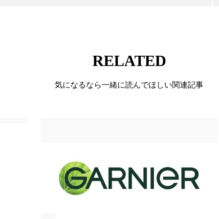
ハロウィン翌日 肌リセット
ヒアルロン酸
ビジネスモデ
フィトレチノール
プチ断食
ブルーオーシャン
ペアトリートメント
ヘッドスパ
ヘルスケア
ヘ
RELATED
ア
ホルモン
マーケティング
マイクロスパ
気になるなら一緒に読んでほしい関連記事
メンズスキンケア
メンタルケア
メンタルヘルス
ェア
リサーチ
リナロール 効果
リラクゼーション
ローカル
ロンジェビティ
下半身美容
乾燥 
他者との再接続
企業・経済
価格改定
保湿
免疫 肌
冬 UVケア
冬 美容 習慣
冬 髪 ツヤ 出す 
冬の印象美
冬の準備
冬美容
冷え対策