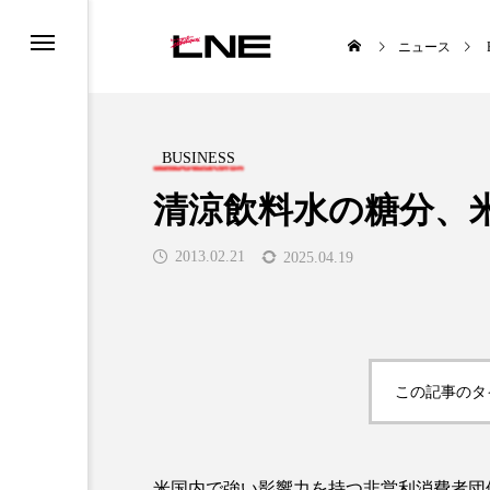
ニュース
BUSINESS
清涼飲料水の糖分、
2013.02.21
2025.04.19
UCTS
LIFESTYLE
この記事のタ

米国内で強い影響力を持つ非営利消費者団