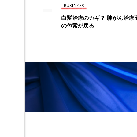
BUSINESS
加工アプリ
加工フィルタ
？ 肺がん治療薬で髪
ガルニエ、固形シャン
メリカで開始—環境保
外出控え
夜 スキンケア 
化
技術経営
技術転用
時間制限食
東洋医学
為替相場
熱中症対策
画像解析
発酵
睡
素髪ケア やり方
紫外線
美容業界
美的感覚
肌荒れ防止
脳
自