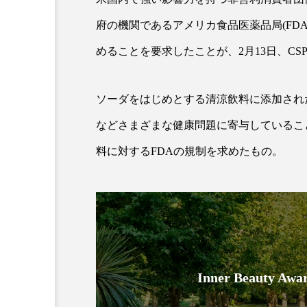
府の機関であるアメリカ食品医薬品局
(FDA
超が「ながら美容」を実
SNSの「加工顔」と美容医療
めることを要求したことが、
2
月
13
日、
CS
を有効に使いたい」が9
がもたらす可能性とこれか
2026.07.13
9
ソーダをはじめとする清涼飲料に添加され
などさまざまな健康問題に寄与しているこ
料に対する
FDA
の規制を求めたもの。
Inner Beauty