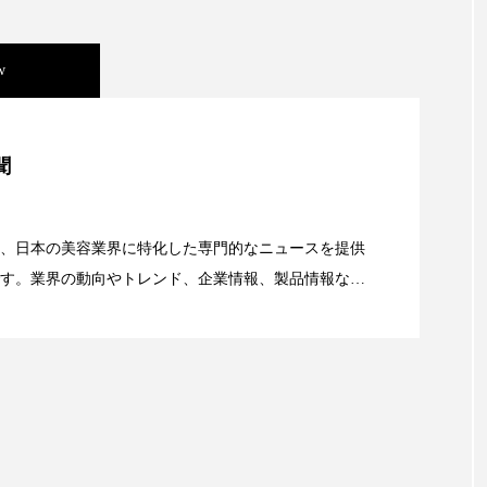
ップ
ケーススタディ
コグニティブヘルス
コスト
w
コミュニケーション
コルチゾール
サステナビリティ
サロンクレンジング
サロン戦略
サロン経営
美容」事例｜「死の谷」克服と酷暑を商機に変えるB2B
聞
スカルプケア
スキンケア
スキンケア 習慣
ス
資産38%削減――AI需要予測で猛暑の欠品と過剰在庫
マートウォッチ
スマートパッチ
スマートリング
セ
、日本の美容業界に特化した専門的なニュースを提供
す。業界の動向やトレンド、企業情報、製品情報な
ソーシャルウェルネス
ソーシャルコマース
タン
顔画像解析AI』が猛暑の建設現場に選ばれる理由
る幅広いテーマを取り上げています。 編集部では、美
ジタルデトックス
デトックス
ドライヤー 温度 髪 ダメー
情報収集、分析を行い、業界内外の最新情報を主に美
向けて発信しています。私たちは「キレイをふやす」
ルーティン 金木犀
パーソナライズ
バーチャルメイク
て信頼性の高い情報提供を通じて美容業界の発展に貢
ています。
ミメティクス
バイオミメティック
バクチオール