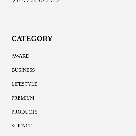
ディカルクリニック｜本郷
レチノール代替成分と
長：内科と循環器専門医の知
オールやレチナールなど
り拓く、再生医療と統合医
果と活用法
CATEGORY
たな価値
2026.07.30
.04.28
AWARD
BUSINESS
LIFESTYLE
PREMIUM
PRODUCTS
SCIENCE