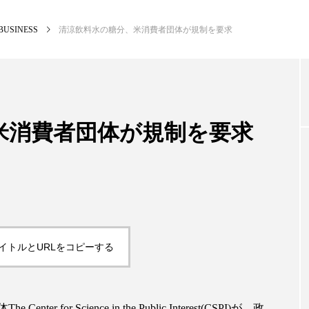
BUSINESS
清涼飲料水の糖分、米消費者団体が規制を要求
NEW POST
カテゴリー毎の最新記事
米消費者団体が規制を要求
BUSINESS
PR
イトルとURLをコピーする
体
The Center for Science in the Public Interest(CSPI)
が、政