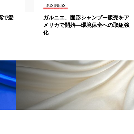
BUSINESS
ー
加工顔
労働環境
国内市場
国際市場
プー販売をア
ビタミンC塗布で育毛促進 
全への取組強
験で明らかに
香り
孤独
巡らせるケア
巡りケア
差別化
抗酸化
抗酸化ケア
断食
新商品
日中関係
梅雨
棚卸資産
汗ケア
温活スキンケア
物流問題
特殊メイク
猛暑
生物模倣
用
眠
睡眠 美容 金木犀
睡眠美容
秋
秋 冷え
対策
美容
美容テック
美容と政治
美容ビジ
美肌習慣
美脚習慣
老化
肌ケア
肌トラブ
律神経
花王
血行促進
過剰在庫
都市型美容