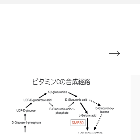
ル
ビタミンC誘導体
フレグランス 冬
ルスビューティー
マネジメント

ライフスタイル
リラックス効果
対策 冬 スキンケア
保湿と香り
保湿成分
方法
冬 髪 乾燥 改善 方法
冷え性改善