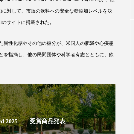
)
に対して、市販の飲料への安全な糖添加レベルを決
｜AI
GWI調査から読み解く2030年の都
青山メ
PIの
サイトに掲載された。
ら
市型スパ――身近なウェルネスの
玲 院
次世代モデル
見が切
療の新
2026.08.06
た異性化糖やその他の糖分が、米国人の肥満や心疾患
2026
とを指摘し、他の民間団体や科学者有志とともに、飲
FEATURED
注目の企画
 Award 2025 ―受賞商品発表―