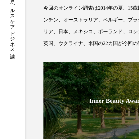
グローバルビューティ＆ヘルスケアビジネス誌
今回のオンライン調査は2014年の夏、15歳
加工アプリ
加工フィルタ
ンチン、オーストラリア、ベルギー、ブラ
外出控え
夜 スキンケア 
リア、日本、メキシコ、ポーランド、ロシ
技術経営
技術転用
英国、ウクライナ、米国の22カ国が今回
時間制限食
東洋医学
為替相場
熱中症対策
画像解析
発酵
睡
Inner Beauty
素髪ケア やり方
紫外線
美容業界
美的感覚
肌荒れ防止
脳
自