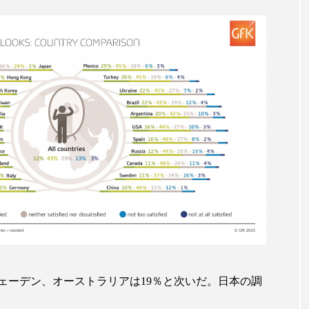
ップ
ケーススタディ
コグニティブヘルス
コスト
コミュニケーション
コルチゾール
サステナビリティ
サロンクレンジング
サロン戦略
サロン経営
スカルプケア
スキンケア
スキンケア 習慣
ス
マートウォッチ
スマートパッチ
スマートリング
セ
ソーシャルウェルネス
ソーシャルコマース
タン
ジタルデトックス
デトックス
ドライヤー 温度 髪 ダメー
ルーティン 金木犀
パーソナライズ
バーチャルメイク
ミメティクス
バイオミメティック
バクチオール
ェーデン、オーストラリアは19％と次いだ。日本の調