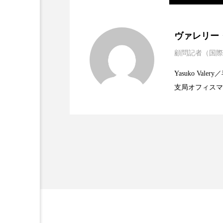
2025.06.11
世界の化粧品市場2025
ヴァレリー
顧問記者（国際
2023.06.30
資生堂、「女性研究者サ
題
Yasuko V
支局オフィスマ
2023.06.29
米バイオテクノロジー企
で米国西海岸の
に、米国欧州の
規ビジネスモデ