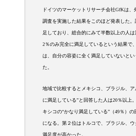
ドイツのマーケットリサーチ会社GfKは、
調査を実施した結果をこのほど発表した。
足しており、総合的にみて半数以上の人は
2％のみ完全に満足しているという結果で、
は、自分の容姿に全く満足していないとい
た。
AI
B2B
BeautyTech
アスタキサンチン
アスレ
地域で比較するとメキシコ、ブラジル、ア
インタビュー
インナービ
に満足している”と回答した人は20％以上
キシコの“かなり満足している”（49％）
ウェルネス
ウェルビーイ
になる。第２位はトルコで、ブラジル、ウ
カウンセラー
カウンセリ
満足度が高かった。