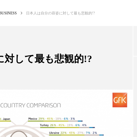
BUSINESS
日本人は自分の容姿に対して最も悲観的!?
NEW POST
カテゴリー毎の最新記事
対して最も悲観的!?
BUSINESS
PR