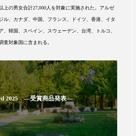
以上の男女合計27,000人を対象に実施された。アルゼ
ー
加工顔
労働環境
国内市場
国際市場
ジル、カナダ、中国、フランス、ドイツ、香港、イタ
香り
孤独
巡らせるケア
巡りケア
差別化
ア、韓国、スペイン、スウェーデン、台湾、トルコ、
抗酸化
抗酸化ケア
断食
新商品
日中関係
の調査対象国に含まれる。
梅雨
棚卸資産
汗ケア
温活スキンケア
物流問題
特殊メイク
猛暑
生物模倣
用
眠
睡眠 美容 金木犀
睡眠美容
秋
秋 冷え
 Award 2025 ―受賞商品発表―
対策
美容
美容テック
美容と政治
美容ビジ
美肌習慣
美脚習慣
老化
肌ケア
肌トラブ
律神経
花王
血行促進
過剰在庫
都市型美容