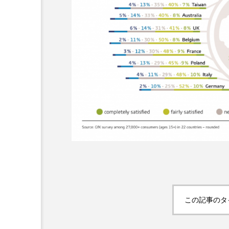
超が「ながら美容」を実
SNSの「加工顔」と美容医療
を有効に使いたい」が9
がもたらす可能性とこれか
2026.07.13
9
この記事のタ