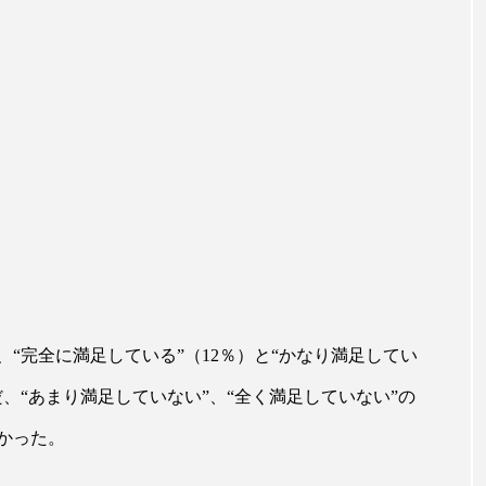
ハロウィン翌日 肌リセット
ヒアルロン酸
ビジネスモデ
フィトレチノール
プチ断食
ブルーオーシャン
ペアトリートメント
ヘッドスパ
ヘルスケア
ヘ
ア
ホルモン
マーケティング
マイクロスパ
メンズスキンケア
メンタルケア
メンタルヘルス
ェア
リサーチ
リナロール 効果
リラクゼーション
ローカル
ロンジェビティ
下半身美容
乾燥 
“完全に満足している”（12％）と“かなり満足してい
他者との再接続
企業・経済
価格改定
保湿
だ、“あまり満足していない”、“全く満足していない”の
免疫 肌
冬 UVケア
冬 美容 習慣
冬 髪 ツヤ 出す 
かった。
冬の印象美
冬の準備
冬美容
冷え対策