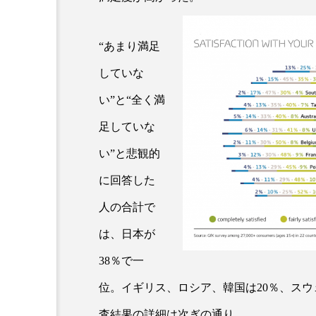
クレンジング
クローズア
“あまり満足
コネクテッド・ビューティ
していな
サプライチェーン
サプリ
い”と“全く満
スカルプ クレンジング 頻度
足していな
ストレス
スパ
ス
い”と悲観的
に回答した
セラミド保湿
セルフケア
人の合計で
ディープクレンジング
デ
は、日本が
ナイトプロテイン
ナイト
38％で一
バイオハッキング
バイオ
位。イギリス、ロシア、韓国は20％、スウ
査結果の詳細は次ぎの通り。