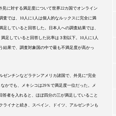
外見に対する満足度について世界22カ国でオンライン
調査では、10人に1人は個人的なルックスに完全に満
TAG LIST
満足していると回答した。日本人への調査結果では、
タグ一覧
満足していると回答した比率は３割以下。10人に1人
う結果で、調査対象国の中で最も不満足度が高かっ
ChatGPT
Gemini
Instagram
SaaS
SN
ジャーコスメ
アレルギー
アロマ
アンチエイジン
ルゼンチンなどラテンアメリカ諸国で、外見に“完全
ューティー 冷え
インナービューティーアワード2025受賞商品
。なかでも、メキシコは29％で満足度一位だった。メ
の回答者を入れると、ほぼ四分の三が満足していること
ング
エイジングケア
エクソソーム
オーガニック
クライナと続き、スペイン、ドイツ、アルゼンチンも
ング
カカイオイル
ガジェット
キーワード