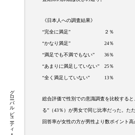
ハロウィン後スキンケア
ファシア
ファスティング
《日本人への調査結果》
プロンプト
ヘアケア
“完全に満足” ２％
“かなり満足” 24％
ポジショニング
ボディケ
“満足でも不満でもない” 36％
むくみ対策
むくみ改善
“あまりに満足していない” 25％
リカバリー
リカバリーウ
“全く満足していない” 13％
レチナール
レチノール
総合評価で性別での意識調査を比較すると、
乾燥対策
乾燥肌対策
る”（43％）が男女で同じ比率だった。た
健康寿命
光老化
回答率が女性の方が男性より数ポイント高
冬スキンケア
冬の乾燥肌