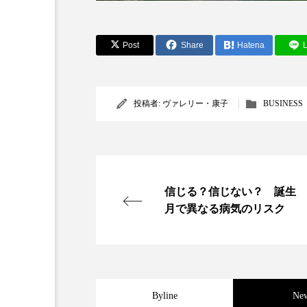
金木犀 スキンケア
金木犀
香りケア
香りの重ね使い
Post
Share
Hatena
L
髪 静電気 冬 対策
髪のバ
投稿者:
ヴァレリー・康子
BUSINESS
信じる？信じない？ 誕生
月で異なる病気のリスク
Byline
Ne