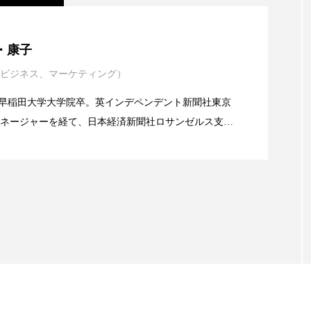
年展望：P&G・LVMH・ロレアルの戦略と日本企業の課
・康子
ビジネス、マーケティング）
イエンスグラント」の第16回受賞者決定
alery／早稲田大学大学院卒。英インデペンデント新聞社東京
ネージャーを経て、日本経済新聞社ロサンゼルス支局
業アミリス、CEO退任と世界的な人員削除を発表
流通、産業分野を専門に記者経験を積む。本紙では主
海外メーカー、ブランドの動向、海外市場の動向、新
ルなどを担当。現在はロンドンに在住