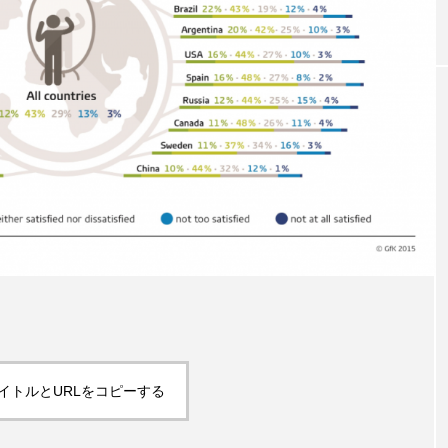
｜AI
GWI調査から読み解く2030年の都
青山メ
ら
市型スパ――身近なウェルネスの
玲 院
次世代モデル
見が切
療の新
2026.08.06
2026
FEATURED
注目の企画
イトルとURLをコピーする