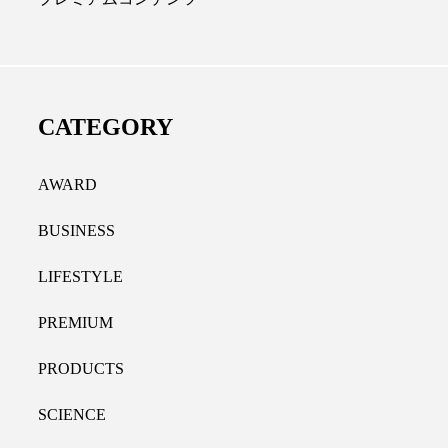
ディカルクリニック｜本郷
レチノール代替成分と
長：内科と循環器専門医の知
オールやレチナールなど
り拓く、再生医療と統合医
果と活用法
CATEGORY
たな価値
2026.07.30
.04.28
AWARD
BUSINESS
LIFESTYLE
PREMIUM
PRODUCTS
SCIENCE