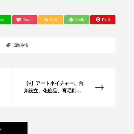
 香り 効果
需要予測
頭皮 保湿 ミスト おすすめ
香料
香水 レイヤリング
香水の持続
高市
ine
Pocket
RSS
feedly
Pin it
リア機能 とは
国際市場
【9】アートネイチャー、合
弁設立、化粧品、育毛剤、
ヘアケアなどを強化（上）
w