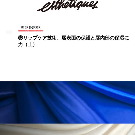
ローカル
ロンジェビティ
下半身美容
乾燥 対策 冬 スキンケア
乾燥対策
BUSINESS
⑱リップケア技術、唇表面の保護と唇内部の保湿に
乾燥肌対策
他者との再接続
企業・経済
力（上）
価格改定
保湿
保湿と香り
保湿成分
健康寿命
光老化
免疫 肌
冬 UVケア
冬 美容 習慣
冬 髪 ツヤ 出す 方法
冬 髪 乾燥 改善 方法
冬スキンケア
冬の乾燥肌
冬の印象美
冬の準備
冬美容
冷え対策