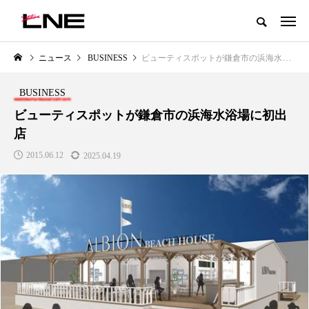
グローバルビューティ＆ヘルスケアビジネス誌
ニュース
BUSINESS
ビューティスポットが鎌倉市の浜海水浴場に初出店
NEW POST
カテゴリー毎の最新記事
BUSINESS
LIFESTYLE
BUSINESS
ビューティスポットが鎌倉市の浜海水浴場に初出
店
2015.06.12
2025.04.19
SNSの「加工顔」と美容医療｜AI
GWI調査から読み解く2030年の
」
がもたらす可能性とこれから
都市型スパ――身近なウェルネ
の次世代モデル
2026.07.13
2026.08.06