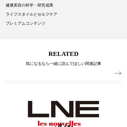
ペアトリートメント
ヘッドスパ
健康美容の科学・研究成果
ヘルスケア
ヘルスビューティー
ライフスタイルとセルフケア
プレミアムコンテンツ
ポジショニング
ボディケア
ホルモン
マーケティング
マイクロスパ
RELATED
マネジメント
むくみ対策
むくみ改善
気になるなら一緒に読んでほしい関連記事
メンズスキンケア
メンタルケア

メンタルヘルス
ライフスタイル
リカバリー
リカバリーウェア
リサーチ
リナロール 効果
リラクゼーション
リラックス効果
レチナール
レチノール