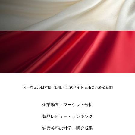
冷え性改善
加工アプリ
加工フィルター
加工顔
労働環境
国内市場
国際市場
地政学リスク
外出控え
夜 スキンケア 香り
孤独
巡らせるケア
巡りケア
差別化
廃棄ロス
成分
技術経営
技術転用
抗酸化
抗酸化ケア
断食
新商品
ヌーヴェル日本版（LNE）公式サイト with美容経済新聞
日中関係
日焼け止め
時間制限食
企業動向・マーケット分析
東洋医学
梅雨
棚卸資産
汗ケア
製品レビュー・ランキング
温活スキンケア
温活女子
温活習慣
健康美容の科学・研究成果