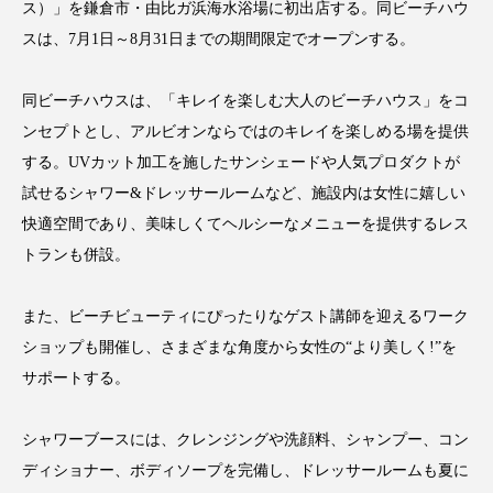
ス）」を鎌倉市・由比ガ浜海水浴場に初出店する。同ビーチハウ
アンチエイジング
アンチソリチュード
スは、7月1日～8月31日までの期間限定でオープンする。
インタビュー
インナービューティー 冷え
同ビーチハウスは、「キレイを楽しむ大人のビーチハウス」をコ
インナービューティーアワード2025受賞商品
ンセプトとし、アルビオンならではのキレイを楽しめる場を提供
する。UVカット加工を施したサンシェードや人気プロダクトが
ウェアラブルデバイス
ウェルネス
試せるシャワー&ドレッサールームなど、施設内は女性に嬉しい
快適空間であり、美味しくてヘルシーなメニューを提供するレス
ウェルビーイング
エイジングケア
トランも併設。
エクソソーム
オーガニック
オゾン
また、ビーチビューティにぴったりなゲスト講師を迎えるワーク
カウンセラー
カウンセリング
ショップも開催し、さまざまな角度から女性の“より美しく!”を
サポートする。
カカイオイル
ガジェット
キーワード
シャワーブースには、クレンジングや洗顔料、シャンプー、コン
クルエルティフリー
クレンジング
ディショナー、ボディソープを完備し、ドレッサールームも夏に