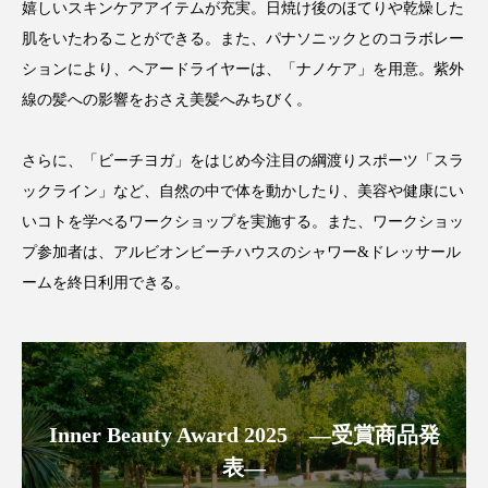
クローズアップ
ケーススタディ
嬉しいスキンケアアイテムが充実。日焼け後のほてりや乾燥した
肌をいたわることができる。また、パナソニックとのコラボレー
コグニティブヘルス
コスト削減
ションにより、ヘアードライヤーは、「ナノケア」を用意。紫外
線の髪への影響をおさえ美髪へみちびく。
コネクテッド・ビューティ
コミュニケーション
コルチゾール
サステナビリティ
さらに、「ビーチヨガ」をはじめ今注目の綱渡りスポーツ「スラ
ックライン」など、自然の中で体を動かしたり、美容や健康にい
サステナブル美容
サプライチェーン
いコトを学べるワークショップを実施する。また、ワークショッ
プ参加者は、アルビオンビーチハウスのシャワー&ドレッサール
サプリ
サロンクレンジング
サロン戦略
ームを終日利用できる。
サロン経営
サロン連略
シャネル
スカルプ クレンジング 頻度
スカルプケア
スキンケア
スキンケア 習慣
Inner Beauty Award 2025 ―受賞商品発
表―
スキンケアルーティン
ストレス
スパ