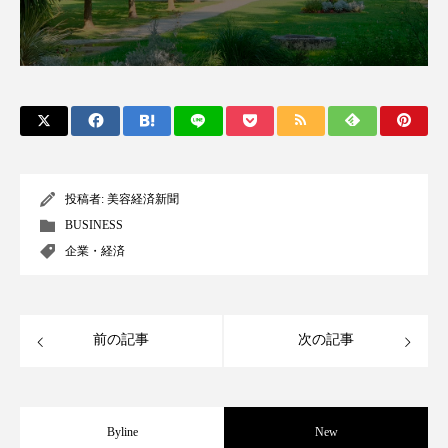
スマートウォッチ
スマートパッチ
スマートリング
セーフプレイス
セラミド
セラミド保湿
セルフケア
ソーシャルウェルネス
ソーシャルコマース
投稿者:
美容経済新聞
タンパク質
ディープクレンジング
BUSINESS
企業・経済
デジタルデトックス
デトックス
ドライヤー 温度 髪 ダメージ
ナイアシンアミド
前の記事
次の記事
ナイトプロテイン
ナイトルーティン 金木犀
パーソナライズ
バーチャルメイク
Byline
New