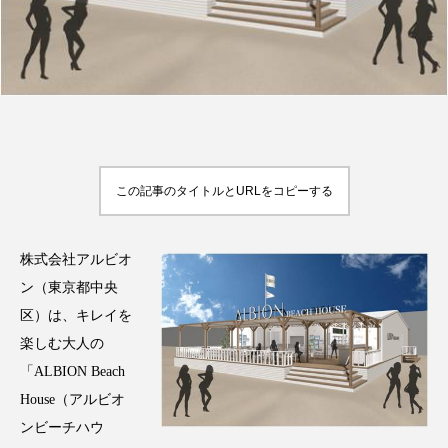
FEATURED
注目の企画
この記事のタイトルとURLをコピーする
TAG LIST
タグ一覧
株式会社アルビオ
AI
B2B
BeautyTech
ChatGPT
ン（東京都中央
区）は、キレイを
Gemini
Instagram
SaaS
SNS
楽しむ大人の
TikTok
アスタキサンチン
「ALBION Beach
House（アルビオ
アスレジャーコスメ
アレルギー
アロマ
ンビーチハウ