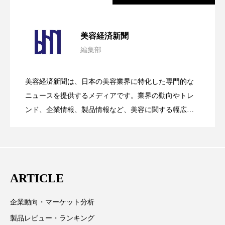
パーフェクト株式会社
バイオハッキング
パーフェクト社の「AI美容」事例｜「死
2026.08.04
バイオミメティクス
バイオミメティック
美容経済新聞
編集部
バクチオール
バリア機能
ハロウィ
花王、化粧品事業で棚卸資産38%削減
2026.07.28
の谷」克服と酷暑を商機に変えるB2B
ハロウィン後スキンケア
美容経済新聞は、日本の美容業界に特化した専門的な
【技術転用】ポーラの『顔画像解析AI』
2026.07.20
――AI需要予測で猛暑の欠品と過剰在庫
ニュースを提供するメディアです。業界の動向やトレ
SaaSモデル
ハロウィン翌日 肌リセット
ヒアルロン酸
ンド、企業情報、製品情報など、美容に関する幅広い
テーマを取り上げています。 編集部では、美容業界の
ビジネスモデル
ビタミンC誘導体
ファシア
が猛暑の建設現場に選ばれる理由
を防ぐDX戦略
取材や情報収集、分析を行い、業界内外の最新情報を
主に美容業界関係者に向けて発信しています。私たち
ファスティング
フィトレチノール
は「キレイをふやす」を企業理念として信頼性の高い
ARTICLE
プチ断食
ブルーオーシャン
情報提供を通じて美容業界の発展に貢献すべく努力し
ています。
フレグランス 冬
プロンプト
ヘアケア
企業動向・マーケット分析
製品レビュー・ランキング