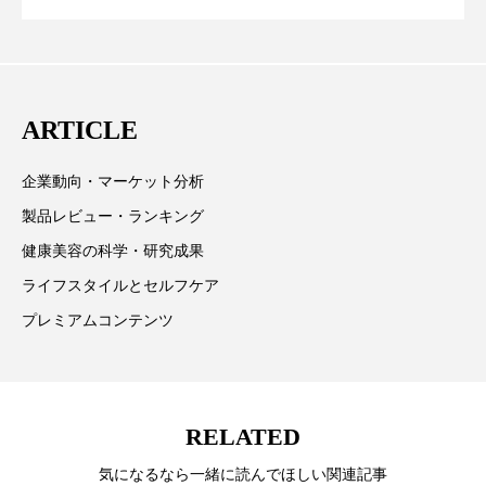
ペアトリートメント
ヘッドスパ
テーマを取り上げています。 編集部では、美容業界の
が猛暑の建設現場に選ばれる理由
を防ぐDX戦略
取材や情報収集、分析を行い、業界内外の最新情報を
ヘルスケア
ヘルスビューティー
主に美容業界関係者に向けて発信しています。私たち
は「キレイをふやす」を企業理念として信頼性の高い
ポジショニング
ボディケア
ホルモン
ARTICLE
情報提供を通じて美容業界の発展に貢献すべく努力し
マーケティング
マイクロスパ
ています。
企業動向・マーケット分析
マネジメント
むくみ対策
むくみ改善
製品レビュー・ランキング
健康美容の科学・研究成果
メンズスキンケア
メンタルケア
ライフスタイルとセルフケア
メンタルヘルス
ライフスタイル
プレミアムコンテンツ
リカバリー
リカバリーウェア
リサーチ
リナロール 効果
リラクゼーション
RELATED
リラックス効果
レチナール
レチノール
気になるなら一緒に読んでほしい関連記事