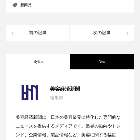
新商品
パーフェクト株式会社
バイオハッキング
バイオミメティクス
バイオミメティック
前の記事
次の記事
バクチオール
バリア機能
ハロウィ
ハロウィン後スキンケア
Byline
New
ハロウィン翌日 肌リセット
ヒアルロン酸
ビジネスモデル
ビタミンC誘導体
ファシア
パーフェクト社の「AI美容」事例｜「死
2026.08.04
美容経済新聞
ファスティング
フィトレチノール
編集部
花王、化粧品事業で棚卸資産38%削減
2026.07.28
の谷」克服と酷暑を商機に変えるB2B
プチ断食
ブルーオーシャン
美容経済新聞は、日本の美容業界に特化した専門的な
【技術転用】ポーラの『顔画像解析AI』
2026.07.20
フレグランス 冬
プロンプト
ヘアケア
――AI需要予測で猛暑の欠品と過剰在庫
ニュースを提供するメディアです。業界の動向やトレ
SaaSモデル
ンド、企業情報、製品情報など、美容に関する幅広い