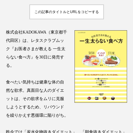
アンチエイジング
アンチソリチュード
この記事のタイトルとURLをコピーする
インタビュー
インナービューティー 冷え
株式会社KADOKAWA（東京都千
インナービューティーアワード2025受賞商品
代田区）は、レタスクラブムッ
ウェアラブルデバイス
ウェルネス
ク『お医者さまが教える 一生太
らない食べ方』を30日に発売す
ウェルビーイング
エイジングケア
る。
エクソソーム
オーガニック
オゾン
食べたい気持ちは健康な体の自
然な欲求。真面目な人のダイエ
カウンセラー
カウンセリング
ットは、その欲求をムリに克服
カカイオイル
ガジェット
キーワード
しようとするため、リバウンド
を繰りかえす悪循環に陥りがち。
クルエルティフリー
クレンジング
昨今では「炭水化物抜きダイエット」、「朝食抜きダイエット」