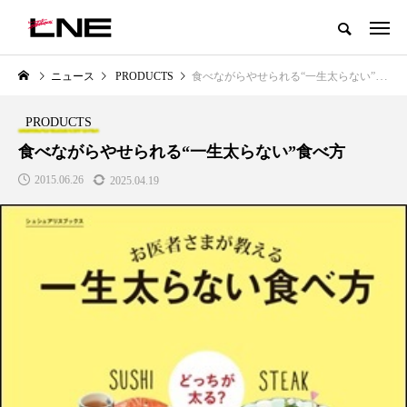
グローバルビューティ＆ヘルスケアビジネス誌
ニュース
PRODUCTS
食べながらやせられる“一生太らない”食べ方
NEW POST
カテゴリー毎の最新記事
PRODUCTS
LIFESTYLE
BUSINESS
食べながらやせられる“一生太らない”食べ方
2015.06.26
2025.04.19
SNSの「加工顔」と美容医療｜AI
GWI調査から読み解く2030年の
」
がもたらす可能性とこれから
都市型スパ――身近なウェルネ
の次世代モデル
2026.07.13
2026.08.06