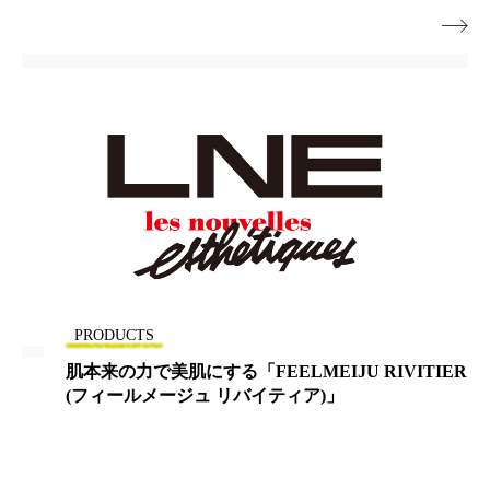

ローカル
ロンジェビティ
下半身美容
乾燥 対策 冬 スキンケア
乾燥対策
乾燥肌対策
他者との再接続
企業・経済
価格改定
保湿
保湿と香り
保湿成分
健康寿命
光老化
免疫 肌
冬 UVケア
冬 美容 習慣
PRODUCTS
冬 髪 ツヤ 出す 方法
冬 髪 乾燥 改善 方法
肌本来の力で美肌にする「FEELMEIJU RIVITIER
(フィールメージュ リバイティア)」
冬スキンケア
冬の乾燥肌
冬の印象美
冬の準備
冬美容
冷え対策