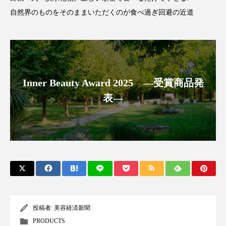
自然界のものをそのままいただくのが食べ過ぎ回避の近道
スマートウォッチ
スマートパッチ
スマートリング
セーフプレイス
セラミド
セラミド保湿
セルフケア
Inner Beauty Award 2025 ―受賞商品発
ソーシャルウェルネス
ソーシャルコマース
表―
タンパク質
ディープクレンジング
デジタルデトックス
デトックス
ドライヤー 温度 髪 ダメージ
ナイアシンアミド
ナイトプロテイン
ナイトルーティン 金木犀
投稿者:
美容経済新聞
パーソナライズ
バーチャルメイク
PRODUCTS