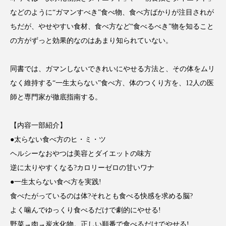
クローズアップ
ケーススタディ
などのように“ガマンすべき”食べ物、食べ方ばかりが注目されが
コグニティブヘルス
コスト削減
ちだが、やせやすい食材、食べ方など“食べるべき”物を知ること
の方がずっと効果的なのはあまり知られていない。
コネクテッド・ビューティ
コミュニケーション
同書では、ガマンしないできれいにやせる方法と、その体をムリ
コルチゾール
サステナビリティ
なく維持する“一生太らない”食べ方、体のつくり方を、12人の医
師と専門家が徹底指南する。
サステナブル美容
サプライチェーン
サプリ
サロンクレンジング
サロン戦略
【内容一部紹介】
●太らない食べ方のヒ・ミ・ツ
サロン経営
サロン連略
シャネル
ヘルシーなおやつは美容とダイエットの味方
逆に太りやすくなる?カロリーゼロの甘いワナ
スカルプ クレンジング 頻度
スカルプケア
●一生太らない食べ方を実践!
スキンケア
スキンケア 習慣
食べたがっているのは体?それとも食べる快感を求める脳?
よく噛んでゆっくり食べるだけで劇的にやせる!
スキンケアルーティン
ストレス
スパ
野菜→肉→炭水化物。正しい順番で食べるだけでやせる!