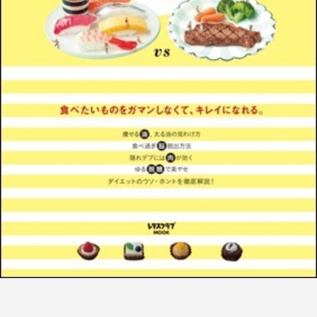
FEATURED
注目の企画
TAG LIST
タグ一覧
AI
B2B
BeautyTech
ChatGPT
Gemini
Instagram
SaaS
SNS
TikTok
アスタキサンチン
アスレジャーコスメ
アレルギー
アロマ