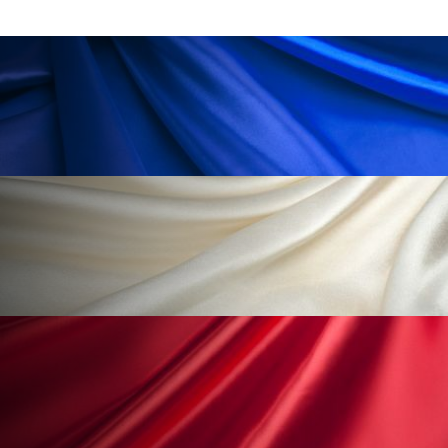
冷え性改善
加工アプリ
加工フィルター
加工顔
労働環境
国内市場
国際市場
地政学リスク
外出控え
夜 スキンケア 香り
孤独
巡らせるケア
巡りケア
差別化
廃棄ロス
成分
技術経営
技術転用
抗酸化
抗酸化ケア
断食
新商品
日中関係
日焼け止め
時間制限食
東洋医学
梅雨
棚卸資産
汗ケア
温活スキンケア
温活女子
温活習慣