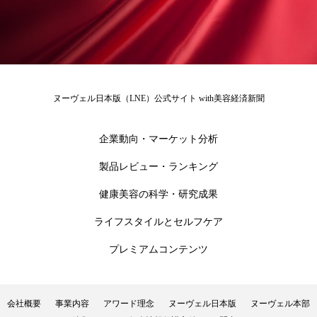
為替相場
熱中症対策
物流問題
特殊メイク
猛暑
生物模倣
用語辞典
男性美容
画像解析
発酵
睡眠
ヌーヴェル日本版（LNE）公式サイト with美容経済新聞
睡眠 美容 金木犀
睡眠美容
秋
秋 冷え
筋膜
精油
素髪ケア やり方
企業動向・マーケット分析
製品レビュー・ランキング
紫外線対策
美容
美容テック
健康美容の科学・研究成果
美容と政治
美容ビジネス
美容医療
ライフスタイルとセルフケア
美容業界
美的感覚
美肌習慣
プレミアムコンテンツ
美脚習慣
老化
肌ケア
肌トラブル
会社概要
事業内容
アワード理念
ヌーヴェル日本版
ヌーヴェル本部
肌バリア
肌荒れ防止
脳
自律神経