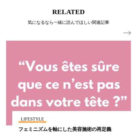
RELATED
ローカル
ロンジェビティ
下半身美容
気になるなら一緒に読んでほしい関連記事
乾燥 対策 冬 スキンケア
乾燥対策

乾燥肌対策
他者との再接続
企業・経済
価格改定
保湿
保湿と香り
保湿成分
健康寿命
光老化
免疫 肌
冬 UVケア
冬 美容 習慣
冬 髪 ツヤ 出す 方法
冬 髪 乾燥 改善 方法
冬スキンケア
冬の乾燥肌
冬の印象美
LIFESTYLE
冬の準備
冬美容
冷え対策
フェミニズムを軸にした美容施術の再定義