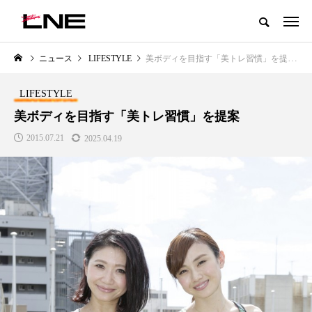
グローバルビューティ＆ヘルスケアビジネス誌
ニュース
LIFESTYLE
美ボディを目指す「美トレ習慣」を提案
NEW POST
カテゴリー毎の最新記事
LIFESTYLE
LIFESTYLE
BUSINESS
美ボディを目指す「美トレ習慣」を提案
2015.07.21
2025.04.19
SNSの「加工顔」と美容医療｜AI
GWI調査から読み解く2030年の
」
がもたらす可能性とこれから
都市型スパ――身近なウェルネ
の次世代モデル
2026.07.13
2026.08.06