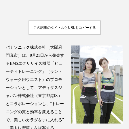
アンチエイジング
アンチソリチュード
インタビュー
インナービューティー 冷え
この記事のタイトルとURLをコピーする
インナービューティーアワード2025受賞商品
ウェアラブルデバイス
ウェルネス
パナソニック株式会社（大阪府
門真市）は、9月21日から発売す
ウェルビーイング
エイジングケア
るEMSエクササイズ機器「ビュ
ーティトレーニング」（ラン・
エクソソーム
オーガニック
オゾン
ウォーク用ウエスト）のプロモ
ーションとして、アディダスジ
カウンセラー
カウンセリング
ャパン株式会社（東京都港区）
カカイオイル
ガジェット
キーワード
とコラボレーションし、“トレー
ニングの質と効率を変えること
クルエルティフリー
クレンジング
で、美しいカラダを手に入れる”
「美トレ習慣」を提案する。