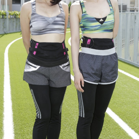
FEATURED
注目の企画
TAG LIST
タグ一覧
AI
B2B
BeautyTech
ChatGPT
Gemini
Instagram
SaaS
SNS
TikTok
アスタキサンチン
アスレジャーコスメ
アレルギー
アロマ