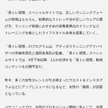
クローズアップ
ケーススタディ
コグニティブヘルス
コスト削減
「美トレ習慣」スペシャルサイトでは、正しいランニングフォー
ムの啓発はもちろん、効果的なストレッチ法や正しいウェアの選
コネクテッド・ビューティ
コミュニケーション
び方、ランニング前後におすすめの栄養素満点のドリンクなど、
トレーニングを核としたライフスタイル全体を提案していく。
コルチゾール
サステナビリティ
「美トレ習慣」のプログラムは、アディダスランニングアドバイ
サステナブル美容
サプライチェーン
ザーの市橋有里氏と湯田友美氏が監修。「美トレ習慣」スペシャ
サプリ
サロンクレンジング
サロン戦略
ルサイトでは、8月下旬以降、2人が出演する「美トレ習慣」動画
コンテンツを公開予定だ。
サロン経営
サロン連略
シャネル
昨今、多くの女性タレントが引き締まったウエストをインスタグ
スカルプ クレンジング 頻度
スカルプケア
ラムなどにアップしニュースになるなど、女性の「腹筋」が話題
スキンケア
スキンケア 習慣
となっている。
スキンケアルーティン
ストレス
スパ
パナソニックでは、今回のプロモーション開始に先んじて、全国