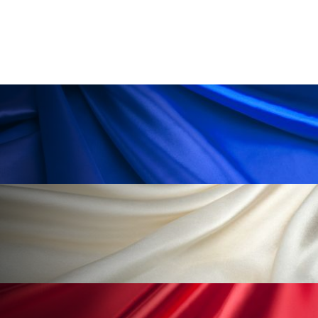
冷え性改善
加工アプリ
加工フィルター
加工顔
労働環境
国内市場
国際市場
地政学リスク
外出控え
夜 スキンケア 香り
孤独
巡らせるケア
巡りケア
差別化
廃棄ロス
成分
技術経営
技術転用
抗酸化
抗酸化ケア
断食
新商品
日中関係
日焼け止め
時間制限食
東洋医学
梅雨
棚卸資産
汗ケア
温活スキンケア
温活女子
温活習慣