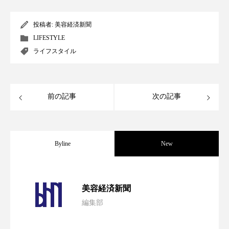
パーフェクト株式会社
バイオハッキング
投稿者:
美容経済新聞
バイオミメティクス
バイオミメティック
LIFESTYLE
ライフスタイル
バクチオール
バリア機能
ハロウィ
ハロウィン後スキンケア
前の記事
次の記事
ハロウィン翌日 肌リセット
ヒアルロン酸
ビジネスモデル
ビタミンC誘導体
ファシア
Byline
New
ファスティング
フィトレチノール
パーフェクト社の「AI美容」事例｜「死
2026.08.04
プチ断食
ブルーオーシャン
美容経済新聞
編集部
フレグランス 冬
プロンプト
ヘアケア
花王、化粧品事業で棚卸資産38%削減
2026.07.28
の谷」克服と酷暑を商機に変えるB2B