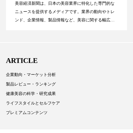
ペアトリートメント
ヘッドスパ
美容経済新聞は、日本の美容業界に特化した専門的な
【技術転用】ポーラの『顔画像解析AI』
2026.07.20
――AI需要予測で猛暑の欠品と過剰在庫
ニュースを提供するメディアです。業界の動向やトレ
SaaSモデル
ヘルスケア
ヘルスビューティー
ンド、企業情報、製品情報など、美容に関する幅広い
テーマを取り上げています。 編集部では、美容業界の
ポジショニング
ボディケア
ホルモン
が猛暑の建設現場に選ばれる理由
を防ぐDX戦略
取材や情報収集、分析を行い、業界内外の最新情報を
マーケティング
マイクロスパ
主に美容業界関係者に向けて発信しています。私たち
は「キレイをふやす」を企業理念として信頼性の高い
マネジメント
むくみ対策
むくみ改善
ARTICLE
情報提供を通じて美容業界の発展に貢献すべく努力し
ています。
メンズスキンケア
メンタルケア
企業動向・マーケット分析
製品レビュー・ランキング
メンタルヘルス
ライフスタイル
健康美容の科学・研究成果
リカバリー
リカバリーウェア
リサーチ
ライフスタイルとセルフケア
プレミアムコンテンツ
リナロール 効果
リラクゼーション
リラックス効果
レチナール
レチノール