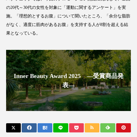
の20代～30代の女性を対象に「運動に関するアンケート」を実
スマートウォッチ
スマートパッチ
施。「理想的とするお腹」について聞いたところ、「余分な脂肪
がなく、適度に筋肉があるお腹」を支持する人が8割を超える結
スマートリング
セーフプレイス
セラミド
果となっている。
セラミド保湿
セルフケア
ソーシャルウェルネス
ソーシャルコマース
タンパク質
ディープクレンジング
Inner Beauty Award 2025 ―受賞商品発
デジタルデトックス
デトックス
表―
ドライヤー 温度 髪 ダメージ
ナイアシンアミド
ナイトプロテイン
ナイトルーティン 金木犀
パーソナライズ
バーチャルメイク