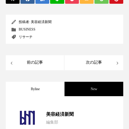
スマートウォッチ
スマートパッチ
投稿者:
美容経済新聞
スマートリング
セーフプレイス
セラミド
BUSINESS
リサーチ
セラミド保湿
セルフケア
ソーシャルウェルネス
ソーシャルコマース
前の記事
次の記事
タンパク質
ディープクレンジング
デジタルデトックス
デトックス
Byline
New
ドライヤー 温度 髪 ダメージ
ナイアシンアミド
ナイトプロテイン
ナイトルーティン 金木犀
パーフェクト社の「AI美容」事例｜「死
2026.08.04
美容経済新聞
パーソナライズ
バーチャルメイク
編集部
花王、化粧品事業で棚卸資産38%削減
2026.07.28
の谷」克服と酷暑を商機に変えるB2B