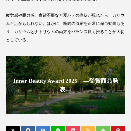
クローズアップ
ケーススタディ
コグニティブヘルス
コスト削減
疲労感や脱力感、食欲不振など夏バテの症状が現れたら、カリウ
ム不足かもしれない。ほかに、筋肉の収縮を正常に保つ効果もあ
コネクテッド・ビューティ
コミュニケーション
り、カリウムとナトリウムの両方をバランス良く摂ることが大切
としている。
コルチゾール
サステナビリティ
サステナブル美容
サプライチェーン
サプリ
サロンクレンジング
サロン戦略
Inner Beauty Award 2025 ―受賞商品発
サロン経営
サロン連略
シャネル
表―
スカルプ クレンジング 頻度
スカルプケア
スキンケア
スキンケア 習慣
スキンケアルーティン
ストレス
スパ