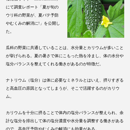
アンチエイジング
アンチソリチュード
にて調査レポート「夏が旬の
ウリ科の野菜が、夏バテ予防
インタビュー
インナービューティー 冷え
やむくみの解消に!」を公開し
た。
インナービューティーアワード2025受賞商品
ウェアラブルデバイス
ウェルネス
瓜科の野菜に共通していることは、水分量とカリウムが多いこと
が挙げられる。夏の暑さで体にこもった熱を冷まし、体の水分や
ウェルビーイング
エイジングケア
塩分バランスを整えてくれる働きがあるのが特徴だ。
エクソソーム
オーガニック
オゾン
ナトリウム（塩分）は体に必要なミネラルとはいえ、摂りすぎる
と高血圧の原因となってしまうが、そこで活躍するのがカリウ
カウンセラー
カウンセリング
ム。
カカイオイル
ガジェット
キーワード
カリウムを十分に摂ることで体内の塩分バランスが整えられ、余
クルエルティフリー
クレンジング
計な塩分を排出して体の塩分濃度や水分量を調整する働きがある
ので、高血圧予防やむくみの解消にも効果がある。