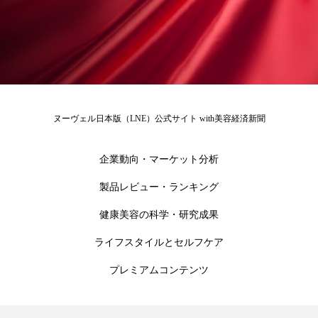
冷え性改善
加工アプリ
加工フィルター
加工顔
労働環境
国内市場
国際市場
地政学リスク
外出控え
夜 スキンケア 香り
孤独
巡らせるケア
巡りケア
差別化
ヌーヴェル日本版（LNE）公式サイト with美容経済新聞
廃棄ロス
成分
技術経営
技術転用
企業動向・マーケット分析
抗酸化
抗酸化ケア
断食
新商品
製品レビュー・ランキング
健康美容の科学・研究成果
日中関係
日焼け止め
時間制限食
ライフスタイルとセルフケア
東洋医学
梅雨
棚卸資産
汗ケア
プレミアムコンテンツ
温活スキンケア
温活女子
温活習慣