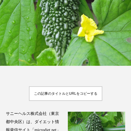
FEATURED
注目の企画
TAG LIST
タグ一覧
AI
B2B
BeautyTech
ChatGPT
この記事のタイトルとURLをコピーする
Gemini
Instagram
SaaS
SNS
TikTok
アスタキサンチン
サニーヘルス株式会社（東京
都中央区）は、ダイエット情
アスレジャーコスメ
アレルギー
アロマ
報発信サイト「microdiet.net」