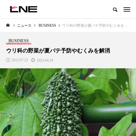
グローバルビューティ＆ヘルスケアビジネス誌
ニュース
BUSINESS
ウリ科の野菜が夏バテ予防やむくみを解消
NEW POST
カテゴリー毎の最新記事
BUSINESS
LIFESTYLE
BUSINESS
ウリ科の野菜が夏バテ予防やむくみを解消
2015.07.22
2025.04.19
SNSの「加工顔」と美容医療｜AI
GWI調査から読み解く2030年の
」
がもたらす可能性とこれから
都市型スパ――身近なウェルネ
の次世代モデル
2026.07.13
2026.08.06