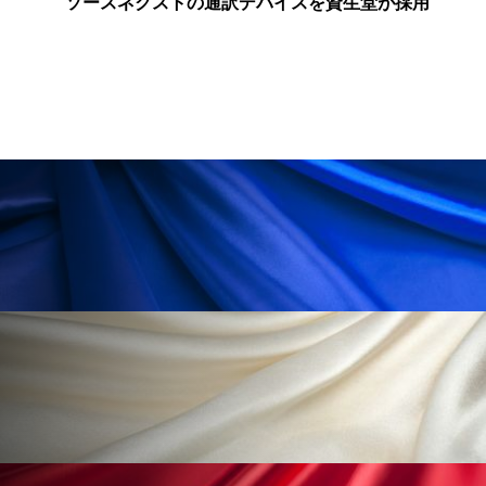
ソースネクストの通訳デバイスを資生堂が採用
ローカル
ロンジェビティ
下半身美容
乾燥 対策 冬 スキンケア
乾燥対策
乾燥肌対策
他者との再接続
企業・経済
価格改定
保湿
保湿と香り
保湿成分
健康寿命
光老化
免疫 肌
冬 UVケア
冬 美容 習慣
冬 髪 ツヤ 出す 方法
冬 髪 乾燥 改善 方法
冬スキンケア
冬の乾燥肌
冬の印象美
冬の準備
冬美容
冷え対策