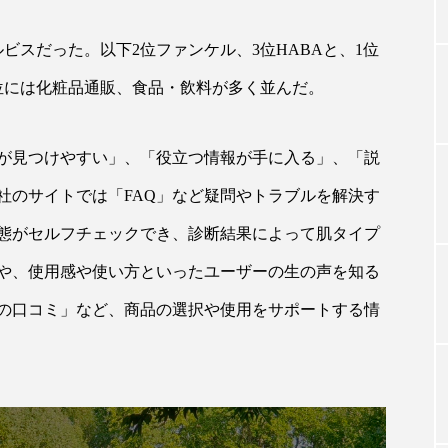
ビスだった。以下2位ファンケル、3位HABAと、1位
TAG LIST
位には化粧品通販、食品・飲料が多く並んだ。
タグ一覧
が見つけやすい」、「役立つ情報が手に入る」、「説
社のサイトでは「FAQ」など疑問やトラブルを解決す
ChatGPT
Gemini
Instagram
SaaS
SN
態がセルフチェックでき、診断結果によって肌タイプ
や、使用感や使い方といったユーザーの生の声を知る
ジャーコスメ
アレルギー
アロマ
アンチエイジン
の口コミ」など、商品の選択や使用をサポートする情
ューティー 冷え
インナービューティーアワード2025受賞商品
ング
エイジングケア
エクソソーム
オーガニック
ング
カカイオイル
ガジェット
キーワード