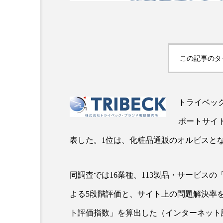
超が「ながら美容」を実
SNSの「加工顔」と美容医療
を有効に使いたい」が9
がもたらす可能性とこれか
この記事のタ
2026.07.13
9
トライベッ
ポートサイト
表した。1位は、化粧品通販のオルビスと
同調査では16業種、113製品・サービス
よる5段階評価と、サイト上の問題解決率
ト評価指数」を算出した（インターネット