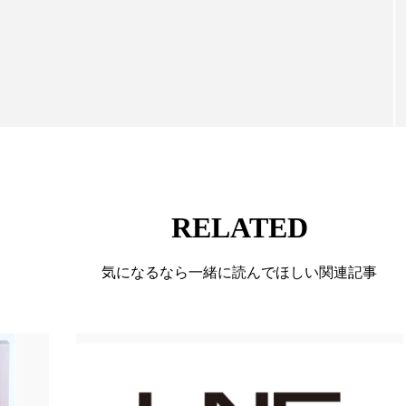
向けて発信しています。私たちは「キレイをふやす」
ー
加工顔
労働環境
国内市場
国際市場
て信頼性の高い情報提供を通じて美容業界の発展に貢
ています。
香り
孤独
巡らせるケア
巡りケア
差別化
抗酸化
抗酸化ケア
断食
新商品
日中関係
梅雨
棚卸資産
汗ケア
温活スキンケア
物流問題
特殊メイク
猛暑
生物模倣
用
RELATED
眠
睡眠 美容 金木犀
睡眠美容
秋
秋 冷え
気になるなら一緒に読んでほしい関連記事
対策
美容
美容テック
美容と政治
美容ビジ
美肌習慣
美脚習慣
老化
肌ケア
肌トラブ
律神経
花王
血行促進
過剰在庫
都市型美容