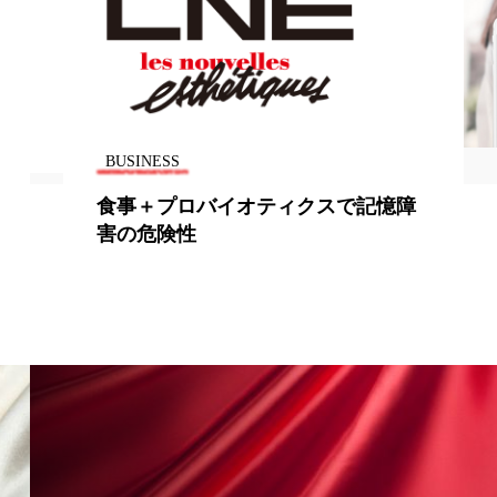
香り
香り メンタルケア
政権
高齢社会
BUSINESS
食事＋プロバイオティクスで記憶障
害の危険性