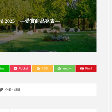
ップ
ケーススタディ
コグニティブヘルス
コスト
コミュニケーション
コルチゾール
サステナビリティ
 Award 2025 ―受賞商品発表―
サロンクレンジング
サロン戦略
サロン経営
スカルプケア
スキンケア
スキンケア 習慣
ス
マートウォッチ
スマートパッチ
スマートリング
セ
ソーシャルウェルネス
ソーシャルコマース
タン
ine
Pocket
RSS
feedly
Pin it
ジタルデトックス
デトックス
ドライヤー 温度 髪 ダメー
ルーティン 金木犀
パーソナライズ
バーチャルメイク
企業・経済
ミメティクス
バイオミメティック
バクチオール