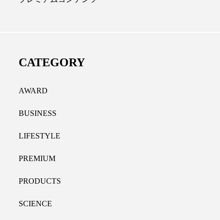
ディカルクリニック｜本郷
レチノール代替成分と
長：内科と循環器専門医の知
オールやレチナールなど
り拓く、再生医療と統合医
果と活用法
CATEGORY
たな価値
2026.07.30
.04.28
AWARD
BUSINESS
LIFESTYLE
PREMIUM
PRODUCTS
SCIENCE