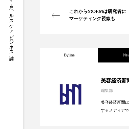
グローバルビューティ＆ヘルスケアビジネス誌
ハロウィン後スキンケア
これからのOEMは研究者に
ファシア
ファスティング
マーケティング視線も
プロンプト
ヘアケア
ポジショニング
ボディケ
Byline
Ne
むくみ対策
むくみ改善
リカバリー
リカバリーウ
2026.08.04
パーフェクト社の「AI
美容経済新
レチナール
レチノール
編集部
2026.07.28
花王、化粧品事業で棚卸
SaaSモデル
乾燥対策
乾燥肌対策
美容経済新聞は
するメディアで
健康寿命
光老化
2026.07.20
【技術転用】ポーラの『
を防ぐDX戦略
ど、美容に関す
冬スキンケア
冬の乾燥肌
容業界の取材や