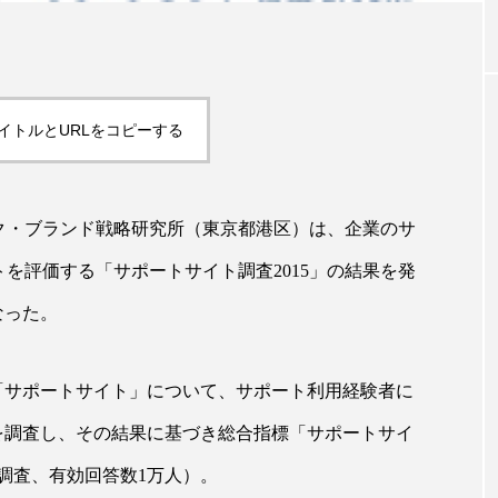
｜AI
GWI調査から読み解く2030年の都
青山メ
ら
市型スパ――身近なウェルネスの
玲 院
次世代モデル
見が切
イトルとURLをコピーする
療の新
2026.08.06
2026
ク・ブランド戦略研究所（東京都港区）は、企業のサ
を評価する「サポートサイト調査2015」の結果を発
FEATURED
なった。
注目の企画
の「サポートサイト」について、サポート利用経験者に
を調査し、その結果に基づき総合指標「サポートサイ
調査、有効回答数1万人）。