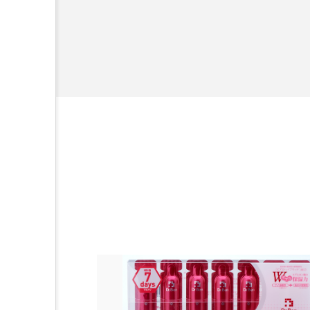
容業界関係者に
加工アプリ
加工フィルタ
を企業理念とし
献すべく努力し
外出控え
夜 スキンケア 
技術経営
技術転用
時間制限食
東洋医学
為替相場
熱中症対策
画像解析
発酵
睡
素髪ケア やり方
紫外線
美容業界
美的感覚
肌荒れ防止
脳
自