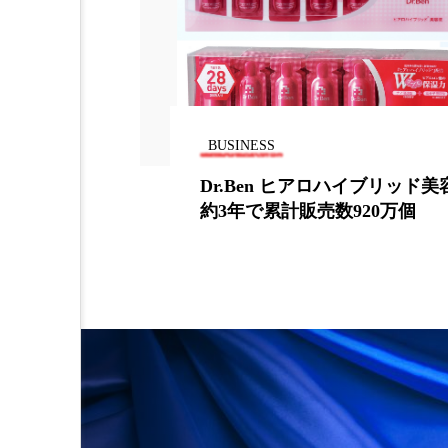
金木犀 スキンケア
金木犀
香りケア
香りの重ね使い
髪 静電気 冬 対策
髪のバ
BUSINESS
名古屋大学が
Dr.Ben ヒアロハイブリッド
バリア機能を
約3年で累計販売数920万個
果を発見！