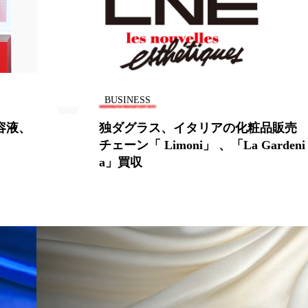
 香り 効果
需要予測
頭皮 保湿 ミスト おすすめ
香料
香水 レイヤリング
香水の持続
高市
リア機能 とは
BUSINESS
美容液、
独ダグラス、イタリアの化粧品販売
チェーン「 Limoni」 、「La Gardeni
a」買収