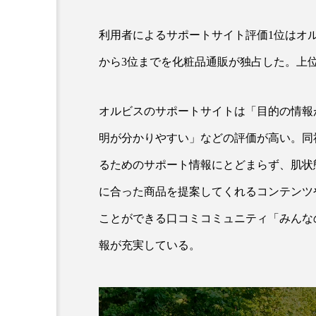
利用者によるサポートサイト評価1位はオル
から3位までを化粧品通販が独占した。上
オルビスのサポートサイトは「目的の情報
明が分かりやすい」などの評価が高い。同
AI
B2B
BeautyTech
るためのサポート情報にとどまらず、肌状
に合った商品を提案してくれるコンテンツ
アスタキサンチン
アスレ
ことができる口コミコミュニティ「みんな
インタビュー
インナービ
報が充実している。
ウェルネス
ウェルビーイ
カウンセラー
カウンセリ