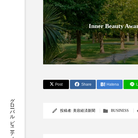
クレンジング
クローズア
コネクテッド・ビューティ
Inner Beauty
サプライチェーン
サプリ
スカルプ クレンジング 頻度
ストレス
スパ
ス
セラミド保湿
セルフケア
Post
Share
Hatena
L
ディープクレンジング
デ
ナイトプロテイン
ナイト
投稿者:
美容経済新聞
BUSINESS
バイオハッキング
バイオ