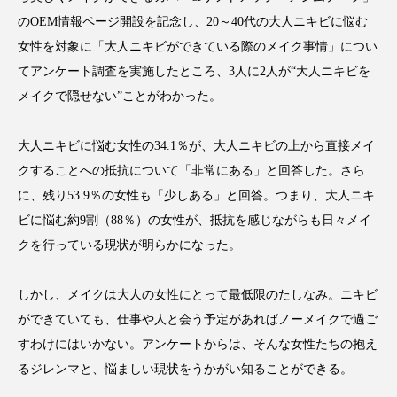
アンチエイジング
アンチソリチュード
のOEM情報ページ開設を記念し、20～40代の大人ニキビに悩む
女性を対象に「大人ニキビができている際のメイク事情」につい
インタビュー
インナービューティー 冷え
てアンケート調査を実施したところ、3人に2人が“大人ニキビを
メイクで隠せない”ことがわかった。
インナービューティーアワード2025受賞商品
ウェアラブルデバイス
ウェルネス
大人ニキビに悩む女性の34.1％が、大人ニキビの上から直接メイ
クすることへの抵抗について「非常にある」と回答した。さら
ウェルビーイング
エイジングケア
に、残り53.9％の女性も「少しある」と回答。つまり、大人ニキ
ビに悩む約9割（88％）の女性が、抵抗を感じながらも日々メイ
エクソソーム
オーガニック
オゾン
クを行っている現状が明らかになった。
カウンセラー
カウンセリング
しかし、メイクは大人の女性にとって最低限のたしなみ。ニキビ
カカイオイル
ガジェット
キーワード
ができていても、仕事や人と会う予定があればノーメイクで過ご
すわけにはいかない。アンケートからは、そんな女性たちの抱え
クルエルティフリー
クレンジング
るジレンマと、悩ましい現状をうかがい知ることができる。