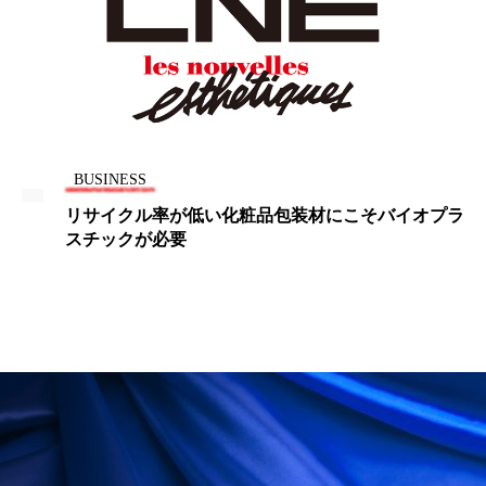
ローカル
ロンジェビティ
下半身美容
乾燥 対策 冬 スキンケア
乾燥対策
乾燥肌対策
他者との再接続
企業・経済
BUSINESS
価格改定
保湿
保湿と香り
保湿成分
リサイクル率が低い化粧品包装材にこそバイオプラ
スチックが必要
健康寿命
光老化
免疫 肌
冬 UVケア
冬 美容 習慣
冬 髪 ツヤ 出す 方法
冬 髪 乾燥 改善 方法
冬スキンケア
冬の乾燥肌
冬の印象美
冬の準備
冬美容
冷え対策