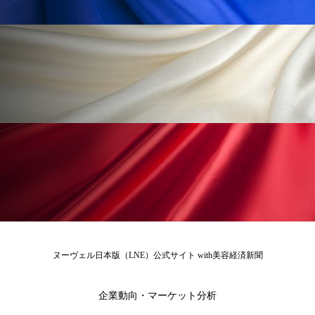
冷え性改善
加工アプリ
加工フィルター
加工顔
労働環境
国内市場
国際市場
地政学リスク
外出控え
夜 スキンケア 香り
孤独
巡らせるケア
巡りケア
差別化
廃棄ロス
成分
技術経営
技術転用
抗酸化
抗酸化ケア
断食
新商品
日中関係
日焼け止め
時間制限食
東洋医学
梅雨
棚卸資産
汗ケア
ヌーヴェル日本版（LNE）公式サイト with美容経済新聞
温活スキンケア
温活女子
温活習慣
企業動向・マーケット分析