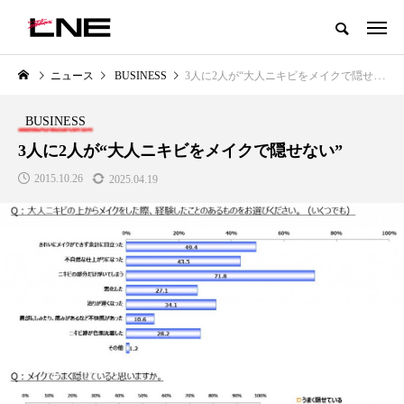
グローバルビューティ＆ヘルスケアビジネス誌
ニュース
BUSINESS
3人に2人が“大人ニキビをメイクで隠せない”
NEW POST
カテゴリー毎の最新記事
BUSINESS
LIFESTYLE
BUSINESS
3人に2人が“大人ニキビをメイクで隠せない”
2015.10.26
2025.04.19
SNSの「加工顔」と美容医療｜AI
GWI調査から読み解く2030年の
」
がもたらす可能性とこれから
都市型スパ――身近なウェルネ
の次世代モデル
2026.07.13
2026.08.06