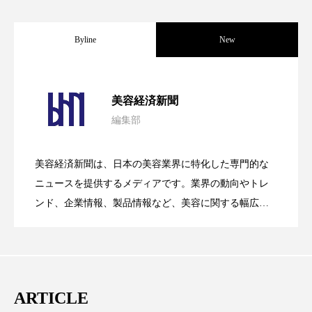
パーフェクト株式会社
バイオハッキング
Byline
New
バイオミメティクス
バイオミメティック
バクチオール
バリア機能
ハロウィ
パーフェクト社の「AI美容」事例｜「死
2026.08.04
美容経済新聞
ハロウィン後スキンケア
編集部
花王、化粧品事業で棚卸資産38%削減
2026.07.28
の谷」克服と酷暑を商機に変えるB2B
ハロウィン翌日 肌リセット
ヒアルロン酸
美容経済新聞は、日本の美容業界に特化した専門的な
ビジネスモデル
ビタミンC誘導体
ファシア
【技術転用】ポーラの『顔画像解析AI』
2026.07.20
――AI需要予測で猛暑の欠品と過剰在庫
ニュースを提供するメディアです。業界の動向やトレ
SaaSモデル
ンド、企業情報、製品情報など、美容に関する幅広い
ファスティング
フィトレチノール
テーマを取り上げています。 編集部では、美容業界の
が猛暑の建設現場に選ばれる理由
を防ぐDX戦略
取材や情報収集、分析を行い、業界内外の最新情報を
プチ断食
ブルーオーシャン
主に美容業界関係者に向けて発信しています。私たち
フレグランス 冬
プロンプト
ヘアケア
は「キレイをふやす」を企業理念として信頼性の高い
ARTICLE
情報提供を通じて美容業界の発展に貢献すべく努力し