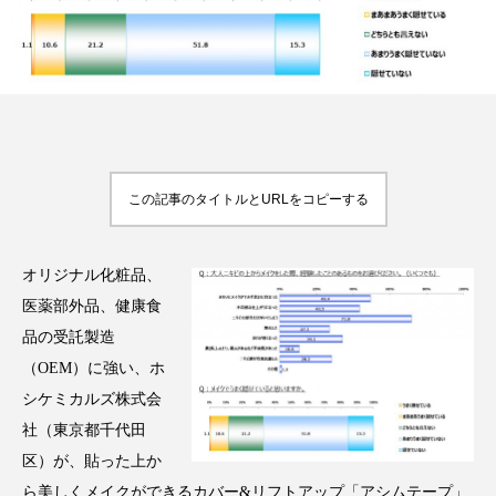
FEATURED
注目の企画
この記事のタイトルとURLをコピーする
TAG LIST
タグ一覧
オリジナル化粧品、
AI
B2B
BeautyTech
ChatGPT
医薬部外品、健康食
品の受託製造
Gemini
Instagram
SaaS
SNS
（OEM）に強い、ホ
シケミカルズ株式会
TikTok
アスタキサンチン
社（東京都千代田
区）が、貼った上か
アスレジャーコスメ
アレルギー
アロマ
ら美しくメイクができるカバー&リフトアップ「アシムテープ」