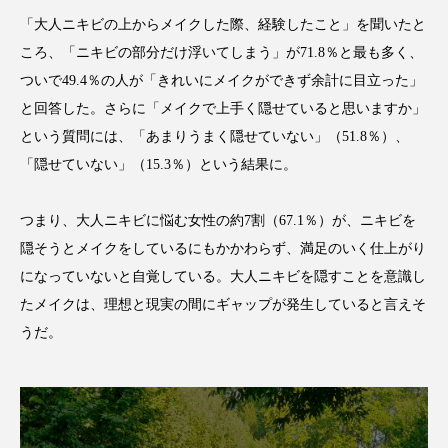
クローズアップ
ケーススタディ
「大人ニキビの上からメイクした際、経験したこと」を聞いたと
コグニティブヘルス
コスト削減
ころ、「ニキビの部分だけ浮いてしまう」が71.8％と最も多く、
ついで49.4％の人が「きれいにメイクができず余計に目立った」
コネクテッド・ビューティ
コミュニケーション
と回答した。さらに「メイクで上手く隠せていると思いますか」
という質問には、「あまりうまく隠せていない」（51.8％）、
コルチゾール
サステナビリティ
「隠せていない」（15.3％）という結果に。
サステナブル美容
サプライチェーン
つまり、大人ニキビに悩む女性の約7割（67.1％）が、ニキビを
サプリ
サロンクレンジング
サロン戦略
隠そうとメイクをしているにもかかわらず、満足のいく仕上がり
になっていないと自覚している。大人ニキビを隠すことを意識し
サロン経営
サロン連略
シャネル
たメイクは、理想と現実の間にギャップが発生していると言えそ
うだ。
スカルプ クレンジング 頻度
スカルプケア
スキンケア
スキンケア 習慣
スキンケアルーティン
ストレス
スパ