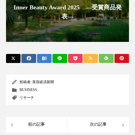
Inner Beauty Award 2025 ―受賞商品発
スマートウォッチ
スマートパッチ
表―
スマートリング
セーフプレイス
セラミド
セラミド保湿
セルフケア
ソーシャルウェルネス
ソーシャルコマース
タンパク質
ディープクレンジング
投稿者:
美容経済新聞
デジタルデトックス
デトックス
BUSINESS
ドライヤー 温度 髪 ダメージ
ナイアシンアミド
リサーチ
ナイトプロテイン
ナイトルーティン 金木犀
前の記事
次の記事
パーソナライズ
バーチャルメイク