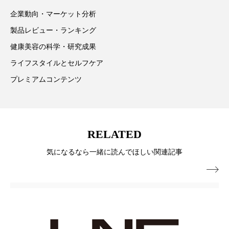
ペアトリートメント
ヘッドスパ
ています。
企業動向・マーケット分析
ヘルスケア
ヘルスビューティー
製品レビュー・ランキング
健康美容の科学・研究成果
ポジショニング
ボディケア
ホルモン
ライフスタイルとセルフケア
マーケティング
マイクロスパ
プレミアムコンテンツ
マネジメント
むくみ対策
むくみ改善
メンズスキンケア
メンタルケア
RELATED
メンタルヘルス
ライフスタイル
気になるなら一緒に読んでほしい関連記事

リカバリー
リカバリーウェア
リサーチ
リナロール 効果
リラクゼーション
リラックス効果
レチナール
レチノール