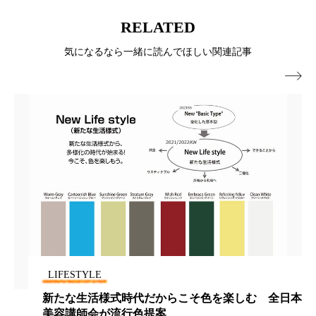
ペアトリートメント
ヘッドスパ
RELATED
ヘルスケア
ヘルスビューティー
気になるなら一緒に読んでほしい関連記事
ポジショニング
ボディケア
ホルモン

マーケティング
マイクロスパ
マネジメント
むくみ対策
むくみ改善
メンズスキンケア
メンタルケア
メンタルヘルス
ライフスタイル
リカバリー
リカバリーウェア
リサーチ
リナロール 効果
リラクゼーション
LIFESTYLE
新たな生活様式時代だからこそ色を楽しむ 全日本
リラックス効果
レチナール
レチノール
美容講師会が流行色提案