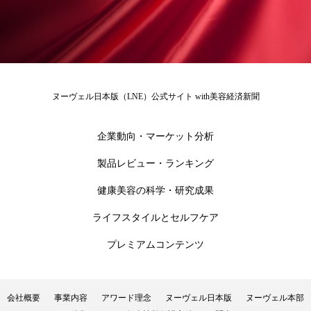
冷え性改善
加工アプリ
加工フィルター
加工顔
労働環境
国内市場
国際市場
地政学リスク
外出控え
夜 スキンケア 香り
ヌーヴェル日本版（LNE）公式サイト with美容経済新聞
孤独
巡らせるケア
巡りケア
差別化
企業動向・マーケット分析
廃棄ロス
成分
技術経営
技術転用
製品レビュー・ランキング
抗酸化
抗酸化ケア
断食
新商品
健康美容の科学・研究成果
日中関係
日焼け止め
時間制限食
ライフスタイルとセルフケア
プレミアムコンテンツ
東洋医学
梅雨
棚卸資産
汗ケア
温活スキンケア
温活女子
温活習慣
会社概要
事業内容
アワード理念
ヌーヴェル日本版
ヌーヴェル本部