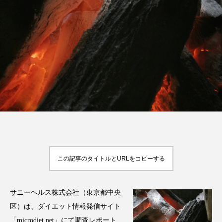
FEATURED
注目の企画
TAG LIST
タグ一覧
AI
B2B
BeautyTech
ChatGPT
この記事のタイトルとURLをコピーする
Gemini
Instagram
SaaS
SNS
TikTok
アスタキサンチン
サニーヘルス株式会社（東京都中央
区）は、ダイエット情報発信サイト
アスレジャーコスメ
アレルギー
アロマ
「microdiet.net」にて調査レポート