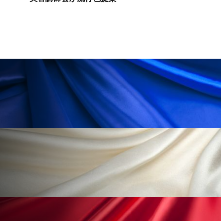
ローカル
ロンジェビティ
下半身美容
乾燥 対策 冬 スキンケア
乾燥対策
乾燥肌対策
他者との再接続
企業・経済
価格改定
保湿
保湿と香り
保湿成分
健康寿命
光老化
免疫 肌
冬 UVケア
冬 美容 習慣
冬 髪 ツヤ 出す 方法
冬 髪 乾燥 改善 方法
冬スキンケア
冬の乾燥肌
冬の印象美
冬の準備
冬美容
冷え対策