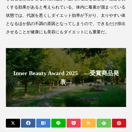
クローズアップ
ケーススタディ
くする効果があると考えられている。体内に毒素が溜まっている
コグニティブヘルス
コスト削減
状態では、代謝を悪くしダイエット効率が下がり、太りやすい体
となるほか肌の不調の原因となってしまうので、できるだけ排出
コネクテッド・ビューティ
コミュニケーション
させることが健康にも美容にもダイエットにも重要だ。
コルチゾール
サステナビリティ
サステナブル美容
サプライチェーン
サプリ
サロンクレンジング
サロン戦略
Inner Beauty Award 2025 ―受賞商品発
表―
サロン経営
サロン連略
シャネル
スカルプ クレンジング 頻度
スカルプケア
スキンケア
スキンケア 習慣
スキンケアルーティン
ストレス
スパ