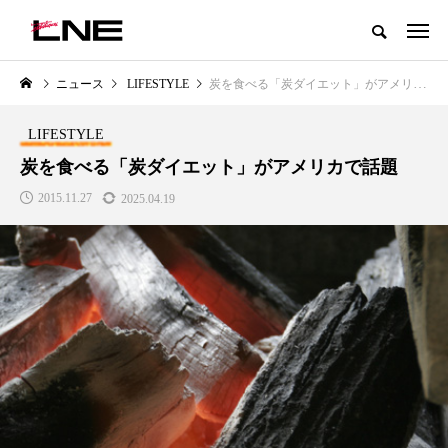
グローバルビューティ＆ヘルスケアビジネス誌
ニュース
LIFESTYLE
炭を食べる「炭ダイエット」がアメリカで話題
NEW POST
カテゴリー毎の最新記事
LIFESTYLE
LIFESTYLE
BUSINESS
炭を食べる「炭ダイエット」がアメリカで話題
2015.11.27
2025.04.19
SNSの「加工顔」と美容医療｜AI
GWI調査から読み解く2030年の
」
がもたらす可能性とこれから
都市型スパ――身近なウェルネ
の次世代モデル
2026.07.13
2026.08.06