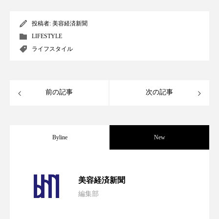
スマートウォッチ
スマートパッチ
投稿者:
美容経済新聞
LIFESTYLE
スマートリング
セーフプレイス
セラミド
ライフスタイル
セラミド保湿
セルフケア
ソーシャルウェルネス
ソーシャルコマース
前の記事
次の記事
タンパク質
ディープクレンジング
デジタルデトックス
デトックス
Byline
New
ドライヤー 温度 髪 ダメージ
ナイアシンアミド
パーフェクト社の「AI美容」事例｜「死
2026.08.04
美容経済新聞
ナイトプロテイン
ナイトルーティン 金木犀
編集部
花王、化粧品事業で棚卸資産38%削減
2026.07.28
の谷」克服と酷暑を商機に変えるB2B
パーソナライズ
バーチャルメイク