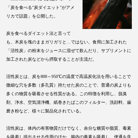
アンチエイジング
アンチソリチュード
「炭を食べる“炭ダイエット”がアメ
リカで話題」を公開した。
インタビュー
インナービューティー 冷え
炭を食べるダイエット法と言って
インナービューティーアワード2025受賞商品
も、木炭を塊のままガリガリと…ではない。食用に加工された
ウェアラブルデバイス
ウェルネス
「活性炭」の粉末をジュースに混ぜて飲んだり、サプリメントに
加工された炭などから摂取することが主流だ。
ウェルビーイング
エイジングケア
活性炭とは、炭を800～950℃の温度で高温炭化法を用いることで
エクソソーム
オーガニック
オゾン
微細な穴を多数（多孔質）持たせた炭のことで、普通の炭よりも
多くの物質を吸着させる性質がある。この特徴を利用し、脱臭
カウンセラー
カウンセリング
剤、浄水、空気清浄機、紙巻きたばこのフィルター、洗顔料、歯
カカイオイル
ガジェット
キーワード
磨き粉など、様々に製品化されている。
クルエルティフリー
クレンジング
活性炭は、体内の有害物質だけでなく、余分な糖質や脂質、毒素
を吸着し排出させる作用のほか、腸内の毒素も吸着し、便通を良