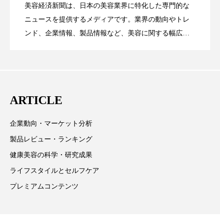
美容経済新聞は、日本の美容業界に特化した専門的な
パーフェクト株式会社
バイオハッキング
【技術転用】ポーラの『顔画像解析AI』
2026.07.20
――AI需要予測で猛暑の欠品と過剰在庫
ニュースを提供するメディアです。業界の動向やトレ
SaaSモデル
バイオミメティクス
バイオミメティック
ンド、企業情報、製品情報など、美容に関する幅広い
テーマを取り上げています。 編集部では、美容業界の
が猛暑の建設現場に選ばれる理由
を防ぐDX戦略
バクチオール
バリア機能
ハロウィ
取材や情報収集、分析を行い、業界内外の最新情報を
主に美容業界関係者に向けて発信しています。私たち
ハロウィン後スキンケア
は「キレイをふやす」を企業理念として信頼性の高い
ARTICLE
情報提供を通じて美容業界の発展に貢献すべく努力し
ハロウィン翌日 肌リセット
ヒアルロン酸
ています。
企業動向・マーケット分析
ビジネスモデル
ビタミンC誘導体
ファシア
製品レビュー・ランキング
ファスティング
フィトレチノール
健康美容の科学・研究成果
ライフスタイルとセルフケア
プチ断食
ブルーオーシャン
プレミアムコンテンツ
フレグランス 冬
プロンプト
ヘアケア