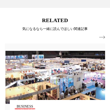
パーフェクト株式会社
バイオハッキング
バイオミメティクス
バイオミメティック
RELATED
バクチオール
バリア機能
ハロウィ
気になるなら一緒に読んでほしい関連記事

ハロウィン後スキンケア
ハロウィン翌日 肌リセット
ヒアルロン酸
ビジネスモデル
ビタミンC誘導体
ファシア
ファスティング
フィトレチノール
プチ断食
ブルーオーシャン
フレグランス 冬
プロンプト
ヘアケア
BUSINESS