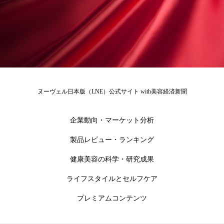
ローカル
ロンジェビティ
下半身美容
乾燥 対策 冬 スキンケア
乾燥対策
乾燥肌対策
他者との再接続
企業・経済
価格改定
保湿
保湿と香り
保湿成分
ヌーヴェル日本版（LNE）公式サイト with美容経済新聞
健康寿命
光老化
免疫 肌
企業動向・マーケット分析
冬 UVケア
冬 美容 習慣
製品レビュー・ランキング
健康美容の科学・研究成果
冬 髪 ツヤ 出す 方法
冬 髪 乾燥 改善 方法
ライフスタイルとセルフケア
冬スキンケア
冬の乾燥肌
冬の印象美
プレミアムコンテンツ
冬の準備
冬美容
冷え対策