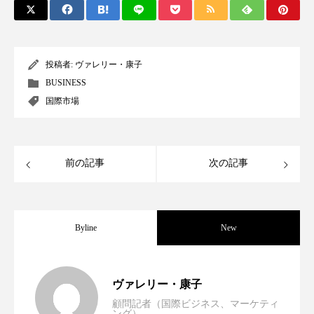
クローズアップ
ケーススタディ
コグニティブヘルス
コスト削減
投稿者:
ヴァレリー・康子
コネクテッド・ビューティ
コミュニケーション
BUSINESS
国際市場
コルチゾール
サステナビリティ
サステナブル美容
サプライチェーン
前の記事
次の記事
サプリ
サロンクレンジング
サロン戦略
サロン経営
サロン連略
シャネル
Byline
New
スカルプ クレンジング 頻度
スカルプケア
スキンケア
スキンケア 習慣
世界の化粧品市場2025年展望：P&G・
2025.06.11
ヴァレリー・康子
スキンケアルーティン
ストレス
スパ
顧問記者（国際ビジネス、マーケティ
ング）