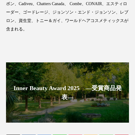
ボン、Cadiveu、Chatters Canada、 Combe、CONAIR、エスティロ
アンチエイジング
アンチソリチュード
ーダー、ゴードレージ、ジョンソン・エンド・ジョンソン、レブ
インタビュー
インナービューティー 冷え
ロン、資生堂、トニー＆ガイ、ワールドヘアコスメティックスが
含まれる。
インナービューティーアワード2025受賞商品
ウェアラブルデバイス
ウェルネス
ウェルビーイング
エイジングケア
エクソソーム
オーガニック
オゾン
Inner Beauty Award 2025 ―受賞商品発
カウンセラー
カウンセリング
表―
カカイオイル
ガジェット
キーワード
クルエルティフリー
クレンジング