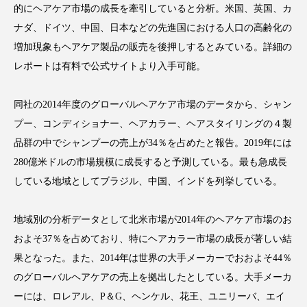
的にヘアケア市場の成長を牽引していると分析。米国、英国、カ
ナダ、ドイツ、中国、日本などの先進国における人口の高齢化の
増加現象もヘアケア製品の販売を後押しするとみている。詳細の
レポートは有料で公式サイトより入手可能。
FEATURED
注目の企画
同社の2014年度のグローバルヘアケア市場のデータから、シャン
プー、コンディショナー、ヘアカラー、ヘアスタイリングの４製
TAG LIST
品群の中でシャンプーの売上が34％を占めたと報告。2019年には
タグ一覧
280億米ドルの市場規模に成長すると予測している。最も急成長
している地域としてブラジル、中国、インドを列挙している。
AI
B2B
BeautyTech
ChatGPT
地域別の分析データとして北米市場が2014年のヘアケア市場のお
Gemini
Instagram
SaaS
SNS
およそ37％を占めており、特にヘアカラー市場の成長が著しい結
TikTok
アスタキサンチン
果となった。また、2014年は世界の大手メーカーでおおよそ44％
のグローバルヘアケアの売上を拠出したとしている。大手メーカ
アスレジャーコスメ
アレルギー
アロマ
ーには、ロレアル、P＆G、ヘンケル、花王、ユニリーバ、エイ