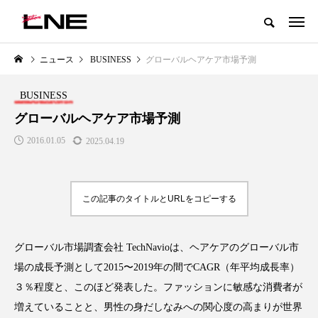
グローバルビューティ＆ヘルスケアビジネス誌
ニュース
BUSINESS
グローバルヘアケア市場予測
NEW POST
カテゴリー毎の最新記事
BUSINESS
LIFESTYLE
BUSINESS
グローバルヘアケア市場予測
2016.01.05
2025.04.19
この記事のタイトルとURLをコピーする
グローバル市場調査会社 TechNavioは、ヘアケアのグローバル市
SNSの「加工顔」と美容医療｜AI
GWI調査から読み解く2030年の
」
がもたらす可能性とこれから
都市型スパ――身近なウェルネ
場の成長予測として2015〜2019年の間でCAGR（年平均成長率）
の次世代モデル
2026.07.13
３％程度と、このほど発表した。ファッションに敏感な消費者が
2026.08.06
増えていることと、男性の身だしなみへの関心度の高まりが世界