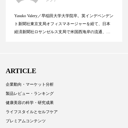
資生堂、「女性研究者サイエンスグラン
2023.06.30
LVMH・ロレアルの戦略と日本企業の課
スマートウォッチ
スマートパッチ
Yasuko Valery／早稲田大学大学院卒。英インデペンデン
米バイオテクノロジー企業アミリス、
2023.06.29
スマートリング
セーフプレイス
セラミド
ト」の第16回受賞者決定
ト新聞社東京支局オフィスマネージャーを経て、日本
題
経済新聞社ロサンゼルス支局で米国西海岸の流通、産
セラミド保湿
セルフケア
業分野を専門に記者経験を積む。本紙では主に、米国
CEO退任と世界的な人員削除を発表
欧州の海外メーカー、ブランドの動向、海外市場の動
ソーシャルウェルネス
ソーシャルコマース
向、新規ビジネスモデルなどを担当。現在はロンドン
に在住
タンパク質
ディープクレンジング
ARTICLE
デジタルデトックス
デトックス
企業動向・マーケット分析
ドライヤー 温度 髪 ダメージ
ナイアシンアミド
製品レビュー・ランキング
健康美容の科学・研究成果
ナイトプロテイン
ナイトルーティン 金木犀
ライフスタイルとセルフケア
パーソナライズ
バーチャルメイク
プレミアムコンテンツ