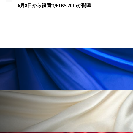
ペアトリートメント
ヘッドスパ
6月8日から福岡でFIBS 2015が開幕
ヘルスケア
ヘルスビューティー
ポジショニング
ボディケア
ホルモン
マーケティング
マイクロスパ
マネジメント
むくみ対策
むくみ改善
メンズスキンケア
メンタルケア
メンタルヘルス
ライフスタイル
リカバリー
リカバリーウェア
リサーチ
リナロール 効果
リラクゼーション
リラックス効果
レチナール
レチノール