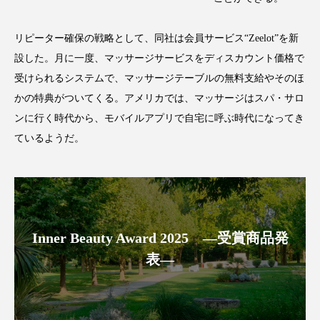
クローズアップ
ケーススタディ
コグニティブヘルス
コスト削減
リピーター確保の戦略として、同社は会員サービス“Zeelot”を新
設した。月に一度、マッサージサービスをディスカウント価格で
コネクテッド・ビューティ
コミュニケーション
受けられるシステムで、マッサージテーブルの無料支給やそのほ
かの特典がついてくる。アメリカでは、マッサージはスパ・サロ
コルチゾール
サステナビリティ
ンに行く時代から、モバイルアプリで自宅に呼ぶ時代になってき
サステナブル美容
サプライチェーン
ているようだ。
サプリ
サロンクレンジング
サロン戦略
サロン経営
サロン連略
シャネル
Inner Beauty Award 2025 ―受賞商品発
スカルプ クレンジング 頻度
スカルプケア
表―
スキンケア
スキンケア 習慣
スキンケアルーティン
ストレス
スパ