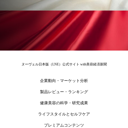
冷え性改善
加工アプリ
加工フィルター
加工顔
労働環境
国内市場
国際市場
地政学リスク
外出控え
夜 スキンケア 香り
孤独
巡らせるケア
巡りケア
差別化
廃棄ロス
成分
技術経営
技術転用
ヌーヴェル日本版（LNE）公式サイト with美容経済新聞
抗酸化
抗酸化ケア
断食
新商品
企業動向・マーケット分析
日中関係
日焼け止め
時間制限食
製品レビュー・ランキング
東洋医学
梅雨
棚卸資産
汗ケア
健康美容の科学・研究成果
ライフスタイルとセルフケア
温活スキンケア
温活女子
温活習慣
プレミアムコンテンツ