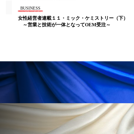
BUSINESS
ローカル
ロンジェビティ
下半身美容
女性経営者連載１１・ミック・ケミストリー（下）
～営業と技術が一体となってOEM受注～
乾燥 対策 冬 スキンケア
乾燥対策
乾燥肌対策
他者との再接続
企業・経済
価格改定
保湿
保湿と香り
保湿成分
健康寿命
光老化
免疫 肌
冬 UVケア
冬 美容 習慣
冬 髪 ツヤ 出す 方法
冬 髪 乾燥 改善 方法
冬スキンケア
冬の乾燥肌
冬の印象美
冬の準備
冬美容
冷え対策