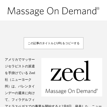
FEATURED
注目の企画
この記事のタイトルとURLをコピーする
TAG LIST
タグ一覧
アメリカでマッサー
AI
B2B
BeautyTech
ChatGPT
ジセラピストの派遣
を手掛けている Zeel
Gemini
Instagram
SaaS
SNS
社（ニューヨーク
州）は、バレンタイ
TikTok
アスタキサンチン
ンデーの週末に向け
アスレジャーコスメ
アレルギー
アロマ
て、フィラデルフィ
アとラスベガスでの事業を開始すると2月8日、発表した。ニュー