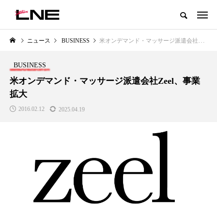
グローバルビューティ＆ヘルスケアビジネス誌
ニュース
BUSINESS
米オンデマンド・マッサージ派遣会社Zeel、事業拡大
NEW POST
カテゴリー毎の最新記事
BUSINESS
LIFESTYLE
BUSINESS
米オンデマンド・マッサージ派遣会社Zeel、事業
拡大
2016.02.12
2025.04.19
SNSの「加工顔」と美容医療｜AI
GWI調査から読み解く2030年の
」
がもたらす可能性とこれから
都市型スパ――身近なウェルネ
の次世代モデル
2026.07.13
2026.08.06