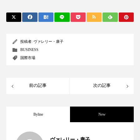
スマートウォッチ
スマートパッチ
スマートリング
セーフプレイス
セラミド
セラミド保湿
セルフケア
投稿者:
ヴァレリー・康子
BUSINESS
ソーシャルウェルネス
ソーシャルコマース
国際市場
タンパク質
ディープクレンジング
デジタルデトックス
デトックス
前の記事
次の記事
ドライヤー 温度 髪 ダメージ
ナイアシンアミド
Byline
New
ナイトプロテイン
ナイトルーティン 金木犀
パーソナライズ
バーチャルメイク
世界の化粧品市場2025年展望：P&G・
2025.06.11
ヴァレリー・康子