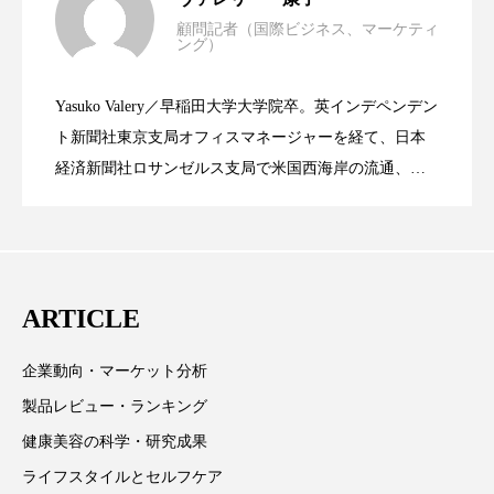
パーフェクト株式会社
バイオハッキング
顧問記者（国際ビジネス、マーケティ
ング）
資生堂、「女性研究者サイエンスグラン
2023.06.30
LVMH・ロレアルの戦略と日本企業の課
バイオミメティクス
バイオミメティック
Yasuko Valery／早稲田大学大学院卒。英インデペンデン
バクチオール
バリア機能
ハロウィ
米バイオテクノロジー企業アミリス、
2023.06.29
ト」の第16回受賞者決定
ト新聞社東京支局オフィスマネージャーを経て、日本
題
経済新聞社ロサンゼルス支局で米国西海岸の流通、産
ハロウィン後スキンケア
業分野を専門に記者経験を積む。本紙では主に、米国
CEO退任と世界的な人員削除を発表
欧州の海外メーカー、ブランドの動向、海外市場の動
ハロウィン翌日 肌リセット
ヒアルロン酸
向、新規ビジネスモデルなどを担当。現在はロンドン
ビジネスモデル
ビタミンC誘導体
ファシア
に在住
ARTICLE
ファスティング
フィトレチノール
企業動向・マーケット分析
プチ断食
ブルーオーシャン
製品レビュー・ランキング
健康美容の科学・研究成果
フレグランス 冬
プロンプト
ヘアケア
ライフスタイルとセルフケア