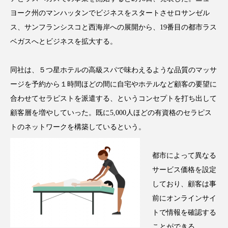
アンチエイジング
アンチソリチュード
ヨーク州のマンハッタンでビジネスをスタートさせロサンゼル
ス、サンフランシスコと西海岸への展開から、19番目の都市ラス
インタビュー
インナービューティー 冷え
ベガスへとビジネスを拡大する。
インナービューティーアワード2025受賞商品
同社は、５つ星ホテルの高級スパで味わえるような品質のマッサ
ウェアラブルデバイス
ウェルネス
ージを予約から１時間ほどの間に自宅やホテルなど顧客の要望に
合わせてセラピストを派遣する、というコンセプトを打ち出して
ウェルビーイング
エイジングケア
顧客層を増やしていった。既に5,000人ほどの有資格のセラピス
トのネットワークを構築しているという。
エクソソーム
オーガニック
オゾン
カウンセラー
カウンセリング
都市によって異なる
サービス価格を設定
カカイオイル
ガジェット
キーワード
しており、顧客は事
前にオンラインサイ
クルエルティフリー
クレンジング
トで情報を確認する
ことができる。