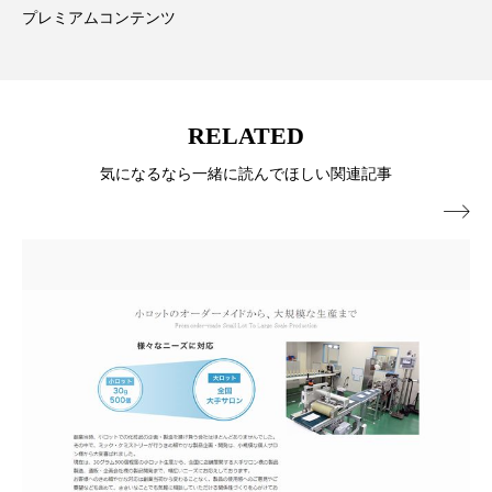
ペアトリートメント
ヘッドスパ
プレミアムコンテンツ
ヘルスケア
ヘルスビューティー
ポジショニング
ボディケア
ホルモン
RELATED
マーケティング
マイクロスパ
気になるなら一緒に読んでほしい関連記事
マネジメント
むくみ対策
むくみ改善

メンズスキンケア
メンタルケア
メンタルヘルス
ライフスタイル
リカバリー
リカバリーウェア
リサーチ
リナロール 効果
リラクゼーション
リラックス効果
レチナール
レチノール