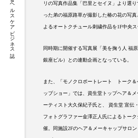
グローバルビューティ＆ヘルスケアビジネス誌
リの写真作品集「巴里とセイヌ」より選りす
加工アプリ
加工フィルタ
った弟の福原路草が撮影した椿の花の写真
外出控え
夜 スキンケア 
よるオートクチュール刺繍作品を1F中央
技術経営
技術転用
同時期に開催する写真展「美を掬う人 福原
時間制限食
東洋医学
銀座ビル）との連動企画となっている。
為替相場
熱中症対策
また、「モノクロポートレート トーク＆
画像解析
発酵
睡
ップショー」では、資生堂トップヘア＆メ
素髪ケア やり方
紫外線
ーティスト大久保紀子氏と、 資生堂 宣伝
美容業界
美的感覚
フォトグラファー金澤正人氏によるトーク
催。同施設2Fのヘア＆メーキャップサロ
肌荒れ防止
脳
自