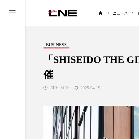
ニュース
BUSINESS
「SHISEIDO THE
催
UCTS
LIFESTYLE
2016.04.19
2025.04.19
