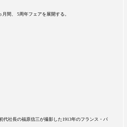
ハロウィン翌日 肌リセット
ヒアルロン酸
ビジネスモデ
2ヵ月間、 5周年フェアを展開する。
フィトレチノール
プチ断食
ブルーオーシャン
ペアトリートメント
ヘッドスパ
ヘルスケア
ヘ
ア
ホルモン
マーケティング
マイクロスパ
メンズスキンケア
メンタルケア
メンタルヘルス
ェア
リサーチ
リナロール 効果
リラクゼーション
ローカル
ロンジェビティ
下半身美容
乾燥 
他者との再接続
企業・経済
価格改定
保湿
免疫 肌
冬 UVケア
冬 美容 習慣
冬 髪 ツヤ 出す 
代社長の福原信三が撮影した1913年のフランス・パ
冬の印象美
冬の準備
冬美容
冷え対策