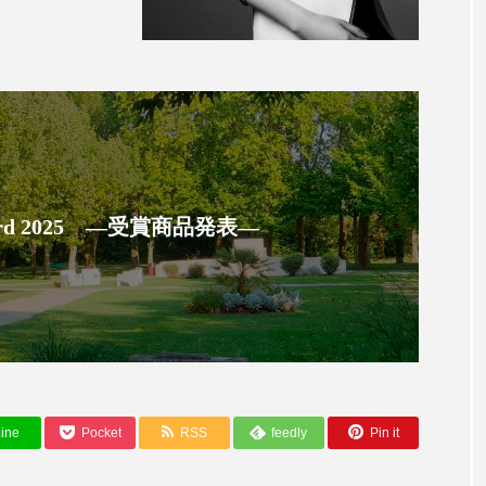
 Award 2025 ―受賞商品発表―
ine
Pocket
RSS
feedly
Pin it