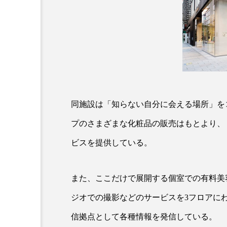
クレンジング
クローズア
コネクテッド・ビューティ
サプライチェーン
サプリ
スカルプ クレンジング 頻度
同施設は「知らない自分に会える場所」をコ
ストレス
スパ
ス
プのさまざまな化粧品の販売はもとより、
セラミド保湿
セルフケア
ビスを提供している。
ディープクレンジング
デ
また、ここだけで展開する個室での有料美
ナイトプロテイン
ナイト
ジオでの撮影などのサービスを3フロアにわ
バイオハッキング
バイオ
信拠点として各種情報を発信している。