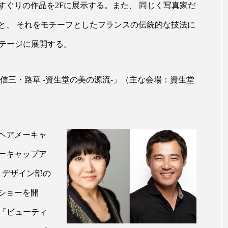
ぐりの作品を2Fに展示する。また、 同じく写真家だ
ー
加工顔
労働環境
国内市場
国際市場
と、 それをモチーフとしたフランスの伝統的な技法に
香り
孤独
巡らせるケア
巡りケア
差別化
ステージに展開する。
抗酸化
抗酸化ケア
断食
新商品
日中関係
信三・路草 -資生堂の美の源流-」（主な会場：資生堂
梅雨
棚卸資産
汗ケア
温活スキンケア
物流問題
特殊メイク
猛暑
生物模倣
用
ヘアメーキャ
眠
睡眠 美容 金木犀
睡眠美容
秋
秋 冷え
ーキャップア
対策
美容
美容テック
美容と政治
美容ビジ
・デザイン部の
美肌習慣
美脚習慣
老化
肌ケア
肌トラブ
ショーを開
ン「ビューティ
律神経
花王
血行促進
過剰在庫
都市型美容