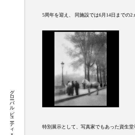
ハロウィン後スキンケア
5周年を迎え、 同施設では6月14日までの
ファシア
ファスティング
プロンプト
ヘアケア
ポジショニング
ボディケ
むくみ対策
むくみ改善
リカバリー
リカバリーウ
レチナール
レチノール
乾燥対策
乾燥肌対策
健康寿命
光老化
特別展示として、写真家でもあった資生堂初
冬スキンケア
冬の乾燥肌