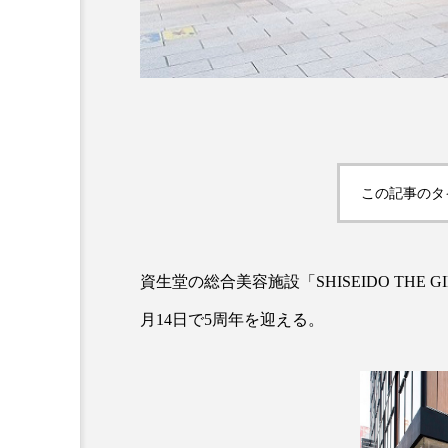
この記事のタ
AI
B2B
BeautyTech
アスタキサンチン
アスレ
資生堂の総合美容施設「SHISEIDO TH
月14日で5周年を迎える。
インタビュー
インナービ
ウェルネス
ウェルビーイ
カウンセラー
カウンセリ