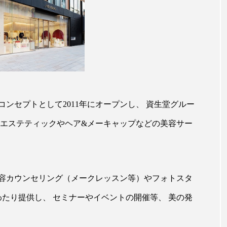
ップ
ケーススタディ
コグニティブヘルス
コスト
コミュニケーション
コルチゾール
サステナビリティ
サロンクレンジング
サロン戦略
サロン経営
スカルプケア
スキンケア
スキンケア 習慣
ス
ンセプトとして2011年にオープンし、 資生堂グルー
マートウォッチ
スマートパッチ
スマートリング
セ
 エステティックやヘア&メーキャップなどの美容サー
ソーシャルウェルネス
ソーシャルコマース
タン
ジタルデトックス
デトックス
ドライヤー 温度 髪 ダメー
容カウンセリング（メークレッスン等）やフォトスタ
ルーティン 金木犀
パーソナライズ
バーチャルメイク
たり提供し、 セミナーやイベントの開催等、 美の発
ミメティクス
バイオミメティック
バクチオール