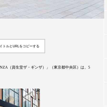
TAG LIST
タグ一覧
イトルとURLをコピーする
ChatGPT
Gemini
Instagram
SaaS
SN
ジャーコスメ
アレルギー
アロマ
アンチエイジン
E GINZA（資生堂ザ・ギンザ）」（東京都中央区）は、5
ューティー 冷え
インナービューティーアワード2025受賞商品
ング
エイジングケア
エクソソーム
オーガニック
ング
カカイオイル
ガジェット
キーワード