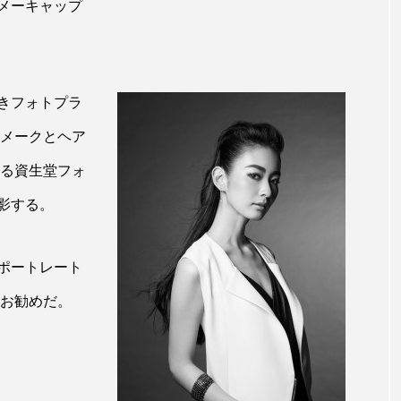
メーキャップ
 香り 効果
需要予測
頭皮 保湿 ミスト おすすめ
香料
香水 レイヤリング
香水の持続
高市
きフォトプラ
リア機能 とは
 メークとヘア
ある資生堂フォ
影する。
ポートレート
にお勧めだ。