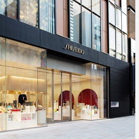
｜AI
GWI調査から読み解く2030年の都
青山メ
ら
市型スパ――身近なウェルネスの
玲 院
次世代モデル
見が切
療の新
2026.08.06
2026
FEATURED
注目の企画