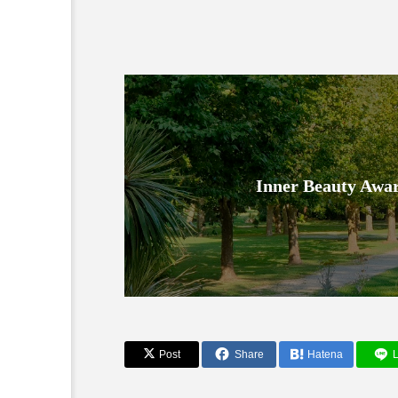
Inner Beauty
Post
Share
Hatena
L