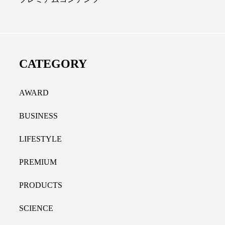
ディカルクリニック｜本郷
レチノール代替成分と
長：内科と循環器専門医の知
オールやレチナールなど
り拓く、再生医療と統合医
果と活用法
CATEGORY
たな価値
2026.07.30
.04.28
AWARD
BUSINESS
LIFESTYLE
PREMIUM
PRODUCTS
SCIENCE