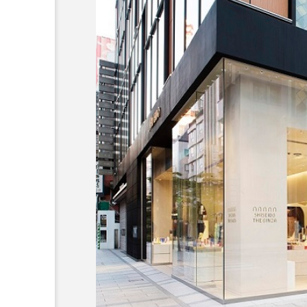
超が「ながら美容」を実
SNSの「加工顔」と美容医療
を有効に使いたい」が9
がもたらす可能性とこれか
2026.07.13
9