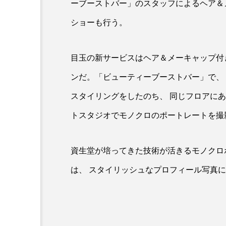
ーブーストバー」のスタッフによるヘア＆
金木犀 スキンケア
金木犀
ショーも行う。
香りケア
香りの重ね使い
目玉の新サービスはヘア＆メーキャップ付
髪 静電気 冬 対策
髪のバ
ンだ。「ビューティーブーストバー」で、
スタイリングをしたのち、 同じフロアに
トスタジオでモノクロのポートレートを撮
資生堂が培ってきた技術が活きるモノクロ
は、 スタイリッシュなプロフィール写真