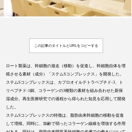
アンチエイジング
アンチソリチュード
インタビュー
インナービューティー 冷え
インナービューティーアワード2025受賞商品
この記事のタイトルとURLをコピーする
ウェアラブルデバイス
ウェルネス
ウェルビーイング
エイジングケア
ロート製薬は、幹細胞の遊走（移動）を促進し、幹細胞自体を増
殖させる素材（成分）「ステムSコンプレックス」を開発した。
エクソソーム
オーガニック
オゾン
ステムSコンプレックスは、カプロオイルテトラペプチド-3、ト
カウンセラー
カウンセリング
リペプチド-1銅、コラーゲンの3種類の素材を組み合わせた新保
湿成分。再生医療研究での過程から得られた知見を応用して開発
カカイオイル
ガジェット
キーワード
した。
ステムSコンプレックスの特徴は、脂肪由来幹細胞の移動を促進
クルエルティフリー
クレンジング
して増殖。同時に、加齢で弱ったコラーゲン線維を増強する作用
がある。同社は、脂肪由来間葉系幹細胞の皮膚での働きについて