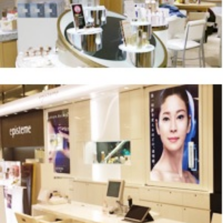
FEATURED
注目の企画
TAG LIST
タグ一覧
AI
B2B
BeautyTech
ChatGPT
Gemini
Instagram
SaaS
SNS
TikTok
アスタキサンチン
アスレジャーコスメ
アレルギー
アロマ