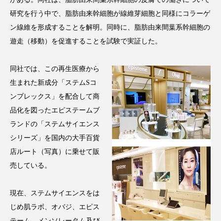
クローズアップ
ケーススタディ
研究を行う中で、脂肪由来幹細胞が線維芽細胞と同様にコラーゲ
コグニティブヘルス
コスト削減
ン線維を形成することを解明。同時に、脂肪由来間葉系幹細胞の
遊走（移動）を促進することを試験で実証した。
コネクテッド・ビューティ
コミュニケーション
同社では、この再生医療から
コルチゾール
サステナビリティ
生まれた新成分「ステムSコ
サステナブル美容
サプライチェーン
ンプレックス」を配合して商
品化を図ったエピステームブ
サプリ
サロンクレンジング
サロン戦略
ランドの「ステムサイエンス
シリーズ」を国内の大手百貨
サロン経営
サロン連略
シャネル
店ルート（写真）に乗せて販
売している。
スカルプ クレンジング 頻度
スカルプケア
スキンケア
スキンケア 習慣
現在、ステムサイエンスをは
じめ肌ラボ、オバジ、エピス
スキンケアルーティン
ストレス
スパ
テーム、メンソレータム及び