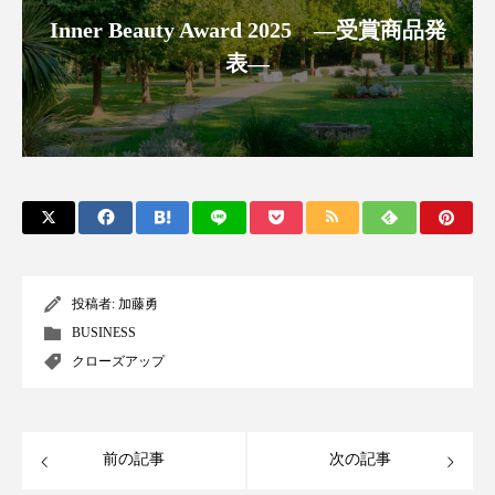
ペアトリートメント
ヘッドスパ
Inner Beauty Award 2025 ―受賞商品発
ヘルスケア
ヘルスビューティー
表―
ポジショニング
ボディケア
ホルモン
マーケティング
マイクロスパ
マネジメント
むくみ対策
むくみ改善
メンズスキンケア
メンタルケア
投稿者:
加藤勇
メンタルヘルス
ライフスタイル
BUSINESS
クローズアップ
リカバリー
リカバリーウェア
リサーチ
リナロール 効果
リラクゼーション
前の記事
次の記事
リラックス効果
レチナール
レチノール