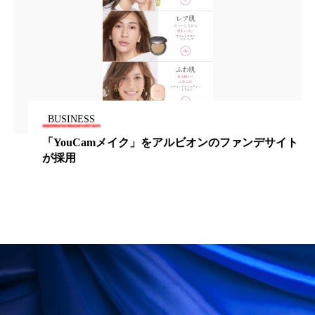
為替相場
熱中症対策
物流問題
特殊メイク
猛暑
生物模倣
用語辞典
男性美容
画像解析
発酵
睡眠
睡眠 美容 金木犀
睡眠美容
秋
BUSINESS
秋 冷え
筋膜
精油
素髪ケア やり方
「YouCamメイク」をアルビオンのファンデサイト
が採用
紫外線対策
美容
美容テック
美容と政治
美容ビジネス
美容医療
美容業界
美的感覚
美肌習慣
美脚習慣
老化
肌ケア
肌トラブル
肌バリア
肌荒れ防止
脳
自律神経