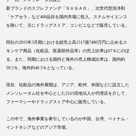
新ブランドのスフレファンデ「ＳＵＧＡＯ」、次世代型洗浄剤
スマートウォッチ
スマートパッチ
「ケアセラ」など400品目を国内市場に投入。ステムサイエンス
スマートリング
セーフプレイス
セラミド
を除いて、主にドラッグストア、コンビニなどで販売している。
セラミド保湿
セルフケア
同社の2015年3月期における総売上高1517億7400万円に占めるス
キンケア商品（化粧品、医薬部外品等）の売上比率は67％にのぼ
ソーシャルウェルネス
ソーシャルコマース
る。また、同期における国内と海外の売上構成比率は、国内約
59.5％、海外約40.5％となっている。
タンパク質
ディープクレンジング
デジタルデトックス
デトックス
現在、化粧品の海外展開は、アジア、欧州、米国などに設立した
メンソレータム社を中心とした21の現地法人が代理店を介して、
ドライヤー 温度 髪 ダメージ
ナイアシンアミド
ファーマシーやドラッグストア中心に販売している。
ナイトプロテイン
ナイトルーティン 金木犀
この中で、海外事業を牽引しているのが中国、台湾、ベトナム・
パーソナライズ
バーチャルメイク
インドネシアなどのアジア市場。