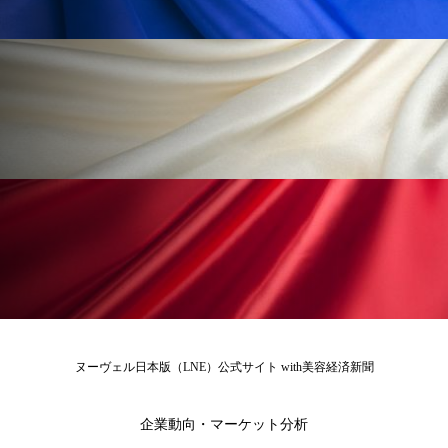
花王
血行促進
過剰在庫
都市型美容ウェルネス
酷暑
金木犀 スキンケア
金木犀 香り 効果
需要予測
頭皮 保湿 ミスト おすすめ
香り
香り メンタルケア
香りケア
香りの重ね使い
香料
香水 レイヤリング
香水の持続
高市政権
高齢社会
ヌーヴェル日本版（LNE）公式サイト with美容経済新聞
髪 静電気 冬 対策
髪のバリア機能 とは
企業動向・マーケット分析