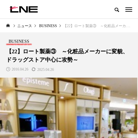
グローバルビューティ＆ヘルスケアビジネス誌
ニュース
BUSINESS
【22】ロート製薬③ ～化粧品メーカーに変貌、ドラッグストア中心に攻勢～
NEW POST
カテゴリー毎の最新記事
BUSINESS
LIFESTYLE
BUSINESS
【22】ロート製薬③ ～化粧品メーカーに変貌、
ドラッグストア中心に攻勢～
2016.04.26
2025.04.26
SNSの「加工顔」と美容医療｜AI
GWI調査から読み解く2030年の
」
がもたらす可能性とこれから
都市型スパ――身近なウェルネ
の次世代モデル
2026.07.13
2026.08.06