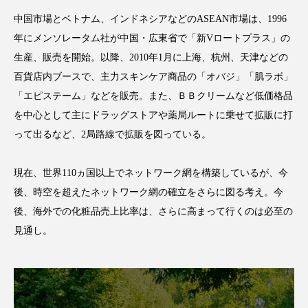
パーフェクト株式会社
バイオハッキング
中国市場とベトナム、インドネシアなどのASEAN市場は、1996
年にメンソレータム社が中国・広東省で「新Vロートプラス」の
バイオミメティクス
バイオミメティック
生産、販売を開始。以降、2010年1月に上海、杭州、天津などの
百貨店内ブースで、主力スキンケア商品の「オバジ」「肌ラボ」
バクチオール
バリア機能
ハロウィ
「エピステーム」などを販売。また、ＢＢクリームなど低価格品
ハロウィン後スキンケア
を中心として主にドラッグストアや薬局ルートに乗せて拡販に打
って出るなど、2局路線で拡販を図っている。
ハロウィン翌日 肌リセット
ヒアルロン酸
現在、世界110ヵ国以上でネットワーク網を構築しているが、今
ビジネスモデル
ビタミンC誘導体
ファシア
後、時空を超えたネットワーク網の確立をさらに図る考え。今
ファスティング
フィトレチノール
後、海外での化粧品売上比率は、さらに高まって行くのは必至の
見通し。
プチ断食
ブルーオーシャン
フレグランス 冬
プロンプト
ヘアケア