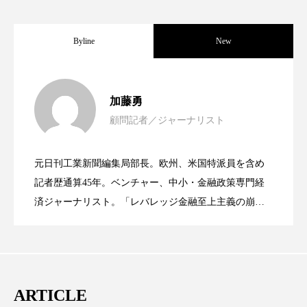
ローカル
ロンジェビティ
下半身美容
Byline
New
乾燥 対策 冬 スキンケア
乾燥対策
女性経営者連載１１・ミック・ケミスト
2021.11.30
乾燥肌対策
他者との再接続
企業・経済
加藤勇
顧問記者／ジャーナリスト
価格改定
保湿
保湿と香り
保湿成分
女性経営者連載１１・ミック・ケミスト
2021.11.26
リー（下） ～営業と技術が一体となっ
健康寿命
光老化
免疫 肌
元日刊工業新聞編集局部長。欧州、米国特派員を含め
女性経営者連載１１・ミック・ケミスト
2021.11.26
リー （下） ～営業と技術が一体とな
記者歴通算45年。ベンチャー、中小・金融政策専門経
てOEM受注～
冬 UVケア
冬 美容 習慣
済ジャーナリスト。「レバレッジ金融至上主義の崩
冬 髪 ツヤ 出す 方法
冬 髪 乾燥 改善 方法
壊」など著述多数。本誌では主に、経済部門、企業取
リー（上） ～研究所で自前化粧品を開
ってOEM受注～
材を担当。
冬スキンケア
冬の乾燥肌
冬の印象美
発、クリーム人気商品に～
冬の準備
冬美容
冷え対策
ARTICLE