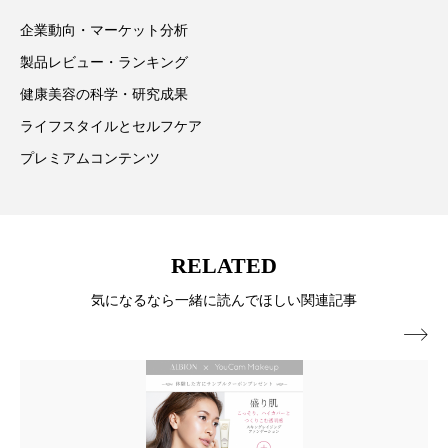
冷え性改善
加工アプリ
加工フィルター
企業動向・マーケット分析
製品レビュー・ランキング
加工顔
労働環境
国内市場
国際市場
健康美容の科学・研究成果
地政学リスク
外出控え
夜 スキンケア 香り
ライフスタイルとセルフケア
プレミアムコンテンツ
孤独
巡らせるケア
巡りケア
差別化
廃棄ロス
成分
技術経営
技術転用
抗酸化
抗酸化ケア
断食
新商品
RELATED
気になるなら一緒に読んでほしい関連記事
日中関係
日焼け止め
時間制限食

東洋医学
梅雨
棚卸資産
汗ケア
温活スキンケア
温活女子
温活習慣