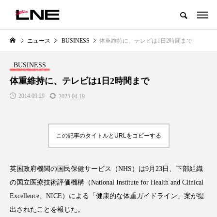
グローバルビューティ＆ヘルスケアビジネス誌
ニュース
BUSINESS
体重維持に、テレビは1日2時間まで
NEW POST
カテゴリー毎の最新記事
BUSINESS
LIFESTYLE
BUSINESS
体重維持に、テレビは1日2時間まで
2014.09.29
2025.04.19
この記事のタイトルとURLをコピーする
英国政府機関の国民保健サービス（NHS）は9月23日、下部組織
SNSの「加工顔」と美容医療｜AI
GWI調査から読み解く2030年の
」
がもたらす可能性とこれから
都市型スパ――身近なウェルネ
の国立医療技術評価機構（National Institute for Health and Clinical
の次世代モデル
2026.07.13
Excellence、NICE）による「健康的な体重ガイドライン」案が提
2026.08.06
出されたことを報じた。