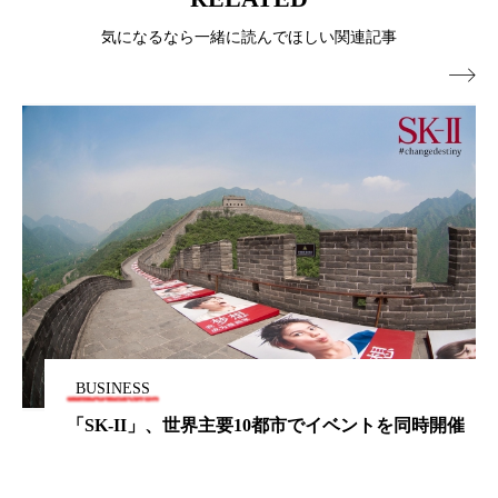
パーフェクト株式会社
バイオハッキング
気になるなら一緒に読んでほしい関連記事
バイオミメティクス
バイオミメティック

バクチオール
バリア機能
ハロウィ
ハロウィン後スキンケア
ハロウィン翌日 肌リセット
ヒアルロン酸
ビジネスモデル
ビタミンC誘導体
ファシア
ファスティング
フィトレチノール
BUSINESS
プチ断食
ブルーオーシャン
「SK-II」、世界主要10都市でイベントを同時開催
フレグランス 冬
プロンプト
ヘアケア