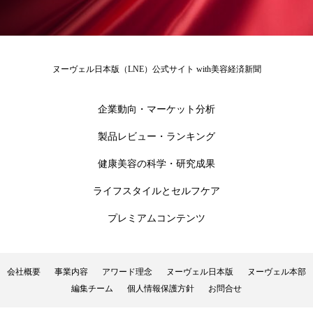
ローカル
ロンジェビティ
下半身美容
乾燥 対策 冬 スキンケア
乾燥対策
ヌーヴェル日本版（LNE）公式サイト with美容経済新聞
乾燥肌対策
他者との再接続
企業・経済
企業動向・マーケット分析
価格改定
保湿
保湿と香り
保湿成分
製品レビュー・ランキング
健康寿命
光老化
免疫 肌
健康美容の科学・研究成果
冬 UVケア
冬 美容 習慣
ライフスタイルとセルフケア
プレミアムコンテンツ
冬 髪 ツヤ 出す 方法
冬 髪 乾燥 改善 方法
冬スキンケア
冬の乾燥肌
冬の印象美
会社概要
事業内容
アワード理念
ヌーヴェル日本版
ヌーヴェル本部
編集チーム
個人情報保護方針
お問合せ
冬の準備
冬美容
冷え対策