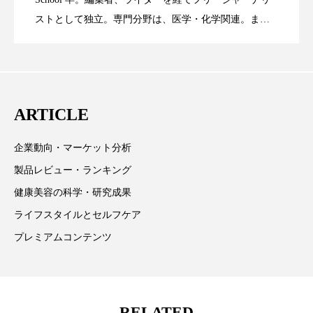
ストとして独立。専門分野は、医学・化学関連。ま
スマートウォッチ
スマートパッチ
た、同分野を中心に翻訳、ウェブコンテンツ・ディレ
に差なし
スマートリング
セーフプレイス
セラミド
クターとしても活躍中。 本誌では主に、米国欧州を中
心に先端美容医療、化学、米FDAなどの情報を担当。
セラミド保湿
セルフケア
ARTICLE
ソーシャルウェルネス
ソーシャルコマース
企業動向・マーケット分析
タンパク質
ディープクレンジング
製品レビュー・ランキング
デジタルデトックス
デトックス
健康美容の科学・研究成果
ライフスタイルとセルフケア
ドライヤー 温度 髪 ダメージ
ナイアシンアミド
プレミアムコンテンツ
ナイトプロテイン
ナイトルーティン 金木犀
パーソナライズ
バーチャルメイク
RELATED