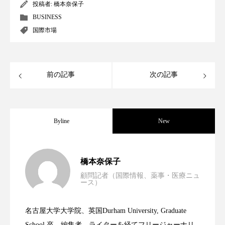
クローズアップ
ケーススタディ
投稿者:
橋本奈保子
BUSINESS
コグニティブヘルス
コスト削減
国際市場
コネクテッド・ビューティ
コミュニケーション
コルチゾール
サステナビリティ
前の記事
次の記事
サステナブル美容
サプライチェーン
サプリ
サロンクレンジング
サロン戦略
Byline
New
サロン経営
サロン連略
シャネル
男性・家族歴・重症度でニキビ瘢痕有病
2023.06.30
橋本奈保子
スカルプ クレンジング 頻度
スカルプケア
顧問記者（国際情報、薬事・医療ニュ
ース）
ニキビへの新技術Photopneumatic
2023.06.29
率に差異
スキンケア
スキンケア 習慣
名古屋大学大学院、英国Durham University, Graduate
スキンケアルーティン
ストレス
スパ
時間制限食とカロリー制限食の減量効果
2023.06.28
Technology
School 卒。編集者、ライターを経てフリージャーナリ