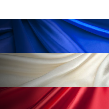
ペアトリートメント
ヘッドスパ
ヘルスケア
ヘルスビューティー
ポジショニング
ボディケア
ホルモン
マーケティング
マイクロスパ
マネジメント
むくみ対策
むくみ改善
メンズスキンケア
メンタルケア
メンタルヘルス
ライフスタイル
リカバリー
リカバリーウェア
リサーチ
リナロール 効果
リラクゼーション
リラックス効果
レチナール
レチノール