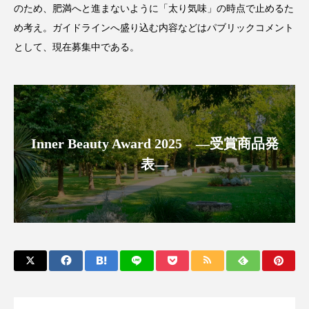
のため、肥満へと進まないように「太り気味」の時点で止めるた
アンチエイジング
アンチソリチュード
め考え。ガイドラインへ盛り込む内容などはパブリックコメント
インタビュー
インナービューティー 冷え
として、現在募集中である。
インナービューティーアワード2025受賞商品
ウェアラブルデバイス
ウェルネス
Inner Beauty Award 2025 ―受賞商品発
ウェルビーイング
エイジングケア
表―
エクソソーム
オーガニック
オゾン
カウンセラー
カウンセリング
カカイオイル
ガジェット
キーワード
クルエルティフリー
クレンジング