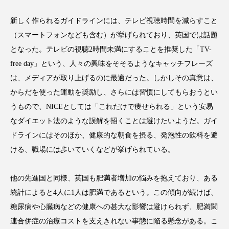
新しく作られるガイドラインには、テレビ視聴時間を減らすこと
（スマートフォンなども含む）が挙げられており、英国では話題
となった。テレビの視聴2時間未満にすることを推奨した「TV-
FEATURED
注目の企画
free day」という、人々の興味をそそるようなキャッチフレーズ
は、メディアが取り上げるのに最適だった。しかしその真意は、
からだを使った運動を奨励し、さらには習慣にしてもらおうとい
TAG LIST
うもので、NICEとしては「これだけで痩せられる」という安易
タグ一覧
なダイエット法のような誤解を招くことは避けたいようだ。ガイ
ドラインにはそのほか、健康的な朝食を摂る、発泡性の飲料を避
AI
B2B
BeautyTech
ChatGPT
ける、職場には歩いていくなどが挙げられている。
Gemini
Instagram
SaaS
SNS
他の先進国と同様、英国も肥満者増加の悩みを抱えており、ある
TikTok
アスタキサンチン
統計によると4人に1人は肥満であるという。この傾向が続けば、
糖尿病や心臓病などの健康への甚大な影響は避けられず、肥満関
アスレジャーコスメ
アレルギー
アロマ
連合併症の治療コストを支えきれない事態に陥る懸念がある。こ