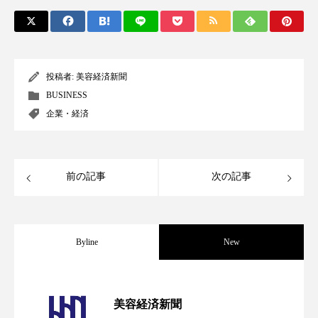
パーフェクト株式会社
バイオハッキング
バイオミメティクス
バイオミメティック
投稿者:
美容経済新聞
バクチオール
バリア機能
ハロウィ
BUSINESS
企業・経済
ハロウィン後スキンケア
ハロウィン翌日 肌リセット
ヒアルロン酸
前の記事
次の記事
ビジネスモデル
ビタミンC誘導体
ファシア
ファスティング
フィトレチノール
Byline
New
プチ断食
ブルーオーシャン
フレグランス 冬
プロンプト
ヘアケア
パーフェクト社の「AI美容」事例｜「死
2026.08.04
美容経済新聞