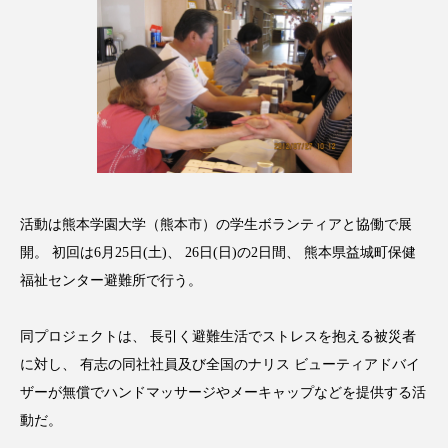
アンチエイジング
アンチソリチュード
インタビュー
インナービューティー 冷え
インナービューティーアワード2025受賞商品
ウェアラブルデバイス
ウェルネス
ウェルビーイング
エイジングケア
活動は熊本学園大学（熊本市）の学生ボランティアと協働で展
開。 初回は6月25日(土)、 26日(日)の2日間、 熊本県益城町保健
エクソソーム
オーガニック
オゾン
福祉センター避難所で行う。
カウンセラー
カウンセリング
同プロジェクトは、 長引く避難生活でストレスを抱える被災者
カカイオイル
ガジェット
キーワード
に対し、 有志の同社社員及び全国のナリス ビューティアドバイ
ザーが無償でハンドマッサージやメーキャップなどを提供する活
クルエルティフリー
クレンジング
動だ。