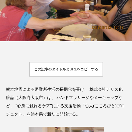
FEATURED
注目の企画
TAG LIST
タグ一覧
この記事のタイトルとURLをコピーする
AI
B2B
BeautyTech
ChatGPT
熊本地震による避難所生活の長期化を受け、 株式会社ナリス化
Gemini
Instagram
SaaS
SNS
粧品（大阪府大阪市）は、 ハンドマッサージやメーキャップな
ど、 “心身に触れるケア”による支援活動「心人(こころびと)プロ
TikTok
アスタキサンチン
ジェクト」を熊本県で新たに開始する。
アスレジャーコスメ
アレルギー
アロマ