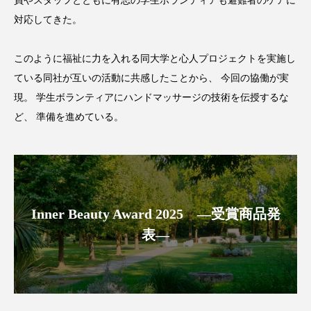
員やスタッフとともに有志の学生ボランティアも避難者のケアに
対応してきた。
スマートウォッチ
スマートパッチ
スマートリング
セーフプレイス
セラミド
このように福祉に力を入れる同大学と心人プロジェクトを実施し
ている同社が互いの活動に共感したことから、 今回の協働が実
セラミド保湿
セルフケア
現。 学生ボランティアにハンドマッサージの技術を伝授するな
ど、 準備を進めている。
ソーシャルウェルネス
ソーシャルコマース
タンパク質
ディープクレンジング
デジタルデトックス
デトックス
Inner Beauty Award 2025 ―受賞商品発
ドライヤー 温度 髪 ダメージ
ナイアシンアミド
表―
ナイトプロテイン
ナイトルーティン 金木犀
パーソナライズ
バーチャルメイク