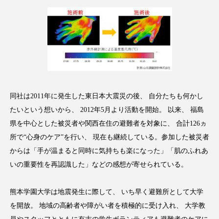
クローズアップ
ケーススタディ
コグニティブヘルス
コスト削減
コネクテッド・ビューティ
コミュニケーション
コルチゾール
サステナビリティ
サステナブル美容
サプライチェーン
同社は2011年に発生した東日本大震災の後、 自分たちも何かし
たいという想いから、 2012年5月より活動を開始。 以来、 福島
サプリ
サロンクレンジング
サロン戦略
県を中心とした被災者や関西在住の避難者を対象に、 合計126ヵ
所で“心身のケア”を行い、 現在も継続している。参加した被災者
サロン経営
サロン連略
シャネル
からは「手が温まると同時に気持ちも楽になった」「肌のふれあ
いの重要性を再認識した」などの感想が寄せられている。
スカルプ クレンジング 頻度
スカルプケア
スキンケア
スキンケア 習慣
熊本学園大学は地震発生に際して、 いち早く避難所として大学
を開放。 地域の高齢者や障がい者を積極的に受け入れ、 大学教
スキンケアルーティン
ストレス
スパ