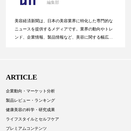
ペアトリートメント
ヘッドスパ
編集部
花王、化粧品事業で棚卸資産38%削減
2026.07.28
の谷」克服と酷暑を商機に変えるB2B
ヘルスケア
ヘルスビューティー
美容経済新聞は、日本の美容業界に特化した専門的な
【技術転用】ポーラの『顔画像解析AI』
2026.07.20
ポジショニング
ボディケア
ホルモン
――AI需要予測で猛暑の欠品と過剰在庫
ニュースを提供するメディアです。業界の動向やトレ
SaaSモデル
ンド、企業情報、製品情報など、美容に関する幅広い
マーケティング
マイクロスパ
テーマを取り上げています。 編集部では、美容業界の
が猛暑の建設現場に選ばれる理由
を防ぐDX戦略
取材や情報収集、分析を行い、業界内外の最新情報を
マネジメント
むくみ対策
むくみ改善
主に美容業界関係者に向けて発信しています。私たち
は「キレイをふやす」を企業理念として信頼性の高い
メンズスキンケア
メンタルケア
ARTICLE
情報提供を通じて美容業界の発展に貢献すべく努力し
メンタルヘルス
ライフスタイル
ています。
企業動向・マーケット分析
リカバリー
リカバリーウェア
リサーチ
製品レビュー・ランキング
健康美容の科学・研究成果
リナロール 効果
リラクゼーション
ライフスタイルとセルフケア
リラックス効果
レチナール
レチノール
プレミアムコンテンツ