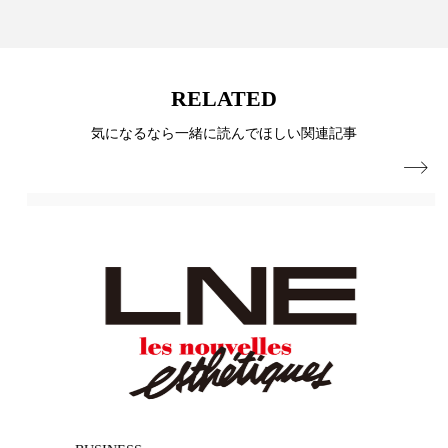
ローカル
ロンジェビティ
下半身美容
乾燥 対策 冬 スキンケア
乾燥対策
RELATED
乾燥肌対策
他者との再接続
企業・経済
気になるなら一緒に読んでほしい関連記事

価格改定
保湿
保湿と香り
保湿成分
健康寿命
光老化
免疫 肌
冬 UVケア
冬 美容 習慣
冬 髪 ツヤ 出す 方法
冬 髪 乾燥 改善 方法
冬スキンケア
冬の乾燥肌
冬の印象美
冬の準備
冬美容
冷え対策