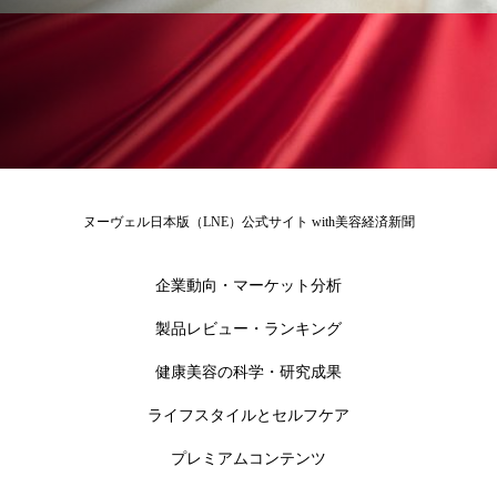
為替相場
熱中症対策
物流問題
特殊メイク
猛暑
生物模倣
用語辞典
男性美容
画像解析
発酵
睡眠
睡眠 美容 金木犀
睡眠美容
秋
秋 冷え
筋膜
精油
素髪ケア やり方
ヌーヴェル日本版（LNE）公式サイト with美容経済新聞
紫外線対策
美容
美容テック
企業動向・マーケット分析
美容と政治
美容ビジネス
美容医療
製品レビュー・ランキング
健康美容の科学・研究成果
美容業界
美的感覚
美肌習慣
ライフスタイルとセルフケア
美脚習慣
老化
肌ケア
肌トラブル
プレミアムコンテンツ
肌バリア
肌荒れ防止
脳
自律神経