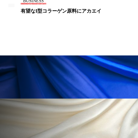
BUSINESS
冷え性改善
加工アプリ
加工フィルター
有望なI型コラーゲン原料にアカエイ
加工顔
労働環境
国内市場
国際市場
地政学リスク
外出控え
夜 スキンケア 香り
孤独
巡らせるケア
巡りケア
差別化
廃棄ロス
成分
技術経営
技術転用
抗酸化
抗酸化ケア
断食
新商品
日中関係
日焼け止め
時間制限食
東洋医学
梅雨
棚卸資産
汗ケア
温活スキンケア
温活女子
温活習慣