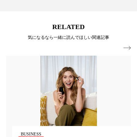
ローカル
ロンジェビティ
下半身美容
乾燥 対策 冬 スキンケア
乾燥対策
RELATED
気になるなら一緒に読んでほしい関連記事
乾燥肌対策
他者との再接続
企業・経済

価格改定
保湿
保湿と香り
保湿成分
健康寿命
光老化
免疫 肌
冬 UVケア
冬 美容 習慣
冬 髪 ツヤ 出す 方法
冬 髪 乾燥 改善 方法
冬スキンケア
冬の乾燥肌
冬の印象美
冬の準備
冬美容
冷え対策
BUSINESS