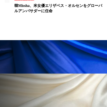
冷え性改善
加工アプリ
加工フィルター
ローバ
カネカ26年度売上高6300億円目標、M&Aでライ
サイエンス強化
加工顔
労働環境
国内市場
国際市場
地政学リスク
外出控え
夜 スキンケア 香り
孤独
巡らせるケア
巡りケア
差別化
廃棄ロス
成分
技術経営
技術転用
抗酸化
抗酸化ケア
断食
新商品
日中関係
日焼け止め
時間制限食
東洋医学
梅雨
棚卸資産
汗ケア
温活スキンケア
温活女子
温活習慣