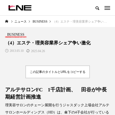
グローバルビューティ＆ヘルスケアビジネス誌
ニュース
BUSINESS
（4）エステ・理美容業界シェア争い激化
NEW POST
カテゴリー毎の最新記事
BUSINESS
LIFESTYLE
BUSINESS
（4）エステ・理美容業界シェア争い激化
2013.05.10
2025.04.26
この記事のタイトルとURLをコピーする
アルテサロンFC 1千店計画、 田谷が中長
SNSの「加工顔」と美容医療｜AI
GWI調査から読み解く2030年の
」
がもたらす可能性とこれから
都市型スパ――身近なウェルネ
期経営計画推進
の次世代モデル
2026.07.13
理美容サロンのチェーン展開を行うジャスダック上場会社アルテ
2026.08.06
サロンホールディングス（HD）は、傘下の4子会社が行っている