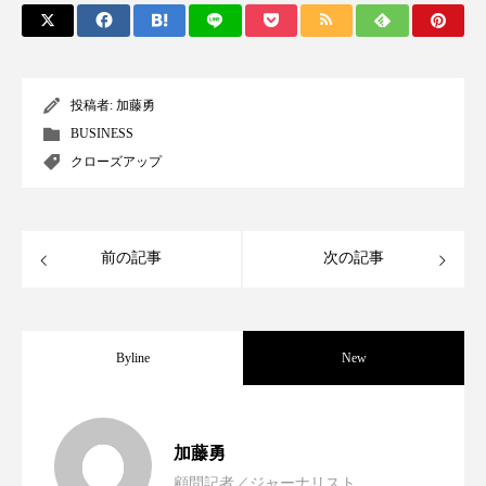
パーフェクト株式会社
バイオハッキング
バイオミメティクス
バイオミメティック
投稿者:
加藤勇
バクチオール
バリア機能
ハロウィ
BUSINESS
クローズアップ
ハロウィン後スキンケア
ハロウィン翌日 肌リセット
ヒアルロン酸
前の記事
次の記事
ビジネスモデル
ビタミンC誘導体
ファシア
ファスティング
フィトレチノール
Byline
New
プチ断食
ブルーオーシャン
女性経営者連載１１・ミック・ケミスト
2021.11.30
フレグランス 冬
プロンプト
ヘアケア
加藤勇
顧問記者／ジャーナリスト