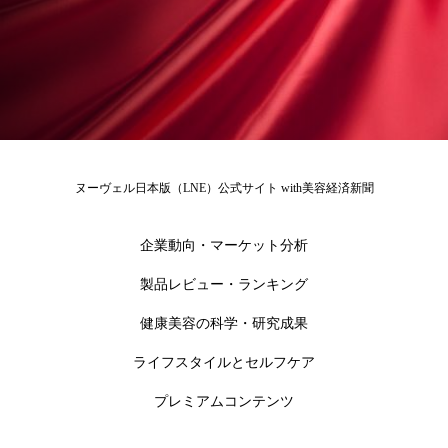
為替相場
熱中症対策
物流問題
特殊メイク
猛暑
生物模倣
用語辞典
男性美容
画像解析
発酵
睡眠
睡眠 美容 金木犀
睡眠美容
秋
ヌーヴェル日本版（LNE）公式サイト with美容経済新聞
秋 冷え
筋膜
精油
素髪ケア やり方
紫外線対策
美容
美容テック
企業動向・マーケット分析
製品レビュー・ランキング
美容と政治
美容ビジネス
美容医療
健康美容の科学・研究成果
美容業界
美的感覚
美肌習慣
ライフスタイルとセルフケア
美脚習慣
老化
肌ケア
肌トラブル
プレミアムコンテンツ
肌バリア
肌荒れ防止
脳
自律神経