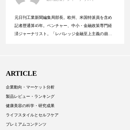
ペアトリートメント
ヘッドスパ
女性経営者連載１１・ミック・ケミスト
2021.11.26
リー（下） ～営業と技術が一体となっ
ヘルスケア
ヘルスビューティー
元日刊工業新聞編集局部長。欧州、米国特派員を含め
女性経営者連載１１・ミック・ケミスト
2021.11.26
リー （下） ～営業と技術が一体とな
記者歴通算45年。ベンチャー、中小・金融政策専門経
てOEM受注～
ポジショニング
ボディケア
ホルモン
済ジャーナリスト。「レバレッジ金融至上主義の崩
壊」など著述多数。本誌では主に、経済部門、企業取
マーケティング
マイクロスパ
リー（上） ～研究所で自前化粧品を開
ってOEM受注～
材を担当。
マネジメント
むくみ対策
むくみ改善
発、クリーム人気商品に～
メンズスキンケア
メンタルケア
ARTICLE
メンタルヘルス
ライフスタイル
企業動向・マーケット分析
製品レビュー・ランキング
リカバリー
リカバリーウェア
リサーチ
健康美容の科学・研究成果
リナロール 効果
リラクゼーション
ライフスタイルとセルフケア
プレミアムコンテンツ
リラックス効果
レチナール
レチノール