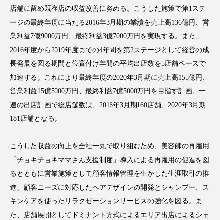
クローズアップ
ケーススタディ
店舗に留め既存店の収益改善に努める。こうした施策で第1ステ
ージの最終年度に当たる2016年3月期の業績を売上高136億円、営
コグニティブヘルス
コスト削減
業利益7億9000万円、最終利益3億7000万円を実現する。また、
コネクテッド・ビューティ
コミュニケーション
2016年度から2019年度までの4年間を第2ステージとして経営の成
長発展を図る期間と位置付け年間の平均出店数を5店舗ペースで
コルチゾール
サステナビリティ
加速する。これにより最終年度の2020年3月期に売上高155億円、
営業利益15億5000万円、最終利益7億5000万円を目指す計画。一
サステナブル美容
サプライチェーン
連の出店計画で総店舗数は、2016年3月期160店舗、2020年3月期
サプリ
サロンクレンジング
サロン戦略
181店舗となる。
サロン経営
サロン連略
シャネル
こうした収益の向上を全社一丸で取り組むため、美容師の再雇用
「チョキチョキママさん支援制度」導入による再雇用の促進を図
スカルプ クレンジング 頻度
スカルプケア
るとともに営業施策として顧客情報管理を生かした生涯取引の推
進、顧客ニーズに対応したヘアデザインの開発とシャンプー、ス
スキンケア
スキンケア 習慣
キンケアを使ったリラクゼーションサービスの強化を図る。ま
スキンケアルーティン
ストレス
スパ
た、店舗展開としてドミナント方式によるエリア出店によるシェ