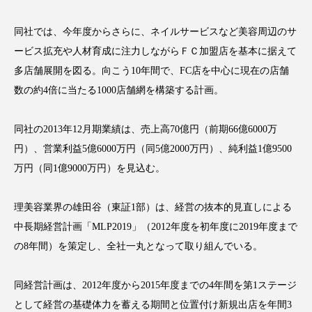
アンチエイジング
アンチソリチュード
同社では、今年度からさらに、ネイルサービスなど美容周辺のサ
インタビュー
インナービューティー 冷え
ービス拡充や人材育成に注力しながらＦＣ加盟店を基本に据えて
多店舗展開を図る。向こう10年間で、FC店を中心に現在の店舗
インナービューティーアワード2025受賞商品
数の約4倍に当たる1000店舗網を構築する計画。
ウェアラブルデバイス
ウェルネス
同社の2013年12月期業績は、売上高70億円（前期66億6000万
ウェルビーイング
エイジングケア
円）、営業利益5億6000万円（同5億2000万円）、純利益1億9500
万円（同1億9000万円）を見込む。
エクソソーム
オーガニック
オゾン
理美容業界の雄田谷（東証1部）は、経営の抜本的見直しによる
カウンセラー
カウンセリング
中長期経営計画「MLP2019」（2012年度を初年度に2019年度まで
カカイオイル
ガジェット
キーワード
の8年間）を策定し、全社一丸となって取り組んでいる。
クルエルティフリー
クレンジング
同経営計画は、2012年度から2015年度までの4年間を第1ステージ
として経営の基礎体力を蓄える期間と位置付け新規出店を年間3