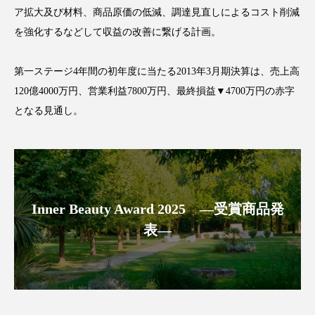
ア拡大及び材料、商品原価の低減、調達見直しによるコスト削減
スマートウォッチ
スマートパッチ
を強化するなどして収益の改善に繋げる計画。
スマートリング
セーフプレイス
セラミド
第一ステージ4年間の初年度に当たる2013年3月期決算は、売上高
セラミド保湿
セルフケア
120億4000万円、営業利益7800万円、最終損益▼4700万円の赤字
となる見通し。
ソーシャルウェルネス
ソーシャルコマース
タンパク質
ディープクレンジング
デジタルデトックス
デトックス
Inner Beauty Award 2025 ―受賞商品発
ドライヤー 温度 髪 ダメージ
ナイアシンアミド
表―
ナイトプロテイン
ナイトルーティン 金木犀
パーソナライズ
バーチャルメイク