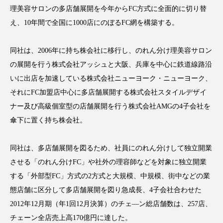
理美容サロンの多店舗展開を今年からFC方式に全面的に切り替
え、10年間で全国に1000店にのぼるFC網を構築する。
FEATURED
同社は、2006年に持ち株会社に移行し、のれん分け理美容サロン
注目の企画
の展開を行う株式会社アッシュと大阪、兵庫を中心に鉄道線路沿
いに出店を加速している株式会社ニューヨーク・ニューヨーク、
それにFC加盟店中心に多店舗展開する株式会社スタイルデザイ
TAG LIST
タグ一覧
ナー及び高級個室型の店舗展開を行う株式会社AMGの4子会社を
傘下に置く持ち株会社。
AI
B2B
BeautyTech
ChatGPT
同社は、多店舗展開を図るため、社員にのれん分けして独立開業
Gemini
Instagram
SaaS
SNS
させる「のれん分けFC」や社外の理容師などを対象に独立開業
する「外部型FC」方式の2方式と大規模、中規模、街中などの業
TikTok
アスタキサンチン
態店舗に区分して多店舗展開を図り急成長、4子会社合わせた
2012年12月期（年1回12月決算）のチェ―ン総店舗数は、257店、
アスレジャーコスメ
アレルギー
アロマ
チェーン全店売上高170億円に達した。