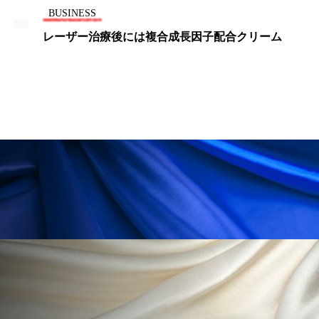
冷え性改善
加工アプリ
加工フィルター
BUSINESS
リーム
韓LG生活健康、日本オンライン市場に本格
加工顔
労働環境
国内市場
国際市場
地政学リスク
外出控え
夜 スキンケア 香り
孤独
巡らせるケア
巡りケア
差別化
廃棄ロス
成分
技術経営
技術転用
抗酸化
抗酸化ケア
断食
新商品
日中関係
日焼け止め
時間制限食
東洋医学
梅雨
棚卸資産
汗ケア
温活スキンケア
温活女子
温活習慣