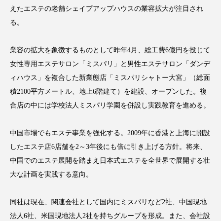
クローズアップ
ケーススタディ
えたエステの老舗シェイプアップハウスの業容拡大が注目され
る。
コグニティブヘルス
コスト削減
コネクテッド・ビューティ
コミュニケーション
業容の拡大を象徴するものとして昨年4月、総工費6億円を投じて
女性専用エステサロン「ミスパリ」と男性エステサロン「ダンデ
コルチゾール
サステナビリティ
ィハウス」を複合した新業態店「ミスパリシャトー大宮」（総面
積2100平方メートル、地上6階建て）を建設、オープンした。複
サステナブル美容
サプライチェーン
合店の中には学校法人ミスパリ学園を併設し実践教育を進める。
サプリ
サロンクレンジング
サロン戦略
中国市場でもエステ事業を強化する。2009年に香港と上海に開設
サロン経営
サロン連略
シャネル
したエステ店6店舗を2～3年後にも倍に引き上げる方針。将来、
中国でのエステ展開を踏まえ日本式エステを全世界で展開する壮
スカルプ クレンジング 頻度
スカルプケア
大な計画を実践する意向。
スキンケア
スキンケア 習慣
同社は現在、関連会社として国内にミスパリなど2社、中国現地
スキンケアルーティン
ストレス
スパ
法人6社、米国現地法人2社を持ちグループを形成。また、会社設