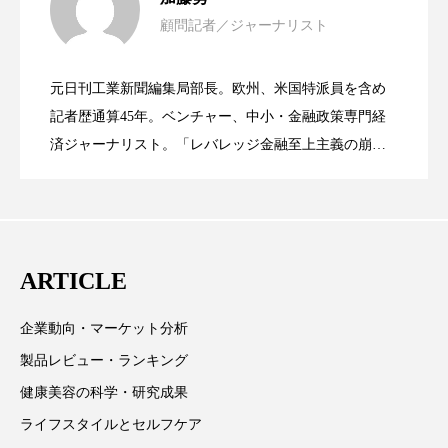
ペアトリートメント
ヘッドスパ
顧問記者／ジャーナリスト
女性経営者連載１１・ミック・ケミスト
2021.11.26
リー（下） ～営業と技術が一体となっ
ヘルスケア
ヘルスビューティー
元日刊工業新聞編集局部長。欧州、米国特派員を含め
ポジショニング
ボディケア
ホルモン
女性経営者連載１１・ミック・ケミスト
2021.11.26
リー （下） ～営業と技術が一体とな
記者歴通算45年。ベンチャー、中小・金融政策専門経
てOEM受注～
済ジャーナリスト。「レバレッジ金融至上主義の崩
マーケティング
マイクロスパ
壊」など著述多数。本誌では主に、経済部門、企業取
リー（上） ～研究所で自前化粧品を開
ってOEM受注～
マネジメント
むくみ対策
むくみ改善
材を担当。
メンズスキンケア
メンタルケア
発、クリーム人気商品に～
ARTICLE
メンタルヘルス
ライフスタイル
企業動向・マーケット分析
リカバリー
リカバリーウェア
リサーチ
製品レビュー・ランキング
リナロール 効果
リラクゼーション
健康美容の科学・研究成果
ライフスタイルとセルフケア
リラックス効果
レチナール
レチノール