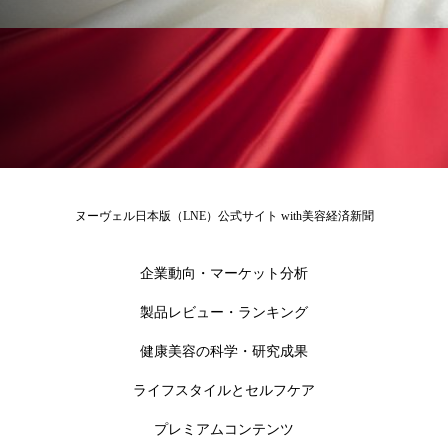
為替相場
熱中症対策
物流問題
特殊メイク
猛暑
生物模倣
用語辞典
男性美容
画像解析
発酵
睡眠
睡眠 美容 金木犀
睡眠美容
秋
秋 冷え
筋膜
精油
素髪ケア やり方
ヌーヴェル日本版（LNE）公式サイト with美容経済新聞
紫外線対策
美容
美容テック
企業動向・マーケット分析
美容と政治
美容ビジネス
美容医療
製品レビュー・ランキング
美容業界
美的感覚
美肌習慣
健康美容の科学・研究成果
美脚習慣
老化
肌ケア
肌トラブル
ライフスタイルとセルフケア
プレミアムコンテンツ
肌バリア
肌荒れ防止
脳
自律神経