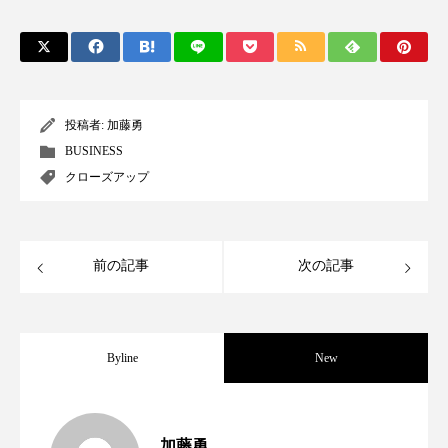
パーフェクト株式会社
バイオハッキング
バイオミメティクス
バイオミメティック
バクチオール
バリア機能
ハロウィ
投稿者:
加藤勇
BUSINESS
ハロウィン後スキンケア
クローズアップ
ハロウィン翌日 肌リセット
ヒアルロン酸
ビジネスモデル
ビタミンC誘導体
ファシア
前の記事
次の記事
ファスティング
フィトレチノール
プチ断食
ブルーオーシャン
Byline
New
フレグランス 冬
プロンプト
ヘアケア
女性経営者連載１１・ミック・ケミスト
2021.11.30
加藤勇