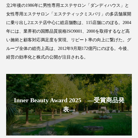
立2年後の1986年に男性専用エステサロン「ダンディハウス」と
スマートウォッチ
スマートパッチ
女性専用エステサロン「エステティックミスパリ」の多店舗展開
に乗り出し2エステ店中心に総店舗数は、115店舗にのぼる。2004
スマートリング
セーフプレイス
セラミド
年には、業界初の国際品質規格ISO9001、2000を取得するなど高
セラミド保湿
セルフケア
い施術と顧客対応満足度を実現、リピート率の向上に繋げた。グ
ループ全体の総売上高は、2012年9月期172億円にのぼる。今後、
ソーシャルウェルネス
ソーシャルコマース
経営の効率化と株式の公開が注目される。
タンパク質
ディープクレンジング
デジタルデトックス
デトックス
ドライヤー 温度 髪 ダメージ
ナイアシンアミド
Inner Beauty Award 2025 ―受賞商品発
表―
ナイトプロテイン
ナイトルーティン 金木犀
パーソナライズ
バーチャルメイク