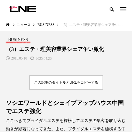
グローバルビューティ＆ヘルスケアビジネス誌
ニュース
BUSINESS
（3）エステ・理美容業界シェア争い激化
NEW POST
カテゴリー毎の最新記事
BUSINESS
LIFESTYLE
BUSINESS
（3）エステ・理美容業界シェア争い激化
2013.05.10
2025.04.26
この記事のタイトルとURLをコピーする
ソシエワールドとシェイプアップハウス中国
SNSの「加工顔」と美容医療｜AI
GWI調査から読み解く2030年の
」
がもたらす可能性とこれから
都市型スパ――身近なウェルネ
でエステ強化
の次世代モデル
2026.07.13
ここへきてブライダルエステを標榜してエステの集客を取り込む
2026.08.06
動きが顕著になってきた。また、ブライダルエステを標榜する中