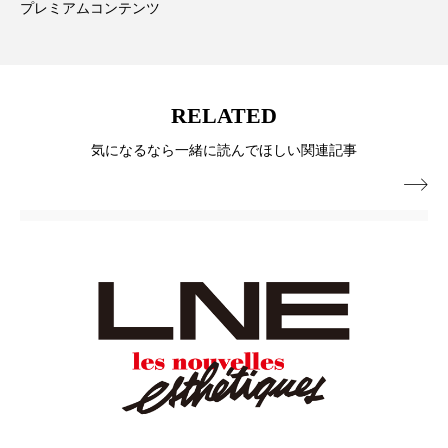
プレミアムコンテンツ
ローカル
ロンジェビティ
下半身美容
乾燥 対策 冬 スキンケア
乾燥対策
RELATED
乾燥肌対策
他者との再接続
企業・経済
気になるなら一緒に読んでほしい関連記事
価格改定
保湿
保湿と香り
保湿成分

健康寿命
光老化
免疫 肌
冬 UVケア
冬 美容 習慣
冬 髪 ツヤ 出す 方法
冬 髪 乾燥 改善 方法
冬スキンケア
冬の乾燥肌
冬の印象美
冬の準備
冬美容
冷え対策