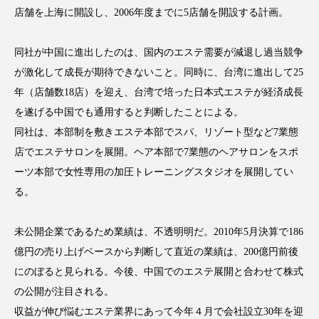
アンチエイジング
アンチソリチュード
店舗を上海に開設し、2006年度までに5店舗を開設する計画。
インタビュー
インナービューティー 冷え
同社が中国に進出したのは、国内のエステ需要が減退し過当競争
が激化して成長が期待できないこと。同時に、台湾に進出して25
インナービューティーアワード2025受賞商品
年（店舗数18店）を迎え、台湾で培った日本式エステが経済成長
を遂げる中国でも通用すると判断したことによる。
ウェアラブルデバイス
ウェルネス
同社は、本部制を敷きエステ本部でスパ、リゾート型など7業態
ウェルビーイング
エイジングケア
店でエステサロンを展開。ヘア本部で7業態のヘアサロンをスポ
ーツ本部で女性専用の加圧トレーニングスタジオを展開してい
エクソソーム
オーガニック
オゾン
る。
カウンセラー
カウンセリング
未公開企業であるため業績は、不透明明だ。2010年5月決算で186
カカイオイル
ガジェット
キーワード
億円の売り上げベースから判断して直近の業績は、200億円前後
にのぼると見られる。今後、中国でのエステ展開と合わせて株式
クルエルティフリー
クレンジング
の公開が注目される。
収益が伸び悩むエステ業界にあって今年４月で会社設立30年を迎