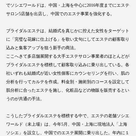
でソシエワールドは、中国・上海を中心に2016年度までにエステ
サロン5店舗を出店し、中国でのエステ事業を強化する。
FEATURED
ブライダルエステは、結婚式を真じかに控えた女性をターゲット
注目の企画
に「完璧な花嫁に仕上げる」を歌い文句にしてエステの顧客取り
込みと集客アップを狙う新手の商法。
ここへきて多店舗展開する大手エステサロン事業者のほとんどが
TAG LIST
タグ一覧
ブライダルエステを標榜して顧客取り込みに乗り出している。各
社いずれも結婚式が近い女性個客にカウンセリングを行い、肌の
分析を行ってカルテを作成。料金別・施術別のコースを設定して
AI
B2B
BeautyTech
ChatGPT
肌分析に合ったエステを施し、化粧品などの物販を販売するとい
Gemini
Instagram
SaaS
SNS
うのが共通の手法。
TikTok
アスタキサンチン
こうしたブライダルエステを標榜する中で、エステの老舗ソシエ
ワールド（未上場）は、今年5月、中国・上海に現地法人「上海
アスレジャーコスメ
アレルギー
アロマ
ソシエ」を設立し、中国でのエステ展開に乗り出した。年内に１