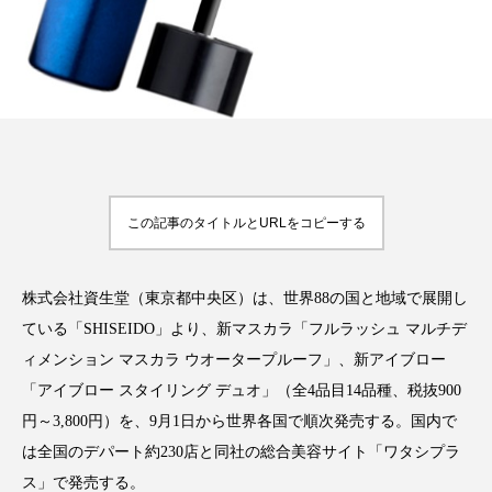
アンチエイジング
アンチソリチュード
インタビュー
インナービューティー 冷え
インナービューティーアワード2025受賞商品
ウェアラブルデバイス
ウェルネス
この記事のタイトルとURLをコピーする
ウェルビーイング
エイジングケア
エクソソーム
オーガニック
オゾン
株式会社資生堂（東京都中央区）は、世界88の国と地域で展開し
ている「SHISEIDO」より、新マスカラ「フルラッシュ マルチデ
カウンセラー
カウンセリング
ィメンション マスカラ ウオータープルーフ」、新アイブロー
カカイオイル
ガジェット
キーワード
「アイブロー スタイリング デュオ」（全4品目14品種、税抜900
円～3,800円）を、9月1日から世界各国で順次発売する。国内で
クルエルティフリー
クレンジング
は全国のデパート約230店と同社の総合美容サイト「ワタシプラ
ス」で発売する。