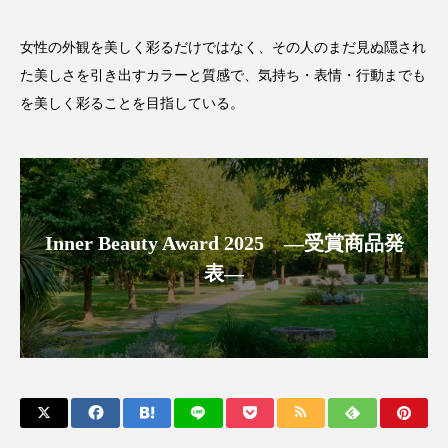
スマートウォッチ
スマートパッチ
女性の外観を美しく彩るだけではなく、その人のまだ見ぬ隠され
た美しさを引き出すカラーと質感で、気持ち・表情・行動までも
スマートリング
セーフプレイス
セラミド
を美しく彩ることを目指している。
セラミド保湿
セルフケア
ソーシャルウェルネス
ソーシャルコマース
タンパク質
ディープクレンジング
Inner Beauty Award 2025 ―受賞商品発
表―
デジタルデトックス
デトックス
ドライヤー 温度 髪 ダメージ
ナイアシンアミド
ナイトプロテイン
ナイトルーティン 金木犀
パーソナライズ
バーチャルメイク