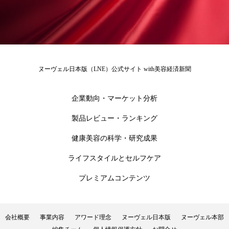
為替相場
熱中症対策
物流問題
特殊メイク
猛暑
生物模倣
用語辞典
男性美容
画像解析
発酵
睡眠
ヌーヴェル日本版（LNE）公式サイト with美容経済新聞
睡眠 美容 金木犀
睡眠美容
秋
企業動向・マーケット分析
秋 冷え
筋膜
精油
素髪ケア やり方
製品レビュー・ランキング
紫外線対策
美容
美容テック
健康美容の科学・研究成果
美容と政治
美容ビジネス
美容医療
ライフスタイルとセルフケア
美容業界
美的感覚
美肌習慣
プレミアムコンテンツ
美脚習慣
老化
肌ケア
肌トラブル
会社概要
事業内容
アワード理念
ヌーヴェル日本版
ヌーヴェル本部
肌バリア
肌荒れ防止
脳
自律神経