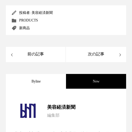
パーフェクト株式会社
バイオハッキング
投稿者:
美容経済新聞
バイオミメティクス
バイオミメティック
PRODUCTS
新商品
バクチオール
バリア機能
ハロウィ
ハロウィン後スキンケア
前の記事
次の記事
ハロウィン翌日 肌リセット
ヒアルロン酸
ビジネスモデル
ビタミンC誘導体
ファシア
Byline
New
ファスティング
フィトレチノール
パーフェクト社の「AI美容」事例｜「死
2026.08.04
プチ断食
ブルーオーシャン
美容経済新聞
編集部
フレグランス 冬
プロンプト
ヘアケア
花王、化粧品事業で棚卸資産38%削減
2026.07.28
の谷」克服と酷暑を商機に変えるB2B