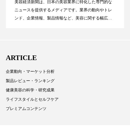
ペアトリートメント
ヘッドスパ
美容経済新聞は、日本の美容業界に特化した専門的な
【技術転用】ポーラの『顔画像解析AI』
2026.07.20
――AI需要予測で猛暑の欠品と過剰在庫
ニュースを提供するメディアです。業界の動向やトレ
SaaSモデル
ヘルスケア
ヘルスビューティー
ンド、企業情報、製品情報など、美容に関する幅広い
テーマを取り上げています。 編集部では、美容業界の
ポジショニング
ボディケア
ホルモン
が猛暑の建設現場に選ばれる理由
を防ぐDX戦略
取材や情報収集、分析を行い、業界内外の最新情報を
マーケティング
マイクロスパ
主に美容業界関係者に向けて発信しています。私たち
は「キレイをふやす」を企業理念として信頼性の高い
マネジメント
むくみ対策
むくみ改善
ARTICLE
情報提供を通じて美容業界の発展に貢献すべく努力し
ています。
メンズスキンケア
メンタルケア
企業動向・マーケット分析
製品レビュー・ランキング
メンタルヘルス
ライフスタイル
健康美容の科学・研究成果
リカバリー
リカバリーウェア
リサーチ
ライフスタイルとセルフケア
プレミアムコンテンツ
リナロール 効果
リラクゼーション
リラックス効果
レチナール
レチノール