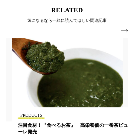
RELATED
ローカル
ロンジェビティ
下半身美容
気になるなら一緒に読んでほしい関連記事
乾燥 対策 冬 スキンケア
乾燥対策

乾燥肌対策
他者との再接続
企業・経済
価格改定
保湿
保湿と香り
保湿成分
健康寿命
光老化
免疫 肌
冬 UVケア
冬 美容 習慣
冬 髪 ツヤ 出す 方法
冬 髪 乾燥 改善 方法
冬スキンケア
冬の乾燥肌
冬の印象美
PRODUCTS
注目食材！『食べるお茶』 高栄養価の一番茶ピュ
冬の準備
冬美容
冷え対策
ーレ発売