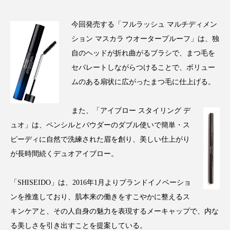
クローズアップ
ケーススタディ
今回発売する「フルラッシュ マルチディメン
コグニティブヘルス
コスト削減
ション マスカラ ウオータープルーフ」は、独
コネクテッド・ビューティ
コミュニケーション
自のヘッドが折れ曲がるブラシで、まつ毛を
セパレートしながらつけることで、ボリュー
コルチゾール
サステナビリティ
ムのある扇状に広がったまつ毛に仕上げる。
サステナブル美容
サプライチェーン
また、「アイブロー スタイリング デ
サプリ
サロンクレンジング
サロン戦略
ュオ」は、ペンシルとパウダーのダブル使いで簡単・ス
ピーディに自然で洗練された眉を創り、美しい仕上がり
サロン経営
サロン連略
シャネル
が長時間続くデュオアイブロー。
スカルプ クレンジング 頻度
スカルプケア
「SHISEIDO」は、2016年1月よりブランドイノベーショ
ンを推進しており、肌本来の働きをすこやかに整えるス
スキンケア
スキンケア 習慣
キンケアと、その人自身の魅力を表現するメーキャップで、内な
スキンケアルーティン
ストレス
スパ
る美しさを引き出すことを提案している。