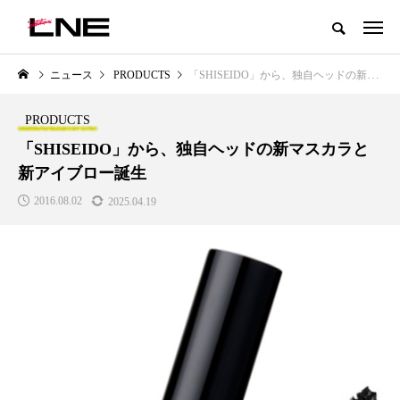
グローバルビューティ＆ヘルスケアビジネス誌
ニュース
PRODUCTS
「SHISEIDO」から、独自ヘッドの新マスカラと新アイブロー誕生
NEW POST
カテゴリー毎の最新記事
PRODUCTS
LIFESTYLE
BUSINESS
「SHISEIDO」から、独自ヘッドの新マスカラと
新アイブロー誕生
2016.08.02
2025.04.19
SNSの「加工顔」と美容医療｜AI
GWI調査から読み解く2030年の
」
がもたらす可能性とこれから
都市型スパ――身近なウェルネ
の次世代モデル
2026.07.13
2026.08.06