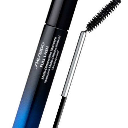
FEATURED
注目の企画
TAG LIST
タグ一覧
AI
B2B
BeautyTech
ChatGPT
Gemini
Instagram
SaaS
SNS
TikTok
アスタキサンチン
アスレジャーコスメ
アレルギー
アロマ