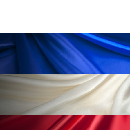
冷え性改善
加工アプリ
加工フィルター
加工顔
労働環境
国内市場
国際市場
地政学リスク
外出控え
夜 スキンケア 香り
孤独
巡らせるケア
巡りケア
差別化
廃棄ロス
成分
技術経営
技術転用
抗酸化
抗酸化ケア
断食
新商品
日中関係
日焼け止め
時間制限食
東洋医学
梅雨
棚卸資産
汗ケア
温活スキンケア
温活女子
温活習慣