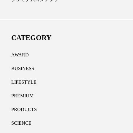
ディカルクリニック｜本郷
レチノール代替成分と
長：内科と循環器専門医の知
オールやレチナールなど
り拓く、再生医療と統合医
果と活用法
CATEGORY
たな価値
2026.07.30
.04.28
AWARD
BUSINESS
LIFESTYLE
PREMIUM
PRODUCTS
SCIENCE