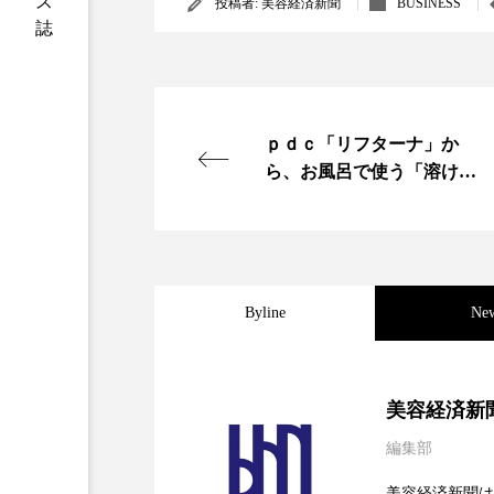
投稿者:
美容経済新聞
BUSINESS
加工アプリ
加工フィルタ
外出控え
夜 スキンケア 
ｐｄｃ「リフターナ」か
技術経営
技術転用
ら、お風呂で使う「溶ける
時間制限食
東洋医学
マスク」発売
為替相場
熱中症対策
画像解析
発酵
睡
Byline
Ne
素髪ケア やり方
紫外線
2026.08.04
パーフェクト社の「AI
美容経済新
美容業界
美的感覚
編集部
2026.07.28
花王、化粧品事業で棚卸
肌荒れ防止
脳
自
SaaSモデル
美容経済新聞は