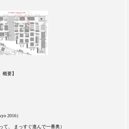
ップ
ケーススタディ
コグニティブヘルス
コスト
コミュニケーション
コルチゾール
サステナビリティ
サロンクレンジング
サロン戦略
サロン経営
スカルプケア
スキンケア
スキンケア 習慣
ス
マートウォッチ
スマートパッチ
スマートリング
セ
16）概要】
ソーシャルウェルネス
ソーシャルコマース
タン
ジタルデトックス
デトックス
ドライヤー 温度 髪 ダメー
ルーティン 金木犀
パーソナライズ
バーチャルメイク
yo 2016）
ミメティクス
バイオミメティック
バクチオール
って、 まっすぐ進んで一番奥）