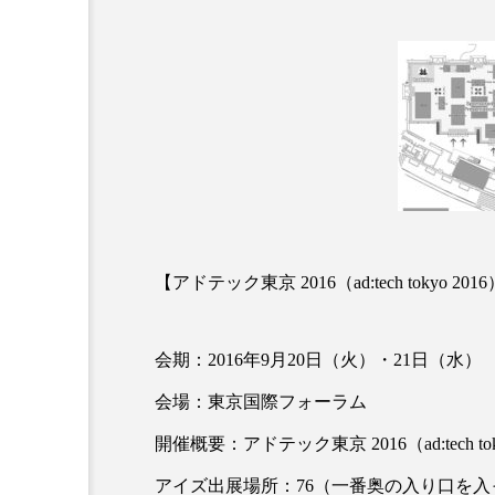
クレンジング
クローズア
コネクテッド・ビューティ
サプライチェーン
サプリ
スカルプ クレンジング 頻度
ストレス
スパ
ス
【アドテック東京 2016（ad:tech tokyo 20
セラミド保湿
セルフケア
ディープクレンジング
デ
会期：2016年9月20日（火）・21日（水）
ナイトプロテイン
ナイト
会場：東京国際フォーラム
開催概要：アドテック東京 2016（ad:tech tok
バイオハッキング
バイオ
アイズ出展場所：76（一番奥の入り口を入