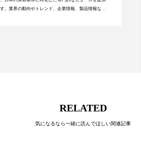
 香り 効果
需要予測
頭皮 保湿 ミスト おすすめ
す。業界の動向やトレンド、企業情報、製品情報な
顔画像解析AI』が猛暑の建設現場に選ばれる理由
る幅広いテーマを取り上げています。 編集部では、美
香料
香水 レイヤリング
香水の持続
高市
情報収集、分析を行い、業界内外の最新情報を主に美
向けて発信しています。私たちは「キレイをふやす」
リア機能 とは
て信頼性の高い情報提供を通じて美容業界の発展に貢
ています。
RELATED
気になるなら一緒に読んでほしい関連記事