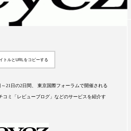
｜AI
GWI調査から読み解く2030年の都
青山メ
ら
市型スパ――身近なウェルネスの
玲 院
次世代モデル
見が切
療の新
2026.08.06
2026
イトルとURLをコピーする
FEATURED
日～21日の2日間、 東京国際フォーラムで開催される
し、同社のクチコミ「レビューブログ」などのサービスを紹介す
注目の企画