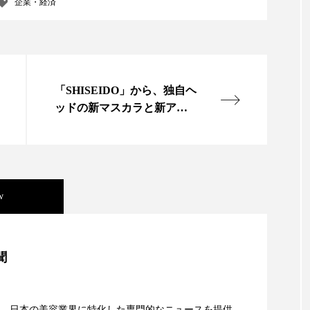
企業・経済
ー
加工顔
労働環境
国内市場
国際市場
香り
孤独
巡らせるケア
巡りケア
差別化
「SHISEIDO」から、独自ヘ
抗酸化
抗酸化ケア
断食
新商品
日中関係
ッドの新マスカラと新アイ
梅雨
棚卸資産
汗ケア
温活スキンケア
ブロー誕生
物流問題
特殊メイク
猛暑
生物模倣
用
眠
睡眠 美容 金木犀
睡眠美容
秋
秋 冷え
w
対策
美容
美容テック
美容と政治
美容ビジ
美容」事例｜「死の谷」克服と酷暑を商機に変えるB2B
聞
美肌習慣
美脚習慣
老化
肌ケア
肌トラブ
資産38%削減――AI需要予測で猛暑の欠品と過剰在庫
律神経
花王
血行促進
過剰在庫
都市型美容
、日本の美容業界に特化した専門的なニュースを提供