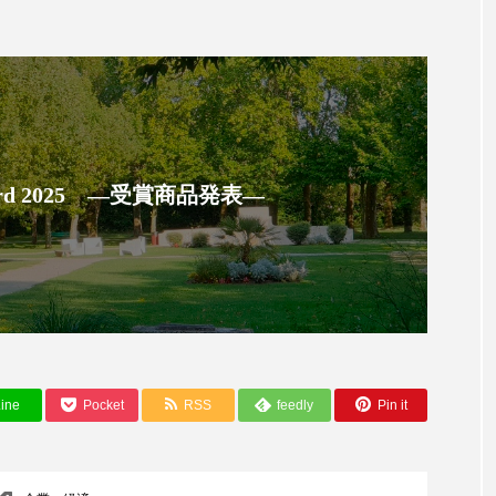
ハロウィン翌日 肌リセット
ヒアルロン酸
ビジネスモデ
フィトレチノール
プチ断食
ブルーオーシャン
ペアトリートメント
ヘッドスパ
ヘルスケア
ヘ
ア
ホルモン
マーケティング
マイクロスパ
 Award 2025 ―受賞商品発表―
メンズスキンケア
メンタルケア
メンタルヘルス
ェア
リサーチ
リナロール 効果
リラクゼーション
ローカル
ロンジェビティ
下半身美容
乾燥 
他者との再接続
企業・経済
価格改定
保湿
ine
Pocket
RSS
feedly
Pin it
免疫 肌
冬 UVケア
冬 美容 習慣
冬 髪 ツヤ 出す 
冬の印象美
冬の準備
冬美容
冷え対策