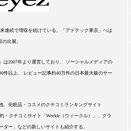
TAG LIST
創業以来連続で増収を続けている。「アドテック東京」へは
タグ一覧
回目の出展。
は2007年より運営しており、 ソーシャルメディアの
ChatGPT
Gemini
Instagram
SaaS
SN
000件以上、 レビュー記事約40万件の日本最大級のサー
ジャーコスメ
アレルギー
アロマ
アンチエイジン
ューティー 冷え
インナービューティーアワード2025受賞商品
他、化粧品・コスメのクチコミランキングサイト
ング
エイジングケア
エクソソーム
オーガニック
予約・クチコミサイト「Weekle（ウィークル）」、クラ
ング
カカイオイル
ガジェット
キーワード
ーダー」などの新しいサイトも紹介する。