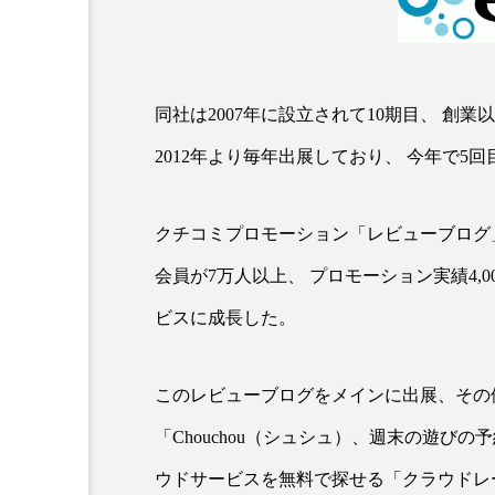
同社は2007年に設立されて10期目、 
2012年より毎年出展しており、 今年で5
クチコミプロモーション「レビューブログ」
AI
B2B
BeautyTech
会員が7万人以上、 プロモーション実績4,
アスタキサンチン
アスレ
ビスに成長した。
インタビュー
インナービ
このレビューブログをメインに出展、その
ウェルネス
ウェルビーイ
「Chouchou（シュシュ）、週末の遊びの
カウンセラー
カウンセリ
ウドサービスを無料で探せる「クラウドレ