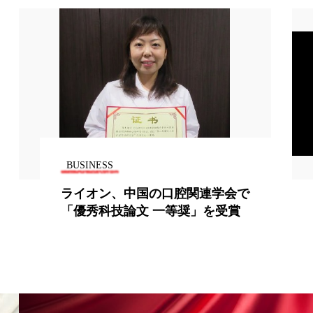
BUSINESS
【36】レジーナローカス① ~フラー
レン配合の高級化粧品を投入~