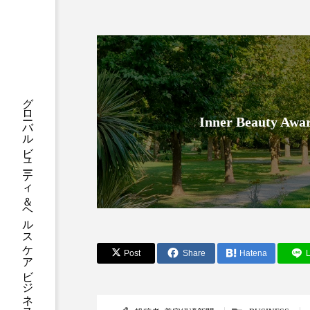
ハロウィン後スキンケア
ファシア
ファスティング
プロンプト
ヘアケア
グローバルビューティ＆ヘルスケアビジネス誌
ポジショニング
ボディケ
Inner Beauty
むくみ対策
むくみ改善
リカバリー
リカバリーウ
レチナール
レチノール
乾燥対策
乾燥肌対策
Post
Share
Hatena
L
健康寿命
光老化
冬スキンケア
冬の乾燥肌