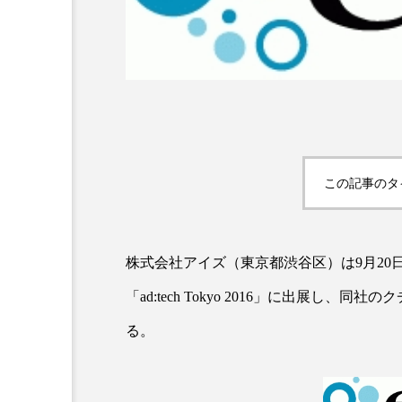
超が「ながら美容」を実
SNSの「加工顔」と美容医療
を有効に使いたい」が9
がもたらす可能性とこれか
2026.07.13
9
この記事のタ
株式会社アイズ（東京都渋谷区）は9月20
「ad:tech Tokyo 2016」に出展
る。