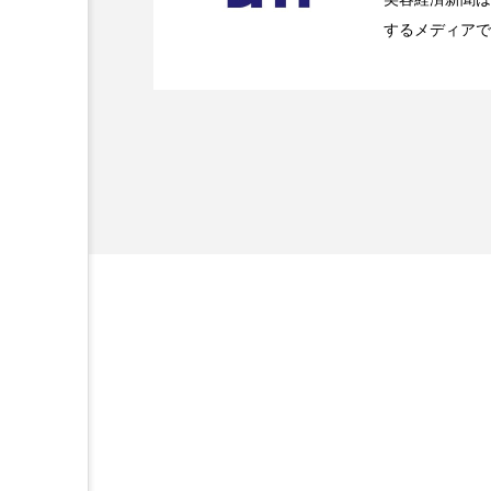
金木犀 スキンケア
金木犀
するメディアで
2026.07.20
【技術転用】ポーラの『
を防ぐDX戦略
ど、美容に関す
香りケア
香りの重ね使い
容業界の取材や
容業界関係者に
髪 静電気 冬 対策
髪のバ
を企業理念とし
献すべく努力し