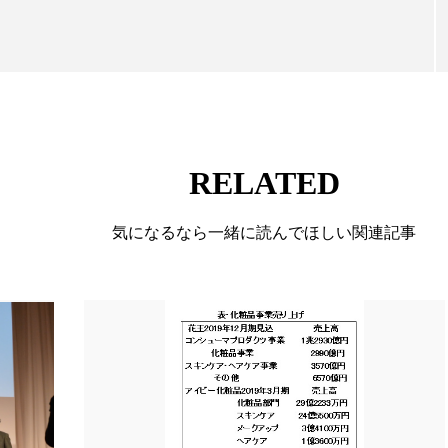
 香り 効果
需要予測
頭皮 保湿 ミスト おすすめ
香料
香水 レイヤリング
香水の持続
高市
リア機能 とは
RELATED
気になるなら一緒に読んでほしい関連記事