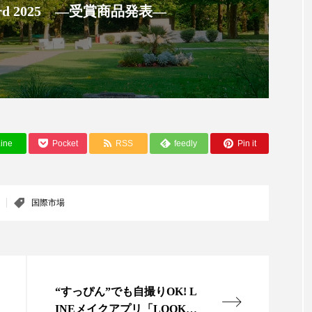
ハロウィン翌日 肌リセット
ヒアルロン酸
ビジネスモデ
 Award 2025 ―受賞商品発表―
フィトレチノール
プチ断食
ブルーオーシャン
ペアトリートメント
ヘッドスパ
ヘルスケア
ヘ
ア
ホルモン
マーケティング
マイクロスパ
メンズスキンケア
メンタルケア
メンタルヘルス
ine
Pocket
RSS
feedly
Pin it
ェア
リサーチ
リナロール 効果
リラクゼーション
ローカル
ロンジェビティ
下半身美容
乾燥 
国際市場
他者との再接続
企業・経済
価格改定
保湿
免疫 肌
冬 UVケア
冬 美容 習慣
冬 髪 ツヤ 出す 
“すっぴん”でも自撮りOK! L
冬の印象美
冬の準備
冬美容
冷え対策
INEメイクアプリ「LOOK