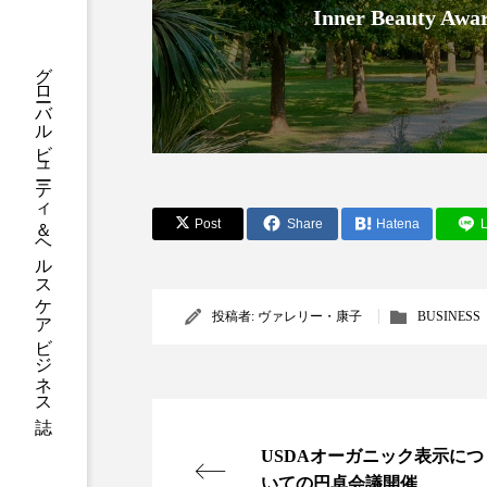
ハロウィン後スキンケア
Inner Beauty
ファシア
ファスティング
グローバルビューティ＆ヘルスケアビジネス誌
プロンプト
ヘアケア
ポジショニング
ボディケ
むくみ対策
むくみ改善
Post
Share
Hatena
L
リカバリー
リカバリーウ
レチナール
レチノール
投稿者:
ヴァレリー・康子
BUSINESS
乾燥対策
乾燥肌対策
健康寿命
光老化
USDAオーガニック表示につ
冬スキンケア
冬の乾燥肌
いての円卓会議開催