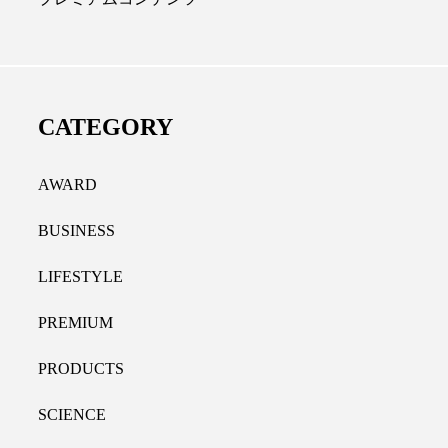
ディカルクリニック｜本郷
レチノール代替成分と
長：内科と循環器専門医の知
オールやレチナールなど
り拓く、再生医療と統合医
果と活用法
CATEGORY
たな価値
2026.07.30
.04.28
AWARD
BUSINESS
LIFESTYLE
PREMIUM
PRODUCTS
SCIENCE