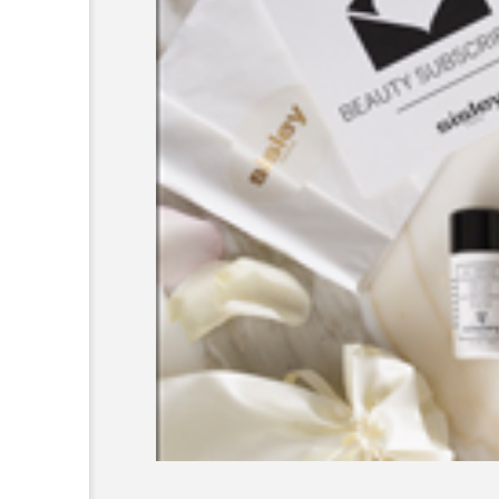
超が「ながら美容」を実
SNSの「加工顔」と美容医療
を有効に使いたい」が9
がもたらす可能性とこれか
2026.07.13
9