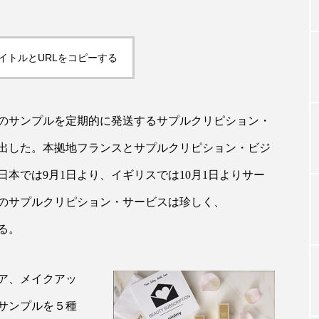
TAG LIST
イトルとURLをコピーする
タグ一覧
のサンプルを定期的に発送するサプルクリピション・
出した。本拠地フランスとサプルクリピション・ビジ
ChatGPT
Gemini
Instagram
SaaS
SN
本では9月1日より、イギリスでは10月1日よりサー
ジャーコスメ
アレルギー
アロマ
アンチエイジン
のサプルクリピション・サービスは珍しく、
る。
ューティー 冷え
インナービューティーアワード2025受賞商品
ング
エイジングケア
エクソソーム
オーガニック
ア、メイクアッ
ング
カカイオイル
ガジェット
キーワード
サンプルを５種