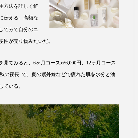
ップ
ケーススタディ
コグニティブヘルス
コスト
用方法を詳しく解
に伝える。高額な
コミュニケーション
コルチゾール
サステナビリティ
してみて自分のニ
サロンクレンジング
サロン戦略
サロン経営
便性が売り物みたいだ。
スカルプケア
スキンケア
スキンケア 習慣
ス
てみると、6ヶ月コースが6,000円、12ヶ月コース
マートウォッチ
スマートパッチ
スマートリング
セ
マは“秋の夜長”で、夏の紫外線などで疲れた肌を水分と油
ソーシャルウェルネス
ソーシャルコマース
タン
している。
ジタルデトックス
デトックス
ドライヤー 温度 髪 ダメー
ルーティン 金木犀
パーソナライズ
バーチャルメイク
ミメティクス
バイオミメティック
バクチオール