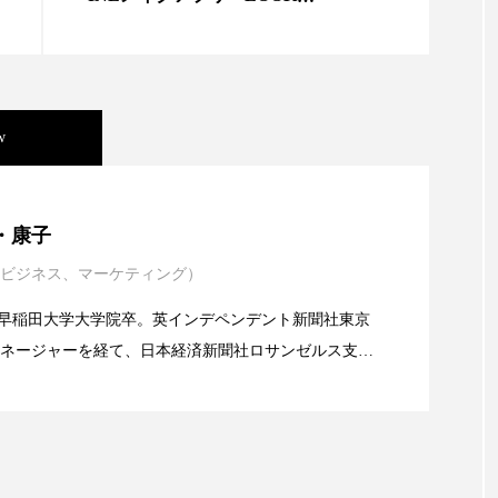
S」公開
ー
加工顔
労働環境
国内市場
国際市場
香り
孤独
巡らせるケア
巡りケア
差別化
w
抗酸化
抗酸化ケア
断食
新商品
日中関係
梅雨
棚卸資産
汗ケア
温活スキンケア
年展望：P&G・LVMH・ロレアルの戦略と日本企業の課
・康子
物流問題
特殊メイク
猛暑
生物模倣
用
ビジネス、マーケティング）
イエンスグラント」の第16回受賞者決定
眠
睡眠 美容 金木犀
睡眠美容
秋
秋 冷え
alery／早稲田大学大学院卒。英インデペンデント新聞社東京
ネージャーを経て、日本経済新聞社ロサンゼルス支局
対策
美容
美容テック
美容と政治
美容ビジ
業アミリス、CEO退任と世界的な人員削除を発表
流通、産業分野を専門に記者経験を積む。本紙では主
美肌習慣
美脚習慣
老化
肌ケア
肌トラブ
海外メーカー、ブランドの動向、海外市場の動向、新
ルなどを担当。現在はロンドンに在住
律神経
花王
血行促進
過剰在庫
都市型美容