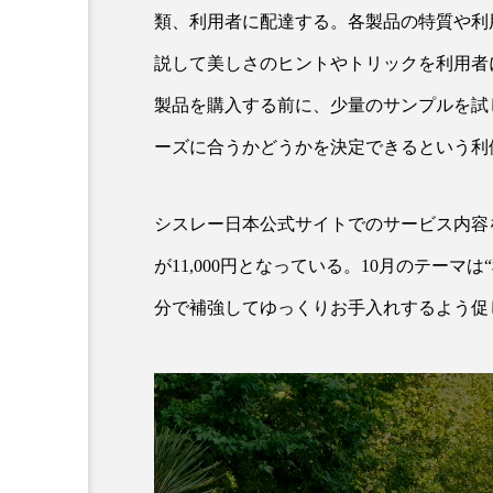
クレンジング
クローズア
類、利用者に配達する。各製品の特質や利
説して美しさのヒントやトリックを利用者
コネクテッド・ビューティ
製品を購入する前に、少量のサンプルを試
サプライチェーン
サプリ
ーズに合うかどうかを決定できるという利
スカルプ クレンジング 頻度
シスレー日本公式サイトでのサービス内容を見
ストレス
スパ
ス
が11,000円となっている。10月のテー
セラミド保湿
セルフケア
分で補強してゆっくりお手入れするよう促
ディープクレンジング
デ
ナイトプロテイン
ナイト
バイオハッキング
バイオ