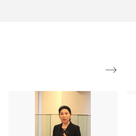
香り
香り メンタルケア
政権
高齢社会
