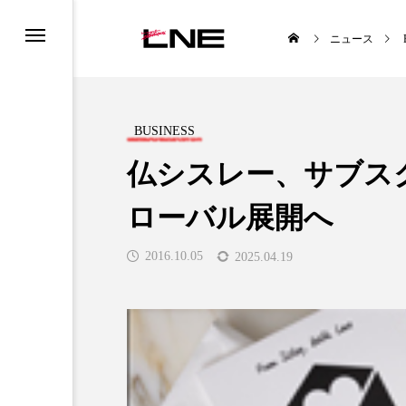
ニュース
BUSINESS
仏シスレー、サブス
ローバル展開へ
UCTS
LIFESTYLE
2016.10.05
2025.04.19
