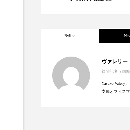
加工アプリ
加工フィルタ
外出控え
夜 スキンケア 
Byline
Ne
技術経営
技術転用
時間制限食
東洋医学
2025.06.11
世界の化粧品市場2025
ヴァレリー
為替相場
熱中症対策
顧問記者（国際
2023.06.30
資生堂、「女性研究者サ
題
画像解析
発酵
睡
Yasuko V
支局オフィスマ
素髪ケア やり方
紫外線
2023.06.29
米バイオテクノロジー企
で米国西海岸の
美容業界
美的感覚
に、米国欧州の
規ビジネスモデ
肌荒れ防止
脳
自