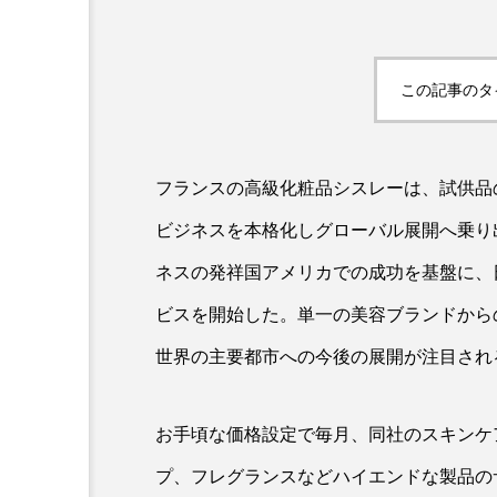
この記事のタ
フランスの高級化粧品シスレーは、試供品
ビジネスを本格化しグローバル展開へ乗り
AI
B2B
BeautyTech
ネスの発祥国アメリカでの成功を基盤に、日
アスタキサンチン
アスレ
ビスを開始した。単一の美容ブランドから
世界の主要都市への今後の展開が注目され
インタビュー
インナービ
ウェルネス
ウェルビーイ
お手頃な価格設定で毎月、同社のスキンケ
カウンセラー
カウンセリ
プ、フレグランスなどハイエンドな製品の