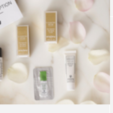
｜AI
GWI調査から読み解く2030年の都
青山メ
ら
市型スパ――身近なウェルネスの
玲 院
次世代モデル
見が切
療の新
2026.08.06
2026
FEATURED
注目の企画