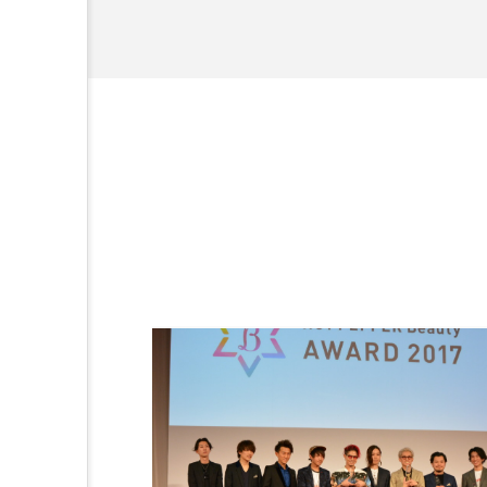
金木犀 スキンケア
金木犀
香りケア
香りの重ね使い
髪 静電気 冬 対策
髪のバ