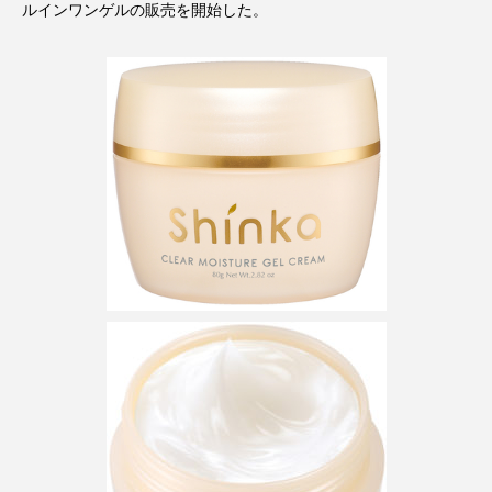
ルインワンゲルの販売を開始した。
アンチエイジング
アンチソリチュード
インタビュー
インナービューティー 冷え
インナービューティーアワード2025受賞商品
ウェアラブルデバイス
ウェルネス
ウェルビーイング
エイジングケア
エクソソーム
オーガニック
オゾン
カウンセラー
カウンセリング
カカイオイル
ガジェット
キーワード
クルエルティフリー
クレンジング