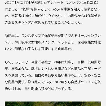
2015年1月に 同社が実施したアンケート（20代～70代女性対象）
スマートウォッチ
スマートパッチ
によると、“乾燥”を悩みとしている人が半数を超える結果となっ
た。回答者は40代～50代が中心であり、この世代からは保湿効果
スマートリング
セーフプレイス
セラミド
のあるスキンケアが求められていることが分かった。
セラミド保湿
セルフケア
新商品は、ワンステップで保湿効果が期待できるオールインワン
ソーシャルウェルネス
ソーシャルコマース
ゲル。40代以降の女性をメインターゲットとし、保湿機能に特化
しつつ簡単なお手入れを可能にする化粧品だ。
タンパク質
ディープクレンジング
らでぃっしゅぼーや株式会社は1988年に創業し、有機・低農薬野
デジタルデトックス
デトックス
菜、無添加食品、環境にやさしい日用品などの商品の宅配サービ
スを展開している。独自の商品取り扱い基準を設け、安心・安全
ドライヤー 温度 髪 ダメージ
ナイアシンアミド
な商品の提供に取り組んでいる。2002年から自然派のコスメを取
ナイトプロテイン
ナイトルーティン 金木犀
扱いはじめ、自社開発も積極的に行っている。
パーソナライズ
バーチャルメイク