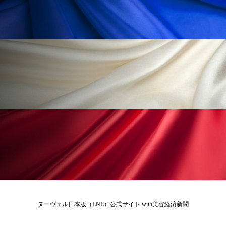
為替相場
熱中症対策
物流問題
特殊メイク
猛暑
生物模倣
用語辞典
男性美容
画像解析
発酵
睡眠
睡眠 美容 金木犀
睡眠美容
秋
秋 冷え
筋膜
精油
素髪ケア やり方
紫外線対策
美容
美容テック
美容と政治
美容ビジネス
美容医療
美容業界
美的感覚
美肌習慣
美脚習慣
老化
肌ケア
肌トラブル
ヌーヴェル日本版（LNE）公式サイト with美容経済新聞
肌バリア
肌荒れ防止
脳
自律神経