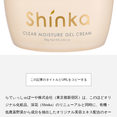
FEATURED
注目の企画
TAG LIST
タグ一覧
AI
B2B
BeautyTech
ChatGPT
この記事のタイトルとURLをコピーする
Gemini
Instagram
SaaS
SNS
TikTok
アスタキサンチン
らでぃっしゅぼーや株式会社（東京都新宿区）は、このほどオリ
ジナル化粧品、深花（Shinka）のリニューアルと同時に、有機・
アスレジャーコスメ
アレルギー
アロマ
低農薬野菜から成分を抽出したオリジナル美容エキス配合のオー