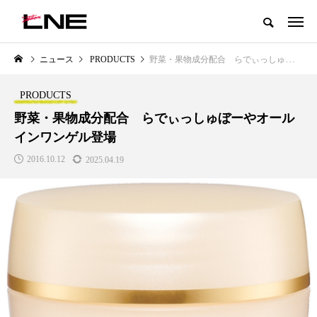
グローバルビューティ＆ヘルスケアビジネス誌
ニュース
PRODUCTS
野菜・果物成分配合 らでぃっしゅぼーやオールインワンゲル登場
NEW POST
カテゴリー毎の最新記事
PRODUCTS
LIFESTYLE
BUSINESS
野菜・果物成分配合 らでぃっしゅぼーやオール
インワンゲル登場
2016.10.12
2025.04.19
SNSの「加工顔」と美容医療｜AI
GWI調査から読み解く2030年の
」
がもたらす可能性とこれから
都市型スパ――身近なウェルネ
の次世代モデル
2026.07.13
2026.08.06