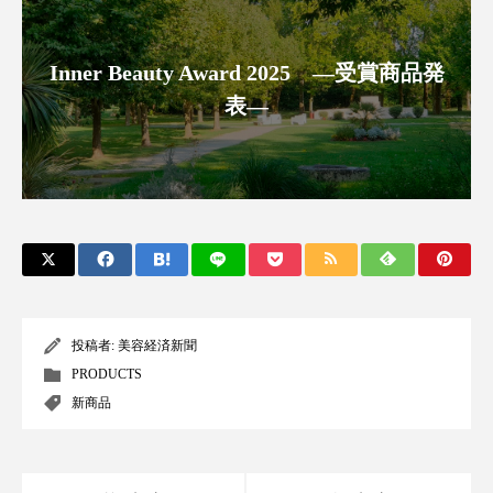
パーフェクト株式会社
バイオハッキング
Inner Beauty Award 2025 ―受賞商品発
バイオミメティクス
バイオミメティック
表―
バクチオール
バリア機能
ハロウィ
ハロウィン後スキンケア
ハロウィン翌日 肌リセット
ヒアルロン酸
ビジネスモデル
ビタミンC誘導体
ファシア
ファスティング
フィトレチノール
投稿者:
美容経済新聞
PRODUCTS
プチ断食
ブルーオーシャン
新商品
フレグランス 冬
プロンプト
ヘアケア