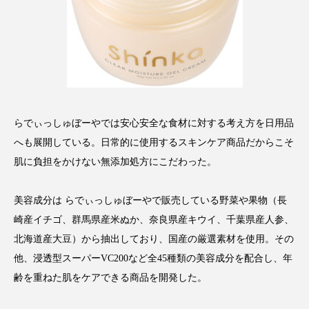
クローズアップ
ケーススタディ
コグニティブヘルス
コスト削減
コネクテッド・ビューティ
コミュニケーション
コルチゾール
サステナビリティ
らでぃっしゅぼーやでは安心安全な食材に対する考え方を日用品
サステナブル美容
サプライチェーン
へも展開している。日常的に使用するスキンケア商品だからこそ
肌に負担をかけない無添加処方にこだわった。
サプリ
サロンクレンジング
サロン戦略
サロン経営
サロン連略
シャネル
美容成分は らでぃっしゅぼーやで販売している野菜や果物（長
崎産イチゴ、群馬県産米ぬか、奈良県産キウイ、千葉県産人参、
スカルプ クレンジング 頻度
スカルプケア
北海道産大豆）から抽出しており、国産の厳選素材を使用。その
他、浸透型スーパーVC200など全45種類の美容成分を配合し、年
スキンケア
スキンケア 習慣
齢を重ねた肌をケアできる商品を開発した。
スキンケアルーティン
ストレス
スパ