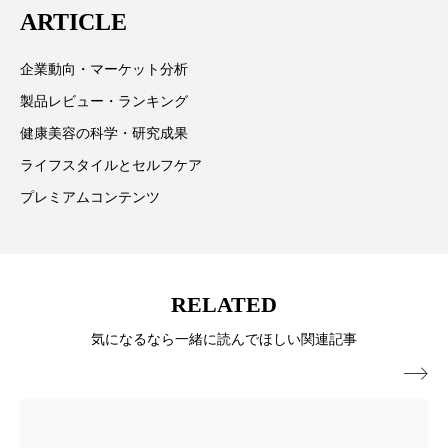
ARTICLE
情報提供を通じて美容業界の発展に貢献すべく努力し
ローカル
ロンジェビティ
下半身美容
ています。
企業動向・マーケット分析
乾燥 対策 冬 スキンケア
乾燥対策
製品レビュー・ランキング
乾燥肌対策
他者との再接続
企業・経済
健康美容の科学・研究成果
ライフスタイルとセルフケア
価格改定
保湿
保湿と香り
保湿成分
プレミアムコンテンツ
健康寿命
光老化
免疫 肌
冬 UVケア
冬 美容 習慣
RELATED
冬 髪 ツヤ 出す 方法
冬 髪 乾燥 改善 方法
気になるなら一緒に読んでほしい関連記事
冬スキンケア
冬の乾燥肌
冬の印象美

冬の準備
冬美容
冷え対策