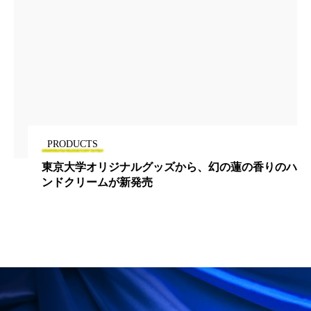
冷え性改善
加工アプリ
加工フィルター
加工顔
労働環境
国内市場
国際市場
地政学リスク
外出控え
夜 スキンケア 香り
孤独
巡らせるケア
巡りケア
差別化
PRODUCTS
廃棄ロス
成分
技術経営
技術転用
の香りのハ
LUXより夏のベタつきをケアする夏季限定
抗酸化
抗酸化ケア
断食
新商品
プー
日中関係
日焼け止め
時間制限食
東洋医学
梅雨
棚卸資産
汗ケア
温活スキンケア
温活女子
温活習慣