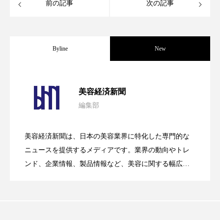
ペアトリートメント
ヘッドスパ
前の記事
次の記事
ヘルスケア
ヘルスビューティー
ポジショニング
ボディケア
ホルモン
Byline
New
マーケティング
マイクロスパ
パーフェクト社の「AI美容」事例｜「死
2026.08.04
美容経済新聞
マネジメント
むくみ対策
むくみ改善
編集部
花王、化粧品事業で棚卸資産38%削減
2026.07.28
の谷」克服と酷暑を商機に変えるB2B
メンズスキンケア
メンタルケア
美容経済新聞は、日本の美容業界に特化した専門的な
メンタルヘルス
ライフスタイル
【技術転用】ポーラの『顔画像解析AI』
2026.07.20
――AI需要予測で猛暑の欠品と過剰在庫
ニュースを提供するメディアです。業界の動向やトレ
SaaSモデル
ンド、企業情報、製品情報など、美容に関する幅広い
リカバリー
リカバリーウェア
リサーチ
テーマを取り上げています。 編集部では、美容業界の
が猛暑の建設現場に選ばれる理由
を防ぐDX戦略
リナロール 効果
リラクゼーション
取材や情報収集、分析を行い、業界内外の最新情報を
主に美容業界関係者に向けて発信しています。私たち
リラックス効果
レチナール
レチノール
は「キレイをふやす」を企業理念として信頼性の高い