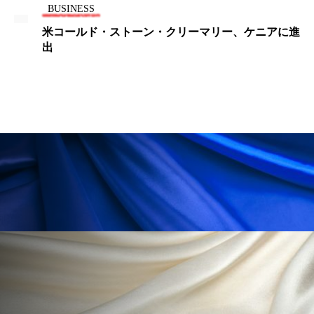
ESS
BUSINESS
パーフェクト株式会社
バイオハッキング
ルド・ストーン・クリーマリー、ケニアに進
減量後の乳
バイオミメティクス
バイオミメティック
バクチオール
バリア機能
ハロウィ
ハロウィン後スキンケア
ハロウィン翌日 肌リセット
ヒアルロン酸
ビジネスモデル
ビタミンC誘導体
ファシア
ファスティング
フィトレチノール
プチ断食
ブルーオーシャン
フレグランス 冬
プロンプト
ヘアケア