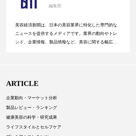
クローズアップ
ケーススタディ
編集部
花王、化粧品事業で棚卸資産38%削減
2026.07.28
の谷」克服と酷暑を商機に変えるB2B
コグニティブヘルス
コスト削減
美容経済新聞は、日本の美容業界に特化した専門的な
コネクテッド・ビューティ
コミュニケーション
【技術転用】ポーラの『顔画像解析AI』
2026.07.20
――AI需要予測で猛暑の欠品と過剰在庫
ニュースを提供するメディアです。業界の動向やトレ
SaaSモデル
ンド、企業情報、製品情報など、美容に関する幅広い
コルチゾール
サステナビリティ
テーマを取り上げています。 編集部では、美容業界の
が猛暑の建設現場に選ばれる理由
を防ぐDX戦略
サステナブル美容
サプライチェーン
取材や情報収集、分析を行い、業界内外の最新情報を
主に美容業界関係者に向けて発信しています。私たち
サプリ
サロンクレンジング
サロン戦略
は「キレイをふやす」を企業理念として信頼性の高い
ARTICLE
情報提供を通じて美容業界の発展に貢献すべく努力し
サロン経営
サロン連略
シャネル
ています。
企業動向・マーケット分析
スカルプ クレンジング 頻度
スカルプケア
製品レビュー・ランキング
スキンケア
スキンケア 習慣
健康美容の科学・研究成果
ライフスタイルとセルフケア
スキンケアルーティン
ストレス
スパ