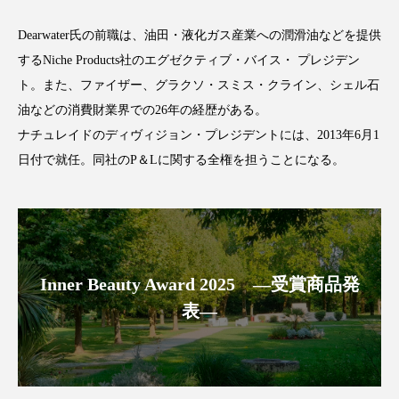
Dearwater氏の前職は、油田・液化ガス産業への潤滑油などを提供
するNiche Products社のエグゼクティブ・バイス・ プレジデン
ト。また、ファイザー、グラクソ・スミス・クライン、シェル石
FEATURED
注目の企画
油などの消費財業界での26年の経歴がある。
ナチュレイドのディヴィジョン・プレジデントには、2013年6月1
日付で就任。同社のP＆Lに関する全権を担うことになる。
TAG LIST
タグ一覧
AI
B2B
BeautyTech
ChatGPT
Inner Beauty Award 2025 ―受賞商品発
Gemini
Instagram
SaaS
SNS
表―
TikTok
アスタキサンチン
アスレジャーコスメ
アレルギー
アロマ