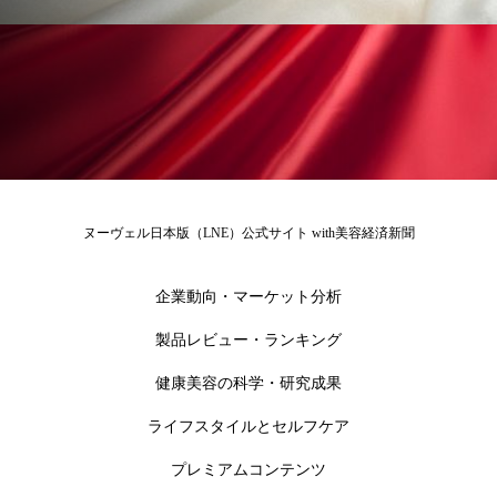
ペアトリートメント
ヘッドスパ
ヘルスケア
ヘルスビューティー
ポジショニング
ボディケア
ホルモン
マーケティング
マイクロスパ
マネジメント
むくみ対策
むくみ改善
ヌーヴェル日本版（LNE）公式サイト with美容経済新聞
メンズスキンケア
メンタルケア
企業動向・マーケット分析
メンタルヘルス
ライフスタイル
製品レビュー・ランキング
リカバリー
リカバリーウェア
リサーチ
健康美容の科学・研究成果
ライフスタイルとセルフケア
リナロール 効果
リラクゼーション
プレミアムコンテンツ
リラックス効果
レチナール
レチノール