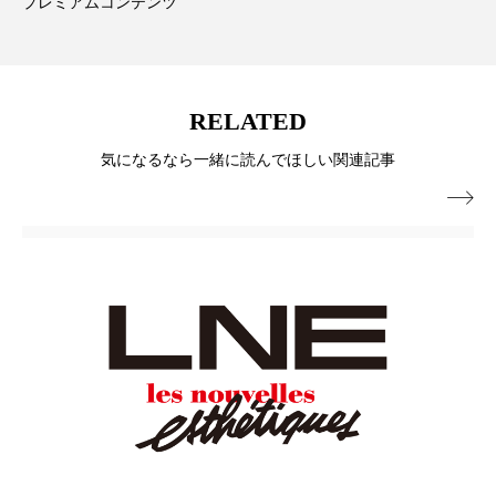
プレミアムコンテンツ
スマートウォッチ
スマートパッチ
スマートリング
セーフプレイス
セラミド
RELATED
セラミド保湿
セルフケア
気になるなら一緒に読んでほしい関連記事
ソーシャルウェルネス
ソーシャルコマース

タンパク質
ディープクレンジング
デジタルデトックス
デトックス
ドライヤー 温度 髪 ダメージ
ナイアシンアミド
ナイトプロテイン
ナイトルーティン 金木犀
パーソナライズ
バーチャルメイク