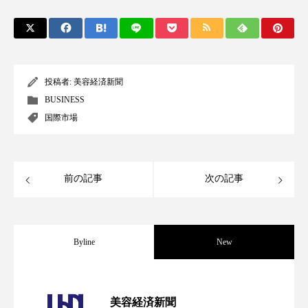
アンチエイジング
アンチソリチュード
インタビュー
インナービューティー 冷え
インナービューティーアワード2025受賞商品
投稿者:
美容経済新聞
BUSINESS
ウェアラブルデバイス
ウェルネス
国際市場
ウェルビーイング
エイジングケア
エクソソーム
オーガニック
オゾン
前の記事
次の記事
カウンセラー
カウンセリング
Byline
New
カカイオイル
ガジェット
キーワード
クルエルティフリー
クレンジング
パーフェクト社の「AI美容」事例｜「死
2026.08.04
美容経済新聞