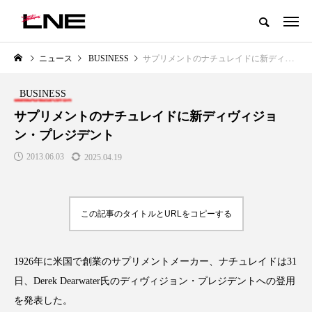
グローバルビューティ＆ヘルスケアビジネス誌
ニュース
BUSINESS
サプリメントのナチュレイドに新ディヴィジョン・プレジデント
NEW POST
カテゴリー毎の最新記事
BUSINESS
LIFESTYLE
BUSINESS
サプリメントのナチュレイドに新ディヴィジョ
ン・プレジデント
2013.06.03
2025.04.19
この記事のタイトルとURLをコピーする
SNSの「加工顔」と美容医療｜AI
GWI調査から読み解く2030年の
」
がもたらす可能性とこれから
都市型スパ――身近なウェルネ
1926年に米国で創業のサプリメントメーカー、ナチュレイドは31
の次世代モデル
2026.07.13
日、Derek Dearwater氏のディヴィジョン・プレジデントへの登用
2026.08.06
を発表した。